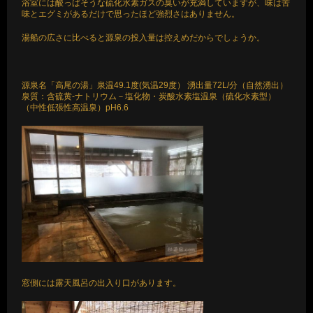
浴室には酸っぱそうな硫化水素ガスの臭いが充満していますが、味は苦
味とエグミがあるだけで思ったほど強烈さはありません。
湯船の広さに比べると源泉の投入量は控えめだからでしょうか。
源泉名「高尾の湯」泉温49.1度(気温29度） 湧出量72L/分（自然湧出）
泉質：含硫黄-ナトリウム－塩化物・炭酸水素塩温泉（硫化水素型）
（中性低張性高温泉）pH6.6
窓側には露天風呂の出入り口があります。