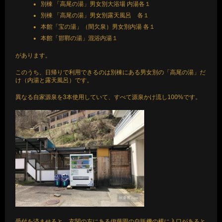
別棟 「高尾の湯」男女別大浴場 内湯各１
別棟 「高尾の湯」男女別露天風呂 各１
本館「宝の湯」（間欠泉）男女別内湯 各１
本館「邯鄲の湯」混浴内湯１
があります。
このうち、日帰りで利用できるのは別棟にある男女別の「高尾の湯」だ
け（内湯と露天風呂）です。
異なる自家源泉を3本使用していて、すべて源泉かけ流し100%です。
受付を済ませると、玄関の左にある伊藤園の自販機の横に入口があると