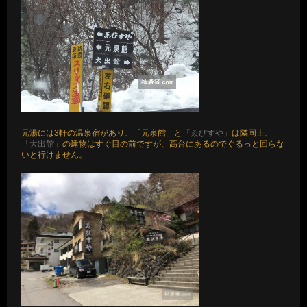
元湯には3軒の温泉宿があり、「元泉館」と
「ゑびすや」
は隣同士、
「大出館」
の建物はすぐ目の前ですが、高台にあるのでぐるっと回らな
いと行けません。