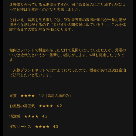
３軒隣り合っている元湯温泉ですが、同じ硫黄泉のにごり湯でも宿によ
って個性は全然違うのだなと実感しました。
とはいえ、写真を見る限りでは、宿泊者専用の混浴岩風呂が一番お湯が
濃そうな感じがするので（ゑびすやの間欠泉に似ている？）、これを体
験するまでの暫定的な評価になります。
館内はフロントで料金を払っただけで見回りはしていませんが、元湯の
中では近代的というか一番新しい感じがします。wifiも開通したそうで
す。
一人旅プランもネットで出すようになったので、機会があれば次は宿泊
で訪問したいと思います。
泉質 ★★★★ 4.0（高尾の湯のみ）
お風呂の雰囲気 ★★★★ 4.2
清潔感 ★★★★ 4.2
接客サービス ★★★★ 4.3