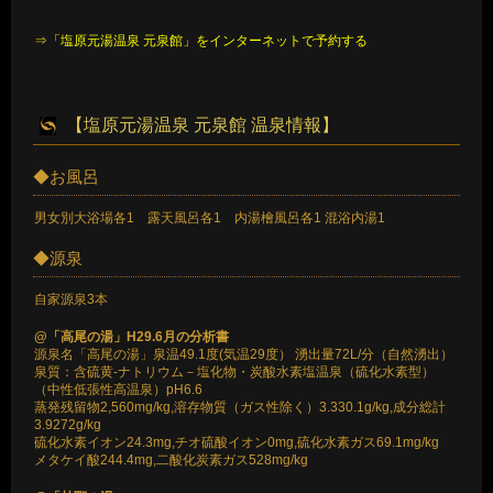
⇒「塩原元湯温泉 元泉館」をインターネットで予約する
【塩原元湯温泉 元泉館 温泉情報】
◆お風呂
男女別大浴場各1 露天風呂各1 内湯檜風呂各1 混浴内湯1
◆源泉
自家源泉3本
@「高尾の湯」H29.6月の分析書
源泉名「高尾の湯」泉温49.1度(気温29度） 湧出量72L/分（自然湧出）
泉質：含硫黄-ナトリウム－塩化物・炭酸水素塩温泉（硫化水素型）
（中性低張性高温泉）pH6.6
蒸発残留物2,560mg/kg,溶存物質（ガス性除く）3.330.1g/kg,成分総計
3.9272g/kg
硫化水素イオン24.3mg,チオ硫酸イオン0mg,硫化水素ガス69.1mg/kg
メタケイ酸244.4mg,二酸化炭素ガス528mg/kg