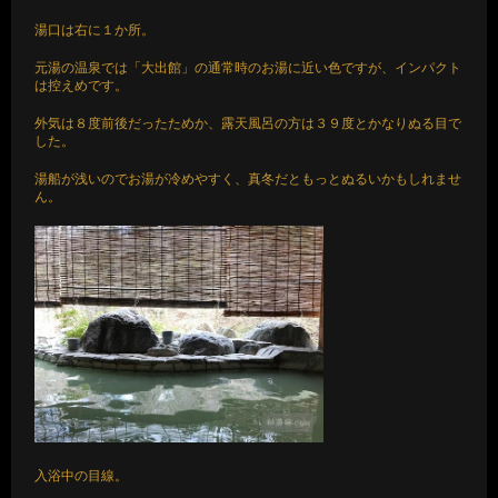
湯口は右に１か所。
元湯の温泉では「大出館」の通常時のお湯に近い色ですが、インパクト
は控えめです。
外気は８度前後だったためか、露天風呂の方は３９度とかなりぬる目で
した。
湯船が浅いのでお湯が冷めやすく、真冬だともっとぬるいかもしれませ
ん。
入浴中の目線。