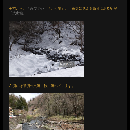
手前から、
「ゑびすや」
「元泉館」、一番奥に見える高台にある宿が
「大出館」
左側には箒側の支流、秋川流れています。