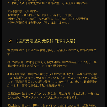
＊日帰り入浴は男女別大浴場「高尾の湯」と渓流露天風呂のみ
大広間休憩 2,000円/人
個室休憩 2,000円～5,500円/人（2名より・5時間）
2食付プラン 7,000円～9,500円/人（10：00～21：00要予約）
＊連休等繁忙期は食事つきプランはありません。
【塩原元湯温泉 元泉館 日帰り入浴】
塩原温泉郷には11湯の温泉地があり、元湯はその中でも最古の温泉で
す。
3軒の宿以外、民家もお店も何もない標高800mの渓流沿いにあり、塩
原の中では最も秘湯ムードに溢れた温泉地です。
JR那須塩原駅～塩原の温泉街から直通のバスはなく、温泉街の中心部
にある塩原バスターミナルから出ている「ゆ～バス」という市内循環バ
スで「元湯温泉口」バス停で降り、ここから4キロ、歩いて1時間弱か
かります（宿泊の場合は BTから送迎あり）。
温泉口から先はカーブもきつい急な上り坂になり、冬は除雪も十分では
ないため、4WD＋スタッドレス又はチェーン推奨です。
私は以前、雪の中、FF＋スタッドレスで出かけたところ、坂道を登り