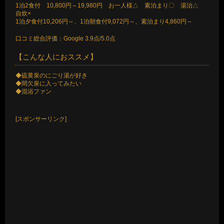
1泊2食付 10,800円～19,980円 お一人様△ 素泊まり〇 湯治△
自炊×
1泊夕食付10,206円～、1泊朝食付9,072円～、素泊まり4,860円～
口コミ総合評価：Google 3.9点/5.0点
【こんな人におススメ】
◆硫黄泉のにごり湯が好き
◆間欠泉に入ってみたい
◆混浴ファン
[スポンサーリンク]