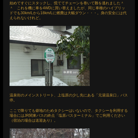
始めてすぐにスタックし、慌ててチェーンを巻いて難を逃れました＾
＾ これを機に車を4WDに買い替えましたが、同じ車種のハイブリッ
ドでも30km/Lから18km/Lに燃費は大幅ダウン・・・。身の安全には代
えられないけれど。
温泉街のメインストリート、上塩原の少し先にある「元湯温泉口」バス
停。
ここで降りても僻地のためタクシーはいないので、タクシーを利用する
場合にはJR関東バスの終点「塩原バスターミナル」でご利用ください
（宿泊の場合は送迎あり）。