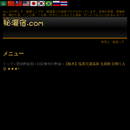
おふろの申し子、秘湯っこです。秘湯巡りの温泉ブログをやっています。全国の名湯、老舗旅
館、鄙びた宿、にごり湯、一人旅、行きたくなるような温泉、行ったつもりになれるレポート
を書いています。
管理人：秘湯っ子
メニュー
コ
トップ
›
宿泊料金別
›
1泊2食付の料金
›
【栃木】塩原元湯温泉 元泉館 日帰り入
ン
浴 ★★★+
テ
ン
ツ
へ
ス
キ
ッ
プ