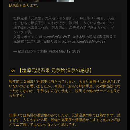
飲泉所もあります。
塩原元湯「元泉館」の入浴レポを更新。一時日帰り不可も、現在
は「おもて那須手形」のおかげか、歓迎中。うぐいす色のにごり
湯で硫化水素臭は強め、苦み強め、炭酸多めで浴感まろやか、イ
ンパクト弱。
入浴レポ⇒
https://t.co/wVCAGxrWxT
#栃木県の秘湯
#塩原温泉
#
元泉館
#にごり湯
#日帰り温泉
pic.twitter.com/3zsMw5Fy97
— 秘湯宿.com (@hito_yado)
May 12, 2019
【塩原元湯温泉 元泉館 温泉の感想】
数年前に２回ほど休館中に当たってしまい、あまり日帰りは歓迎されて
いないのかと思いましたが、今回は「おもて那須手形」の対象施設にな
ったからなのか、手形もすんなり使えて、説明その他のサービスも良か
ったです。
日帰りでは高尾の湯源泉のみでしたが、元湯温泉の中では熱すぎず、濃
すぎず、入りやすい温度。設備の充実度や清潔感からすると他の２軒ほ
どマニア向けではないかなという感じです。