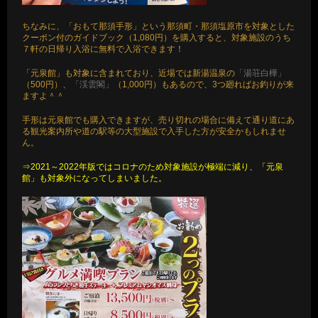
ちなみに、「おもて那須手形」という那須町・那須塩原市を対象とした
クーポン付のガイドブック（1,080円）を購入すると、対象施設のうち
７軒の日帰り入浴に無料で入浴できます！
「元泉館」も対象に含まれており、近場では新湯温泉の
「湯荘白樺」
（500円）、
「渓雲閣」
（1,000円）もあるので、3つ廻ればお釣りが来
ますよ＾＾
手形は元泉館でも購入できますが、売り切れの場合に備えて通り道にあ
る観光案内所や道の駅等の大型施設で入手した方が安全かもしれませ
ん。
⇒2021～2022年版ではコロナのため対象施設が極端に減り、「元泉
館」も対象外になってしまいました。