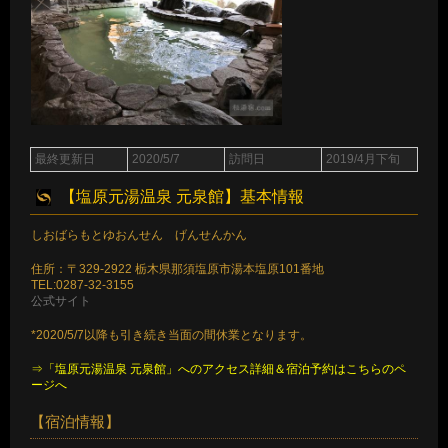
最終更新日
2020/5/7
訪問日
2019/4月下旬
【塩原元湯温泉 元泉館】基本情報
しおばらもとゆおんせん げんせんかん
住所：〒329-2922 栃木県那須塩原市湯本塩原101番地
TEL:0287-32-3155
公式サイト
*2020/5/7以降も引き続き当面の間休業となります。
⇒「塩原元湯温泉 元泉館」へのアクセス詳細＆宿泊予約はこちらのペ
ージへ
【宿泊情報】