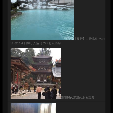
【長野】白骨温泉 泡の
湯 宿泊 & 日帰り入浴 その3 お風呂編
滋賀県の混浴のある温泉