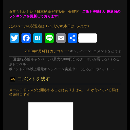
食事もおいしい「日本秘湯を守る会」会員宿
ご飯も美味しい厳選宿の
ランキングを更新しております♪
(このページの閲覧者は 126 人です,本日は 1人です)
Twitter
Facebook
Hatena
Line
Email
共
有
2013年6月4日
|
カテゴリー :
キャンペーン
|
コメントをどうぞ
←
夏旅行応援キャンペーン♪最大2,000円分のクーポンが貰える♪（るる
ぶトラベル）
ポイント20%以上還元キャンペーン実施中！（るるぶトラベル）
→
コメントを残す
メールアドレスが公開されることはありません。
※
が付いている欄は
必須項目です