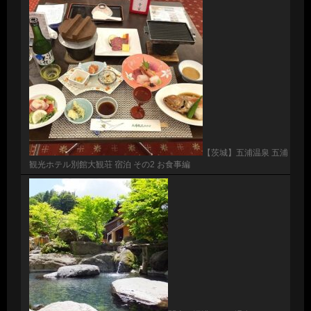
【茨城】五浦温泉 五浦
観光ホテル別館大観荘 宿泊 その2 お食事編