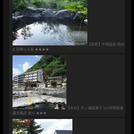
【長野】中房温泉 宿泊
& 日帰り入浴 ★★★★
【大分】天ヶ瀬温泉 5つの共同浴場
露天風呂 巡り ★★★