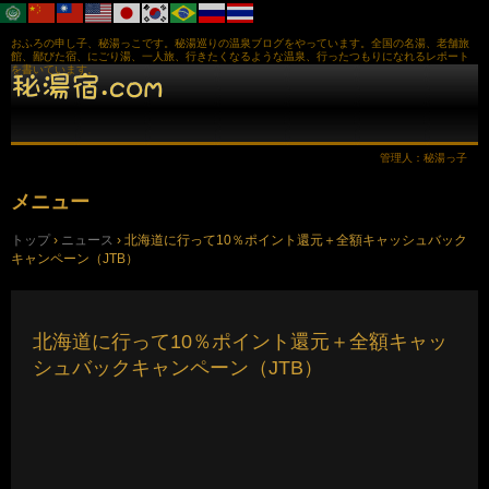
おふろの申し子、秘湯っこです。秘湯巡りの温泉ブログをやっています。全国の名湯、老舗旅
館、鄙びた宿、にごり湯、一人旅、行きたくなるような温泉、行ったつもりになれるレポート
を書いています。
管理人：秘湯っ子
メニュー
コ
トップ
›
ニュース
›
北海道に行って10％ポイント還元＋全額キャッシュバック
ン
キャンペーン（JTB）
テ
ン
ツ
へ
ス
北海道に行って10％ポイント還元＋全額キャッ
キ
シュバックキャンペーン（JTB）
ッ
プ