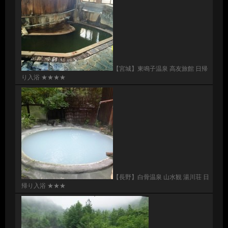
【宮城】東鳴子温泉 高友旅館 日帰
り入浴 ★★★★
【長野】白骨温泉 山水観 湯川荘 日
帰り入浴 ★★★