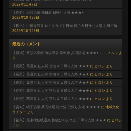
2022年11月7日
【長野】姫川温泉 朝日荘 日帰り入浴 ★★★+
2022年10月29日
【栃木】中禅寺温泉 レイクサイド日光 宿泊 & 日帰り入浴 お風呂編
2022年10月23日
最近のコメント
【新潟】五頭温泉郷 出湯温泉 華報寺 共同浴場 ★★★+
に
ミノムシ
よ
り
【長野】葛温泉 仙人閣 宿泊 & 日帰り入浴 ★★★
に
ヒロシ
より
【長野】葛温泉 仙人閣 宿泊 & 日帰り入浴 ★★★
に
ヒロシ
より
【長野】葛温泉 仙人閣 宿泊 & 日帰り入浴 ★★★
に
ヒロシ
より
【長野】葛温泉 仙人閣 宿泊 & 日帰り入浴 ★★★
に
ヒロシ
より
【長野】葛温泉 仙人閣 宿泊 & 日帰り入浴 ★★★
に
ヒロシ
より
【宮城】鳴子温泉 共同浴場 滝の湯 日帰り入浴 ★★★★
に
地域文化
ライター
より
【福島】尾瀬檜枝岐温泉 旅館ひのえまた 日帰り入浴 ★★★
に
ヒロシ
より