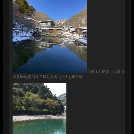
【栃木】那須 北温泉 北
温泉旅館 宿泊 & 日帰り入浴 その3 お風呂編