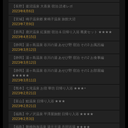
【長野】釜沼温泉 大喜泉 宿泊 読者レポ
2023年8月6日
【宮城】鳴子温泉郷 東鳴子温泉 旅館大沼
2023年7月9日
【群馬】鹿沢温泉 紅葉館 宿泊 & 日帰り入浴 蕎麦セット ★★★★
2023年4月15日
【静岡】湯ヶ島温泉 谷川の湯 あせび野 宿泊 その3 お風呂編
2023年3月12日
【静岡】湯ヶ島温泉 谷川の湯 あせび野 宿泊 その2 お食事編
2023年3月12日
【静岡】湯ヶ島温泉 谷川の湯 あせび野 宿泊 その1 お部屋編
★★★★★
2023年3月11日
【熊本】七滝温泉 お宿 華坊 日帰り入浴 ★★★+
2023年2月21日
【富山】鯰温泉 日帰り入浴 ★★★
2023年2月21日
【福島】中ノ沢温泉 平澤屋旅館 日帰り入浴 ★★★★
2023年2月3日
【福島】磐梯熱海温泉 湯元元湯 共同浴場 ★★★★