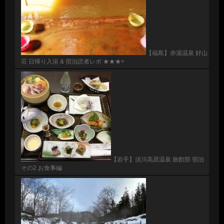
【福島】赤湯温泉 好山
荘 日帰り入浴 & 宿泊読者レポ ★★★+
【岩手】須川高原温泉 旅館部 宿泊
その2 お食事編