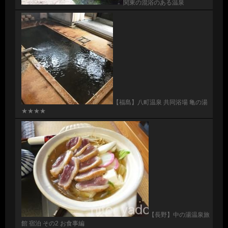
関東の混浴のある温泉
【福島】八町温泉 共同浴場 亀の湯
★★★★
【長野】中の湯温泉旅
館 宿泊 その2 お食事編