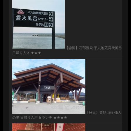
【静岡】石部温泉 平六地蔵露天風呂
日帰り入浴 ★★★
【秋田】栗駒山荘 仙人
の湯 日帰り入浴 & ランチ ★★★★