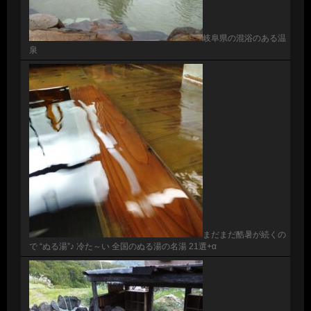
岐阜県の混浴のある温
泉
まだまだ酷暑が続くの
で “ぬる湯”♪ 冷た～い 全国のぬる湯の名湯 21選+α