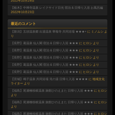
2022年10月29日
【栃木】中禅寺温泉 レイクサイド日光 宿泊 & 日帰り入浴 お風呂編
2022年10月23日
最近のコメント
【新潟】五頭温泉郷 出湯温泉 華報寺 共同浴場 ★★★+
に
ミノムシ
よ
り
【長野】葛温泉 仙人閣 宿泊 & 日帰り入浴 ★★★
に
ヒロシ
より
【長野】葛温泉 仙人閣 宿泊 & 日帰り入浴 ★★★
に
ヒロシ
より
【長野】葛温泉 仙人閣 宿泊 & 日帰り入浴 ★★★
に
ヒロシ
より
【長野】葛温泉 仙人閣 宿泊 & 日帰り入浴 ★★★
に
ヒロシ
より
【長野】葛温泉 仙人閣 宿泊 & 日帰り入浴 ★★★
に
ヒロシ
より
【宮城】鳴子温泉 共同浴場 滝の湯 日帰り入浴 ★★★★
に
地域文化
ライター
より
【福島】尾瀬檜枝岐温泉 旅館ひのえまた 日帰り入浴 ★★★
に
ヒロシ
より
【福島】尾瀬檜枝岐温泉 旅館ひのえまた 日帰り入浴 ★★★
に
ヒロシ
より
【福島】尾瀬檜枝岐温泉 旅館ひのえまた 日帰り入浴 ★★★
に
ヒロシ