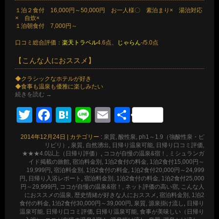
１泊２食付 16,000円～50,000円 お一人様〇 素泊まり× 湯治対応
× 自炊×
１泊朝食付 7,000円～
口コミ総合評価：
楽天トラベル
4.6点、
じゃらん
-/5.0点
【こんな人におススメ】
◆クラシックなホテルが好き
◆食事も温泉も優雅に楽しみたい
続きを読む
→
Twitter
Facebook
Hatena
Line
Email
共
有
2014年12月24日
|
カテゴリー :
泉質, 酸性泉, ph1～1.9（強酸性泉・ピ
リピリ）
,
泉質, 自然湧出
,
日帰り温泉可能, 日帰り口コミ評価,
★★★4.0以上（日帰り評価）
,
ココが自慢の温泉&宿！, ミシュランガ
イド掲載の旅館
,
宿泊料金別, 1泊2食付の料金, 1泊2食付15,000円～
19,999円
,
宿泊料金別, 1泊2食付の料金, 1泊2食付20,000円～24,999
円
,
日帰り入浴レポート
,
宿泊料金別, 1泊2食付の料金, 1泊2食付25,000
円～29,999円
,
ココが自慢の温泉&宿！, ネット評価の高い宿
,
こんな人
におススメの温泉, 歴史情緒が好きな人におススメ
,
宿泊料金別, 1泊2
食付の料金, 1泊2食付30,000円～39,000円
,
泉質, 源泉掛け流し
,
日帰り
温泉可能, 日帰り口コミ評価
,
日帰り温泉可能, 食事が美味しい（日帰り