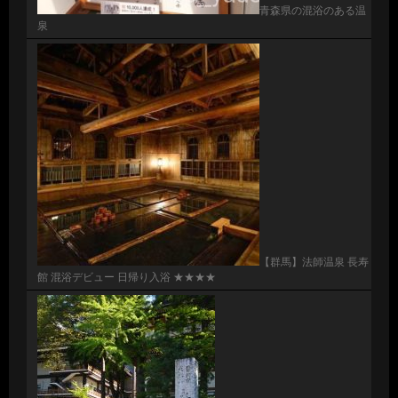
青森県の混浴のある温
泉
【群馬】法師温泉 長寿
館 混浴デビュー 日帰り入浴 ★★★★