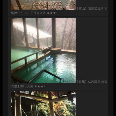
【富山】雷鳥沢温泉 雷
鳥沢ヒュッテ 日帰り入浴 ★★★+
【群馬】仏岩温泉 鈴森
の湯 日帰り入浴 ★★★+