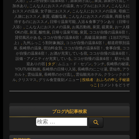
入浴）
,
ココが自慢の温泉&宿！, 源泉掛け流し
,
泉質, 源泉かけ流し・
加水あり
,
こんな人におススメの温泉, カップルにおススメ
,
こんな人に
おススメの温泉, 女子旅におススメ
,
こんな人におススメの温泉, 母娘二
人旅におススメ
,
泉質, 硫酸塩泉
,
こんな人におススメの温泉, 両親を招
待するのにおススメ
,
日帰り温泉可能, 入浴＆食事プランあり（日帰り
入浴）
,
こんな人におススメの温泉
,
お風呂動画
,
泉質, 硫黄泉
,
お一人様
OKの宿
,
泉質, 酸性泉
,
日帰り温泉可能
,
泉質
,
ココが自慢の温泉&宿！,
貸切風呂がある
,
ココが自慢の温泉&宿！, 高級温泉旅館（1泊3万円以
上）
,
九州ふっこう割対象施設
,
ココが自慢の温泉&宿！
,
都道府県別温
泉, 長崎県の温泉
,
宿泊料金別
,
ココが自慢の温泉&宿！, 食事自慢
,
ココ
が自慢の温泉&宿！, お酒が充実している宿
,
ココが自慢の温泉&宿！,
設備・アメニティが充実している
,
ココが自慢の温泉&宿！, 駅から送
迎ありの宿
|
タグ :
ムニュ・ド・セゾン
,
ランチ
,
長崎県の秘湯
,
YOUTUBE動画
,
長崎県の日帰り入浴
,
長崎県のにごり湯
,
雲仙市
,
アラ
カルト
,
雲仙温泉
,
長崎県のかけ流し
,
雲仙観光ホテル
,
クラシックホテ
ル
,
クリスマス
,
グリル食堂復刻メニュー
|
投稿者 : おふろの申し子秘湯
っこ
|
コメントをどうぞ
ブログ内記事検索