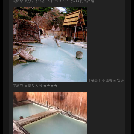
湯温泉 ゑびすや 宿泊 & 日帰り入浴 その3 お風呂編
【福島】高湯温泉 安達
屋旅館 日帰り入浴 ★★★★