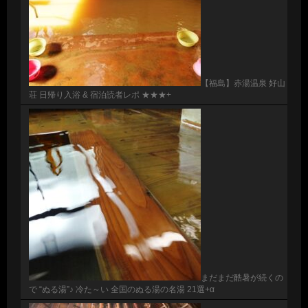
【福島】赤湯温泉 好山
荘 日帰り入浴 & 宿泊読者レポ ★★★+
まだまだ酷暑が続くの
で “ぬる湯”♪ 冷た～い 全国のぬる湯の名湯 21選+α