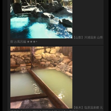
【山梨】川浦温泉 山県
館 お風呂編 ★★★+
【栃木】塩原温泉郷 元