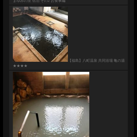
まゆみの里 宿泊 その2 お食事編
【福島】八町温泉 共同浴場 亀の湯
★★★★