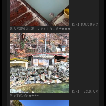
【栃木】奥塩原 新湯温
泉 共同浴場 寺の湯 中の湯 むじなの湯 ★★★★
【栃木】川治温泉 共同
浴場 薬師の湯 ★★★+