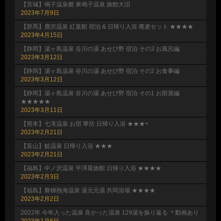
【宮城】鳴子温泉郷 東鳴子温泉 旅館大沼
2023年7月9日
【群馬】鹿沢温泉 紅葉館 宿泊 & 日帰り入浴 蕎麦セット ★★★★
2023年4月15日
【静岡】湯ヶ島温泉 谷川の湯 あせび野 宿泊 その3 お風呂編
2023年3月12日
【静岡】湯ヶ島温泉 谷川の湯 あせび野 宿泊 その2 お食事編
2023年3月12日
【静岡】湯ヶ島温泉 谷川の湯 あせび野 宿泊 その1 お部屋編
★★★★★
2023年3月11日
【熊本】七滝温泉 お宿 華坊 日帰り入浴 ★★★+
2023年2月21日
【富山】鯰温泉 日帰り入浴 ★★★
2023年2月21日
【福島】中ノ沢温泉 平澤屋旅館 日帰り入浴 ★★★★
2023年2月3日
【福島】磐梯熱海温泉 湯元元湯 共同浴場 ★★★★
2023年2月2日
2022年 今年入った温泉 良かった温泉 129湯を振り返る ＊動画あり
2023年1月6日