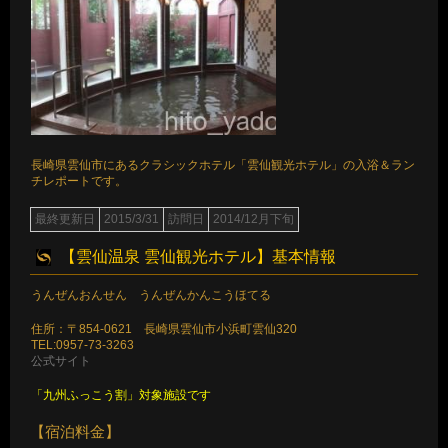
長崎県雲仙市にあるクラシックホテル「雲仙観光ホテル」の入浴＆ラン
チレポートです。
最終更新日
2015/3/31
訪問日
2014/12月下旬
【雲仙温泉 雲仙観光ホテル】基本情報
うんぜんおんせん うんぜんかんこうほてる
住所：〒854-0621 長崎県雲仙市小浜町雲仙320
TEL:0957-73-3263
公式サイト
「九州ふっこう割」対象施設です
【宿泊料金】