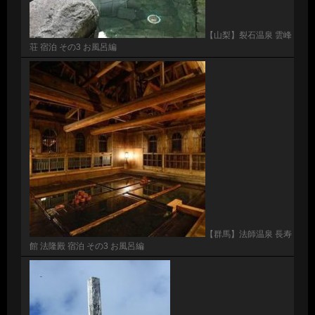
【山梨】裂石温泉 雲峰
荘 宿泊 その3 お風呂編
【群馬】法師温泉 長寿
館 法隆殿 宿泊 その3 お風呂編