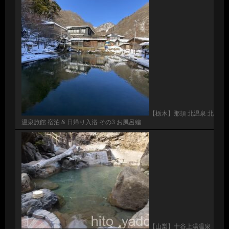
【栃木】那須 北温泉 北
温泉旅館 宿泊 & 日帰り入浴 その3 お風呂編
【山梨】十谷上湯温泉