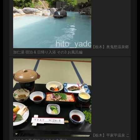
【栃木】奥鬼怒温泉郷
加仁湯 宿泊 & 日帰り入浴 その3 お風呂編
【栃木】平家平温泉 こ