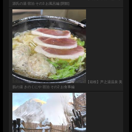
源氏の湯 宿泊 その3 お風呂編 [閉館]
【箱根】芦之湯温泉 美
肌の湯 きのくにや 宿泊 その2 お食事編