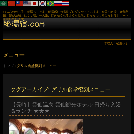
おふろの申し子、秘湯っこです。秘湯巡りの温泉ブログをやっています。全国の名湯、老舗旅
館、鄙びた宿、にごり湯、一人旅、行きたくなるような温泉、行ったつもりになれるレポート
を書いています。
管理人：秘湯っ子
メニュー
コ
トップ
›
グリル食堂復刻メニュー
ン
テ
ン
ツ
へ
タグアーカイブ:
グリル食堂復刻メニュー
ス
キ
ッ
【長崎】雲仙温泉 雲仙観光ホテル 日帰り入浴
プ
＆ランチ ★★★