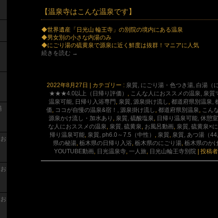
【温泉寺はこんな温泉です】
◆世界遺産「日光山 輪王寺」の別院の境内にある温泉
◆男女別の小さな内湯のみ
◆にごり湯の硫黄泉で源泉に近く鮮度は抜群！マニアに人気
続きを読む
→
2022年8月27日
|
カテゴリー :
泉質, にごり湯・色つき湯, 白湯（
★★★4.0以上（日帰り評価）
,
こんな人におススメの温泉, 泉質
温泉可能, 日帰り入浴専門
,
泉質, 源泉掛け流し
,
都道府県別温泉,
湯
価
,
ココが自慢の温泉&宿！, 源泉掛け流し
,
都道府県別温泉
,
こん
源泉かけ流し・加水あり
,
泉質, 硫酸塩泉
,
日帰り温泉可能, 休憩
な人におススメの温泉
,
泉質, 硫黄泉
,
お風呂動画
,
泉質, 硫黄泉×
帰り温泉可能
,
泉質, ph6.0～7.5（中性）
,
泉質
,
泉質, あつ湯（4
 お
県の秘湯
,
栃木県の日帰り入浴
,
栃木県のにごり湯
,
栃木県のか
YOUTUBE動画
,
日光温泉寺
,
一人旅
,
日光山輪王寺別院
|
投稿者
 お
 お