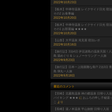
2022年10月23日
【栃木】中禅寺温泉 レイクサイド日光 宿泊
その2 お食事編
2022年10月20日
【栃木】中禅寺温泉 レイクサイド日光 宿泊
その1 お部屋編 ★★★★
2022年10月20日
【山形】大平温泉 滝見屋 宿泊レポ
2022年10月16日
【旅行記】3泊4日 伊豆諸島の温泉天国！八
島 湯めぐり & シュノーケリング 一人旅
2022年9月23日
【旅行記】日本一上陸困難な島!? 2泊3日 
島 弾丸一人旅
2022年9月18日
最近のコメント
【宮崎】北霧島温泉 神の郷温泉 日帰り入浴
バイキング ★★★
に
おふろの申し子秘湯
こ
より
【長崎】湯ノ本温泉 平山旅館 日帰り入浴