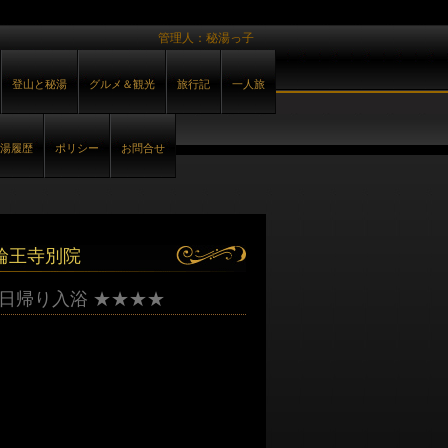
管理人：秘湯っ子
登山と秘湯
グルメ＆観光
旅行記
一人旅
湯履歴
ポリシー
お問合せ
輪王寺別院
 日帰り入浴 ★★★★