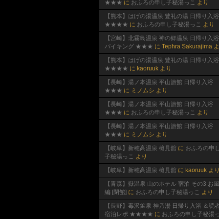
★★★
に
おふろの申し子秘湯っこ
より
【熊本】はげの湯温泉 豊礼の湯 日帰り入浴
★★★★
に
おふろの申し子秘湯っこ
より
【宮崎】北霧島温泉 神の郷温泉 日帰り入浴
バイキング ★★★
に
Tephra Sakurajima
よ
【熊本】はげの湯温泉 豊礼の湯 日帰り入浴
★★★★
に
kaoruuk
より
【長崎】湯ノ本温泉 平山旅館 日帰り入浴
★★★
に
ミノムシ
より
【長崎】湯ノ本温泉 平山旅館 日帰り入浴
★★★
に
おふろの申し子秘湯っこ
より
【長崎】湯ノ本温泉 平山旅館 日帰り入浴
★★★
に
ミノムシ
より
【岐阜】新穂高温泉 槍見舘
に
おふろの申
子秘湯っこ
より
【岐阜】新穂高温泉 槍見舘
に
kaoruuk
よ
【青森】嶽温泉 山のホテル 宿泊 その3 お
編 [閉館]
に
おふろの申し子秘湯っこ
より
【長野】毒沢鉱泉 神乃湯 日帰り入浴 ＆読
宿泊レポ ★★★★
に
おふろの申し子秘湯