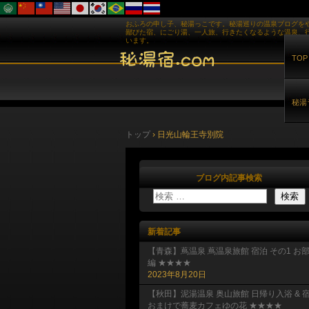
おふろの申し子、秘湯っこです。秘湯巡りの温泉ブログを
鄙びた宿、にごり湯、一人旅、行きたくなるような温泉、
います。
TOP
秘湯
トップ
›
日光山輪王寺別院
ブログ内記事検索
新着記事
【青森】蔦温泉 蔦温泉旅館 宿泊 その1 お
編 ★★★★
2023年8月20日
【秋田】泥湯温泉 奥山旅館 日帰り入浴 & 
おまけで蕎麦カフェゆの花 ★★★★