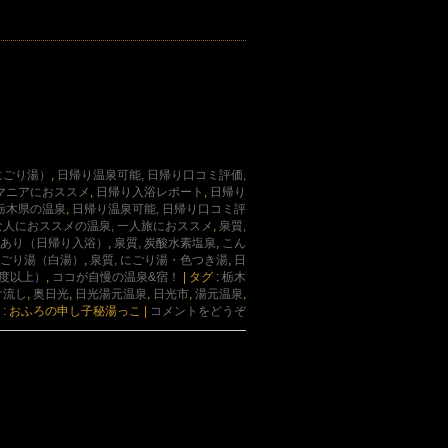
にごり湯）
,
日帰り温泉可能, 日帰り口コミ評価,
マニアにおススメ
,
日帰り入浴レポート
,
日帰り
 栃木県の温泉
,
日帰り温泉可能, 日帰り口コミ評
な人におススメの温泉, 一人旅におススメ
,
泉質,
室あり（日帰り入浴）
,
泉質, 炭酸水素塩泉
,
こん
にごり湯（白湯）
,
泉質, にごり湯・色つき湯
,
日
4度以上）
,
ココが自慢の温泉&宿！
|
タグ :
栃木
け流し
,
奥日光
,
日光湯元温泉
,
日光市
,
湯元温泉
,
 : おふろの申し子秘湯っこ
|
コメントをどうぞ