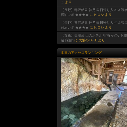
こ
より
【長野】毒沢鉱泉 神乃湯 日帰り入浴 ＆読
宿泊レポ ★★★★
に
ヒロシ
より
【長野】毒沢鉱泉 神乃湯 日帰り入浴 ＆読
宿泊レポ ★★★★
に
ヒロシ
より
【青森】嶽温泉 山のホテル 宿泊 その3 お
編 [閉館]
に
大阪のTAKE
より
本日のアクセスランキング