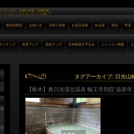
やっています。全国の名湯、老舗旅館、
行ったつもりになれるレポートを書いて
都道府県別
お知らせ
日帰り温泉
お花見温泉
ぬる湯
混浴
野湯
ランキング
泉質マニア
温泉グッズ
日本秘湯を守る会
ミシュラン掲載
入
タグアーカイブ:
日光山
【栃木】奥日光湯元温泉 輪王寺別院 温泉寺
部屋
宿泊