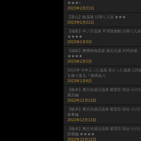
★★★+
2023年2月21日
【富山】鯰温泉 日帰り入浴 ★★★
2023年2月21日
【福島】中ノ沢温泉 平澤屋旅館 日帰り入浴
★★★★
2023年2月3日
【福島】磐梯熱海温泉 湯元元湯 共同浴場
★★★★
2023年2月2日
2022年 今年入った温泉 良かった温泉 129
を振り返る ＊動画あり
2023年1月6日
【栃木】奥日光湯元温泉 紫雲荘 宿泊 その3
風呂編
2022年12月13日
【栃木】奥日光湯元温泉 紫雲荘 宿泊 その2
食事編
2022年12月13日
【栃木】奥日光湯元温泉 紫雲荘 宿泊 その1
部屋編 ★★★★
2022年12月12日