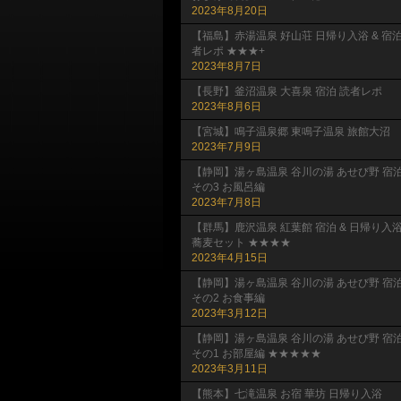
2023年8月20日
【福島】赤湯温泉 好山荘 日帰り入浴 & 宿
者レポ ★★★+
2023年8月7日
【長野】釜沼温泉 大喜泉 宿泊 読者レポ
2023年8月6日
【宮城】鳴子温泉郷 東鳴子温泉 旅館大沼
2023年7月9日
【静岡】湯ヶ島温泉 谷川の湯 あせび野 宿
その3 お風呂編
2023年7月8日
【群馬】鹿沢温泉 紅葉館 宿泊 & 日帰り入
蕎麦セット ★★★★
2023年4月15日
【静岡】湯ヶ島温泉 谷川の湯 あせび野 宿
その2 お食事編
2023年3月12日
【静岡】湯ヶ島温泉 谷川の湯 あせび野 宿
その1 お部屋編 ★★★★★
2023年3月11日
【熊本】七滝温泉 お宿 華坊 日帰り入浴