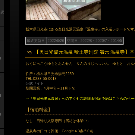
泊読
栃木県日光市にある奥日光湯元温泉「温泉寺」の入浴レポートです
最終更新日
2022/8/26
訪問日
2022/8・2020/7・2014/5
【奥日光湯元温泉 輪王寺別院 湯元 温泉寺】
泊
おくにっこうゆもとおんせん りんのうじべついん ゆもと おん
住所：栃木県日光市湯元2259
浴
TEL:0288-55-0013
公式サイト
期間営業：4月中旬～11月下旬
泊
⇒「奥日光湯元温泉」へのアクセス詳細＆宿泊予約はこちらのペー
【宿泊料金】
泊
なし 日帰り入浴専門（宿坊は休業中）
温泉寺の口コミ評価：Google 4.3点/5.0点