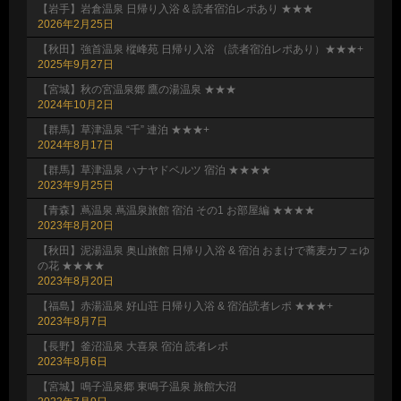
【岩手】岩倉温泉 日帰り入浴 & 読者宿泊レポあり ★★★
2026年2月25日
【秋田】強首温泉 樅峰苑 日帰り入浴 （読者宿泊レポあり）★★★+
2025年9月27日
【宮城】秋の宮温泉郷 鷹の湯温泉 ★★★
2024年10月2日
【群馬】草津温泉 “千” 連泊 ★★★+
2024年8月17日
【群馬】草津温泉 ハナヤドベルツ 宿泊 ★★★★
2023年9月25日
【青森】蔦温泉 蔦温泉旅館 宿泊 その1 お部屋編 ★★★★
2023年8月20日
【秋田】泥湯温泉 奥山旅館 日帰り入浴 & 宿泊 おまけで蕎麦カフェゆ
の花 ★★★★
2023年8月20日
【福島】赤湯温泉 好山荘 日帰り入浴 & 宿泊読者レポ ★★★+
2023年8月7日
【長野】釜沼温泉 大喜泉 宿泊 読者レポ
2023年8月6日
【宮城】鳴子温泉郷 東鳴子温泉 旅館大沼