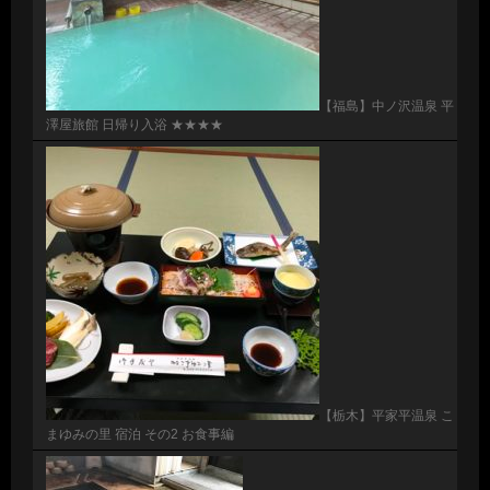
【福島】中ノ沢温泉 平
澤屋旅館 日帰り入浴 ★★★★
【栃木】平家平温泉 こ
まゆみの里 宿泊 その2 お食事編