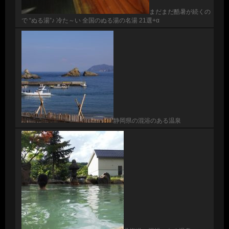
まだまだ酷暑が続くの
で “ぬる湯”♪ 冷た～い 全国のぬる湯の名湯 21選+α
静岡県の混浴のある温泉