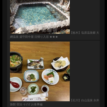
【栃木】塩原温泉郷 大
網温泉 湯守田中屋 日帰り入浴 ★★★
【石川】白山温泉 永井
旅館 宿泊 その2 お食事編