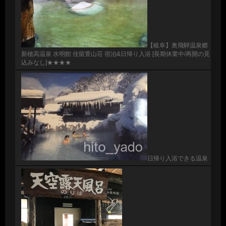
【岐阜】奥飛騨温泉郷
新穂高温泉 水明館 佳留萱山荘 宿泊&日帰り入浴 [長期休業中/再開の見
込みなし]★★★★
日帰り入浴できる温泉