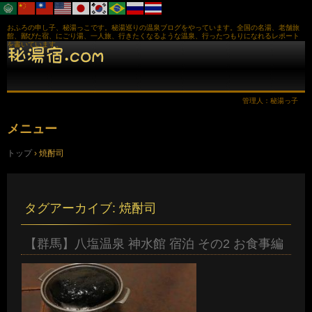
おふろの申し子、秘湯っこです。秘湯巡りの温泉ブログをやっています。全国の名湯、老舗旅
館、鄙びた宿、にごり湯、一人旅、行きたくなるような温泉、行ったつもりになれるレポート
を書いています。
管理人：秘湯っ子
メニュー
コ
トップ
›
焼酎司
ン
テ
ン
ツ
へ
タグアーカイブ:
焼酎司
ス
キ
ッ
【群馬】八塩温泉 神水館 宿泊 その2 お食事編
プ