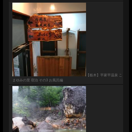
【栃木】平家平温泉 こ
まゆみの里 宿泊 その3 お風呂編