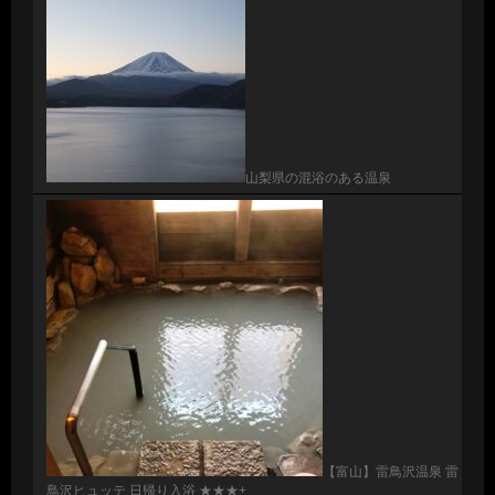
山梨県の混浴のある温泉
【富山】雷鳥沢温泉 雷
鳥沢ヒュッテ 日帰り入浴 ★★★+