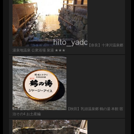
【奈良】十津川温泉郷
湯泉地温泉 公衆浴場 泉湯 ★★★
【秋田】乳頭温泉郷 鶴の湯 本館 宿
泊その4 お土産編