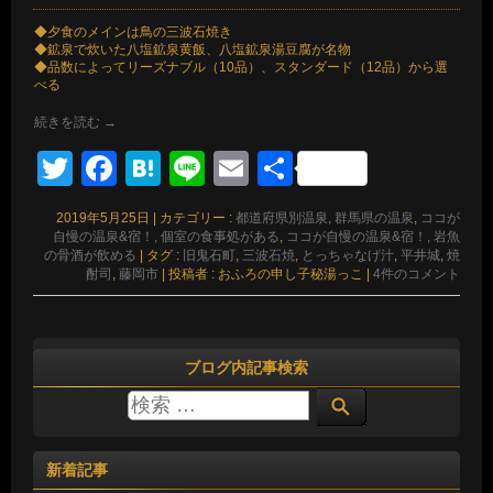
◆夕食のメインは鳥の三波石焼き
◆鉱泉で炊いた八塩鉱泉黄飯、八塩鉱泉湯豆腐が名物
◆品数によってリーズナブル（10品）、スタンダード（12品）から選
べる
続きを読む
→
Twitter
Facebook
Hatena
Line
Email
共
有
2019年5月25日
|
カテゴリー :
都道府県別温泉, 群馬県の温泉
,
ココが
自慢の温泉&宿！, 個室の食事処がある
,
ココが自慢の温泉&宿！, 岩魚
の骨酒が飲める
|
タグ :
旧鬼石町
,
三波石焼
,
とっちゃなげ汁
,
平井城
,
焼
酎司
,
藤岡市
|
投稿者 : おふろの申し子秘湯っこ
|
4件のコメント
ブログ内記事検索
新着記事