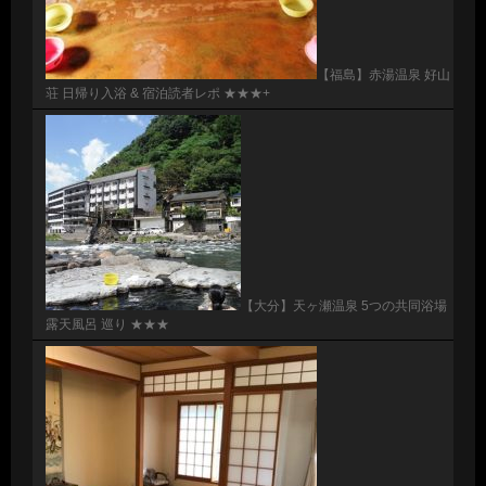
【福島】赤湯温泉 好山
荘 日帰り入浴 & 宿泊読者レポ ★★★+
【大分】天ヶ瀬温泉 5つの共同浴場
露天風呂 巡り ★★★