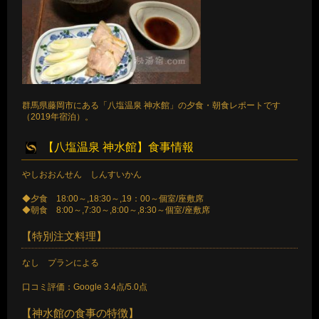
群馬県藤岡市にある「八塩温泉 神水館」の夕食・朝食レポートです
（2019年宿泊）。
【八塩温泉 神水館】食事情報
やしおおんせん しんすいかん
◆夕食 18:00～,18:30～,19：00～個室/座敷席
◆朝食 8:00～,7:30～,8:00～,8:30～個室/座敷席
【特別注文料理】
なし プランによる
口コミ評価：Google 3.4点/5.0点
【神水館の食事の特徴】