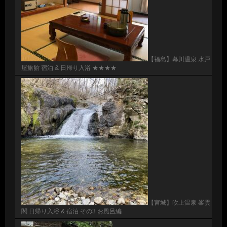
【福島】幕川温泉 水戸
屋旅館 宿泊 & 日帰り入浴 ★★★★
【宮城】吹上温泉 峯雲
閣 日帰り入浴 & 宿泊 その3 お風呂編