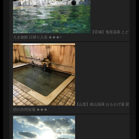
【宮城】鬼首温泉 とど
ろき旅館 日帰り入浴 ★★★+
【山形】銀山温泉 おもかげ湯 貸
切の共同浴場 ★★★