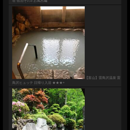
荘 宿泊その3 お風呂編
【富山】雷鳥沢温泉 雷
鳥沢ヒュッテ 日帰り入浴 ★★★+