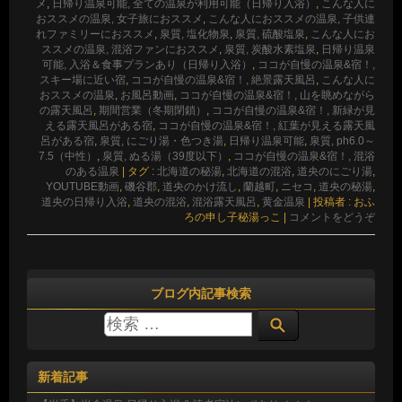
メ
,
日帰り温泉可能, 全ての温泉が利用可能（日帰り入浴）
,
こんな人に
おススメの温泉, 女子旅におススメ
,
こんな人におススメの温泉, 子供連
れファミリーにおススメ
,
泉質, 塩化物泉
,
泉質, 硫酸塩泉
,
こんな人にお
ススメの温泉, 混浴ファンにおススメ
,
泉質, 炭酸水素塩泉
,
日帰り温泉
可能, 入浴＆食事プランあり（日帰り入浴）
,
ココが自慢の温泉&宿！,
スキー場に近い宿
,
ココが自慢の温泉&宿！, 絶景露天風呂
,
こんな人に
おススメの温泉
,
お風呂動画
,
ココが自慢の温泉&宿！, 山を眺めながら
の露天風呂
,
期間営業（冬期閉鎖）
,
ココが自慢の温泉&宿！, 新緑が見
える露天風呂がある宿
,
ココが自慢の温泉&宿！, 紅葉が見える露天風
呂がある宿
,
泉質, にごり湯・色つき湯
,
日帰り温泉可能
,
泉質, ph6.0～
7.5（中性）
,
泉質, ぬる湯（39度以下）
,
ココが自慢の温泉&宿！, 混浴
のある温泉
|
タグ :
北海道の秘湯
,
北海道の混浴
,
道央のにごり湯
,
YOUTUBE動画
,
磯谷郡
,
道央のかけ流し
,
蘭越町
,
ニセコ
,
道央の秘湯
,
道央の日帰り入浴
,
道央の混浴
,
混浴露天風呂
,
黄金温泉
|
投稿者 : おふ
ろの申し子秘湯っこ
|
コメントをどうぞ
ブログ内記事検索
新着記事