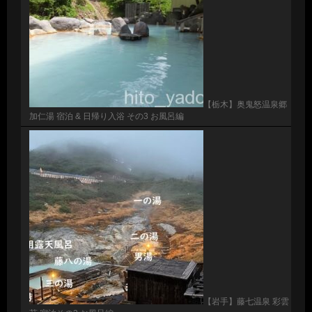
【栃木】奥鬼怒温泉郷
加仁湯 宿泊 & 日帰り入浴 その3 お風呂編
【岩手】藤七温泉 彩雲