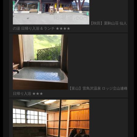
【秋田】栗駒山荘 仙人
の湯 日帰り入浴 & ランチ ★★★★
【富山】雷鳥沢温泉 ロッジ立山連峰
日帰り入浴 ★★★