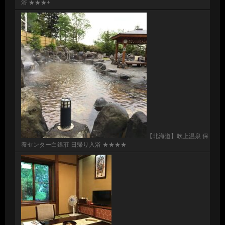
浴 ★★★+
【北海道】吹上温泉 保
養センター白銀荘 日帰り入浴 ★★★★