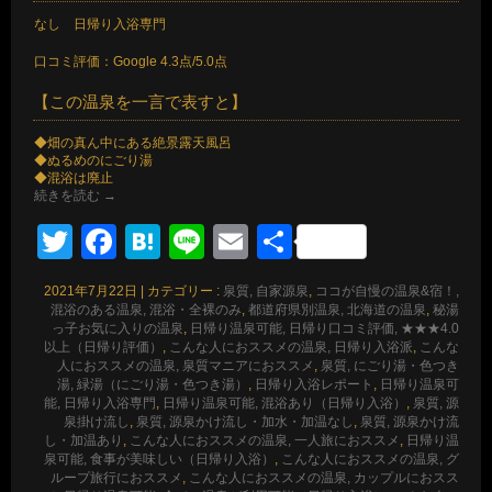
なし 日帰り入浴専門
口コミ評価：Google 4.3点/5.0点
【この温泉を一言で表すと】
◆畑の真ん中にある絶景露天風呂
◆ぬるめのにごり湯
◆混浴は廃止
続きを読む
→
Twitter
Facebook
Hatena
Line
Email
共
有
2021年7月22日
|
カテゴリー :
泉質, 自家源泉
,
ココが自慢の温泉&宿！,
混浴のある温泉, 混浴・全裸のみ
,
都道府県別温泉, 北海道の温泉
,
秘湯
っ子お気に入りの温泉
,
日帰り温泉可能, 日帰り口コミ評価, ★★★4.0
以上（日帰り評価）
,
こんな人におススメの温泉, 日帰り入浴派
,
こんな
人におススメの温泉, 泉質マニアにおススメ
,
泉質, にごり湯・色つき
湯, 緑湯（にごり湯・色つき湯）
,
日帰り入浴レポート
,
日帰り温泉可
能, 日帰り入浴専門
,
日帰り温泉可能, 混浴あり（日帰り入浴）
,
泉質, 源
泉掛け流し
,
泉質, 源泉かけ流し・加水・加温なし
,
泉質, 源泉かけ流
し・加温あり
,
こんな人におススメの温泉, 一人旅におススメ
,
日帰り温
泉可能, 食事が美味しい（日帰り入浴）
,
こんな人におススメの温泉, グ
ループ旅行におススメ
,
こんな人におススメの温泉, カップルにおスス