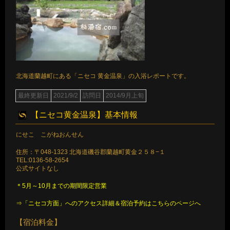
北海道蘭越町にある「ニセコ 黄金温泉」の入浴レポートです。
最終更新日
2021/9/2
訪問日
2014/9月上旬
【ニセコ黄金温泉】基本情報
にせこ こがねおんせん
住所：〒048-1323 北海道磯谷郡蘭越町黄金２５８−１
TEL:0136-58-2654
公式サイトなし
＊5月～10月までの期間限定営業
⇒「ニセコ方面」へのアクセス詳細＆宿泊予約はこちらのページへ
【宿泊料金】