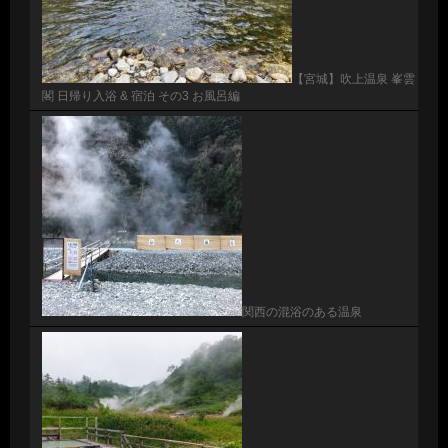
【宮城】吹上温泉 峯雲
閣 日帰り入浴 & 宿泊 その3 お風呂編
関西の混浴のある温泉