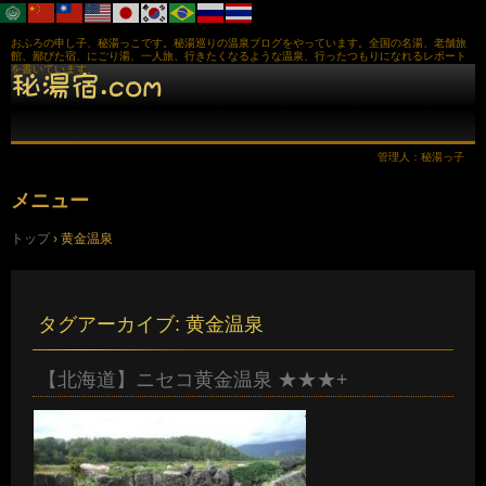
おふろの申し子、秘湯っこです。秘湯巡りの温泉ブログをやっています。全国の名湯、老舗旅
館、鄙びた宿、にごり湯、一人旅、行きたくなるような温泉、行ったつもりになれるレポート
を書いています。
管理人：秘湯っ子
メニュー
コ
トップ
›
黄金温泉
ン
テ
ン
ツ
へ
タグアーカイブ:
黄金温泉
ス
キ
ッ
【北海道】ニセコ黄金温泉 ★★★+
プ