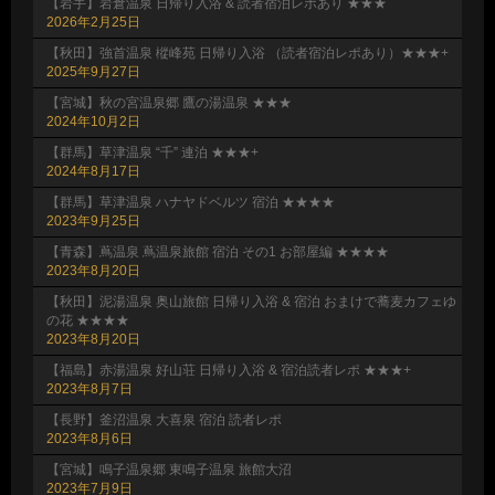
【岩手】岩倉温泉 日帰り入浴 & 読者宿泊レポあり ★★★
2026年2月25日
【秋田】強首温泉 樅峰苑 日帰り入浴 （読者宿泊レポあり）★★★+
2025年9月27日
【宮城】秋の宮温泉郷 鷹の湯温泉 ★★★
2024年10月2日
【群馬】草津温泉 “千” 連泊 ★★★+
2024年8月17日
【群馬】草津温泉 ハナヤドベルツ 宿泊 ★★★★
2023年9月25日
【青森】蔦温泉 蔦温泉旅館 宿泊 その1 お部屋編 ★★★★
2023年8月20日
【秋田】泥湯温泉 奥山旅館 日帰り入浴 & 宿泊 おまけで蕎麦カフェゆ
の花 ★★★★
2023年8月20日
【福島】赤湯温泉 好山荘 日帰り入浴 & 宿泊読者レポ ★★★+
2023年8月7日
【長野】釜沼温泉 大喜泉 宿泊 読者レポ
2023年8月6日
【宮城】鳴子温泉郷 東鳴子温泉 旅館大沼
2023年7月9日