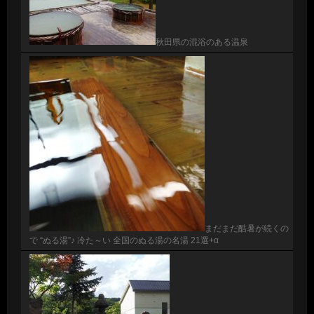
秋田県の混浴のある温泉
まだまだ酷暑が続くの
で “ぬる湯”♪ 冷た～い 全国のぬる湯の名湯 21選+α