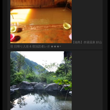
【福島】赤湯温泉 好山
荘 日帰り入浴 & 宿泊読者レポ ★★★+