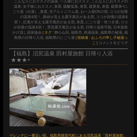
こんな人におススメの温泉, 一人旅におススメ
,
こんな人におススメの
温泉, 女子旅におススメ
,
泉質, 硫酸塩泉
,
泉質, 硫黄泉
,
泉質, 硫黄泉×に
ごり湯（白湯）
,
泉質, 含アルミニウム泉
,
お一人様OKの宿
,
ココが自慢
の温泉&宿！, 新緑が見える露天風呂がある宿
,
ココが自慢の温泉&
宿！, 紅葉が見える露天風呂がある宿
,
泉質, にごり湯・色つき湯
,
ココ
が自慢の温泉&宿！, 雪見露天風呂がある宿
,
日帰り温泉可能
,
日本源泉
かけ流し温泉協会
|
タグ :
静心山荘
,
福島市
,
高湯温泉
,
福島県の秘湯
,
福
島県の日帰り入浴
,
福島県のにごり湯
|
投稿者 : おふろの申し子秘湯っ
こ
|
コメントをどうぞ
【福島】沼尻温泉 田村屋旅館 日帰り入浴
★★★+
ゲレンデに一番近い宿。福島県猪苗代町にある沼尻温泉「田村屋旅館」