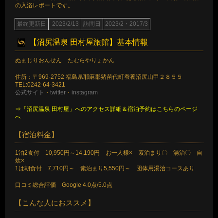
の入浴レポートです。
最終更新日
2023/2/13
訪問日
2023/2・2017/3
【沼尻温泉 田村屋旅館】基本情報
ぬまじりおんせん たむらやりょかん
住所：〒969-2752 福島県耶麻郡猪苗代町蚕養沼尻山甲２８５５
TEL:0242-64-3421
公式サイト
・
twitter
・
instagram
⇒「沼尻温泉 田村屋」へのアクセス詳細＆宿泊予約はこちらのページ
へ
【宿泊料金】
1泊2食付 10,950円～14,190円 お一人様× 素泊まり〇 湯治〇 自
炊×
1は朝食付 7,710円～ 素泊まり5,550円～ 団体用湯治コースあり
口コミ総合評価 Google 4.0点/5.0点
【こんな人におススメ】