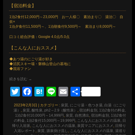
【宿泊料金】
1泊2食付12,000円～23,000円 お一人様〇 素泊まり〇 湯治〇 自
炊×
1泊夕食付11,500円～、1泊朝食付9,500円～ 素泊まり8,000円～
口コミ総合評価：Google 4.0点/5.0点
【こんな人におススメ】
◆あつ湯のにごり湯が好き
◆沼尻スキー場・磐梯山登山の基地に
◆混浴ファン
続きを読む
→
Twitter
Facebook
Hatena
Line
Email
共
有
2023年2月3日
|
カテゴリー :
泉質, にごり湯・色つき湯, 白湯（にごり
湯）
,
泉質, 酸性泉, ph2～2.9（酸性泉）
,
宿泊料金別, 1泊2食付の料金,
1泊2食付10,000円～14,999円
,
泉質, 自然湧出
,
宿泊料金別, 1泊2食付
の料金, 1泊2食付15,000円～19,999円
,
こんな人におススメの温泉, 日
帰り入浴派
,
こんな人におススメの温泉, 泉質マニアにおススメ
,
日帰り
入浴レポート
,
泉質, 源泉掛け流し
,
こんな人におススメの温泉, 湯巡り