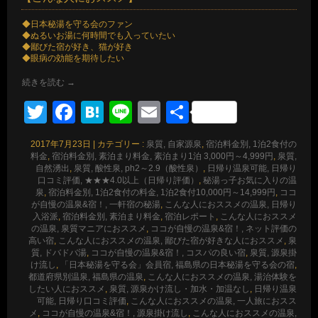
◆日本秘湯を守る会のファン
◆ぬるいお湯に何時間でも入っていたい
◆鄙びた宿が好き、猫が好き
◆眼病の効能を期待したい
続きを読む
→
Twitter
Facebook
Hatena
Line
Email
共
有
2017年7月23日
|
カテゴリー :
泉質, 自家源泉
,
宿泊料金別, 1泊2食付の
料金
,
宿泊料金別, 素泊まり料金, 素泊まり1泊 3,000円～4,999円
,
泉質,
自然湧出
,
泉質, 酸性泉, ph2～2.9（酸性泉）
,
日帰り温泉可能, 日帰り
口コミ評価, ★★★4.0以上（日帰り評価）
,
秘湯っ子お気に入りの温
泉
,
宿泊料金別, 1泊2食付の料金, 1泊2食付10,000円～14,999円
,
ココ
が自慢の温泉&宿！, 一軒宿の秘湯
,
こんな人におススメの温泉, 日帰り
入浴派
,
宿泊料金別, 素泊まり料金
,
宿泊レポート
,
こんな人におススメ
の温泉, 泉質マニアにおススメ
,
ココが自慢の温泉&宿！, ネット評価の
高い宿
,
こんな人におススメの温泉, 鄙びた宿が好きな人におススメ
,
泉
質, ドバドバ湯
,
ココが自慢の温泉&宿！, コスパの良い宿
,
泉質, 源泉掛
け流し
,
「日本秘湯を守る会」会員宿, 福島県の日本秘湯を守る会の宿
,
都道府県別温泉, 福島県の温泉
,
こんな人におススメの温泉, 湯治体験を
したい人におススメ
,
泉質, 源泉かけ流し・加水・加温なし
,
日帰り温泉
可能, 日帰り口コミ評価
,
こんな人におススメの温泉, 一人旅におスス
メ
,
ココが自慢の温泉&宿！, 源泉掛け流し
,
こんな人におススメの温泉,