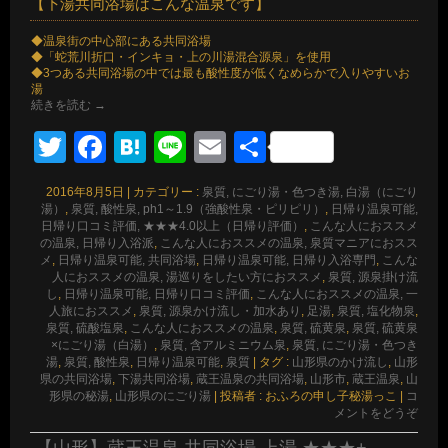
【下湯共同浴場はこんな温泉です】
◆温泉街の中心部にある共同浴場
◆「蛇荒川折口・インキョ・上の川湯混合源泉」を使用
◆3つある共同浴場の中では最も酸性度が低くなめらかで入りやすいお
湯
続きを読む
→
Twitter
Facebook
Hatena
Line
Email
共
有
2016年8月5日
|
カテゴリー :
泉質, にごり湯・色つき湯, 白湯（にごり
湯）
,
泉質, 酸性泉, ph1～1.9（強酸性泉・ピリピリ）
,
日帰り温泉可能,
日帰り口コミ評価, ★★★4.0以上（日帰り評価）
,
こんな人におススメ
の温泉, 日帰り入浴派
,
こんな人におススメの温泉, 泉質マニアにおスス
メ
,
日帰り温泉可能, 共同浴場
,
日帰り温泉可能, 日帰り入浴専門
,
こんな
人におススメの温泉, 湯巡りをしたい方におススメ
,
泉質, 源泉掛け流
し
,
日帰り温泉可能, 日帰り口コミ評価
,
こんな人におススメの温泉, 一
人旅におススメ
,
泉質, 源泉かけ流し・加水あり
,
足湯
,
泉質, 塩化物泉
,
泉質, 硫酸塩泉
,
こんな人におススメの温泉
,
泉質, 硫黄泉
,
泉質, 硫黄泉
×にごり湯（白湯）
,
泉質, 含アルミニウム泉
,
泉質, にごり湯・色つき
湯
,
泉質, 酸性泉
,
日帰り温泉可能
,
泉質
|
タグ :
山形県のかけ流し
,
山形
県の共同浴場
,
下湯共同浴場
,
蔵王温泉の共同浴場
,
山形市
,
蔵王温泉
,
山
形県の秘湯
,
山形県のにごり湯
|
投稿者 : おふろの申し子秘湯っこ
|
コ
メントをどうぞ
【山形】蔵王温泉 共同浴場 上湯 ★★★+