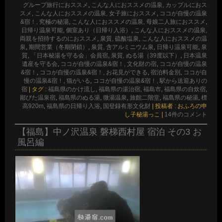
グループ旅行におススメ
,
こんな人におススメの温泉, カップルにおス
スメ
,
こんな人におススメの温泉, 女子旅におススメ
,
ココが自慢の温泉
&宿！, 究極の秘湯
,
こんな人におススメの温泉, 母娘二人旅におススメ
,
日帰り温泉可能, 個室あり（日帰り入浴）
,
こんな人におススメの温泉,
両親を招待するのにおススメ
,
泉質, 硫酸塩泉
,
こんな人におススメの温
泉
,
期間営業（冬期閉鎖）
,
泉質, 含アルミニウム泉
,
日帰り温泉可能
,
泉
質
,
「日本秘湯を守る会」会員宿
,
泉質, ぬる湯（39度以下）
,
日本温泉
遺産を守る会
,
ココが自慢の温泉&宿！, 文化財の宿
,
ココが自慢の温泉
&宿！
,
ココが自慢の温泉&宿！, お花見ができる
,
宿泊料金別
,
ココが自
慢の温泉&宿！, 猫がいる
,
ココが自慢の温泉&宿！, 駅から送迎ありの
宿
|
タグ :
福島県のかけ流し
,
福島県の湯治宿
,
福島市
,
福島県の自炊宿
,
鄙びた温泉宿
,
福島県のぬる湯
,
微湯温泉
,
旅館二階堂
,
福島県の秘湯
,
標
高920m
,
福島県の日帰り入浴
,
国登録有形文化財
|
投稿者 : おふろの申
し子秘湯っこ
|
14件のコメント
【福島】中ノ沢温泉 磐梯西村屋 宿泊 その3 お
風呂編