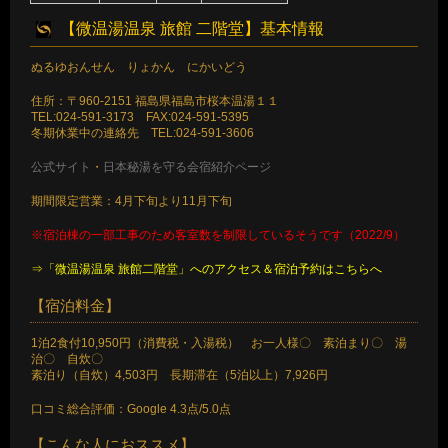
【微温湯温泉 旅館 二階堂】基本情報
ぬるゆおんせん りょかん にかいどう
住所：〒960-2151 福島県福島市桜本温湯１１
TEL:024-591-3173 FAX:024-591-5395
冬期休業中の連絡先 TEL:024-591-3606
公式サイト
・
日本秘湯を守る会宿紹介ページ
期間限定営業：4月下旬より11月下旬
※宿泊棟の一部工事のため客室数を制限しているそうです（2022/9）
⇒「微温湯温泉 旅館二階堂」へのアクセス＆宿泊予約はこちらへ
【宿泊料金】
1泊2食付10,950円（消費税・入湯税） お一人様〇 素泊まり〇 湯
治〇 自炊〇
素泊り（自炊）4,503円 長期滞在（5泊以上）7,926円
口コミ総合評価：Google 4.3点/5.0点
【こんな人におススメ】