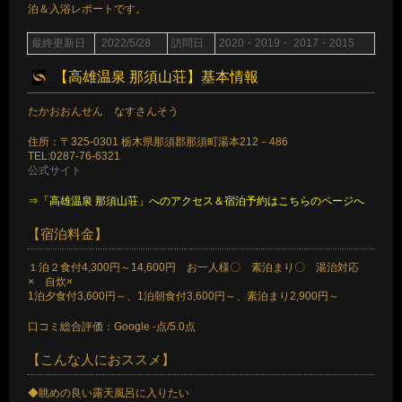
泊＆入浴レポートです。
最終更新日
2022/5/28
訪問日
2020・2019・ 2017・2015
【高雄温泉 那須山荘】基本情報
たかおおんせん なすさんそう
住所：〒325-0301 栃木県那須郡那須町湯本212－486
TEL:0287-76-6321
公式サイト
⇒「高雄温泉 那須山荘」へのアクセス＆宿泊予約はこちらのページへ
【宿泊料金】
１泊２食付4,300円～14,600円 お一人様〇 素泊まり〇 湯治対応
× 自炊×
1泊夕食付3,600円～、1泊朝食付3,600円～、素泊まり2,900円～
口コミ総合評価：Google -点/5.0点
【こんな人におススメ】
◆眺めの良い露天風呂に入りたい