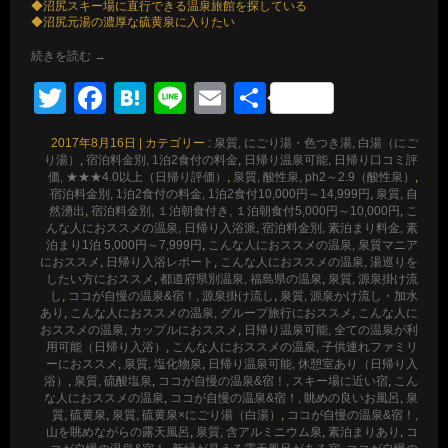
◆沼尻スキー場に直行できる温泉旅館を探している
◆沼尻元湯の濃厚な硫黄泉に入りたい
続きを読む
→
Twitter
Facebook
Hatena
Line
Email
共
有
2017年8月16日
|
カテゴリー :
泉質, にごり湯・色つき湯, 白湯（にご
り湯）
,
宿泊料金別, 1泊2食付の料金
,
日帰り温泉可能, 日帰り口コミ評
価, ★★★4.0以上（日帰り評価）
,
泉質, 酸性泉, ph2～2.9（酸性泉）
,
宿泊料金別, 1泊2食付の料金, 1泊2食付10,000円～14,999円
,
泉質, 自
然湧出
,
宿泊料金別, １泊朝食付き, １泊朝食付5,000円～10,000円
,
こ
んな人におススメの温泉, 日帰り入浴派
,
宿泊料金別, 素泊まり料金, 素
泊まり1泊 5,000円～7,999円
,
こんな人におススメの温泉, 泉質マニア
におススメ
,
日帰り入浴レポート
,
こんな人におススメの温泉, 湯巡りを
したい方におススメ
,
都道府県別温泉, 福島県の温泉
,
泉質, 源泉掛け流
し
,
ココが自慢の温泉&宿！, 源泉掛け流し
,
泉質, 源泉かけ流し・加水
あり
,
こんな人におススメの温泉, グループ旅行におススメ
,
こんな人に
おススメの温泉, カップルにおススメ
,
日帰り温泉可能, 全ての温泉が利
用可能（日帰り入浴）
,
こんな人におススメの温泉, 子供連れファミリ
ーにおススメ
,
泉質, 塩化物泉
,
日帰り温泉可能, 休憩室あり（日帰り入
浴）
,
泉質, 硫酸塩泉
,
ココが自慢の温泉&宿！, スキー場に近い宿
,
こん
な人におススメの温泉
,
ココが自慢の温泉&宿！, 眺めの良いお風呂
,
泉
質, 硫黄泉
,
泉質, 硫黄泉×にごり湯（白湯）
,
ココが自慢の温泉&宿！,
山を眺めながらの露天風呂
,
泉質, 含アルミニウム泉
,
素泊まりあり
,
コ