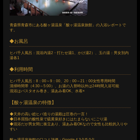
青森県青森市にある酸ヶ湯温泉「酸ヶ湯温泉旅館」の入浴レポートで
す。
◆お風呂
ヒバ千人風呂：混浴内湯2・打たせ湯1、かけ湯2）、玉の湯：男女別内
湯各1
◆利用時間
ヒバ千人風呂：8：00～9：00、20：00～21：00女性専用時間
清掃時間帯（4:30～5:00）、お湯の入替時以外は24時間入浴可能
混浴はバスタオル巻き、湯あみ着OK、水着×
【酸ヶ湯温泉の特徴】
◆天井の高い総ヒバ造りの湯殿は圧巻の一言！
◆日本屈指の酸性泉で硫黄泉好きにはたまらないにごり湯
◆混浴だが男女間に衝立あり、湯あみ着OKなので女性も比較的入りや
すい
酸ヶ湯温泉旅館の口コミ評価：Google 4.3点/5.0点