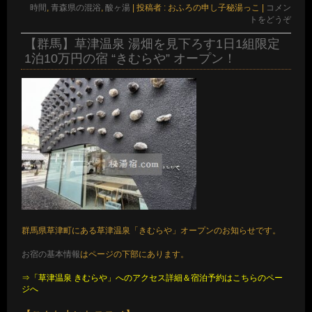
時間
,
青森県の混浴
,
酸ヶ湯
|
投稿者 : おふろの申し子秘湯っこ
|
コメン
トをどうぞ
【群馬】草津温泉 湯畑を見下ろす1日1組限定
1泊10万円の宿 “きむらや” オープン！
群馬県草津町にある草津温泉「きむらや」オープンのお知らせです。
お宿の基本情報
はページの下部にあります。
⇒「草津温泉 きむらや」へのアクセス詳細＆宿泊予約はこちらのペー
ジへ