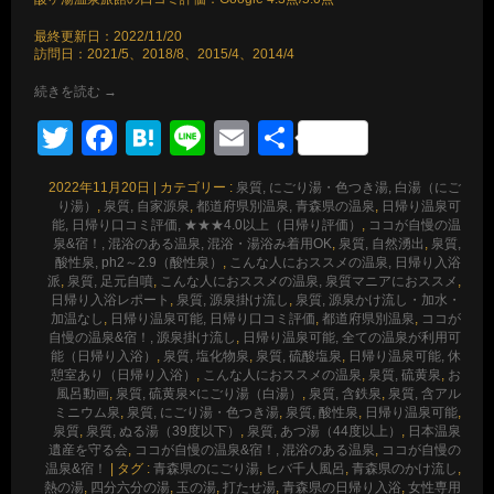
最終更新日：2022/11/20
訪問日：2021/5、2018/8、2015/4、2014/4
続きを読む
→
Twitter
Facebook
Hatena
Line
Email
共
有
2022年11月20日
|
カテゴリー :
泉質, にごり湯・色つき湯, 白湯（にご
り湯）
,
泉質, 自家源泉
,
都道府県別温泉, 青森県の温泉
,
日帰り温泉可
能, 日帰り口コミ評価, ★★★4.0以上（日帰り評価）
,
ココが自慢の温
泉&宿！, 混浴のある温泉, 混浴・湯浴み着用OK
,
泉質, 自然湧出
,
泉質,
酸性泉, ph2～2.9（酸性泉）
,
こんな人におススメの温泉, 日帰り入浴
派
,
泉質, 足元自噴
,
こんな人におススメの温泉, 泉質マニアにおススメ
,
日帰り入浴レポート
,
泉質, 源泉掛け流し
,
泉質, 源泉かけ流し・加水・
加温なし
,
日帰り温泉可能, 日帰り口コミ評価
,
都道府県別温泉
,
ココが
自慢の温泉&宿！, 源泉掛け流し
,
日帰り温泉可能, 全ての温泉が利用可
能（日帰り入浴）
,
泉質, 塩化物泉
,
泉質, 硫酸塩泉
,
日帰り温泉可能, 休
憩室あり（日帰り入浴）
,
こんな人におススメの温泉
,
泉質, 硫黄泉
,
お
風呂動画
,
泉質, 硫黄泉×にごり湯（白湯）
,
泉質, 含鉄泉
,
泉質, 含アル
ミニウム泉
,
泉質, にごり湯・色つき湯
,
泉質, 酸性泉
,
日帰り温泉可能
,
泉質
,
泉質, ぬる湯（39度以下）
,
泉質, あつ湯（44度以上）
,
日本温泉
遺産を守る会
,
ココが自慢の温泉&宿！, 混浴のある温泉
,
ココが自慢の
温泉&宿！
|
タグ :
青森県のにごり湯
,
ヒバ千人風呂
,
青森県のかけ流し
,
熱の湯
,
四分六分の湯
,
玉の湯
,
打たせ湯
,
青森県の日帰り入浴
,
女性専用