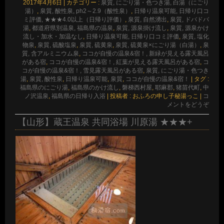
2017年4月6日
|
カテゴリー :
泉質, にごり湯・色つき湯, 白湯（にごり
湯）
,
泉質, 酸性泉, ph2～2.9（酸性泉）
,
日帰り温泉可能, 日帰り口コ
ミ評価, ★★★4.0以上（日帰り評価）
,
泉質, 自然湧出
,
泉質, ドバドバ
湯
,
都道府県別温泉, 福島県の温泉
,
泉質, 源泉掛け流し
,
泉質, 源泉かけ
流し・加水・加温なし
,
日帰り温泉可能, 日帰り口コミ評価
,
泉質, 塩化
物泉
,
泉質, 硫酸塩泉
,
泉質, 硫黄泉
,
泉質, 硫黄泉×にごり湯（白湯）
,
泉
質, 含アルミニウム泉
,
ココが自慢の温泉&宿！, 新緑が見える露天風呂
がある宿
,
ココが自慢の温泉&宿！, 紅葉が見える露天風呂がある宿
,
コ
コが自慢の温泉&宿！, 雪見露天風呂がある宿
,
泉質, にごり湯・色つき
湯
,
泉質, 酸性泉
,
日帰り温泉可能
,
泉質
,
ココが自慢の温泉&宿！
|
タグ :
福島県のにごり湯
,
福島県のかけ流し
,
磐梯西村屋
,
耶麻郡
,
猪苗代町
,
中
ノ沢温泉
,
福島県の日帰り入浴
|
投稿者 : おふろの申し子秘湯っこ
|
コ
メントをどうぞ
【山形】蔵王温泉 共同浴場 川原湯 ★★★+