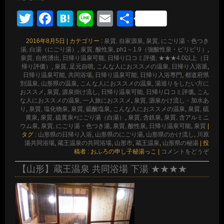
Twitter
Facebook
Hatena
Line
Email
共
有
2016年8月5日
|
カテゴリー :
泉質, 自家源泉
,
泉質, にごり湯・色つき
湯, 白湯（にごり湯）
,
泉質, 酸性泉, ph1～1.9（強酸性泉・ピリピリ）
,
泉質, 自然湧出
,
日帰り温泉可能, 日帰り口コミ評価, ★★★4.0以上（日
帰り評価）
,
泉質, 足元自噴
,
こんな人におススメの温泉, 日帰り入浴派
,
日帰り温泉可能, 共同浴場
,
日帰り温泉可能, 日帰り入浴専門
,
都道府県
別温泉, 山形県の温泉
,
こんな人におススメの温泉, 湯巡りをしたい方に
おススメ
,
泉質, 源泉掛け流し
,
日帰り温泉可能, 日帰り口コミ評価
,
こん
な人におススメの温泉, 一人旅におススメ
,
泉質, 源泉かけ流し・加水あ
り
,
泉質, 塩化物泉
,
泉質, 硫酸塩泉
,
こんな人におススメの温泉
,
泉質, 硫
黄泉
,
泉質, 硫黄泉×にごり湯（白湯）
,
泉質, 含鉄泉
,
泉質, 含アルミニ
ウム泉
,
泉質, にごり湯・色つき湯
,
泉質, 酸性泉
,
日帰り温泉可能
,
泉質
|
タグ :
山形県の日帰り入浴
,
山形県のにごり湯
,
山形県のかけ流し
,
川原
湯共同浴場
,
蔵王温泉の共同浴場
,
山形市
,
蔵王温泉
,
山形県の秘湯
|
投
稿者 : おふろの申し子秘湯っこ
|
コメントをどうぞ
【山形】蔵王温泉 共同浴場 下湯 ★★★★