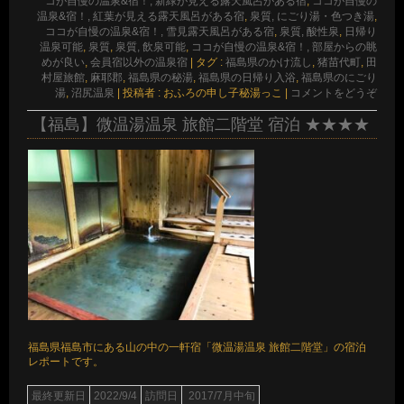
コが自慢の温泉&宿！, 新緑が見える露天風呂がある宿
,
ココが自慢の
温泉&宿！, 紅葉が見える露天風呂がある宿
,
泉質, にごり湯・色つき湯
,
ココが自慢の温泉&宿！, 雪見露天風呂がある宿
,
泉質, 酸性泉
,
日帰り
温泉可能
,
泉質
,
泉質, 飲泉可能
,
ココが自慢の温泉&宿！, 部屋からの眺
めが良い
,
会員宿以外の温泉宿
|
タグ :
福島県のかけ流し
,
猪苗代町
,
田
村屋旅館
,
麻耶郡
,
福島県の秘湯
,
福島県の日帰り入浴
,
福島県のにごり
湯
,
沼尻温泉
|
投稿者 : おふろの申し子秘湯っこ
|
コメントをどうぞ
【福島】微温湯温泉 旅館二階堂 宿泊 ★★★★
福島県福島市にある山の中の一軒宿「微温湯温泉 旅館二階堂」の宿泊
レポートです。
最終更新日
2022/9/4
訪問日
2017/7月中旬