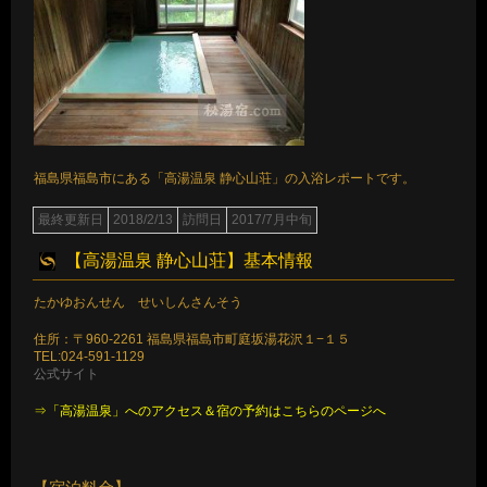
福島県福島市にある「高湯温泉 静心山荘」の入浴レポートです。
最終更新日
2018/2/13
訪問日
2017/7月中旬
【高湯温泉 静心山荘】基本情報
たかゆおんせん せいしんさんそう
住所：〒960-2261 福島県福島市町庭坂湯花沢１−１５
TEL:024-591-1129
公式サイト
⇒「高湯温泉」へのアクセス＆宿の予約はこちらのページへ