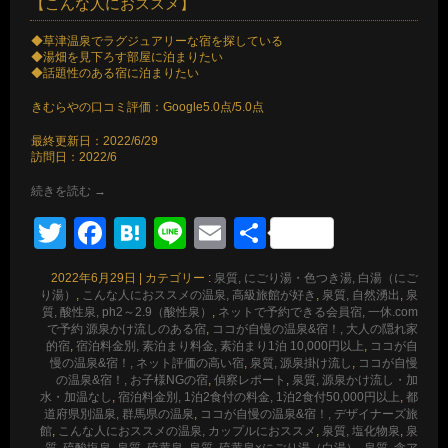
【こんな人におススメ】
◆草津温泉でラグジュアリーな宿を探している
◆湯畑を見下ろす部屋に泊まりたい
◆話題性のある宿に泊まりたい
きむらやの口コミ評価：Google5.0点/5.0点
最終更新日：2022/6/29
訪問日：2022/6
続きを読む
→
Twitter
Facebook
Hatena
Line
Email
共
有
2022年6月29日
|
カテゴリー :
泉質, にごり湯・色つき湯, 白湯（にご
り湯）
,
こんな人におススメの温泉, 高級旅館が好き
,
泉質, 自然湧出
,
泉
質, 酸性泉, ph2～2.9（酸性泉）
,
ネットで予約できる会員宿, 一休.com
で予約 源泉かけ流しのある宿
,
ココが自慢の温泉&宿！, 大人の隠れ家
的宿
,
宿泊料金別, 素泊まり料金, 素泊まり1泊 10,000円以上
,
ココが自
慢の温泉&宿！, ネット評価の高い宿
,
泉質, 源泉掛け流し
,
ココが自慢
の温泉&宿！, お子様NGの宿
,
偵察レポート
,
泉質, 源泉かけ流し・加
水・加温なし
,
宿泊料金別, 1泊2食付の料金, 1泊2食付50,000円以上
,
都
道府県別温泉, 群馬県の温泉
,
ココが自慢の温泉&宿！, デザイナーズ旅
館
,
こんな人におススメの温泉, カップルにおススメ
,
泉質, 塩化物泉
,
泉
質, 硫酸塩泉
,
泉質, 硫黄泉
,
泉質, 硫黄泉×にごり湯（白湯）
,
泉質, 含ア