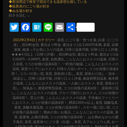
◆那須周辺で格安で宿泊できる温泉宿を探している
◆硫黄泉のにごり湯が好き
◆ぬる湯が好き
続きを読む
→
Twitter
Facebook
Hatena
Line
Email
共
有
2022年2月4日
|
カテゴリー :
泉質, にごり湯・色つき湯, 白湯（にごり
湯）
,
宿泊料金別, 素泊まり料金, 素泊まり1泊 3,000円未満
,
泉質, 自家
源泉
,
秘湯っ子お気に入りの温泉
,
日帰り温泉可能, 日帰り口コミ評価,
★★★4.0以上（日帰り評価）
,
宿泊料金別, 素泊まり料金, 素泊まり1泊
3,000円～4,999円
,
泉質, 自然湧出
,
こんな人におススメの温泉, 日帰り
入浴派
,
ココが自慢の温泉&宿！, 一軒宿の秘湯
,
こんな人におススメの
温泉, 泉質マニアにおススメ
,
日帰り入浴レポート
,
ココが自慢の温泉&
宿！, コスパの良い宿
,
泉質, 源泉掛け流し
,
泉質, 源泉かけ流し・加水・
加温なし
,
日帰り温泉可能, 日帰り口コミ評価
,
都道府県別温泉, 栃木県
の温泉
,
こんな人におススメの温泉, 一人旅におススメ
,
泉質, 源泉かけ
流し・加温あり
,
都道府県別温泉
,
ココが自慢の温泉&宿！, 源泉掛け流
し
,
こんな人におススメの温泉, グループ旅行におススメ
,
ココが自慢の
温泉&宿！, 雲上の宿
,
こんな人におススメの温泉, 子供連れファミリー
におススメ
,
ココが自慢の温泉&宿！, 標高1000ｍ以上
,
泉質, 硫酸塩泉
,
泉質, 炭酸水素塩泉
,
ココが自慢の温泉&宿！, スキー場に近い宿
,
ココ
が自慢の温泉&宿！, 眺めの良いお風呂
,
こんな人におススメの温泉
,
泉
質, 硫黄泉
,
お風呂動画
,
ココが自慢の温泉&宿！, 山を眺めながらの露
天風呂
,
泉質, 硫黄泉×にごり湯（白湯）
,
泉質, 含アルミニウム泉
,
お一
人様OKの宿
,
素泊まりあり
,
ココが自慢の温泉&宿！, 新緑が見える露