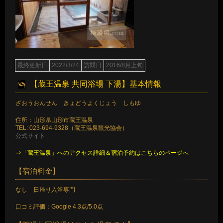
最終更新日
2022/3/24
訪問日
2016/8月上旬
【蔵王温泉 共同浴場 下湯】基本情報
ざおうおんせん きょどうよくじょう しもゆ
住所：山形県山形市蔵王温泉
TEL: 023-694-9328（蔵王温泉観光協会）
公式サイト
⇒「蔵王温泉」へのアクセス詳細＆宿泊予約はこちらのページへ
【宿泊料金】
なし 日帰り入浴専門
口コミ評価：Google 4.3点/5.0点