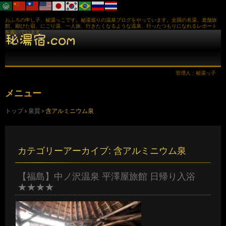
おふろの申し子、秘湯っこです。秘湯巡りの温泉ブログをやっています。全国の名湯、老舗旅
館、鄙びた宿、にごり湯、一人旅、行きたくなるような温泉、行ったつもりになれるレポート
を書いています。
管理人：秘湯っ子
メニュー
コ
トップ
›
泉質
›
含アルミニウム泉
ン
テ
ン
ツ
へ
カテゴリーアーカイブ:
含アルミニウム泉
ス
キ
ッ
【福島】中ノ沢温泉 平澤屋旅館 日帰り入浴
プ
★★★★