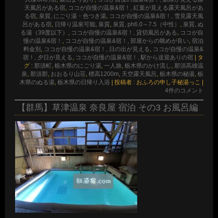
天風呂がある宿
,
ココが自慢の温泉&宿！, 紅葉が見える露天風呂があ
る宿
,
泉質, にごり湯・色つき湯
,
ココが自慢の温泉&宿！, 雪見露天風
呂がある宿
,
日帰り温泉可能
,
泉質
,
泉質, ph6.0～7.5（中性）
,
泉質, ぬ
る湯（39度以下）
,
ココが自慢の温泉&宿！, 貸切風呂がある
,
ココが自
慢の温泉&宿！
,
ココが自慢の温泉&宿！, 部屋からの眺めが良い
,
宿泊
料金別
,
ココが自慢の温泉&宿！, 日の出が見える
,
ココが自慢の温泉&
宿！, 夕日が見える
,
ココが自慢の温泉&宿！, 駅から送迎ありの宿
|
タ
グ :
那須町
,
栃木県のにごり湯
,
一人旅
,
栃木県のかけ流し
,
那須高雄温
泉
,
那須郡
,
おおるり山荘
,
標高1200m
,
天空露天風呂
,
栃木県の秘湯
,
栃
木県のぬる湯
,
栃木県の日帰り入浴
|
投稿者 : おふろの申し子秘湯っこ
|
4件のコメント
【群馬】草津温泉 奈良屋 宿泊 その3 お風呂編