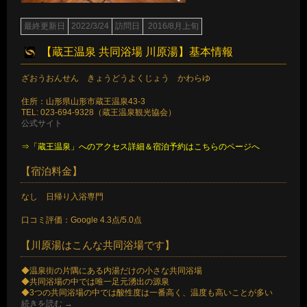
最終更新日
2022/3/24
訪問日
2016/8月上旬
【蔵王温泉 共同浴場 川原湯】基本情報
ざおうおんせん きょうどうよくじょう かわらゆ
住所：山形県山形市蔵王温泉43-3
TEL: 023-694-9328（蔵王温泉観光協会）
公式サイト
⇒「蔵王温泉」へのアクセス詳細＆宿泊予約はこちらのページへ
【宿泊料金】
なし 日帰り入浴専門
口コミ評価：Google 4.3点/5.0点
【川原湯はこんな共同浴場です】
◆温泉街の片隅にある内湯だけの小さな共同浴場
◆共同浴場の中では唯一足元湧出の源泉
◆3つの共同浴場の中では酸性度は一番高く、温度も高いことが多い
続きを読む
→