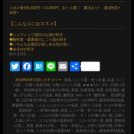
１泊２食付8,300円～13,000円 お一人様〇 素泊まり× 湯治対応×
自炊×
【こんな人におススメ】
◆シュワシュワ泡付のお湯が好き
◆酸性泉・硫黄泉のにごり湯が好き
◆いろんなお風呂が楽しめる宿が良い
◆ぬるゆが好き
続きを読む
→
Twitter
Facebook
Hatena
Line
Email
共
有
2018年8月13日
|
カテゴリー :
泉質, にごり湯・色つき湯, 白湯（にご
り湯）
,
日帰り温泉可能, 日帰り口コミ評価, ★★★3.5～3.9（日帰り評
価）
,
宿泊料金別, 1泊2食付の料金
,
泉質, 自家源泉
,
泉質, 自然湧出
,
秘
湯っ子お気に入りの温泉
,
泉質, 酸性泉, ph2～2.9（酸性泉）
,
宿泊料金
別, 1泊2食付の料金, 1泊2食付10,000円～14,999円
,
都道府県別温泉,
青森県の温泉
,
こんな人におススメの温泉, 日帰り入浴派
,
ココが自慢の
温泉&宿！, 一軒宿の秘湯
,
泉質, にごり湯・色つき湯, 緑湯（にごり
湯・色つき湯）
,
ココが自慢の温泉&宿！, ネット評価の高い宿
,
日帰り
入浴レポート
,
ココが自慢の温泉&宿！, コスパの良い宿
,
泉質, 源泉掛
け流し
,
泉質, 源泉かけ流し・加水・加温なし
,
日帰り温泉可能, 日帰り
口コミ評価
,
ココが自慢の温泉&宿！, 源泉掛け流し
,
都道府県別温泉
,