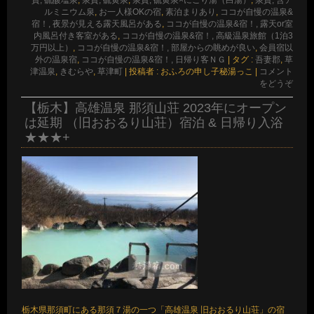
ルミニウム泉
,
お一人様OKの宿
,
素泊まりあり
,
ココが自慢の温泉&
宿！, 夜景が見える露天風呂がある
,
ココが自慢の温泉&宿！, 露天or室
内風呂付き客室がある
,
ココが自慢の温泉&宿！, 高級温泉旅館（1泊3
万円以上）
,
ココが自慢の温泉&宿！, 部屋からの眺めが良い
,
会員宿以
外の温泉宿
,
ココが自慢の温泉&宿！, 日帰り客ＮＧ
|
タグ :
吾妻郡
,
草
津温泉
,
きむらや
,
草津町
|
投稿者 : おふろの申し子秘湯っこ
|
コメント
をどうぞ
【栃木】高雄温泉 那須山荘 2023年にオープン
は延期 （旧おおるり山荘）宿泊 & 日帰り入浴
★★★+
栃木県那須町にある那須７湯の一つ「高雄温泉 旧おおるり山荘」の宿