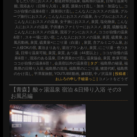
をしたい方におススメ
,
都道府県別温泉, 福島県の温泉
,
日帰り温泉可
能, 混浴あり（日帰り入浴）
,
泉質, 源泉かけ流し・加水・加温なし
,
コ
コが自慢の温泉&宿！, 源泉掛け流し
,
こんな人におススメの温泉, グル
ープ旅行におススメ
,
こんな人におススメの温泉, カップルにおススメ
,
こんな人におススメの温泉, 女子旅におススメ
,
泉質, 塩化物泉
,
こんな
人におススメの温泉, 子供連れファミリーにおススメ
,
泉質, 硫酸塩泉
,
こんな人におススメの温泉, 混浴ファンにおススメ
,
ココが自慢の温泉
&宿！, スキー場に近い宿
,
こんな人におススメの温泉
,
泉質, 硫黄泉
,
お
風呂動画
,
泉質, 硫黄泉×にごり湯（白湯）
,
泉質, 含アルミニウム泉
,
お
一人様OKの宿
,
素泊まりあり
,
湯治プランあり
,
泉質, にごり湯・色つき
湯
,
日帰り温泉可能
,
泉質
,
泉質, あつ湯（44度以上）
,
ココが自慢の温
泉&宿！, 混浴のある温泉
,
日本源泉かけ流し温泉協会
,
泉質, 飲泉可能
,
ココが自慢の温泉&宿！
,
会員宿以外の温泉宿
|
タグ :
福島県の秘湯
,
福
島県の日帰り入浴
,
福島県の混浴
,
福島県のにごり湯
,
猪苗代町
,
福島県
のかけ流し
,
平澤屋旅館
,
YOUTUBE動画
,
麻耶郡
,
中ノ沢温泉
|
投稿者 :
おふろの申し子秘湯っこ
|
コメントをどうぞ
【青森】酸ヶ湯温泉 宿泊 &日帰り入浴 その3
お風呂編