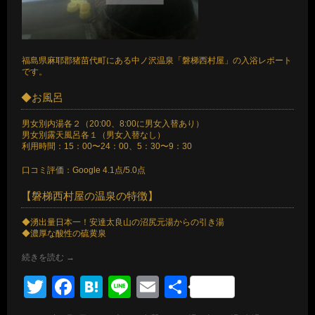
福島県麻耶郡猪苗代町にある中ノ沢温泉「磐梯西村屋」の入浴レポート
です。
◆お風呂
男女別内湯各２（20:00、8:00に男女入替あり）
男女別露天風呂各１（男女入替なし）
利用時間：15：00〜24：00、5：30〜9：30
口コミ評価：Google 4.1点/5.0点
【磐梯西村屋の温泉の特徴】
◆湧出量日本一！安達太良山の沼尻元湯からの引き湯
◆濃厚な酸性の硫黄泉
続きを読む
→
Twitter
Facebook
Hatena
Line
Email
共
有