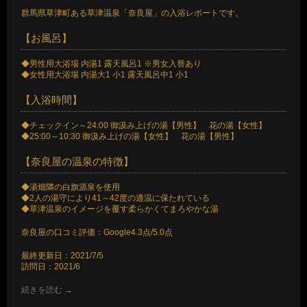
群馬県草津町ある草津温泉「奈良屋」の入浴レポートです。
【お風呂】
◆男性用大浴場 内湯1 露天風呂1 ※男女入替あり
◆女性用大浴場 内湯大1 小1 露天風呂中1 小1
【入浴時間】
◆チェックイン～24:00 御汲み上げの湯【男性】 花の湯【女性】
◆25:00～10:30 御汲み上げの湯【女性】 花の湯【男性】
【奈良屋の温泉の特徴】
◆湯畑隣の白旗源泉を使用
◆2人の湯守により41～42度の適温に保たれている
◆草津温泉のイメージを覆す柔らかくてまろやかな湯
奈良屋の口コミ評価：Google4.3点/5.0点
最終更新日：2021/7/5
訪問日：2021/6
続きを読む
→