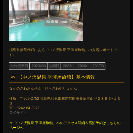
福島県猪苗代町にある「中ノ沢温泉 平澤屋旅館」の入浴レポートで
す。
最終更新日
2023/2/3
訪問日
2023/1・2020/1・2017/3
【中ノ沢温泉 平澤屋旅館】基本情報
なかのさわおんせん ひらさわやりょかん
住所：〒969-2752 福島県耶麻郡猪苗代町蚕養沼尻山甲２８５５−１３
３
TEL:0242-64-3821
公式サイト
⇒「中ノ沢温泉 平澤屋旅館」へのアクセス詳細＆宿泊予約はこちらの
ページへ