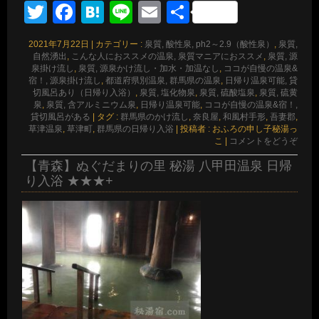
Twitter
Facebook
Hatena
Line
Email
共
有
2021年7月22日
|
カテゴリー :
泉質, 酸性泉, ph2～2.9（酸性泉）
,
泉質,
自然湧出
,
こんな人におススメの温泉, 泉質マニアにおススメ
,
泉質, 源
泉掛け流し
,
泉質, 源泉かけ流し・加水・加温なし
,
ココが自慢の温泉&
宿！, 源泉掛け流し
,
都道府県別温泉, 群馬県の温泉
,
日帰り温泉可能, 貸
切風呂あり（日帰り入浴）
,
泉質, 塩化物泉
,
泉質, 硫酸塩泉
,
泉質, 硫黄
泉
,
泉質, 含アルミニウム泉
,
日帰り温泉可能
,
ココが自慢の温泉&宿！,
貸切風呂がある
|
タグ :
群馬県のかけ流し
,
奈良屋
,
和風村手形
,
吾妻郡
,
草津温泉
,
草津町
,
群馬県の日帰り入浴
|
投稿者 : おふろの申し子秘湯っ
こ
|
コメントをどうぞ
【青森】ぬぐだまりの里 秘湯 八甲田温泉 日帰
り入浴 ★★★+