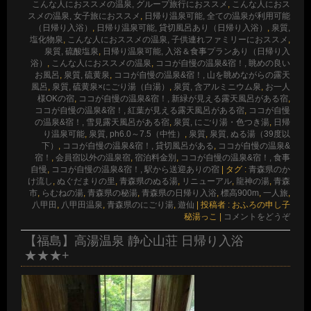
こんな人におススメの温泉, グループ旅行におススメ
,
こんな人におス
スメの温泉, 女子旅におススメ
,
日帰り温泉可能, 全ての温泉が利用可能
（日帰り入浴）
,
日帰り温泉可能, 貸切風呂あり（日帰り入浴）
,
泉質,
塩化物泉
,
こんな人におススメの温泉, 子供連れファミリーにおススメ
,
泉質, 硫酸塩泉
,
日帰り温泉可能, 入浴＆食事プランあり（日帰り入
浴）
,
こんな人におススメの温泉
,
ココが自慢の温泉&宿！, 眺めの良い
お風呂
,
泉質, 硫黄泉
,
ココが自慢の温泉&宿！, 山を眺めながらの露天
風呂
,
泉質, 硫黄泉×にごり湯（白湯）
,
泉質, 含アルミニウム泉
,
お一人
様OKの宿
,
ココが自慢の温泉&宿！, 新緑が見える露天風呂がある宿
,
ココが自慢の温泉&宿！, 紅葉が見える露天風呂がある宿
,
ココが自慢
の温泉&宿！, 雪見露天風呂がある宿
,
泉質, にごり湯・色つき湯
,
日帰
り温泉可能
,
泉質, ph6.0～7.5（中性）
,
泉質
,
泉質, ぬる湯（39度以
下）
,
ココが自慢の温泉&宿！, 貸切風呂がある
,
ココが自慢の温泉&
宿！
,
会員宿以外の温泉宿
,
宿泊料金別
,
ココが自慢の温泉&宿！, 食事
自慢
,
ココが自慢の温泉&宿！, 駅から送迎ありの宿
|
タグ :
青森県のか
け流し
,
ぬぐだまりの里
,
青森県のぬる湯
,
リニューアル
,
龍神の湯
,
青森
市
,
らむねの湯
,
青森県の秘湯
,
青森県の日帰り入浴
,
標高900m
,
一人旅
,
八甲田
,
八甲田温泉
,
青森県のにごり湯
,
遊仙
|
投稿者 : おふろの申し子
秘湯っこ
|
コメントをどうぞ
【福島】高湯温泉 静心山荘 日帰り入浴
★★★+