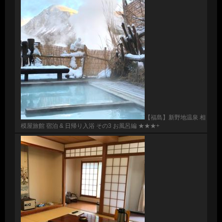
【福島】新野地温泉 相
模屋旅館 宿泊 & 日帰り入浴 その3 お風呂編 ★★★+