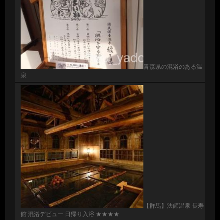
青森県の混浴のある温
泉
【群馬】法師温泉 長寿
館 混浴デビュー 日帰り入浴 ★★★★