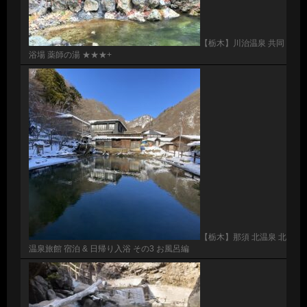
【栃木】川治温泉 共同
浴場 薬師の湯 ★★★+
【栃木】那須 北温泉 北
温泉旅館 宿泊 & 日帰り入浴 その3 お風呂編