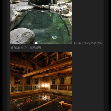
【山梨】裂石温泉 雲峰
荘 宿泊 その3 お風呂編