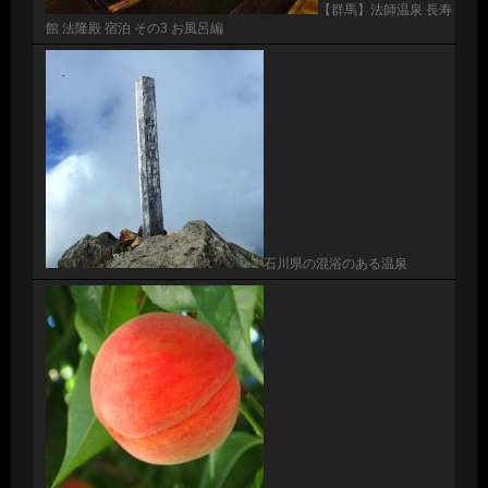
【群馬】法師温泉 長寿
館 法隆殿 宿泊 その3 お風呂編
石川県の混浴のある温泉