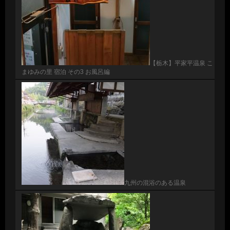
【栃木】平家平温泉 こ
まゆみの里 宿泊 その3 お風呂編
九州の混浴のある温泉