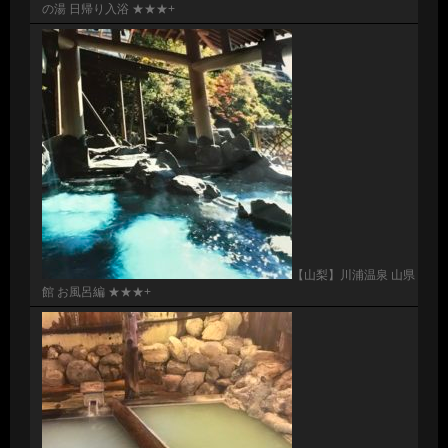
の湯 日帰り入浴 ★★★+
【山梨】川浦温泉 山県
館 お風呂編 ★★★+