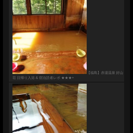
【福島】赤湯温泉 好山
荘 日帰り入浴 & 宿泊読者レポ ★★★+