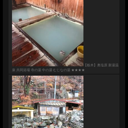
【栃木】奥塩原 新湯温
泉 共同浴場 寺の湯 中の湯 むじなの湯 ★★★★