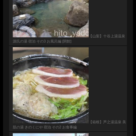
【山梨】十谷上湯温泉
源氏の湯 宿泊 その3 お風呂編 [閉館]
【箱根】芦之湯温泉 美
肌の湯 きのくにや 宿泊 その2 お食事編