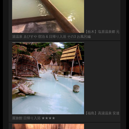
【栃木】塩原温泉郷 元
湯温泉 ゑびすや 宿泊 & 日帰り入浴 その3 お風呂編
【福島】高湯温泉 安達
屋旅館 日帰り入浴 ★★★★