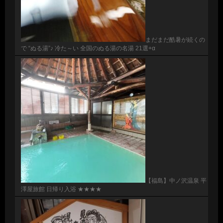
まだまだ酷暑が続くの
で “ぬる湯”♪ 冷た～い 全国のぬる湯の名湯 21選+α
【福島】中ノ沢温泉 平
澤屋旅館 日帰り入浴 ★★★★