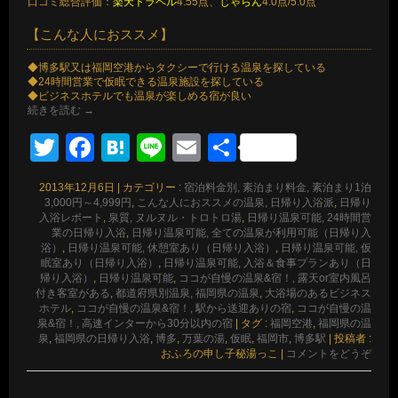
口コミ総合評価：
楽天トラベル
4.55点、
じゃらん
4.0点/5.0点
【こんな人におススメ】
◆博多駅又は福岡空港からタクシーで行ける温泉を探している
◆24時間営業で仮眠できる温泉施設を探している
◆ビジネスホテルでも温泉が楽しめる宿が良い
続きを読む
→
Twitter
Facebook
Hatena
Line
Email
共
有
2013年12月6日
|
カテゴリー :
宿泊料金別, 素泊まり料金, 素泊まり1泊
3,000円～4,999円
,
こんな人におススメの温泉, 日帰り入浴派
,
日帰り
入浴レポート
,
泉質, ヌルヌル・トロトロ湯
,
日帰り温泉可能, 24時間営
業の日帰り入浴
,
日帰り温泉可能, 全ての温泉が利用可能（日帰り入
浴）
,
日帰り温泉可能, 休憩室あり（日帰り入浴）
,
日帰り温泉可能, 仮
眠室あり（日帰り入浴）
,
日帰り温泉可能, 入浴＆食事プランあり（日
帰り入浴）
,
日帰り温泉可能
,
ココが自慢の温泉&宿！, 露天or室内風呂
付き客室がある
,
都道府県別温泉, 福岡県の温泉
,
大浴場のあるビジネス
ホテル
,
ココが自慢の温泉&宿！, 駅から送迎ありの宿
,
ココが自慢の温
泉&宿！, 高速インターから30分以内の宿
|
タグ :
福岡空港
,
福岡県の温
泉
,
福岡県の日帰り入浴
,
博多
,
万葉の湯
,
仮眠
,
福岡市
,
博多駅
|
投稿者 :
おふろの申し子秘湯っこ
|
コメントをどうぞ