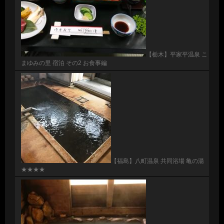
【栃木】平家平温泉 こ
まゆみの里 宿泊 その2 お食事編
【福島】八町温泉 共同浴場 亀の湯
★★★★