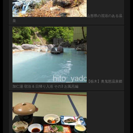
山形県の混浴のある温
泉
【栃木】奥鬼怒温泉郷
加仁湯 宿泊 & 日帰り入浴 その3 お風呂編