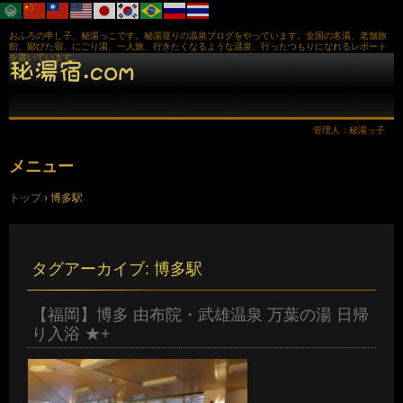
おふろの申し子、秘湯っこです。秘湯巡りの温泉ブログをやっています。全国の名湯、老舗旅
館、鄙びた宿、にごり湯、一人旅、行きたくなるような温泉、行ったつもりになれるレポート
を書いています。
管理人：秘湯っ子
メニュー
コ
トップ
›
博多駅
ン
テ
ン
ツ
へ
タグアーカイブ:
博多駅
ス
キ
ッ
【福岡】博多 由布院・武雄温泉 万葉の湯 日帰
プ
り入浴 ★+