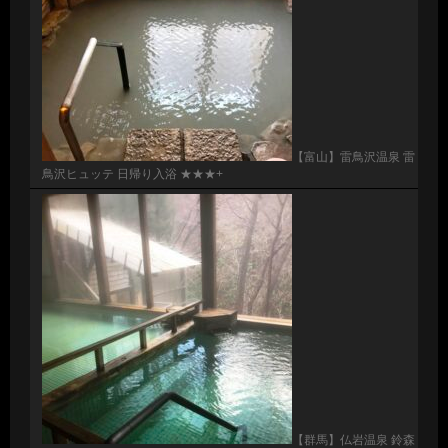
【富山】雷鳥沢温泉 雷
鳥沢ヒュッテ 日帰り入浴 ★★★+
【群馬】仏岩温泉 鈴森