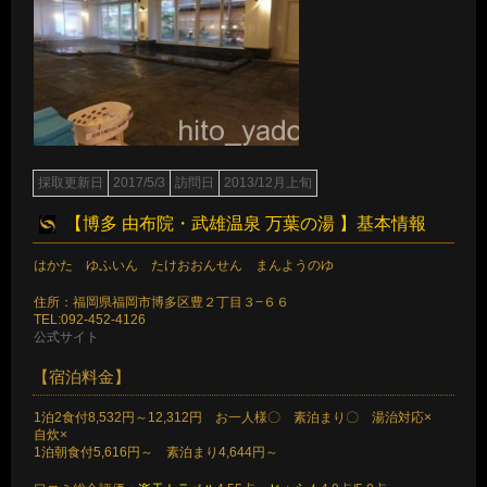
採取更新日
2017/5/3
訪問日
2013/12月上旬
【博多 由布院・武雄温泉 万葉の湯 】基本情報
はかた ゆふいん たけおおんせん まんようのゆ
住所：福岡県福岡市博多区豊２丁目３−６６
TEL:092-452-4126
公式サイト
【宿泊料金】
1泊2食付8,532円～12,312円 お一人様〇 素泊まり〇 湯治対応×
自炊×
1泊朝食付5,616円～ 素泊まり4,644円～