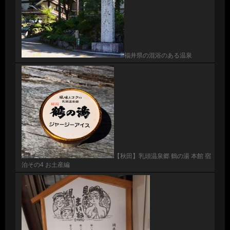
福井県の混浴のある温泉
【秋田】乳頭温泉郷 鶴の湯 本館 宿
泊その4 お土産編