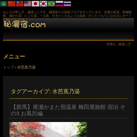
おふろの申し子、秘湯っこです。秘湯巡りの温泉ブログをやっています。全国の名湯、老舗旅
館、鄙びた宿、にごり湯、一人旅、行きたくなるような温泉、行ったつもりになれるレポート
を書いています。
管理人：秘湯っ子
メニュー
コ
トップ
›
水芭蕉乃湯
ン
テ
ン
ツ
へ
タグアーカイブ:
水芭蕉乃湯
ス
キ
ッ
【群馬】尾瀬かまた宿温泉 梅田屋旅館 宿泊 そ
プ
の3 お風呂編