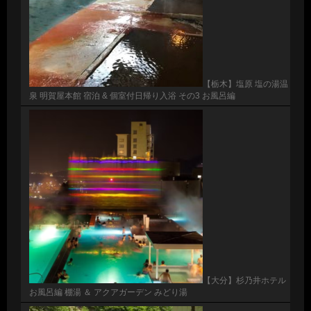
【栃木】塩原 塩の湯温
泉 明賀屋本館 宿泊 & 個室付日帰り入浴 その3 お風呂編
【大分】杉乃井ホテル
お風呂編 棚湯 ＆ アクアガーデン みどり湯