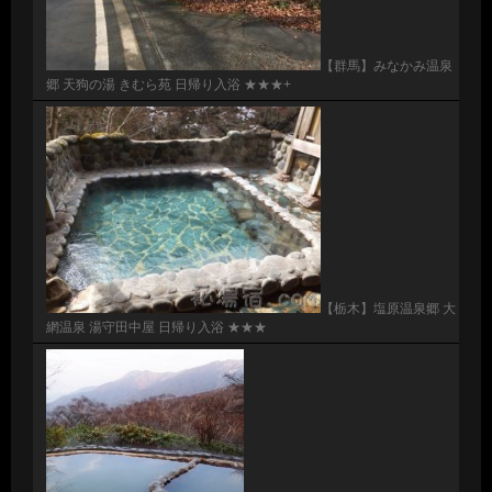
【群馬】みなかみ温泉
郷 天狗の湯 きむら苑 日帰り入浴 ★★★+
【栃木】塩原温泉郷 大
網温泉 湯守田中屋 日帰り入浴 ★★★