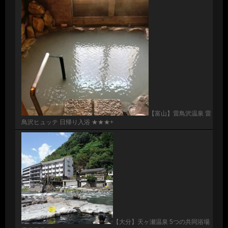
【富山】雷鳥沢温泉 雷
鳥沢ヒュッテ 日帰り入浴 ★★★+
【大分】天ヶ瀬温泉 5つの共同浴場