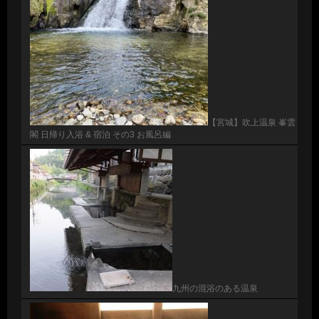
【宮城】吹上温泉 峯雲
閣 日帰り入浴 & 宿泊 その3 お風呂編
九州の混浴のある温泉