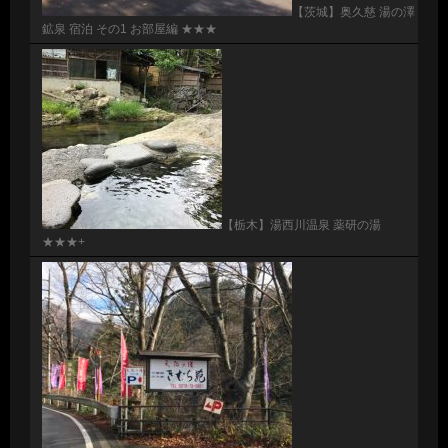
【茨城】奥久慈 湯の澤
鉱泉 宿泊 その1 お部屋編 ★★★
【栃木】湯西川温泉 薬研の湯
★★★+