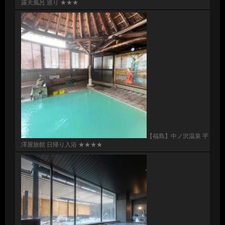
露天風呂 巡り ★★★
【福島】中ノ沢温泉 平
澤屋旅館 日帰り入浴 ★★★★