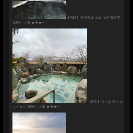
【福島】会津西山温泉 滝の湯旅館
日帰り入浴 ★★★+
【新潟】五十沢温泉 ゆ
もとかん 日帰り入浴 ★★★+