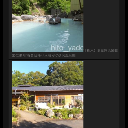
【栃木】奥鬼怒温泉郷
加仁湯 宿泊 & 日帰り入浴 その3 お風呂編