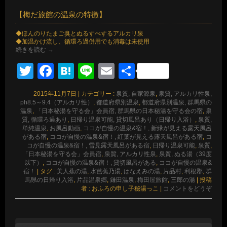
【梅だ旅館の温泉の特徴】
◆ほんのりたまご臭とぬるすべするアルカリ泉
◆加温かけ流し、循環ろ過併用でも消毒は未使用
続きを読む
→
Twitter
Facebook
Hatena
Line
Email
共
有
2015年11月7日
|
カテゴリー :
泉質, 自家源泉
,
泉質, アルカリ性泉,
ph8.5～9.4（アルカリ性）
,
都道府県別温泉
,
都道府県別温泉, 群馬県の
温泉
,
「日本秘湯を守る会」会員宿, 群馬県の日本秘湯を守る会の宿
,
泉
質, 循環ろ過あり
,
日帰り温泉可能, 貸切風呂あり（日帰り入浴）
,
泉質,
単純温泉
,
お風呂動画
,
ココが自慢の温泉&宿！, 新緑が見える露天風呂
がある宿
,
ココが自慢の温泉&宿！, 紅葉が見える露天風呂がある宿
,
コ
コが自慢の温泉&宿！, 雪見露天風呂がある宿
,
日帰り温泉可能
,
泉質
,
「日本秘湯を守る会」会員宿
,
泉質, アルカリ性泉
,
泉質, ぬる湯（39度
以下）
,
ココが自慢の温泉&宿！, 貸切風呂がある
,
ココが自慢の温泉&
宿！
|
タグ :
美人蕉の湯
,
水芭蕉乃湯
,
はなえみの湯
,
片品村
,
利根郡
,
群
馬県の日帰り入浴
,
片品温泉郷
,
鎌田温泉
,
梅田屋旅館
,
三郎の湯
|
投稿
者 : おふろの申し子秘湯っこ
|
コメントをどうぞ