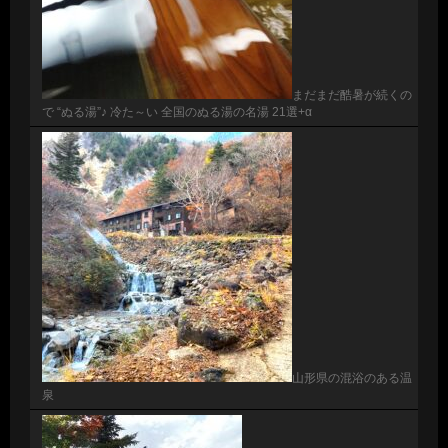
まだまだ酷暑が続くの
で “ぬる湯”♪ 冷た～い 全国のぬる湯の名湯 21選+α
山形県の混浴のある温
泉