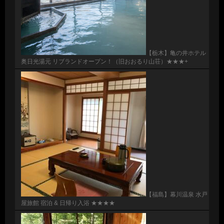
【栃木】亀の井ホテル
奥日光湯元 リブランドオープン！（旧おおるり山荘）★★★+
【福島】幕川温泉 水戸
屋旅館 宿泊 & 日帰り入浴 ★★★★