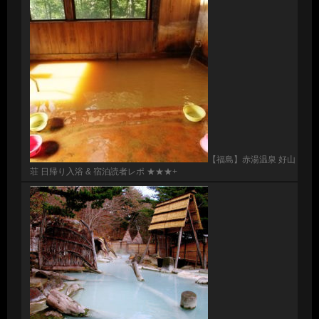
【福島】赤湯温泉 好山
荘 日帰り入浴 & 宿泊読者レポ ★★★+