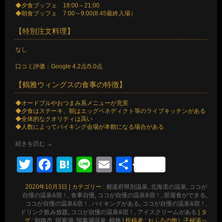
◆夕食ブッフェ 18:00～21:00
◆朝食ブッフェ 7:00～9:00(8:45最終入場）
【特別注文料理】
なし
口コミ評価：Google 4.2点/5.0点
【鶴雅ウィングスの食事の特徴】
◆オードブルやおつまみ系メニューが充実
◆夕食はステーキ、朝はエッグベネディクト等のライブキッチンがある
◆全体的なクオリティは高い
◆人数によってバイキング会場が本館になる場合がある
続きを読む
→
Twitter
Facebook
Hatena
Line
Email
共
有
2020年10月3日
|
カテゴリー :
都道府県別温泉, 北海道の温泉
,
ココが
自慢の温泉&宿！, 食事自慢
,
ココが自慢の温泉&宿！, 部屋食ができる
,
ココが自慢の温泉&宿！, バイキングがある
,
ココが自慢の温泉&宿！,
ドリンク飲み放題
,
ココが自慢の温泉&宿！, アイスクリームがある
|
タ
グ :
釧路市
,
阿寒湖
,
阿寒湖温泉
,
鶴雅
|
投稿者 : おふろの申し子秘湯っ