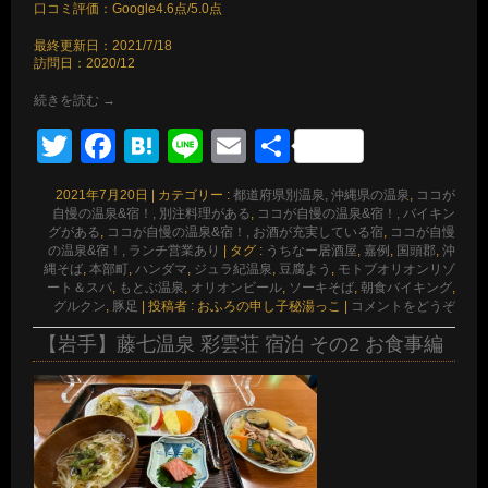
口コミ評価：Google4.6点/5.0点
最終更新日：2021/7/18
訪問日：2020/12
続きを読む
→
Twitter
Facebook
Hatena
Line
Email
共
有
2021年7月20日
|
カテゴリー :
都道府県別温泉, 沖縄県の温泉
,
ココが
自慢の温泉&宿！, 別注料理がある
,
ココが自慢の温泉&宿！, バイキン
グがある
,
ココが自慢の温泉&宿！, お酒が充実している宿
,
ココが自慢
の温泉&宿！, ランチ営業あり
|
タグ :
うちなー居酒屋
,
嘉例
,
国頭郡
,
沖
縄そば
,
本部町
,
ハンダマ
,
ジュラ紀温泉
,
豆腐よう
,
モトブオリオンリゾ
ート＆スパ
,
もとぶ温泉
,
オリオンビール
,
ソーキそば
,
朝食バイキング
,
グルクン
,
豚足
|
投稿者 : おふろの申し子秘湯っこ
|
コメントをどうぞ
【岩手】藤七温泉 彩雲荘 宿泊 その2 お食事編