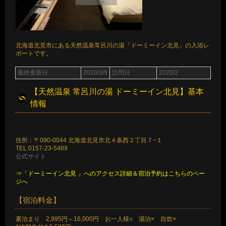
北海道北見市にある天然温泉常呂川の湯「ドーミーイン北見」の入浴レ
ポートです。
最終更新日
2020/3/9
訪問日
2020/2
【天然温泉 常呂川の湯 ドーミーイン北見】基本
情報
住所：〒090-0044 北海道北見市北４条西２丁目７−１
TEL:0157-23-5489
公式サイト
⇒「ドーミーイン北見 」へのアクセス詳細＆宿泊予約はこちらのペー
ジへ
【宿泊料金】
素泊まり 2,995円～16,000円 お一人様○ 湯治× 自炊×