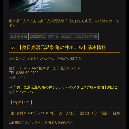
栃木県日光市にある奥日光湯元温泉「旧おおるり山荘」の入浴レポート
です。
最終更新日
2022/8/17
訪問日
2022/7・2017/3月中旬
【奥日光湯元温泉 亀の井ホテル】基本情報
おくにっこうゆもとおんせん かめのいほてる
住所：〒321-1662 栃木県日光市湯元２５１９
TEL:0288-62-2700
公式サイト
⇒「 奥日光湯元温泉 亀の井ホテル」へのアクセス詳細＆宿泊予約はこ
ちらのページへ
【宿泊料金】
1泊2食付10,845円～56,019円 お一人様〇 素泊まり〇 湯治× 自炊
×
1泊朝食付8,645円～、素泊まり6,995円～