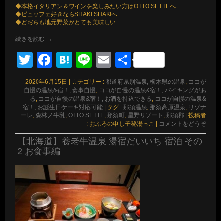
◆本格イタリアン＆ワインを楽しみたい方はOTTO SETTEへ
◆ビュッフェ好きならSHAKI SHAKIへ
◆どぢらも地元野菜がとても美味しい
続きを読む
→
Twitter
Facebook
Hatena
Line
Email
共
有
2020年6月15日
|
カテゴリー :
都道府県別温泉, 栃木県の温泉
,
ココが
自慢の温泉&宿！, 食事自慢
,
ココが自慢の温泉&宿！, バイキングがあ
る
,
ココが自慢の温泉&宿！, お酒を持込できる
,
ココが自慢の温泉&
宿！, お誕生日ケーキ対応可能
|
タグ :
那須温泉
,
那須高原温泉
,
リゾナ
ーレ
,
森林ノ牛乳
,
OTTO SETTE
,
那須町
,
星野リゾート
,
那須郡
|
投稿者
: おふろの申し子秘湯っこ
|
コメントをどうぞ
【北海道】養老牛温泉 湯宿だいいち 宿泊 その
2 お食事編