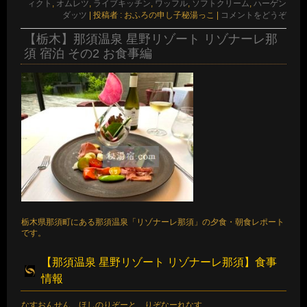
ィクト
,
オムレツ
,
ライブキッチン
,
ワッフル
,
ソフトクリーム
,
ハーゲン
ダッツ
|
投稿者 : おふろの申し子秘湯っこ
|
コメントをどうぞ
【栃木】那須温泉 星野リゾート リゾナーレ那
須 宿泊 その2 お食事編
栃木県那須町にある那須温泉「リゾナーレ那須」の夕食・朝食レポート
です。
【那須温泉 星野リゾート リゾナーレ那須】食事
情報
なすおんせん ほしのりぞーと りぞなーれなす