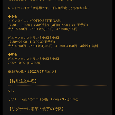
レストランは宿泊者専用です。1日7組限定（うち個室1室）
◆夕食
メインダイニング OTTO SETTE NASU
17:30～、19:30まで30分刻み（3日前15:00までに要予約）
大人15,730円、7〜11歳 9,100円、4〜6歳6,500円
ビュッフェレストラン SHAKI SHAKI
17:30〜21:00（L.O.20:30/要予約）
大人 6,200円、7〜11歳 4,340円、4～6歳 3,100円、3歳以下 無料
◆朝食
ビュッフェレストラン SHAKI SHAKI
7:00〜10:00（L.O.9:30）
※上記の価格は2022年7月現在です
【特別注文料理】
なし
リゾナーレ那須の口コミ評価：Google 3.9点/5.0点
【リゾナーレ那須の食事の特徴】