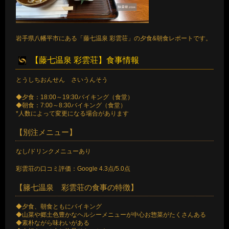
岩手県八幡平市にある「藤七温泉 彩雲荘」の夕食&朝食レポートです。
【藤七温泉 彩雲荘】食事情報
とうしちおんせん さいうんそう
◆夕食：18:00～19:30バイキング（食堂）
◆朝食：7:00～8:30バイキング（食堂）
*人数によって変更になる場合があります
【別注メニュー】
なし/ドリンクメニューあり
彩雲荘の口コミ評価：Google 4.3点/5.0点
【籐七温泉 彩雲荘の食事の特徴】
◆夕食、朝食ともにバイキング
◆山菜や郷土色豊かなヘルシーメニューが中心お惣菜がたくさんある
◆素朴ながら味わいがある