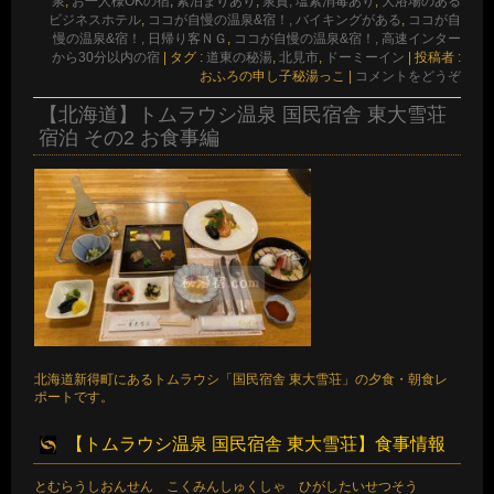
泉
,
お一人様OKの宿
,
素泊まりあり
,
泉質, 塩素消毒あり
,
大浴場のある
ビジネスホテル
,
ココが自慢の温泉&宿！, バイキングがある
,
ココが自
慢の温泉&宿！, 日帰り客ＮＧ
,
ココが自慢の温泉&宿！, 高速インター
から30分以内の宿
|
タグ :
道東の秘湯
,
北見市
,
ドーミーイン
|
投稿者 :
おふろの申し子秘湯っこ
|
コメントをどうぞ
【北海道】トムラウシ温泉 国民宿舎 東大雪荘
宿泊 その2 お食事編
北海道新得町にあるトムラウシ「国民宿舎 東大雪荘」の夕食・朝食レ
ポートです。
【トムラウシ温泉 国民宿舎 東大雪荘】食事情報
とむらうしおんせん こくみんしゅくしゃ ひがしたいせつそう