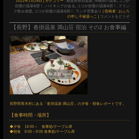
2022年1月29日
|
カテゴリー :
都道府県別温泉, 沖縄県の温泉
,
ココが
自慢の温泉&宿！, バイキングがある
,
ココが自慢の温泉&宿！, ドリン
ク飲み放題
,
ココが自慢の温泉&宿！, ランチ営業あり
|
投稿者 : おふろ
の申し子秘湯っこ
|
コメントをどうぞ
【長野】沓掛温泉 満山荘 宿泊 その2 お食事編
長野県青木村にある「沓掛温泉 満山荘」の夕食・朝食レポートです。
【食事時間・場所】
◆夕食 18:00～ 食事処/テーブル席
◆朝食 8:00～9:00 食事処/テーブル席