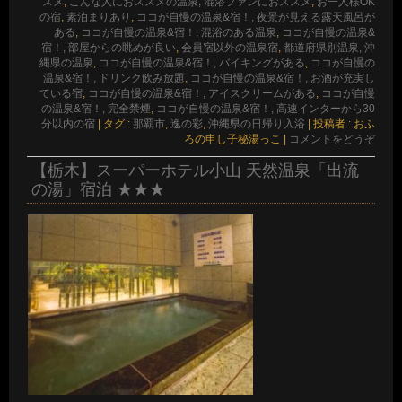
スメ
,
こんな人におススメの温泉, 混浴ファンにおススメ
,
お一人様OK
の宿
,
素泊まりあり
,
ココが自慢の温泉&宿！, 夜景が見える露天風呂が
ある
,
ココが自慢の温泉&宿！, 混浴のある温泉
,
ココが自慢の温泉&
宿！, 部屋からの眺めが良い
,
会員宿以外の温泉宿
,
都道府県別温泉, 沖
縄県の温泉
,
ココが自慢の温泉&宿！, バイキングがある
,
ココが自慢の
温泉&宿！, ドリンク飲み放題
,
ココが自慢の温泉&宿！, お酒が充実し
ている宿
,
ココが自慢の温泉&宿！, アイスクリームがある
,
ココが自慢
の温泉&宿！, 完全禁煙
,
ココが自慢の温泉&宿！, 高速インターから30
分以内の宿
|
タグ :
那覇市
,
逸の彩
,
沖縄県の日帰り入浴
|
投稿者 : おふ
ろの申し子秘湯っこ
|
コメントをどうぞ
【栃木】スーパーホテル小山 天然温泉「出流
の湯」宿泊 ★★★