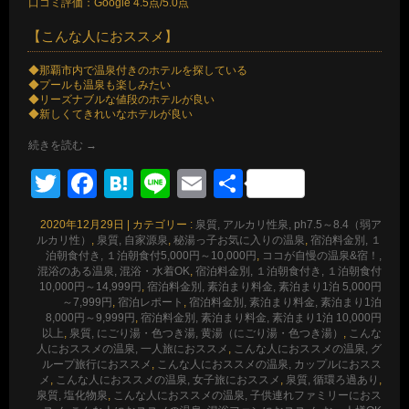
口コミ評価：Google 4.5点/5.0点
【こんな人におススメ】
◆那覇市内で温泉付きのホテルを探している
◆プールも温泉も楽しみたい
◆リーズナブルな値段のホテルが良い
◆新しくてきれいなホテルが良い
続きを読む
→
Twitter
Facebook
Hatena
Line
Email
共
有
2020年12月29日
|
カテゴリー :
泉質, アルカリ性泉, ph7.5～8.4（弱ア
ルカリ性）
,
泉質, 自家源泉
,
秘湯っ子お気に入りの温泉
,
宿泊料金別, １
泊朝食付き, １泊朝食付5,000円～10,000円
,
ココが自慢の温泉&宿！,
混浴のある温泉, 混浴・水着OK
,
宿泊料金別, １泊朝食付き, １泊朝食付
10,000円～14,999円
,
宿泊料金別, 素泊まり料金, 素泊まり1泊 5,000円
～7,999円
,
宿泊レポート
,
宿泊料金別, 素泊まり料金, 素泊まり1泊
8,000円～9,999円
,
宿泊料金別, 素泊まり料金, 素泊まり1泊 10,000円
以上
,
泉質, にごり湯・色つき湯, 黄湯（にごり湯・色つき湯）
,
こんな
人におススメの温泉, 一人旅におススメ
,
こんな人におススメの温泉, グ
ループ旅行におススメ
,
こんな人におススメの温泉, カップルにおスス
メ
,
こんな人におススメの温泉, 女子旅におススメ
,
泉質, 循環ろ過あり
,
泉質, 塩化物泉
,
こんな人におススメの温泉, 子供連れファミリーにおス