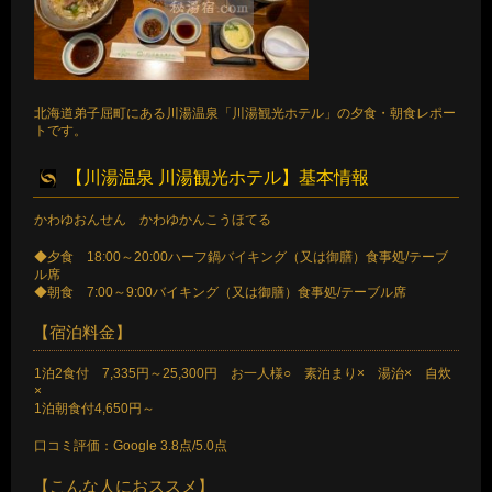
北海道弟子屈町にある川湯温泉「川湯観光ホテル」の夕食・朝食レポー
トです。
【川湯温泉 川湯観光ホテル】基本情報
かわゆおんせん かわゆかんこうほてる
◆夕食 18:00～20:00ハーフ鍋バイキング（又は御膳）食事処/テーブ
ル席
◆朝食 7:00～9:00バイキング（又は御膳）食事処/テーブル席
【宿泊料金】
1泊2食付 7,335円～25,300円 お一人様○ 素泊まり× 湯治× 自炊
×
1泊朝食付4,650円～
口コミ評価：Google 3.8点/5.0点
【こんな人におススメ】