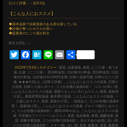
口コミ評価：－点/5.0点
【こんな人におススメ】
◆湯本温泉で自家源泉のある宿を探している
◆設備が整ったホテルが良い
◆硫黄泉のにごり湯が好き
続きを読む
→
Twitter
Facebook
Hatena
Line
Email
共
有
2022年7月3日
|
カテゴリー :
泉質, 自家源泉
,
泉質, にごり湯・色つき
湯, 白湯（にごり湯）
,
宿泊料金別, 1泊2食付の料金
,
宿泊料金別, 1泊2
食付の料金, 1泊2食付10,000円未満
,
日帰り温泉可能, 日帰り口コミ評
価, ★★★4.0以上（日帰り評価）
,
こんな人におススメの温泉, 日帰り
入浴派
,
日帰り入浴レポート
,
ココが自慢の温泉&宿！, コスパの良い宿
,
こんな人におススメの温泉, 湯巡りをしたい方におススメ
,
泉質, 源泉掛
け流し
,
都道府県別温泉, 栃木県の温泉
,
こんな人におススメの温泉, 一
人旅におススメ
,
泉質, 源泉かけ流し・加温あり
,
ココが自慢の温泉&
宿！, 源泉掛け流し
,
こんな人におススメの温泉, グループ旅行におスス
メ
,
ココが自慢の温泉&宿！, 標高1000ｍ以上
,
こんな人におススメの温
泉, 子供連れファミリーにおススメ
,
泉質, 塩化物泉
,
泉質, 硫酸塩泉
,
泉
質, 炭酸水素塩泉
,
ココが自慢の温泉&宿！, 花火大会の会場に近い宿
,
ココが自慢の温泉&宿！, スキー場に近い宿
,
泉質, 硫黄泉
,
泉質, 硫黄泉