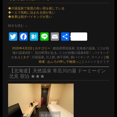
◆川湯温泉で泉質の良い宿を探している
◆一人で気軽に泊まれる宿が良い
◆食事は朝夕バイキングが良い
続きを読む
→
Twitter
Facebook
Hatena
Line
Email
共
有
2020年4月2日
|
カテゴリー :
都道府県別温泉, 北海道の温泉
,
ココが自
慢の温泉&宿！, 別注料理がある
,
ココが自慢の温泉&宿！, バイキング
がある
|
タグ :
川湯温泉
,
川上郡
,
弟子屈町
,
鍋バイキング
,
ラーメン
|
投
稿者 : おふろの申し子秘湯っこ
|
コメントをどうぞ
【北海道】天然温泉 常呂川の湯 ドーミーイン
北見 宿泊 ★★★