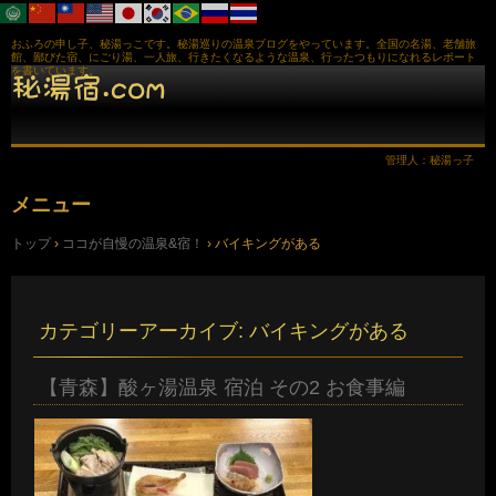
おふろの申し子、秘湯っこです。秘湯巡りの温泉ブログをやっています。全国の名湯、老舗旅
館、鄙びた宿、にごり湯、一人旅、行きたくなるような温泉、行ったつもりになれるレポート
を書いています。
管理人：秘湯っ子
メニュー
コ
トップ
›
ココが自慢の温泉&宿！
›
バイキングがある
ン
テ
ン
ツ
へ
カテゴリーアーカイブ:
バイキングがある
ス
キ
ッ
【青森】酸ヶ湯温泉 宿泊 その2 お食事編
プ