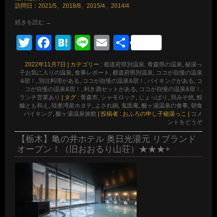
訪問日：2021/5、2018/8、2015/4、2014/4
続きを読む
→
Twitter
Facebook
Hatena
Line
Email
共
有
2022年11月7日
|
カテゴリー :
都道府県別温泉, 青森県の温泉
,
秘湯っ
子お気に入りの温泉
,
食事レポート
,
都道府県別温泉
,
ココが自慢の温泉
&宿！, 別注料理がある
,
ココが自慢の温泉&宿！, バイキングがある
,
コ
コが自慢の温泉&宿！, 利き酒セットがある
,
ココが自慢の温泉&宿！,
ランチ営業あり
|
タグ :
青森市
,
シャモロック
,
じょっぱり
,
貝みそ焼
,
鮟
鱇とも和え
,
陸奥湾産ホタテ
,
よされ鍋
,
鬼面庵
,
酸ヶ湯温泉の食事
,
朝食
バイキング
,
酸ヶ湯温泉旅館
|
投稿者 : おふろの申し子秘湯っこ
|
コメ
ントをどうぞ
【栃木】亀の井ホテル 奥日光湯元 リブランド
オープン！（旧おおるり山荘）★★★+