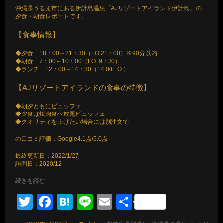
沖縄県うるま市にある伊計島温泉「AJリゾートアイランド伊計島」の
夕食・朝食レポートです。
【食事情報】
◆夕食 18：00～21：30（LO 21：00）※90分以内
◆朝食 7：00～10：00（LO 9：30）
◆ランチ 12：00～14：30（14:00L.O.）
【AJリゾートアイランドの食事の特徴】
◆朝夕ともにビュッフェ
◆夕食は焼肉食べ放題ビュッフェ
◆クオリティを上げたい場合には別注文で
の口コミ評価：Google4.1点/5.0点
最終更新日：2022/1/27
訪問日：2020/12
続きを読む
→
Twitter
Facebook
Hatena
Line
Email
共
有