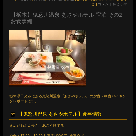
こ
|
コメントをどうぞ
【栃木】鬼怒川温泉 あさやホテル 宿泊 その2
お食事編
栃木県日光市にある鬼怒川温泉「あさやホテル」の夕食・朝食バイキン
グレポートです。
【鬼怒川温泉 あさやホテル】食事情報
きぬがわおんせん あさやほてる
夕食：17:30～19:30入店 21:00終了 食事会場