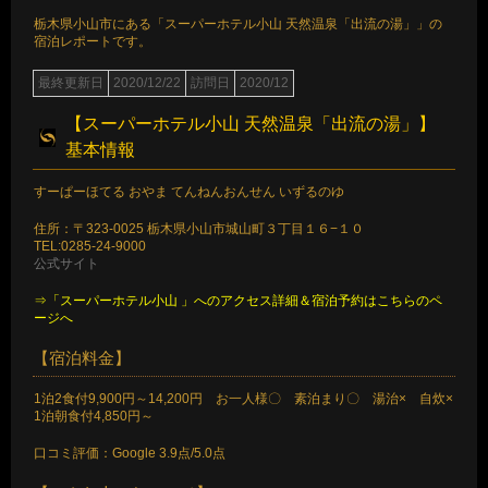
栃木県小山市にある「スーパーホテル小山 天然温泉「出流の湯」」の
宿泊レポートです。
最終更新日
2020/12/22
訪問日
2020/12
【スーパーホテル小山 天然温泉「出流の湯」】
基本情報
すーぱーほてる おやま てんねんおんせん いずるのゆ
住所：〒323-0025 栃木県小山市城山町３丁目１６−１０
TEL:0285-24-9000
公式サイト
⇒「スーパーホテル小山 」へのアクセス詳細＆宿泊予約はこちらのペ
ージへ
【宿泊料金】
1泊2食付9,900円～14,200円 お一人様〇 素泊まり〇 湯治× 自炊×
1泊朝食付4,850円～
口コミ評価：Google 3.9点/5.0点