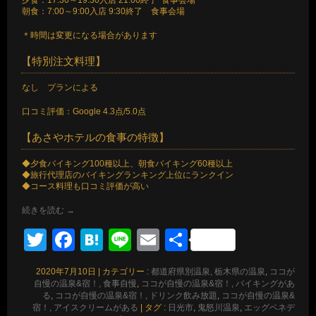
朝食：7:00～9:00入店 9:30終了 食事会場
＊時間は変更になる場合があります
【特別注文料理】
なし プランによる
口コミ評価：Google 4.3点/5.0点
【あさやホテルの食事の特徴】
◆夕食バイキング100種以上、朝食バイキング60種以上
◆旅行代理店のバイキングランキング上位にランクイン
◆コース料理も口コミ評価が高い
続きを読む
→
Twitter
Facebook
Hatena
Line
Email
共
有
2020年7月10日
|
カテゴリー :
都道府県別温泉, 栃木県の温泉
,
ココが
自慢の温泉&宿！, 食事自慢
,
ココが自慢の温泉&宿！, バイキングがあ
る
,
ココが自慢の温泉&宿！, ドリンク飲み放題
,
ココが自慢の温泉&
宿！, アイスクリームがある
|
タグ :
日光市
,
鬼怒川温泉
,
エッグベネデ