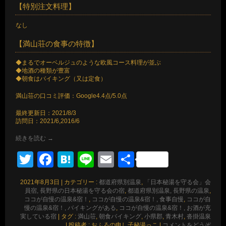
【特別注文料理】
なし
【満山荘の食事の特徴】
◆まるでオーベルジュのような欧風コース料理が並ぶ
◆地酒の種類が豊富
◆朝食はバイキング（又は定食）
満山荘の口コミ評価：Google4.4点/5.0点
最終更新日：2021/8/3
訪問日：2021/6,2016/6
続きを読む
→
Twitter
Facebook
Hatena
Line
Email
共
有
2021年8月3日
|
カテゴリー :
都道府県別温泉
,
「日本秘湯を守る会」会
員宿, 長野県の日本秘湯を守る会の宿
,
都道府県別温泉, 長野県の温泉
,
ココが自慢の温泉&宿！
,
ココが自慢の温泉&宿！, 食事自慢
,
ココが自
慢の温泉&宿！, バイキングがある
,
ココが自慢の温泉&宿！, お酒が充
実している宿
|
タグ :
満山荘
,
朝食バイキング
,
小県郡
,
青木村
,
沓掛温泉
|
投稿者 : おふろの申し子秘湯っこ
|
コメントをどうぞ