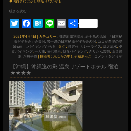
◆肉好きには少し物足りないかも
続きを読む
→
Twitter
Facebook
Hatena
Line
Email
共
有
2021年4月4日
|
カテゴリー :
都道府県別温泉, 岩手県の温泉
,
「日本秘
湯を守る会」会員宿, 岩手県の日本秘湯を守る会の宿
,
ココが自慢の温
泉&宿！, バイキングがある
|
タグ :
彩雲荘
,
カレーライス
,
源太清水
,
夕
食バイキング
,
一人旅
,
藤七温泉
,
朝食バイキング
,
きりたんぽ鍋
,
山菜蕎
麦
,
八幡平市
|
投稿者 : おふろの申し子秘湯っこ
|
コメントをどうぞ
【沖縄】沖縄逸の彩 温泉リゾートホテル 宿泊
★★★★