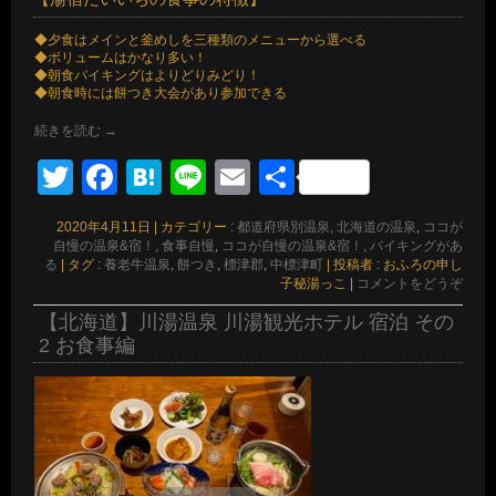
◆夕食はメインと釜めしを三種類のメニューから選べる
◆ボリュームはかなり多い！
◆朝食バイキングはよりどりみどり！
◆朝食時には餅つき大会があり参加できる
続きを読む
→
Twitter
Facebook
Hatena
Line
Email
共
有
2020年4月11日
|
カテゴリー :
都道府県別温泉, 北海道の温泉
,
ココが
自慢の温泉&宿！, 食事自慢
,
ココが自慢の温泉&宿！, バイキングがあ
る
|
タグ :
養老牛温泉
,
餅つき
,
標津郡
,
中標津町
|
投稿者 : おふろの申し
子秘湯っこ
|
コメントをどうぞ
【北海道】川湯温泉 川湯観光ホテル 宿泊 その
2 お食事編