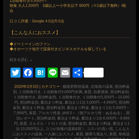
1泊朝食付き5,500円～
朝食 大人1,500円 3歳以上〜小学生以下 800円（※2歳以下無料）/税
込
口コミ評価：Google 4.0点/5.0点
【こんな人におススメ】
◆ドーミーインのファン
◆オホーツク地方で温泉付きビジネスホテルを探している
続きを読む
→
Twitter
Facebook
Hatena
Line
Email
共
有
2020年3月3日
|
カテゴリー :
都道府県別温泉, 北海道の温泉
,
宿泊料金
別, １泊朝食付き, １泊朝食付5,000円未満
,
泉質, 自家源泉
,
宿泊料金別,
１泊朝食付き
,
宿泊料金別, １泊朝食付き, １泊朝食付5,000円～10,000
円
,
宿泊料金別, 素泊まり料金, 素泊まり1泊 3,000円～4,999円
,
宿泊料
金別, 素泊まり料金
,
宿泊料金別, 素泊まり料金, 素泊まり1泊 5,000円～
7,999円
,
泉質, アルカリ性泉, ph9.5～（強アルカリ性・ぬるぬる）
,
宿
泊レポート
,
宿泊料金別, 素泊まり料金, 素泊まり1泊 8,000円～9,999
円
,
泉質, ヌルヌル・トロトロ湯
,
宿泊料金別, 素泊まり料金, 素泊まり1
泊 10,000円以上
,
ココが自慢の温泉&宿！, コスパの良い宿
,
こんな人
におススメの温泉, 一人旅におススメ
,
泉質, 循環ろ過あり
,
泉質, 単純温