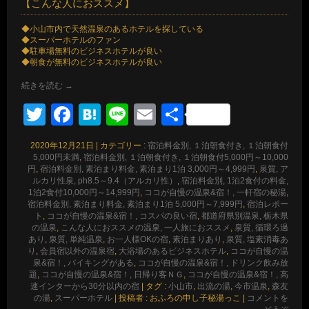
【こんな人におススメ】
◆小山市内で天然温泉のあるホテルを探している
◆スーパーホテルのファン
◆駐車場無料のビジネスホテルが良い
◆朝食が無料のビジネスホテルが良い
続きを読む
→
Twitter
Facebook
Hatena
Line
Email
共
有
2020年12月21日
|
カテゴリー :
宿泊料金別, １泊朝食付き, １泊朝食付
5,000円未満
,
宿泊料金別, １泊朝食付き, １泊朝食付5,000円～10,000
円
,
宿泊料金別, 素泊まり料金, 素泊まり1泊 3,000円～4,999円
,
泉質, ア
ルカリ性泉, ph8.5～9.4（アルカリ性）
,
宿泊料金別, 1泊2食付の料金,
1泊2食付10,000円～14,999円
,
ココが自慢の温泉&宿！, 一軒宿の秘湯
,
宿泊料金別, 素泊まり料金, 素泊まり1泊 5,000円～7,999円
,
宿泊レポー
ト
,
ココが自慢の温泉&宿！, コスパの良い宿
,
都道府県別温泉, 栃木県
の温泉
,
こんな人におススメの温泉, 一人旅におススメ
,
泉質, 循環ろ過
あり
,
泉質, 単純温泉
,
お一人様OKの宿
,
素泊まりあり
,
泉質, 塩素消毒あ
り
,
会員宿以外の温泉宿
,
大浴場のあるビジネスホテル
,
ココが自慢の温
泉&宿！, バイキングがある
,
ココが自慢の温泉&宿！, ドリンク飲み放
題
,
ココが自慢の温泉&宿！, 日帰り客ＮＧ
,
ココが自慢の温泉&宿！, 高
速インターから30分以内の宿
|
タグ :
小山市
,
出流の湯
,
今市温泉
,
森友
の湯
,
スーパーホテル
|
投稿者 : おふろの申し子秘湯っこ
|
コメントを