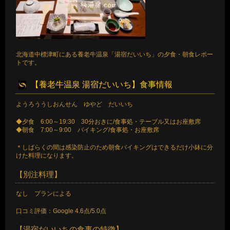
北海道中標津町にある養老牛温泉「湯宿だいいち」の夕食・朝食レポー
トです。
【養老牛温泉 湯宿だいいち】食事情報
ようろううしおんせん ゆやど だいいち
◆夕食 6:00～19:30 30分おきに/食事処・テーブル又はお座敷席
◆朝食 7:00～9:00 バイキング/食事処・お座敷席
＊しばらくの間は感染防止のため朝食バイキングはできるだけ小鉢に分
けた料理になります。
【別注料理】
なし プランによる
口コミ評価：Google 4.6点/5.0点
【湯宿だいいちの食事の特徴】