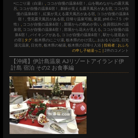
×にごり湯（白湯）
,
ココが自慢の温泉&宿！, 山を眺めながらの露天風
呂
,
ココが自慢の温泉&宿！, 新緑が見える露天風呂がある宿
,
ココが自
慢の温泉&宿！, 紅葉が見える露天風呂がある宿
,
ココが自慢の温泉&
宿！, 雪見露天風呂がある宿
,
日帰り温泉可能
,
泉質, ph6.0～7.5（中
性）
,
ココが自慢の温泉&宿！, 部屋からの眺めが良い
,
会員宿以外の温
泉宿
,
ココが自慢の温泉&宿！, 部屋から花火が見える
,
ココが自慢の温
泉&宿！, バイキングがある
,
ココが自慢の温泉&宿！, 駅から送迎あり
の宿
|
タグ :
栃木県のにごり湯
,
栃木県のかけ流し
,
おおるり山荘
,
日光
湯元温泉
,
日光市
,
栃木県の秘湯
,
栃木県の日帰り入浴
|
投稿者 : おふろ
の申し子秘湯っこ
|
2件のコメント
【沖縄】伊計島温泉 AJリゾートアイランド伊
計島 宿泊 その2 お食事編