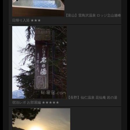
【富山】雷鳥沢温泉 ロッジ立山連峰
日帰り入浴 ★★★
【長野】仙仁温泉 花仙庵 岩の湯
宿泊レポ お部屋編 ★★★★★