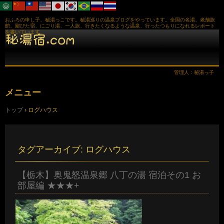
おふろの申し子、秘湯っこです。秘湯巡りの温泉ブログをやっています。全国の名湯、老舗旅
館、鄙びた宿、にごり湯、一人旅、行きたくなるような温泉、行ったつもりになれるレポート
を書いています。
管理人：秘湯っ子
メニュー
コ
トップ
›
ログハウス
ン
テ
ン
ツ
へ
タグアーカイブ:
ログハウス
ス
キ
ッ
【栃木】奥鬼怒温泉郷 八丁の湯 宿泊その1 お
プ
部屋編 ★★★+