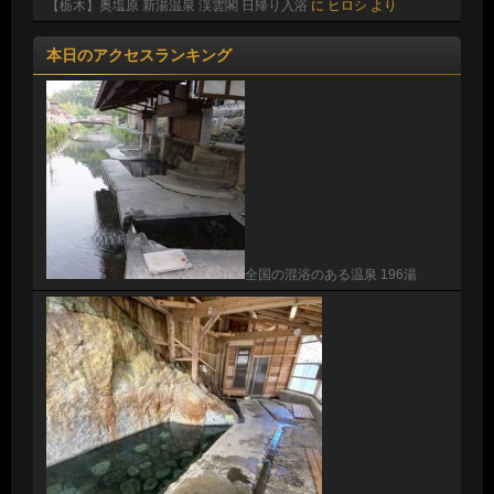
【栃木】奥塩原 新湯温泉 渓雲閣 日帰り入浴
に
ヒロシ
より
本日のアクセスランキング
全国の混浴のある温泉 196湯