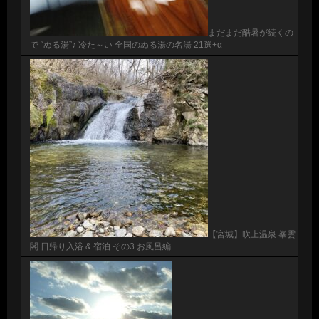
まだまだ酷暑が続くの
で “ぬる湯”♪ 冷た～い 全国のぬる湯の名湯 21選+α
【宮城】吹上温泉 峯雲
閣 日帰り入浴 & 宿泊 その3 お風呂編