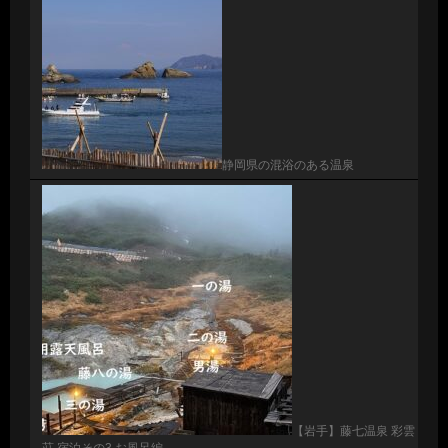
静岡県の混浴のある温泉
【岩手】藤七温泉 彩雲
荘 宿泊その3 お風呂編