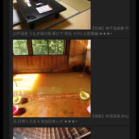
【宮城】鳴子温泉郷 中
山平温泉 うなぎ湯の宿 琢ひで 宿泊 その1 お部屋編 ★★★+
【福島】赤湯温泉 好山
荘 日帰り入浴 & 宿泊読者レポ ★★★+