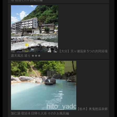
【大分】天ヶ瀬温泉 5つの共同浴場
露天風呂 巡り ★★★
【栃木】奥鬼怒温泉郷
加仁湯 宿泊 & 日帰り入浴 その3 お風呂編