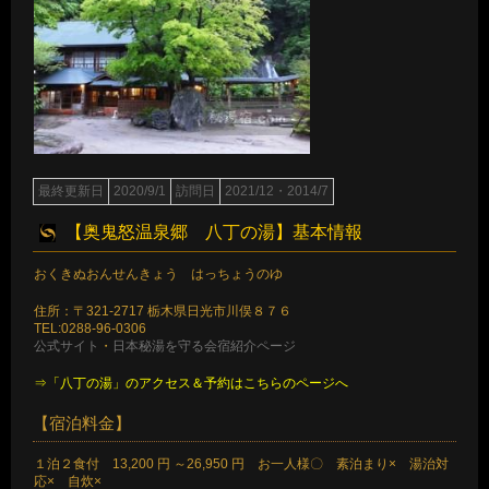
最終更新日
2020/9/1
訪問日
2021/12・2014/7
【奥鬼怒温泉郷 八丁の湯】基本情報
おくきぬおんせんきょう はっちょうのゆ
住所：〒321-2717 栃木県日光市川俣８７６
TEL:0288-96-0306
公式サイト
・
日本秘湯を守る会宿紹介ページ
⇒「八丁の湯」のアクセス＆予約はこちらのページへ
【宿泊料金】
１泊２食付 13,200 円 ～26,950 円 お一人様〇 素泊まり× 湯治対
応× 自炊×