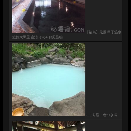
【福島】元湯 甲子温泉
旅館大黒屋 宿泊 その4 お風呂編
にごり湯・色つき湯