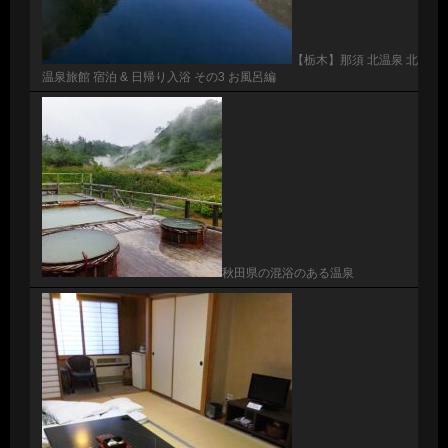
【栃木】那須 北温泉 北
温泉旅館 宿泊 & 日帰り入浴 その3 お風呂編
秋田県の混浴のある温泉