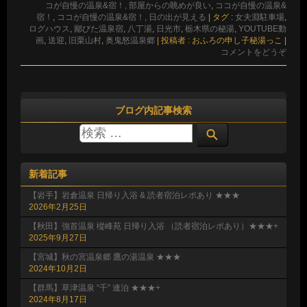
コが自慢の温泉&宿！, 部屋からの眺めが良い
,
ココが自慢の温泉&
宿！
,
ココが自慢の温泉&宿！, 日の出が見える
|
タグ :
女夫淵駐車場
,
ログハウス
,
鄙びた温泉宿
,
八丁湯
,
日光市
,
栃木県の秘湯
,
YOUTUBE動
画
,
送迎
,
旧栗山村
,
奥鬼怒温泉郷
|
投稿者 : おふろの申し子秘湯っこ
|
コメントをどうぞ
ブログ内記事検索
新着記事
【岩手】岩倉温泉 日帰り入浴 & 読者宿泊レポあり ★★★
2026年2月25日
【秋田】強首温泉 樅峰苑 日帰り入浴 （読者宿泊レポあり）★★★+
2025年9月27日
【宮城】秋の宮温泉郷 鷹の湯温泉 ★★★
2024年10月2日
【群馬】草津温泉 “千” 連泊 ★★★+
2024年8月17日