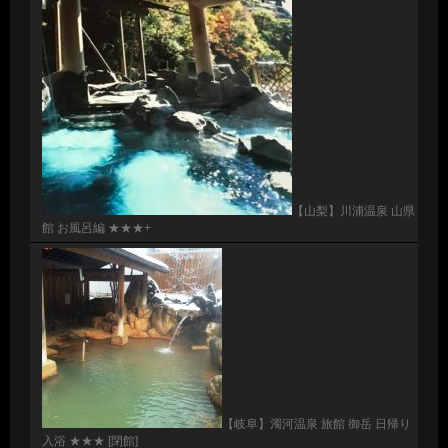
【山梨】川浦温泉 山県
館 お風呂編 ★★★+
【岐阜】濁河温泉 旅館 御岳 日帰り
入浴 ★★★ [閉館]