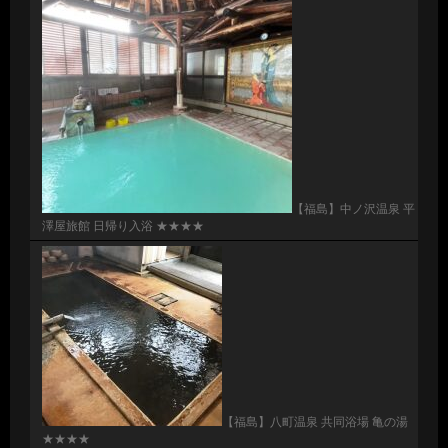
【福島】中ノ沢温泉 平
澤屋旅館 日帰り入浴 ★★★★
【福島】八町温泉 共同浴場 亀の湯
★★★★