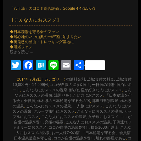
「八丁湯」の口コミ総合評価：Google 4.4点/5.0点
【こんな人におススメ】
◆日本秘湯を守る会のファン
◆居心地のいい山奥の一軒宿に泊まりたい
◆奥鬼怒の登山・トレッキング基地に
◆混浴ファン
続きを読む
→
Twitter
Facebook
Hatena
Line
Email
共
有
2014年7月2日
|
カテゴリー :
宿泊料金別, 1泊2食付の料金, 1泊2食付
10,000円～14,999円
,
ココが自慢の温泉&宿！, 一軒宿の秘湯
,
宿泊レポ
ート
,
こんな人におススメの温泉, 鄙びた宿が好きな人におススメ
,
こん
な人におススメの温泉, 湯巡りをしたい方におススメ
,
「日本秘湯を守
る会」会員宿, 栃木県の日本秘湯を守る会の宿
,
都道府県別温泉, 栃木県
の温泉
,
こんな人におススメの温泉, 一人旅におススメ
,
こんな人におス
スメの温泉, グループ旅行におススメ
,
こんな人におススメの温泉, カッ
プルにおススメ
,
こんな人におススメの温泉, 女子旅におススメ
,
ココが
自慢の温泉&宿！, 究極の秘湯
,
こんな人におススメの温泉, 子供連れフ
ァミリーにおススメ
,
ココが自慢の温泉&宿！, 標高1000ｍ以上
,
こんな
人におススメの温泉
,
お一人様OKの宿
,
「日本秘湯を守る会」会員宿
,
日本温泉遺産を守る会
,
ココが自慢の温泉&宿！, 離れの部屋がある
,
コ