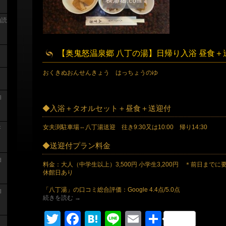
泊読
【奥鬼怒温泉郷 八丁の湯】日帰り入浴 昼食＋
おくきぬおんせんきょう はっちょうのゆ
泊
◆入浴＋タオルセット＋昼食＋送迎付
女夫渕駐車場⇔八丁湯送迎 往き9:30又は10:00 帰り14:30
浴
◆送迎付プラン料金
泊
料金：大人（中学生以上）3,500円 小学生3,200円 ＊前日までに
休館日あり
「八丁湯」の口コミ総合評価：Google 4.4点/5.0点
泊
続きを読む
→
Twitter
Facebook
Hatena
Line
Email
共