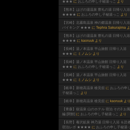
★★★
に
おふろの申し子秘湯っこ
より
【熊本】はげの湯温泉 豊礼の湯 日帰り入浴
★★★★
に
おふろの申し子秘湯っこ
より
【宮崎】北霧島温泉 神の郷温泉 日帰り入浴
バイキング ★★★
に
Tephra Sakurajima
よ
【熊本】はげの湯温泉 豊礼の湯 日帰り入浴
★★★★
に
kaoruuk
より
【長崎】湯ノ本温泉 平山旅館 日帰り入浴
★★★
に
ミノムシ
より
【長崎】湯ノ本温泉 平山旅館 日帰り入浴
★★★
に
おふろの申し子秘湯っこ
より
【長崎】湯ノ本温泉 平山旅館 日帰り入浴
★★★
に
ミノムシ
より
【岐阜】新穂高温泉 槍見舘
に
おふろの申
子秘湯っこ
より
【岐阜】新穂高温泉 槍見舘
に
kaoruuk
よ
【青森】嶽温泉 山のホテル 宿泊 その3 お
編 [閉館]
に
おふろの申し子秘湯っこ
より
【長野】毒沢鉱泉 神乃湯 日帰り入浴 ＆読
宿泊レポ ★★★★
に
おふろの申し子秘湯