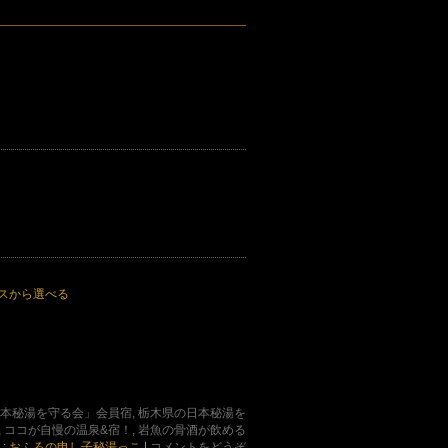
スから選べる
本秘湯を守る会」会員宿, 栃木県の日本秘湯を
,
ココが自慢の温泉&宿！, 岩魚の骨酒が飲める
 : おふろの申し子秘湯っこ
|
コメントをどうぞ