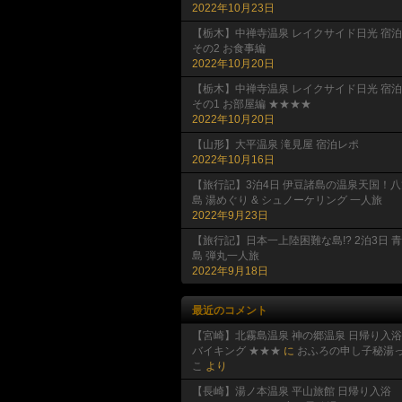
2022年10月23日
【栃木】中禅寺温泉 レイクサイド日光 宿泊
その2 お食事編
2022年10月20日
【栃木】中禅寺温泉 レイクサイド日光 宿泊
その1 お部屋編 ★★★★
2022年10月20日
【山形】大平温泉 滝見屋 宿泊レポ
2022年10月16日
【旅行記】3泊4日 伊豆諸島の温泉天国！八
島 湯めぐり & シュノーケリング 一人旅
2022年9月23日
【旅行記】日本一上陸困難な島!? 2泊3日 
島 弾丸一人旅
2022年9月18日
最近のコメント
【宮崎】北霧島温泉 神の郷温泉 日帰り入浴
バイキング ★★★
に
おふろの申し子秘湯
こ
より
【長崎】湯ノ本温泉 平山旅館 日帰り入浴