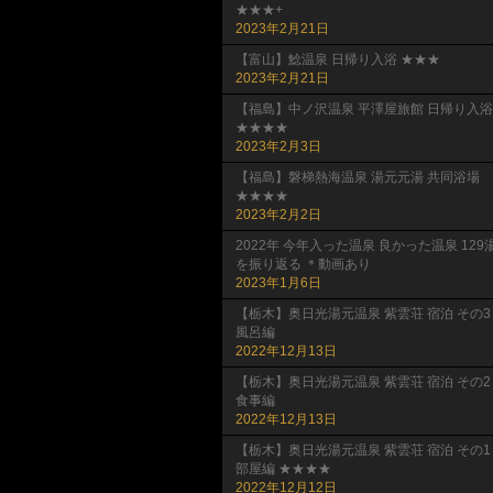
★★★+
2023年2月21日
【富山】鯰温泉 日帰り入浴 ★★★
2023年2月21日
【福島】中ノ沢温泉 平澤屋旅館 日帰り入浴
★★★★
2023年2月3日
【福島】磐梯熱海温泉 湯元元湯 共同浴場
★★★★
2023年2月2日
2022年 今年入った温泉 良かった温泉 129
を振り返る ＊動画あり
2023年1月6日
【栃木】奥日光湯元温泉 紫雲荘 宿泊 その3
風呂編
2022年12月13日
【栃木】奥日光湯元温泉 紫雲荘 宿泊 その2
食事編
2022年12月13日
【栃木】奥日光湯元温泉 紫雲荘 宿泊 その1
部屋編 ★★★★
2022年12月12日