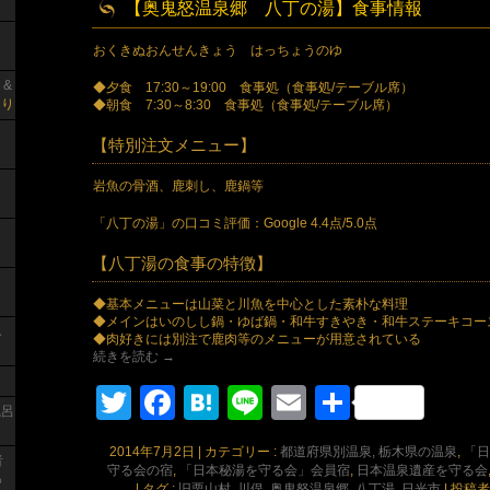
【奥鬼怒温泉郷 八丁の湯】食事情報
おくきぬおんせんきょう はっちょうのゆ
 &
◆夕食 17:30～19:00 食事処（食事処/テーブル席）
り
◆朝食 7:30～8:30 食事処（食事処/テーブル席）
【特別注文メニュー】
岩魚の骨酒、鹿刺し、鹿鍋等
「八丁の湯」の口コミ評価：Google 4.4点/5.0点
【八丁湯の食事の特徴】
◆基本メニューは山菜と川魚を中心とした素朴な料理
◆メインはいのしし鍋・ゆば鍋・和牛すきやき・和牛ステーキコー
し
◆肉好きには別注で鹿肉等のメニューが用意されている
続きを読む
→
り
Twitter
Facebook
Hatena
Line
Email
共
風呂
有
2014年7月2日
|
カテゴリー :
都道府県別温泉, 栃木県の温泉
,
「日
者
守る会の宿
,
「日本秘湯を守る会」会員宿
,
日本温泉遺産を守る会
っ
|
タグ :
旧栗山村
,
川俣
,
奥鬼怒温泉郷
,
八丁湯
,
日光市
|
投稿者