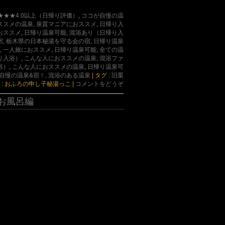
 ★★★4.0以上（日帰り評価）
,
ココが自慢の温
ススメの温泉, 泉質マニアにおススメ
,
日帰り入
おススメ
,
日帰り温泉可能, 混浴あり（日帰り入
, 栃木県の日本秘湯を守る会の宿
,
日帰り温泉
, 一人旅におススメ
,
日帰り温泉可能, 全ての温
り入浴）
,
こんな人におススメの温泉, 混浴ファ
浴）
,
こんな人におススメの温泉
,
日帰り温泉可
自慢の温泉&宿！, 混浴のある温泉
|
タグ :
旧栗
 : おふろの申し子秘湯っこ
|
コメントをどうぞ
 お風呂編