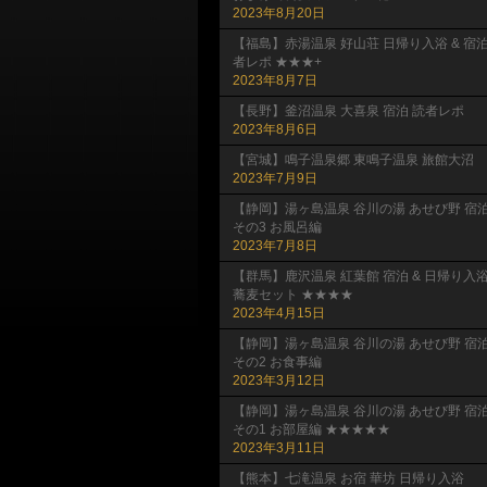
2023年8月20日
【福島】赤湯温泉 好山荘 日帰り入浴 & 宿
者レポ ★★★+
2023年8月7日
【長野】釜沼温泉 大喜泉 宿泊 読者レポ
2023年8月6日
【宮城】鳴子温泉郷 東鳴子温泉 旅館大沼
2023年7月9日
【静岡】湯ヶ島温泉 谷川の湯 あせび野 宿
その3 お風呂編
2023年7月8日
【群馬】鹿沢温泉 紅葉館 宿泊 & 日帰り入
蕎麦セット ★★★★
2023年4月15日
【静岡】湯ヶ島温泉 谷川の湯 あせび野 宿
その2 お食事編
2023年3月12日
【静岡】湯ヶ島温泉 谷川の湯 あせび野 宿
その1 お部屋編 ★★★★★
2023年3月11日
【熊本】七滝温泉 お宿 華坊 日帰り入浴