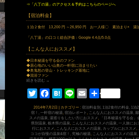
⇒「八丁の湯」のアクセス＆予約はこちらのページへ
【宿泊料金】
１泊２食付 13,200 円 ～26,950 円 お一人様〇 素泊まり× 
「八丁湯」の口コミ総合評価：Google 4.4点/5.0点
【こんな人におススメ】
◆日本秘湯を守る会のファン
◆居心地のいい山奥の一軒宿に泊まりたい
◆奥鬼怒の登山・トレッキング基地に
◆混浴ファン
続きを読む
→
Twitter
Facebook
Hatena
Line
Email
共
有
2014年7月2日
|
カテゴリー :
宿泊料金別, 1泊2食付の料金, 1泊2食
宿！, 一軒宿の秘湯
,
宿泊レポート
,
こんな人におススメの温泉, 
スメの温泉, 湯巡りをしたい方におススメ
,
「日本秘湯を守る会」会
県別温泉, 栃木県の温泉
,
こんな人におススメの温泉, 一人旅にお
行におススメ
,
こんな人におススメの温泉, カップルにおススメ
,
ココが自慢の温泉&宿！, 究極の秘湯
,
こんな人におススメの温泉,