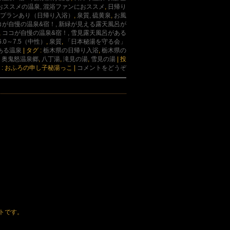
おススメの温泉, 混浴ファンにおススメ
,
日帰り
事プランあり（日帰り入浴）
,
泉質, 硫黄泉
,
お風
コが自慢の温泉&宿！, 新緑が見える露天風呂が
,
ココが自慢の温泉&宿！, 雪見露天風呂がある
h6.0～7.5（中性）
,
泉質
,
「日本秘湯を守る会」
ある温泉
|
タグ :
栃木県の日帰り入浴
,
栃木県の
,
奥鬼怒温泉郷
,
八丁湯
,
滝見の湯
,
雪見の湯
|
投
 : おふろの申し子秘湯っこ
|
コメントをどうぞ
トです。