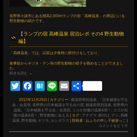
長野県小諸市にある標高2,000mランプの宿「高峰温泉」の周辺にいる
野生動物の紹介です。
【
ランプの宿 高峰温泉 宿泊レポ その4 野生動物
編
】
「高峰温泉」では、以前は夕食時に餌付けをしており、
食事処からキツネ・テン等の野生動物の様子を眺めることができまし
た。
続きを読む
→
Twitter
Facebook
Hatena
Line
Email
共
有
2012年12月25日
|
カテゴリー :
都道府県別温泉
,
「日本秘湯を守る
会」会員宿, 長野県の日本秘湯を守る会の宿
,
都道府県別温泉, 長野県の
温泉
,
「日本秘湯を守る会」会員宿
,
ココが自慢の温泉&宿！
,
ココが自
慢の温泉&宿！, 野生動物に会える
|
タグ :
アナグマ
,
餌付け
,
テン
,
高峰
温泉
,
野生動物
,
キツネ
,
ホシガラス
|
投稿者 : おふろの申し子秘湯っこ
|
コメントをどうぞ