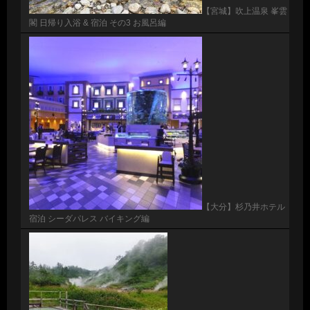
【宮城】吹上温泉 峯雲
閣 日帰り入浴 & 宿泊 その3 お風呂編
【大分】杉乃井ホテル
宿泊 シーダパレス バイキング編