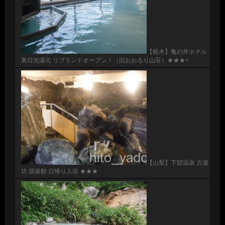
【栃木】亀の井ホテル
奥日光湯元 リブランドオープン！（旧おおるり山荘）★★★+
【山梨】下部温泉 古湯
坊 源泉館 日帰り入浴 ★★★