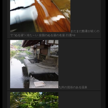
まだまだ酷暑が続くの
で “ぬる湯”♪ 冷た～い 全国のぬる湯の名湯 21選+α
九州の混浴のある温泉