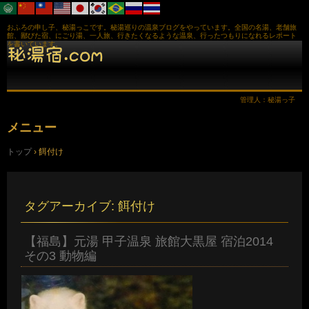
おふろの申し子、秘湯っこです。秘湯巡りの温泉ブログをやっています。全国の名湯、老舗旅
館、鄙びた宿、にごり湯、一人旅、行きたくなるような温泉、行ったつもりになれるレポート
を書いています。
管理人：秘湯っ子
メニュー
コ
トップ
›
餌付け
ン
テ
ン
ツ
へ
タグアーカイブ:
餌付け
ス
キ
ッ
【福島】元湯 甲子温泉 旅館大黒屋 宿泊2014
プ
その3 動物編