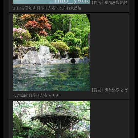
【栃木】奥鬼怒温泉郷
加仁湯 宿泊 & 日帰り入浴 その3 お風呂編
【宮城】鬼首温泉 とど
ろき旅館 日帰り入浴 ★★★+