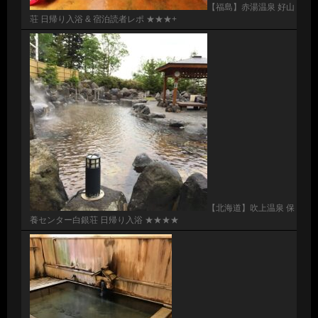
【福島】赤湯温泉 好山
荘 日帰り入浴 & 宿泊読者レポ ★★★+
【北海道】吹上温泉 保
養センター白銀荘 日帰り入浴 ★★★★