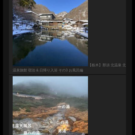
【栃木】那須 北温泉 北
温泉旅館 宿泊 & 日帰り入浴 その3 お風呂編