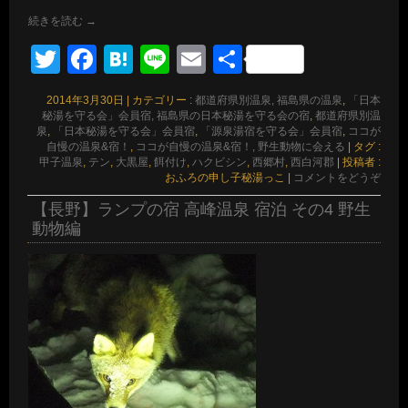
続きを読む
→
Twitter
Facebook
Hatena
Line
Email
共
有
2014年3月30日
|
カテゴリー :
都道府県別温泉, 福島県の温泉
,
「日本
秘湯を守る会」会員宿, 福島県の日本秘湯を守る会の宿
,
都道府県別温
泉
,
「日本秘湯を守る会」会員宿
,
「源泉湯宿を守る会」会員宿
,
ココが
自慢の温泉&宿！
,
ココが自慢の温泉&宿！, 野生動物に会える
|
タグ :
甲子温泉
,
テン
,
大黒屋
,
餌付け
,
ハクビシン
,
西郷村
,
西白河郡
|
投稿者 :
おふろの申し子秘湯っこ
|
コメントをどうぞ
【長野】ランプの宿 高峰温泉 宿泊 その4 野生
動物編