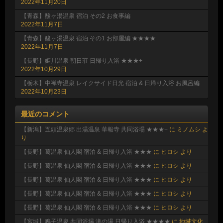
2022年11月20日
【青森】酸ヶ湯温泉 宿泊 その2 お食事編
2022年11月7日
【青森】酸ヶ湯温泉 宿泊 その1 お部屋編 ★★★★
2022年11月7日
【長野】姫川温泉 朝日荘 日帰り入浴 ★★★+
2022年10月29日
【栃木】中禅寺温泉 レイクサイド日光 宿泊 & 日帰り入浴 お風呂編
2022年10月23日
最近のコメント
【新潟】五頭温泉郷 出湯温泉 華報寺 共同浴場 ★★★+
に
ミノムシ
よ
り
【長野】葛温泉 仙人閣 宿泊 & 日帰り入浴 ★★★
に
ヒロシ
より
【長野】葛温泉 仙人閣 宿泊 & 日帰り入浴 ★★★
に
ヒロシ
より
【長野】葛温泉 仙人閣 宿泊 & 日帰り入浴 ★★★
に
ヒロシ
より
【長野】葛温泉 仙人閣 宿泊 & 日帰り入浴 ★★★
に
ヒロシ
より
【長野】葛温泉 仙人閣 宿泊 & 日帰り入浴 ★★★
に
ヒロシ
より
【宮城】鳴子温泉 共同浴場 滝の湯 日帰り入浴 ★★★★
に
地域文化