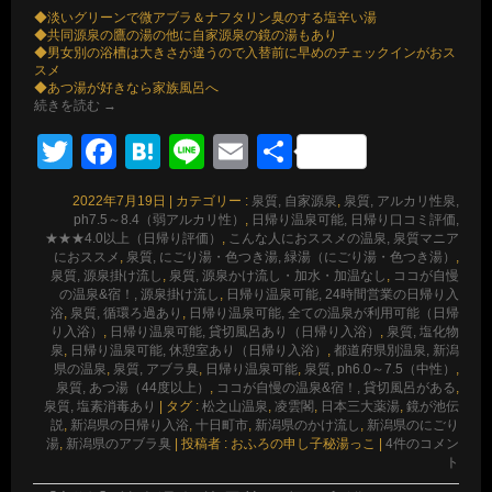
◆淡いグリーンで微アブラ＆ナフタリン臭のする塩辛い湯
◆共同源泉の鷹の湯の他に自家源泉の鏡の湯もあり
◆男女別の浴槽は大きさが違うので入替前に早めのチェックインがおス
スメ
◆あつ湯が好きなら家族風呂へ
続きを読む
→
Twitter
Facebook
Hatena
Line
Email
共
有
2022年7月19日
|
カテゴリー :
泉質, 自家源泉
,
泉質, アルカリ性泉,
ph7.5～8.4（弱アルカリ性）
,
日帰り温泉可能, 日帰り口コミ評価,
★★★4.0以上（日帰り評価）
,
こんな人におススメの温泉, 泉質マニア
におススメ
,
泉質, にごり湯・色つき湯, 緑湯（にごり湯・色つき湯）
,
泉質, 源泉掛け流し
,
泉質, 源泉かけ流し・加水・加温なし
,
ココが自慢
の温泉&宿！, 源泉掛け流し
,
日帰り温泉可能, 24時間営業の日帰り入
浴
,
泉質, 循環ろ過あり
,
日帰り温泉可能, 全ての温泉が利用可能（日帰
り入浴）
,
日帰り温泉可能, 貸切風呂あり（日帰り入浴）
,
泉質, 塩化物
泉
,
日帰り温泉可能, 休憩室あり（日帰り入浴）
,
都道府県別温泉, 新潟
県の温泉
,
泉質, アブラ臭
,
日帰り温泉可能
,
泉質, ph6.0～7.5（中性）
,
泉質, あつ湯（44度以上）
,
ココが自慢の温泉&宿！, 貸切風呂がある
,
泉質, 塩素消毒あり
|
タグ :
松之山温泉
,
凌雲閣
,
日本三大薬湯
,
鏡が池伝
説
,
新潟県の日帰り入浴
,
十日町市
,
新潟県のかけ流し
,
新潟県のにごり
湯
,
新潟県のアブラ臭
|
投稿者 : おふろの申し子秘湯っこ
|
4件のコメン
ト