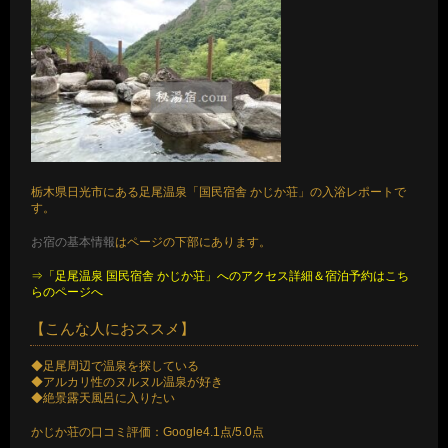
栃木県日光市にある足尾温泉「国民宿舎 かじか荘」の入浴レポートで
す。
お宿の基本情報
はページの下部にあります。
⇒「足尾温泉 国民宿舎 かじか荘」へのアクセス詳細＆宿泊予約はこち
らのページへ
【こんな人におススメ】
◆足尾周辺で温泉を探している
◆アルカリ性のヌルヌル温泉が好き
◆絶景露天風呂に入りたい
かじか荘の口コミ評価：Google4.1点/5.0点