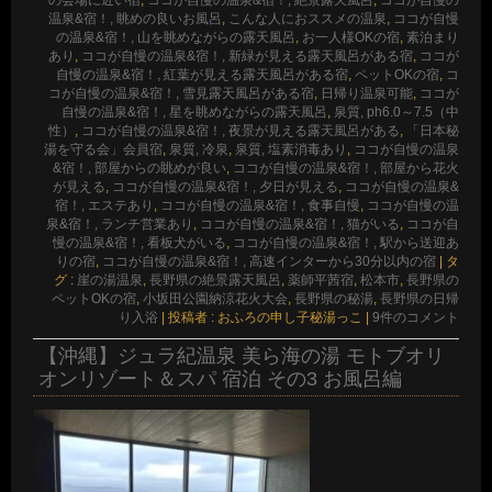
温泉&宿！, 眺めの良いお風呂
,
こんな人におススメの温泉
,
ココが自慢
の温泉&宿！, 山を眺めながらの露天風呂
,
お一人様OKの宿
,
素泊まり
あり
,
ココが自慢の温泉&宿！, 新緑が見える露天風呂がある宿
,
ココが
自慢の温泉&宿！, 紅葉が見える露天風呂がある宿
,
ペットOKの宿
,
コ
コが自慢の温泉&宿！, 雪見露天風呂がある宿
,
日帰り温泉可能
,
ココが
自慢の温泉&宿！, 星を眺めながらの露天風呂
,
泉質, ph6.0～7.5（中
性）
,
ココが自慢の温泉&宿！, 夜景が見える露天風呂がある
,
「日本秘
湯を守る会」会員宿
,
泉質, 冷泉
,
泉質, 塩素消毒あり
,
ココが自慢の温泉
&宿！, 部屋からの眺めが良い
,
ココが自慢の温泉&宿！, 部屋から花火
が見える
,
ココが自慢の温泉&宿！, 夕日が見える
,
ココが自慢の温泉&
宿！, エステあり
,
ココが自慢の温泉&宿！, 食事自慢
,
ココが自慢の温
泉&宿！, ランチ営業あり
,
ココが自慢の温泉&宿！, 猫がいる
,
ココが自
慢の温泉&宿！, 看板犬がいる
,
ココが自慢の温泉&宿！, 駅から送迎あ
りの宿
,
ココが自慢の温泉&宿！, 高速インターから30分以内の宿
|
タ
グ :
崖の湯温泉
,
長野県の絶景露天風呂
,
薬師平茜宿
,
松本市
,
長野県の
ペットOKの宿
,
小坂田公園納涼花火大会
,
長野県の秘湯
,
長野県の日帰
り入浴
|
投稿者 : おふろの申し子秘湯っこ
|
9件のコメント
【沖縄】ジュラ紀温泉 美ら海の湯 モトブオリ
オンリゾート＆スパ 宿泊 その3 お風呂編