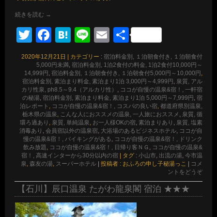
続きを読む
→
Twitter
Facebook
Hatena
Line
Email
共
有
2020年12月21日
|
カテゴリー :
宿泊料金別, １泊朝食付き, １泊朝食付
5,000円未満
,
宿泊料金別, 1泊2食付の料金, 1泊2食付10,000円～
14,999円
,
宿泊料金別, １泊朝食付き, １泊朝食付5,000円～10,000円
,
宿泊料金別, 素泊まり料金, 素泊まり1泊 3,000円～4,999円
,
泉質, アル
カリ性泉, ph8.5～9.4（アルカリ性）
,
ココが自慢の温泉&宿！, 一軒宿
の秘湯
,
宿泊料金別, 素泊まり料金, 素泊まり1泊 5,000円～7,999円
,
宿
泊レポート
,
ココが自慢の温泉&宿！, コスパの良い宿
,
都道府県別温泉,
栃木県の温泉
,
こんな人におススメの温泉, 一人旅におススメ
,
泉質, 循
環ろ過あり
,
泉質, 単純温泉
,
お一人様OKの宿
,
素泊まりあり
,
泉質, 塩素
消毒あり
,
会員宿以外の温泉宿
,
大浴場のあるビジネスホテル
,
ココが自
慢の温泉&宿！, バイキングがある
,
ココが自慢の温泉&宿！, ドリンク
飲み放題
,
ココが自慢の温泉&宿！, 日帰り客ＮＧ
,
ココが自慢の温泉&
宿！, 高速インターから30分以内の宿
|
タグ :
小山市
,
出流の湯
,
今市温
泉
,
森友の湯
,
スーパーホテル
|
投稿者 : おふろの申し子秘湯っこ
|
コメ
ントをどうぞ
【石川】辰口温泉 たがわ龍泉閣 宿泊 ★★★