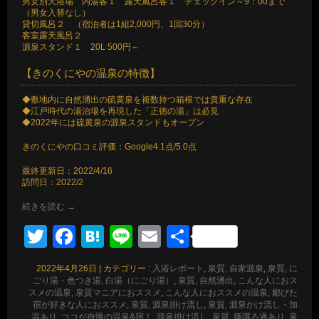
男女別大浴場 内湯各１ 露天風呂各１ チェックイン～9：00まで
（男女入替なし）
貸切風呂２ （宿泊者は1組2,000円、1回30分）
客室露天風呂２
源泉スタンド１ 20L 500円～
【きのくにやの温泉の特徴】
◆敷地内に自然湧出の硫黄泉を複数持つ箱根では貴重な存在
◆江戸時代の湯治場を再現した「正徳の湯」は必見
◆2022年には硫黄泉の源泉スタンドもオープン
きのくにやの口コミ評価：Google4.1点/5.0点
最終更新日：2022/4/16
訪問日：2022/2
続きを読む
→
Twitter
Facebook
Hatena
Line
Email
共
有
2022年4月26日
|
カテゴリー :
入浴レポート
,
泉質, 自家源泉
,
泉質, に
ごり湯・色つき湯, 白湯（にごり湯）
,
泉質, 自然湧出
,
こんな人におス
スメの温泉, 泉質マニアにおススメ
,
こんな人におススメの温泉, 鄙びた
宿が好きな人におススメ
,
泉質, 源泉掛け流し
,
泉質, 源泉かけ流し・加
温あり
,
ココが自慢の温泉&宿！, 源泉掛け流し
,
泉質, 循環ろ過あり
,
泉