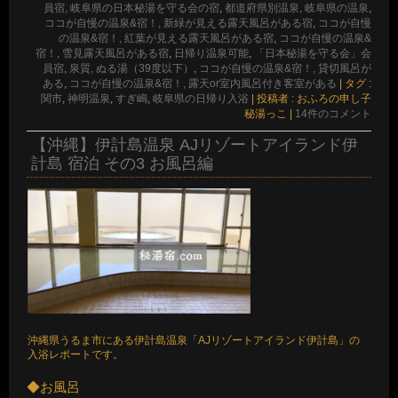
員宿, 岐阜県の日本秘湯を守る会の宿
,
都道府県別温泉, 岐阜県の温泉
,
ココが自慢の温泉&宿！, 新緑が見える露天風呂がある宿
,
ココが自慢
の温泉&宿！, 紅葉が見える露天風呂がある宿
,
ココが自慢の温泉&
宿！, 雪見露天風呂がある宿
,
日帰り温泉可能
,
「日本秘湯を守る会」会
員宿
,
泉質, ぬる湯（39度以下）
,
ココが自慢の温泉&宿！, 貸切風呂が
ある
,
ココが自慢の温泉&宿！, 露天or室内風呂付き客室がある
|
タグ :
関市
,
神明温泉
,
すぎ嶋
,
岐阜県の日帰り入浴
|
投稿者 : おふろの申し子
秘湯っこ
|
14件のコメント
【沖縄】伊計島温泉 AJリゾートアイランド伊
計島 宿泊 その3 お風呂編
沖縄県うるま市にある伊計島温泉「AJリゾートアイランド伊計島」の
入浴レポートです。
◆お風呂