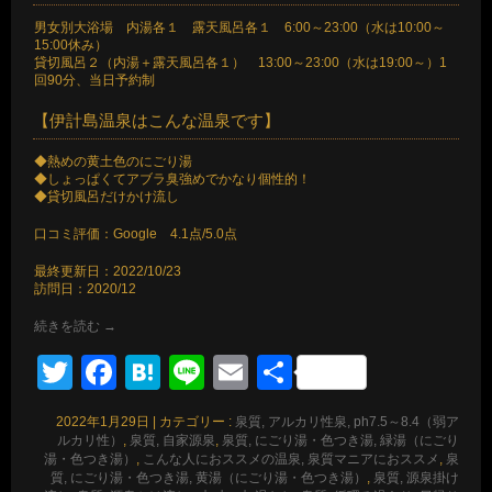
男女別大浴場 内湯各１ 露天風呂各１ 6:00～23:00（水は10:00～
15:00休み）
貸切風呂２（内湯＋露天風呂各１） 13:00～23:00（水は19:00～）1
回90分、当日予約制
【伊計島温泉はこんな温泉です】
◆熱めの黄土色のにごり湯
◆しょっぱくてアブラ臭強めでかなり個性的！
◆貸切風呂だけかけ流し
口コミ評価：Google 4.1点/5.0点
最終更新日：2022/10/23
訪問日：2020/12
続きを読む
→
Twitter
Facebook
Hatena
Line
Email
共
有
2022年1月29日
|
カテゴリー :
泉質, アルカリ性泉, ph7.5～8.4（弱ア
ルカリ性）
,
泉質, 自家源泉
,
泉質, にごり湯・色つき湯, 緑湯（にごり
湯・色つき湯）
,
こんな人におススメの温泉, 泉質マニアにおススメ
,
泉
質, にごり湯・色つき湯, 黄湯（にごり湯・色つき湯）
,
泉質, 源泉掛け