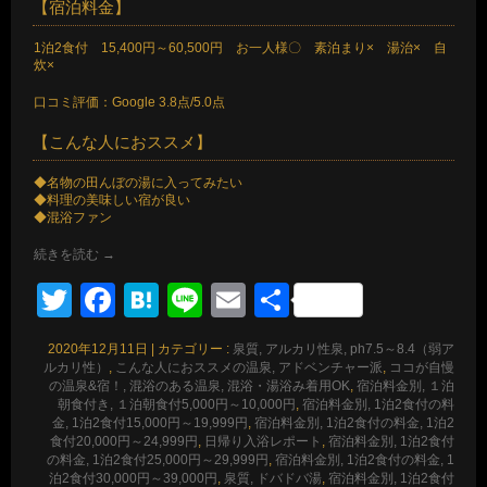
【宿泊料金】
1泊2食付 15,400円～60,500円 お一人様〇 素泊まり× 湯治× 自
炊×
口コミ評価：Google 3.8点/5.0点
【こんな人におススメ】
◆名物の田んぼの湯に入ってみたい
◆料理の美味しい宿が良い
◆混浴ファン
続きを読む
→
Twitter
Facebook
Hatena
Line
Email
共
有
2020年12月11日
|
カテゴリー :
泉質, アルカリ性泉, ph7.5～8.4（弱ア
ルカリ性）
,
こんな人におススメの温泉, アドベンチャー派
,
ココが自慢
の温泉&宿！, 混浴のある温泉, 混浴・湯浴み着用OK
,
宿泊料金別, １泊
朝食付き, １泊朝食付5,000円～10,000円
,
宿泊料金別, 1泊2食付の料
金, 1泊2食付15,000円～19,999円
,
宿泊料金別, 1泊2食付の料金, 1泊2
食付20,000円～24,999円
,
日帰り入浴レポート
,
宿泊料金別, 1泊2食付
の料金, 1泊2食付25,000円～29,999円
,
宿泊料金別, 1泊2食付の料金, 1
泊2食付30,000円～39,000円
,
泉質, ドバドバ湯
,
宿泊料金別, 1泊2食付