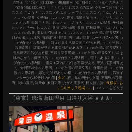
の料金, 1泊2食付40,000円～49,999円
,
宿泊料金別, 1泊2食付の料金, 1
泊2食付50,000円以上
,
こんな人におススメの温泉, グループ旅行にお
ススメ
,
こんな人におススメの温泉, カップルにおススメ
,
こんな人にお
ススメの温泉, 女子旅におススメ
,
泉質, 循環ろ過あり
,
こんな人におス
スメの温泉, 母娘二人旅におススメ
,
こんな人におススメの温泉, 子供連
れファミリーにおススメ
,
泉質, 塩化物泉
,
泉質, 硫酸塩泉
,
こんな人にお
ススメの温泉, 両親を招待するのにおススメ
,
ココが自慢の温泉&宿！,
眺めの良いお風呂
,
都道府県別温泉, 石川県の温泉
,
お一人様OKの宿
,
コ
コが自慢の温泉&宿！, 新緑が見える露天風呂がある宿
,
ココが自慢の
温泉&宿！, 紅葉が見える露天風呂がある宿
,
ココが自慢の温泉&宿！,
雪見露天風呂がある宿
,
日帰り温泉可能
,
ココが自慢の温泉&宿！, 星を
眺めながらの露天風呂
,
ココが自慢の温泉&宿！, 混浴のある温泉
,
ココ
が自慢の温泉&宿！, 露天or室内風呂付き客室がある
,
泉質, 塩素消毒あ
り
,
会員宿以外の温泉宿
,
ココが自慢の温泉&宿！, 食事自慢
,
ココが自
慢の温泉&宿！, 駅から送迎ありの宿
,
ココが自慢の温泉&宿！, 高速イ
ンターから30分以内の宿
|
タグ :
石川県の日帰り入浴
,
石川県の秘湯
,
石川県の混浴
,
能美市
,
辰口温泉
,
たがわ龍泉閣
,
田んぼの湯
|
投稿者 : お
ふろの申し子秘湯っこ
|
コメントをどうぞ
【東京】銭湯 蒲田温泉 日帰り入浴 ★★★+