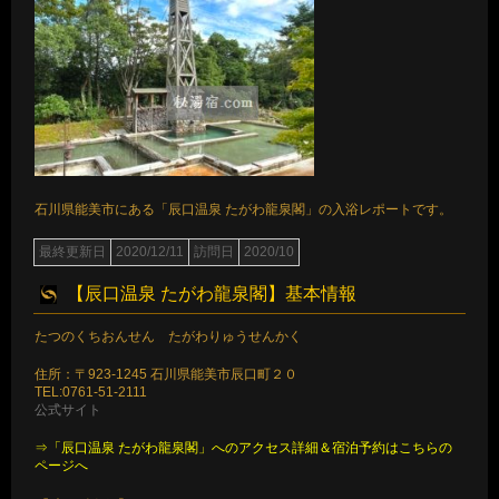
石川県能美市にある「辰口温泉 たがわ龍泉閣」の入浴レポートです。
最終更新日
2020/12/11
訪問日
2020/10
【辰口温泉 たがわ龍泉閣】基本情報
たつのくちおんせん たがわりゅうせんかく
住所：〒923-1245 石川県能美市辰口町２０
TEL:0761-51-2111
公式サイト
⇒「辰口温泉 たがわ龍泉閣」へのアクセス詳細＆宿泊予約はこちらの
ページへ