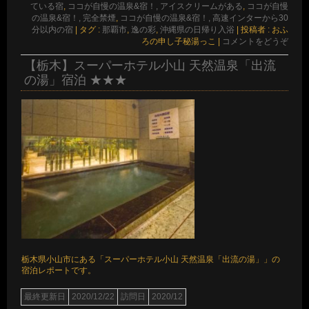
ている宿
,
ココが自慢の温泉&宿！, アイスクリームがある
,
ココが自慢
の温泉&宿！, 完全禁煙
,
ココが自慢の温泉&宿！, 高速インターから30
分以内の宿
|
タグ :
那覇市
,
逸の彩
,
沖縄県の日帰り入浴
|
投稿者 : おふ
ろの申し子秘湯っこ
|
コメントをどうぞ
【栃木】スーパーホテル小山 天然温泉「出流
の湯」宿泊 ★★★
栃木県小山市にある「スーパーホテル小山 天然温泉「出流の湯」」の
宿泊レポートです。
最終更新日
2020/12/22
訪問日
2020/12