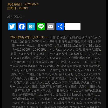
最終更新日：2021/6/22
訪問日：2020/7
続きを読む
→
Twitter
Facebook
Hatena
Line
Email
共
有
2021年6月22日
|
カテゴリー :
泉質, 自家源泉
,
宿泊料金別, 1泊2食付の
料金, 1泊2食付10,000円～14,999円
,
日帰り温泉可能, 日帰り口コミ評
価, ★★★4.0以上（日帰り評価）
,
宿泊料金別, 1泊2食付の料金, 1泊2
食付15,000円～19,999円
,
こんな人におススメの温泉, 日帰り入浴派
,
泉質, アルカリ性泉, ph9.5～（強アルカリ性・ぬるぬる）
,
こんな人に
おススメの温泉, 泉質マニアにおススメ
,
ココが自慢の温泉&宿！, ネッ
ト評価の高い宿
,
日帰り入浴レポート
,
泉質, ヌルヌル・トロトロ湯
,
コ
コが自慢の温泉&宿！, コスパの良い宿
,
都道府県別温泉, 栃木県の温泉
,
こんな人におススメの温泉, 一人旅におススメ
,
こんな人におススメの
温泉, グループ旅行におススメ
,
泉質, 循環ろ過あり
,
こんな人におスス
メの温泉, 女子旅におススメ
,
泉質, 単純温泉
,
こんな人におススメの温
泉, 母娘二人旅におススメ
,
こんな人におススメの温泉, 子供連れファミ
リーにおススメ
,
日帰り温泉可能, 休憩室あり（日帰り入浴）
,
日帰り温
泉可能, 入浴＆食事プランあり（日帰り入浴）
,
ココが自慢の温泉&
宿！, 絶景露天風呂
,
ココが自慢の温泉&宿！, 眺めの良いお風呂
,
ココ
が自慢の温泉&宿！, 山を眺めながらの露天風呂
,
お一人様OKの宿
,
コ
コが自慢の温泉&宿！, 新緑が見える露天風呂がある宿
,
ココが自慢の
温泉&宿！, 紅葉が見える露天風呂がある宿
,
ココが自慢の温泉&宿！,