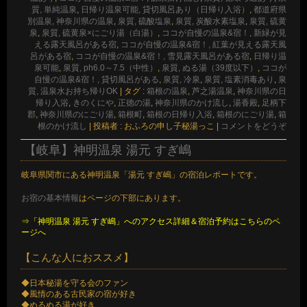
質, 単純温泉
,
日帰り温泉可能, 貸切風呂あり（日帰り入浴）
,
都道府県
別温泉, 神奈川県の温泉
,
泉質, 硫酸塩泉
,
泉質, 炭酸水素塩泉
,
泉質, 硫黄
泉
,
泉質, 硫黄泉×にごり湯（白湯）
,
ココが自慢の温泉&宿！, 新緑が見
える露天風呂がある宿
,
ココが自慢の温泉&宿！, 紅葉が見える露天風
呂がある宿
,
ココが自慢の温泉&宿！, 雪見露天風呂がある宿
,
日帰り温
泉可能
,
泉質, ph6.0～7.5（中性）
,
泉質, ぬる湯（39度以下）
,
ココが
自慢の温泉&宿！, 貸切風呂がある
,
泉質, 冷泉
,
泉質, 塩素消毒あり
,
泉
質, 温泉水お持ち帰りOK
|
タグ :
箱根の温泉
,
芦之湯温泉
,
神奈川県の日
帰り入浴
,
きのくにや
,
正徳の湯
,
神奈川県のかけ流し
,
湯香殿
,
足柄下
郡
,
神奈川県のにごり湯
,
箱根町
,
箱根の日帰り入浴
,
箱根のにごり湯
,
箱
根のかけ流し
|
投稿者 : おふろの申し子秘湯っこ
|
コメントをどうぞ
【岐阜】神明温泉 湯元 すぎ嶋
岐阜県関市にある神明温泉「湯元 すぎ嶋」の宿泊レポートです。
お宿の基本情報
はページの下部にあります。
⇒「神明温泉 湯元 すぎ嶋」へのアクセス詳細＆宿泊予約はこちらのペ
ージへ
【こんな人におススメ】
◆日本秘湯を守る会のファン
◆風情のある古民家の宿が好き
◆ぬるぬる湯が好き