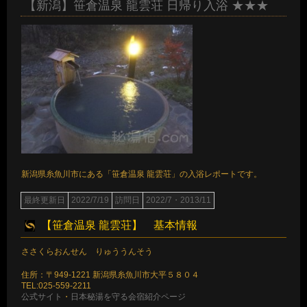
【新潟】笹倉温泉 龍雲荘 日帰り入浴 ★★★
新潟県糸魚川市にある「笹倉温泉 龍雲荘」の入浴レポートです。
最終更新日
2022/7/19
訪問日
2022/7・2013/11
【笹倉温泉 龍雲荘】 基本情報
ささくらおんせん りゅううんそう
住所：〒949-1221 新潟県糸魚川市大平５８０４
TEL:025-559-2211
公式サイト
・
日本秘湯を守る会宿紹介ページ