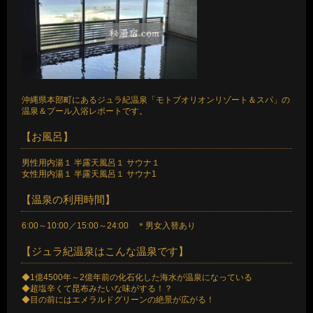
沖縄県本部町にあるジュラ紀温泉「モトブオリオンリゾート＆スパ」の
温泉＆プール入浴レポートです。
【お風呂】
男性用内湯１ 半露天風呂１ サウナ１
女性用内湯１ 半露天風呂１ サウナ1
【温泉の利用時間】
6:00～10:00／15:00～24:00 ＊男女入替あり
【ジュラ紀温泉はこんな温泉です】
◆1億4500年～2億年前の化石化した海水が温泉になっている
◆超塩辛くて昆布みたいな味がする！？
◆目の前にはエメラルドグリーンの絶景が広がる！