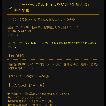
【スーパーホテル小山 天然温泉「出流の湯」】
基本情報
すーぱーほてる おやま てんねんおんせん いずるのゆ
住所：〒323-0025 栃木県小山市城山町３丁目１６−１０
TEL:0285-24-9000
公式サイト
⇒「スーパーホテル小山 」へのアクセス詳細＆宿泊予約はこちらのペ
ージへ
【宿泊料金】
1泊2食付9,900円～14,200円 お一人様〇 素泊まり〇 湯治× 自炊×
1泊朝食付4,850円～
口コミ評価：Google 3.9点/5.0点
【こんな人におススメ】
◆小山市内で天然温泉のあるホテルを探している
◆スーパーホテルのファン
◆駐車場無料のビジネスホテルが良い
◆朝食が無料のビジネスホテルが良い