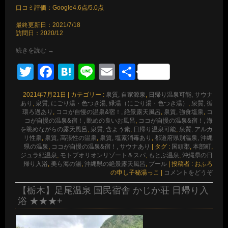
口コミ評価：Google4.6点/5.0点
最終更新日：2021/7/18
訪問日：2020/12
続きを読む
→
Twitter
Facebook
Hatena
Line
Email
共
有
2021年7月21日
|
カテゴリー :
泉質, 自家源泉
,
日帰り温泉可能, サウナ
あり
,
泉質, にごり湯・色つき湯, 緑湯（にごり湯・色つき湯）
,
泉質, 循
環ろ過あり
,
ココが自慢の温泉&宿！, 絶景露天風呂
,
泉質, 強食塩泉
,
コ
コが自慢の温泉&宿！, 眺めの良いお風呂
,
ココが自慢の温泉&宿！, 海
を眺めながらの露天風呂
,
泉質, 含よう素
,
日帰り温泉可能
,
泉質, アルカ
リ性泉
,
泉質, 高張性の温泉
,
泉質, 塩素消毒あり
,
都道府県別温泉, 沖縄
県の温泉
,
ココが自慢の温泉&宿！, サウナあり
|
タグ :
国頭郡
,
本部町
,
ジュラ紀温泉
,
モトブオリオンリゾート＆スパ
,
もとぶ温泉
,
沖縄県の日
帰り入浴
,
美ら海の湯
,
沖縄県の絶景露天風呂
,
プール
|
投稿者 : おふろ
の申し子秘湯っこ
|
コメントをどうぞ
【栃木】足尾温泉 国民宿舎 かじか荘 日帰り入
浴 ★★★+