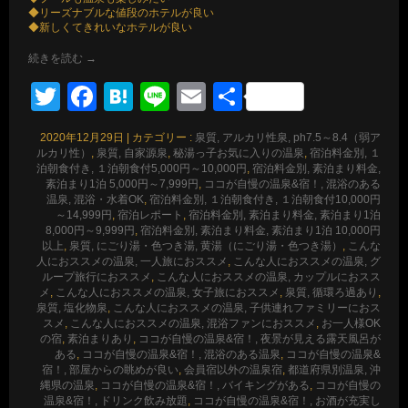
◆リーズナブルな値段のホテルが良い
◆新しくてきれいなホテルが良い
続きを読む
→
Twitter
Facebook
Hatena
Line
Email
共
有
2020年12月29日
|
カテゴリー :
泉質, アルカリ性泉, ph7.5～8.4（弱ア
ルカリ性）
,
泉質, 自家源泉
,
秘湯っ子お気に入りの温泉
,
宿泊料金別, １
泊朝食付き, １泊朝食付5,000円～10,000円
,
宿泊料金別, 素泊まり料金,
素泊まり1泊 5,000円～7,999円
,
ココが自慢の温泉&宿！, 混浴のある
温泉, 混浴・水着OK
,
宿泊料金別, １泊朝食付き, １泊朝食付10,000円
～14,999円
,
宿泊レポート
,
宿泊料金別, 素泊まり料金, 素泊まり1泊
8,000円～9,999円
,
宿泊料金別, 素泊まり料金, 素泊まり1泊 10,000円
以上
,
泉質, にごり湯・色つき湯, 黄湯（にごり湯・色つき湯）
,
こんな
人におススメの温泉, 一人旅におススメ
,
こんな人におススメの温泉, グ
ループ旅行におススメ
,
こんな人におススメの温泉, カップルにおスス
メ
,
こんな人におススメの温泉, 女子旅におススメ
,
泉質, 循環ろ過あり
,
泉質, 塩化物泉
,
こんな人におススメの温泉, 子供連れファミリーにおス
スメ
,
こんな人におススメの温泉, 混浴ファンにおススメ
,
お一人様OK
の宿
,
素泊まりあり
,
ココが自慢の温泉&宿！, 夜景が見える露天風呂が
ある
,
ココが自慢の温泉&宿！, 混浴のある温泉
,
ココが自慢の温泉&
宿！, 部屋からの眺めが良い
,
会員宿以外の温泉宿
,
都道府県別温泉, 沖
縄県の温泉
,
ココが自慢の温泉&宿！, バイキングがある
,
ココが自慢の
温泉&宿！, ドリンク飲み放題
,
ココが自慢の温泉&宿！, お酒が充実し