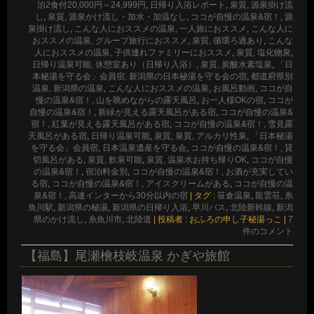
泊2食付20,000円～24,999円
,
日帰り入浴レポート
,
泉質, 源泉掛け流
し
,
泉質, 源泉かけ流し・加水・加温なし
,
ココが自慢の温泉&宿！, 源
泉掛け流し
,
こんな人におススメの温泉, 一人旅におススメ
,
こんな人に
おススメの温泉, グループ旅行におススメ
,
泉質, 循環ろ過あり
,
こんな
人におススメの温泉, 子供連れファミリーにおススメ
,
泉質, 塩化物泉
,
日帰り温泉可能, 休憩室あり（日帰り入浴）
,
泉質, 炭酸水素塩泉
,
「日
本秘湯を守る会」会員宿, 新潟県の日本秘湯を守る会の宿
,
都道府県別
温泉, 新潟県の温泉
,
こんな人におススメの温泉
,
お風呂動画
,
ココが自
慢の温泉&宿！, 山を眺めながらの露天風呂
,
お一人様OKの宿
,
ココが
自慢の温泉&宿！, 新緑が見える露天風呂がある宿
,
ココが自慢の温泉&
宿！, 紅葉が見える露天風呂がある宿
,
ココが自慢の温泉&宿！, 雪見露
天風呂がある宿
,
日帰り温泉可能
,
泉質
,
泉質, アルカリ性泉
,
「日本秘湯
を守る会」会員宿
,
日本温泉遺産を守る会
,
ココが自慢の温泉&宿！, 貸
切風呂がある
,
泉質, 飲泉可能
,
泉質, 温泉水お持ち帰りOK
,
ココが自慢
の温泉&宿！
,
宿泊料金別
,
ココが自慢の温泉&宿！, お酒が充実してい
る宿
,
ココが自慢の温泉&宿！, アイスクリームがある
,
ココが自慢の温
泉&宿！, 高速インターから30分以内の宿
|
タグ :
笹倉温泉
,
龍雲荘
,
糸
魚川駅
,
新潟県の秘湯
,
新潟県の日帰り入浴
,
早川バス
,
北陸新幹線
,
新潟
県のかけ流し
,
糸魚川市
,
北陸道
|
投稿者 : おふろの申し子秘湯っこ
|
7
件のコメント
【福島】尾瀬檜枝岐温泉 かぎや旅館