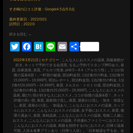
すぎ嶋の口コミ評価：Google4.5点/5.0点
最終更新日：2022/3/21
訪問日：2022/3
続きを読む
→
Twitter
Facebook
Hatena
Line
Email
共
有
2022年3月21日
|
カテゴリー :
こんな人におススメの温泉, 高級旅館が
好き
,
ネットで予約できる会員宿, るるぶ予約でスタンプ押印あり
,
泉
質, 自家源泉
,
泉質, アルカリ性泉, ph8.5～9.4（アルカリ性）
,
ココが自
慢の温泉&宿！, 一軒宿の秘湯
,
宿泊料金別, 1泊2食付の料金, 1泊2食付
15,000円～19,999円
,
宿泊レポート
,
宿泊料金別, 1泊2食付の料金, 1泊
2食付20,000円～24,999円
,
泉質, ヌルヌル・トロトロ湯
,
宿泊料金別, 1
泊2食付の料金, 1泊2食付25,000円～29,999円
,
こんな人におススメの
温泉, 鄙びた宿が好きな人におススメ
,
ココが自慢の温泉&宿！, ネット
評価の高い宿
,
泉質, 源泉掛け流し
,
泉質, 源泉かけ流し・加水・加温な
し
,
泉質, 源泉かけ流し・加温あり
,
こんな人におススメの温泉, カップ
ルにおススメ
,
こんな人におススメの温泉, 女子旅におススメ
,
泉質, 循
環ろ過あり
,
泉質, 単純温泉
,
こんな人におススメの温泉, 母娘二人旅に
おススメ
,
こんな人におススメの温泉, 子供連れファミリーにおススメ
,
こんな人におススメの温泉, 両親を招待するのにおススメ
,
日帰り温泉
可能, 入浴＆食事プランあり（日帰り入浴）
,
「日本秘湯を守る会」会