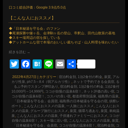
口コミ総合評価：Google 3.9点/5.0点
【こんな人におススメ】
◆「日本秘湯を守る会」のファン
◆尾瀬探勝や燧ヶ岳、会津駒ヶ岳の登山、帝釈山、田代山散策の基地
◆スキー場周辺の宿を探している
◆アットホームな宿で本場のおいしい裁ちそば・山人料理を味わいたい
続きを読む
→
Twitter
Facebook
Hatena
Line
Email
共
有
2022年4月27日
|
カテゴリー :
宿泊料金別, 1泊2食付の料金
,
泉質, アル
カリ性泉, ph7.5～8.4（弱アルカリ性）
,
ネットで予約できる会員宿, る
るぶ予約でスタンプ押印あり
,
宿泊料金別, 1泊2食付の料金, 1泊2食付
10,000円～14,999円
,
ココが自慢の温泉&宿！, ネット評価の高い宿
,
コ
コが自慢の温泉&宿！, コスパの良い宿
,
都道府県別温泉, 福島県の温泉
,
「日本秘湯を守る会」会員宿, 福島県の日本秘湯を守る会の宿
,
偵察レ
ポート
,
こんな人におススメの温泉, 一人旅におススメ
,
こんな人におス
スメの温泉, グループ旅行におススメ
,
泉質, 循環ろ過あり
,
泉質, 単純温
泉
,
こんな人におススメの温泉, 子供連れファミリーにおススメ
,
ココが
自慢の温泉&宿！, スキー場に近い宿
,
こんな人におススメの温泉
,
泉質
,
「日本秘湯を守る会」会員宿
,
ココが自慢の温泉&宿！
,
宿泊料金別
,
コ