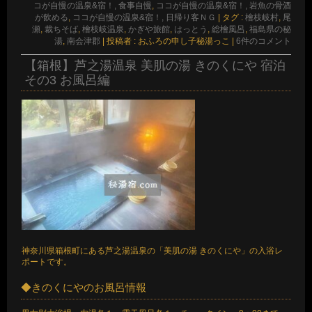
コが自慢の温泉&宿！, 食事自慢
,
ココが自慢の温泉&宿！, 岩魚の骨酒
が飲める
,
ココが自慢の温泉&宿！, 日帰り客ＮＧ
|
タグ :
檜枝岐村
,
尾
瀬
,
裁ちそば
,
檜枝岐温泉
,
かぎや旅館
,
はっとう
,
総檜風呂
,
福島県の秘
湯
,
南会津郡
|
投稿者 : おふろの申し子秘湯っこ
|
6件のコメント
【箱根】芦之湯温泉 美肌の湯 きのくにや 宿泊
その3 お風呂編
神奈川県箱根町にある芦之湯温泉の「美肌の湯 きのくにや」の入浴レ
ポートです。
◆きのくにやのお風呂情報