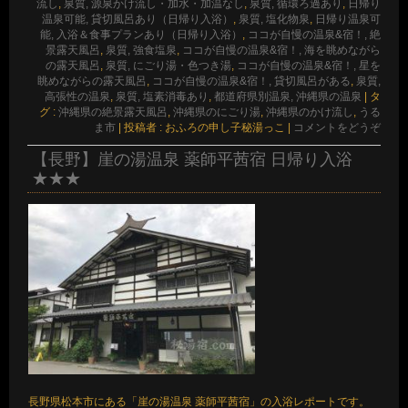
流し
,
泉質, 源泉かけ流し・加水・加温なし
,
泉質, 循環ろ過あり
,
日帰り
温泉可能, 貸切風呂あり（日帰り入浴）
,
泉質, 塩化物泉
,
日帰り温泉可
能, 入浴＆食事プランあり（日帰り入浴）
,
ココが自慢の温泉&宿！, 絶
景露天風呂
,
泉質, 強食塩泉
,
ココが自慢の温泉&宿！, 海を眺めながら
の露天風呂
,
泉質, にごり湯・色つき湯
,
ココが自慢の温泉&宿！, 星を
眺めながらの露天風呂
,
ココが自慢の温泉&宿！, 貸切風呂がある
,
泉質,
高張性の温泉
,
泉質, 塩素消毒あり
,
都道府県別温泉, 沖縄県の温泉
|
タ
グ :
沖縄県の絶景露天風呂
,
沖縄県のにごり湯
,
沖縄県のかけ流し
,
うる
ま市
|
投稿者 : おふろの申し子秘湯っこ
|
コメントをどうぞ
【長野】崖の湯温泉 薬師平茜宿 日帰り入浴
★★★
長野県松本市にある「崖の湯温泉 薬師平茜宿」の入浴レポートです。