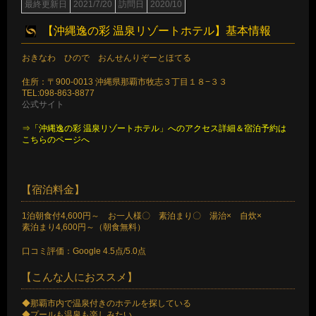
最終更新日
2021/7/20
訪問日
2020/10
【沖縄逸の彩 温泉リゾートホテル】基本情報
おきなわ ひので おんせんりぞーとほてる
住所：〒900-0013 沖縄県那覇市牧志３丁目１８−３３
TEL:098-863-8877
公式サイト
⇒「沖縄逸の彩 温泉リゾートホテル」へのアクセス詳細＆宿泊予約は
こちらのページへ
【宿泊料金】
1泊朝食付4,600円～ お一人様〇 素泊まり〇 湯治× 自炊×
素泊まり4,600円～（朝食無料）
口コミ評価：Google 4.5点/5.0点
【こんな人におススメ】
◆那覇市内で温泉付きのホテルを探している
◆プールも温泉も楽しみたい