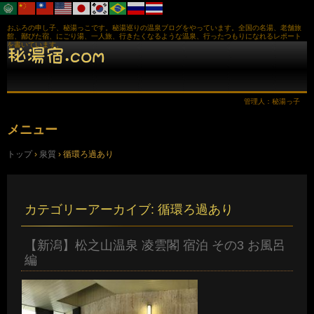
おふろの申し子、秘湯っこです。秘湯巡りの温泉ブログをやっています。全国の名湯、老舗旅
館、鄙びた宿、にごり湯、一人旅、行きたくなるような温泉、行ったつもりになれるレポート
を書いています。
管理人：秘湯っ子
メニュー
コ
トップ
›
泉質
›
循環ろ過あり
ン
テ
ン
ツ
へ
カテゴリーアーカイブ:
循環ろ過あり
ス
キ
ッ
【新潟】松之山温泉 凌雲閣 宿泊 その3 お風呂
プ
編