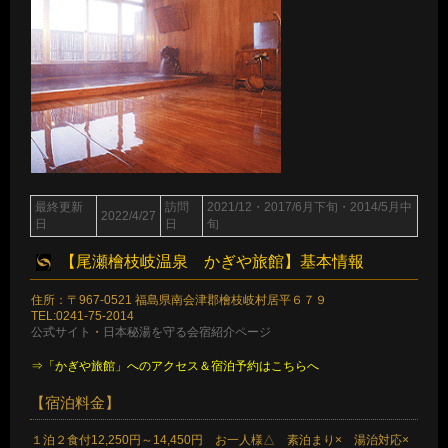
最終更新
訪問
2021/12・2017/6月下旬・2014/5月中
2022/4/27
日
日
旬
【尾瀬檜枝岐温泉 かぎや旅館】基本情報
住所：〒967-0521 福島県南会津郡檜枝岐村居平６７９
TEL:0241-75-2014
公式サイト
・
日本秘湯を守る会宿紹介ページ
⇒「かぎや旅館」へのアクセス＆宿泊予約はこちらへ
【宿泊料金】
１泊２食付12,250円～14,450円 お一人様△ 素泊まり× 湯治対応×