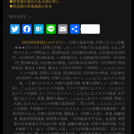
◆絶景露天風呂のある宿が良い
◆民芸調の和風旅館が好き
続きを読む
→
Twitter
Facebook
Hatena
Line
Email
共
有
2021年9月6日
|
カテゴリー :
日帰り温泉可能, 日帰り口コミ評価,
★★★3.5～3.9（日帰り評価）
,
ネットで予約できる会員宿, るるぶ予
約でスタンプ押印あり
,
宿泊料金別, 1泊2食付の料金, 1泊2食付10,000
円～14,999円
,
宿泊料金別, １泊朝食付き, １泊朝食付5,000円～10,000
円
,
宿泊料金別, 1泊2食付の料金, 1泊2食付15,000円～19,999円
,
宿泊
料金別, 素泊まり料金, 素泊まり1泊 5,000円～7,999円
,
こんな人におス
スメの温泉, 日帰り入浴派
,
宿泊料金別, 1泊2食付の料金, 1泊2食付
20,000円～24,999円
,
日帰り入浴レポート
,
こんな人におススメの温
泉, 一人旅におススメ
,
日帰り温泉可能, 食事が美味しい（日帰り入
浴）
,
こんな人におススメの温泉, グループ旅行におススメ
,
こんな人に
おススメの温泉, カップルにおススメ
,
こんな人におススメの温泉, 女子
旅におススメ
,
泉質, 循環ろ過あり
,
こんな人におススメの温泉, 母娘二
人旅におススメ
,
ココが自慢の温泉&宿！, 雲上の宿
,
こんな人におスス
メの温泉, 子供連れファミリーにおススメ
,
ココが自慢の温泉&宿！, 標
高1000ｍ以上
,
日帰り温泉可能, 個室あり（日帰り入浴）
,
泉質, 硫酸塩
泉
,
都道府県別温泉, 長野県の温泉
,
「日本秘湯を守る会」会員宿, 長野
県の日本秘湯を守る会の宿
,
泉質, 炭酸水素塩泉
,
日帰り温泉可能, 入浴
＆食事プランあり（日帰り入浴）
,
ココが自慢の温泉&宿！, 花火大会
の会場に近い宿
,
ココが自慢の温泉&宿！, 絶景露天風呂
,
ココが自慢の