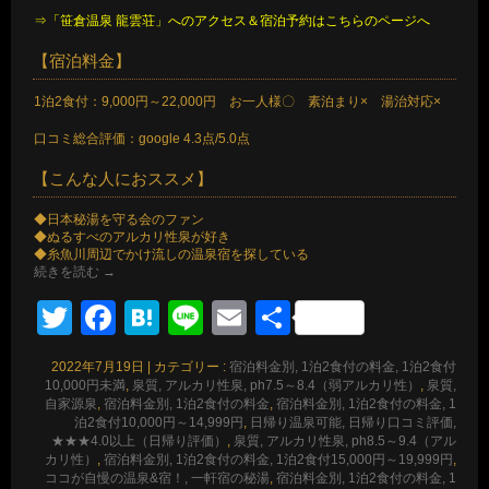
⇒「笹倉温泉 龍雲荘」へのアクセス＆宿泊予約はこちらのページへ
【宿泊料金】
1泊2食付：9,000円～22,000円 お一人様〇 素泊まり× 湯治対応×
口コミ総合評価：google 4.3点/5.0点
【こんな人におススメ】
◆日本秘湯を守る会のファン
◆ぬるすべのアルカリ性泉が好き
◆糸魚川周辺でかけ流しの温泉宿を探している
続きを読む
→
Twitter
Facebook
Hatena
Line
Email
共
有
2022年7月19日
|
カテゴリー :
宿泊料金別, 1泊2食付の料金, 1泊2食付
10,000円未満
,
泉質, アルカリ性泉, ph7.5～8.4（弱アルカリ性）
,
泉質,
自家源泉
,
宿泊料金別, 1泊2食付の料金
,
宿泊料金別, 1泊2食付の料金, 1
泊2食付10,000円～14,999円
,
日帰り温泉可能, 日帰り口コミ評価,
★★★4.0以上（日帰り評価）
,
泉質, アルカリ性泉, ph8.5～9.4（アル
カリ性）
,
宿泊料金別, 1泊2食付の料金, 1泊2食付15,000円～19,999円
,
ココが自慢の温泉&宿！, 一軒宿の秘湯
,
宿泊料金別, 1泊2食付の料金, 1