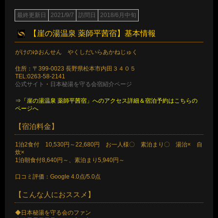
最終更新日
2021/9/7
訪問日
2018/6月中旬
【崖の湯温泉 薬師平茜宿】基本情報
がけのゆおんせん やくしだいらあかねじゅく
住所：〒399-0023 長野県松本市内田３４０５
TEL:0263-58-2141
公式サイト
・
日本秘湯を守る会宿紹介ページ
⇒「崖の湯温泉 薬師平茜宿」へのアクセス詳細＆宿泊予約はこちらの
ページへ
【宿泊料金】
1泊2食付 10,530円～22,680円 お一人様〇 素泊まり〇 湯治× 自
炊×
1泊朝食付8,640円～、素泊まり5,940円～
口コミ評価：Google 4.0点/5.0点
【こんな人におススメ】
◆日本秘湯を守る会のファン