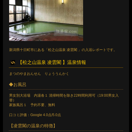
新潟県十日町市にある「松之山温泉 凌雲閣 」の入浴レポートです。
【松之山温泉 凌雲閣 】温泉情報
まつのやまおんせん りょううんかく
◆お風呂
男女別大浴場 内湯各１ 清掃時間を除き22時間利用可（19:00男女入
替）
家族風呂１ 予約不要、無料
口コミ評価：Google 4.0点/5.0点
【凌雲閣の温泉の特徴】