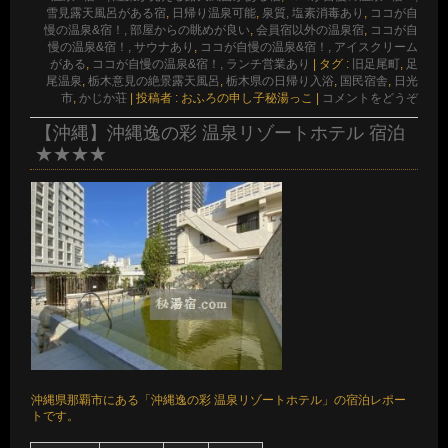
雪見露天風呂がある宿
,
日帰り温泉可能
,
泉質, 塩素消毒あり
,
ココが自
慢の温泉&宿！, 部屋からの眺めが良い
,
会員宿以外の温泉宿
,
ココが自
慢の温泉&宿！, サウナあり
,
ココが自慢の温泉&宿！, アイスクリーム
がある
,
ココが自慢の温泉&宿！, ランチ営業あり
|
タグ :
旧足尾町
,
足
尾温泉
,
栃木意見の絶景露天風呂
,
栃木県の日帰り入浴
,
国民宿舎
,
日光
市
,
かじか荘
|
投稿者 : おふろの申し子秘湯っこ
|
コメントをどうぞ
【沖縄】沖縄逸の彩 温泉リゾートホテル 宿泊
★★★★
沖縄県那覇市にある「沖縄逸の彩 温泉リゾートホテル」の宿泊レポー
トです。