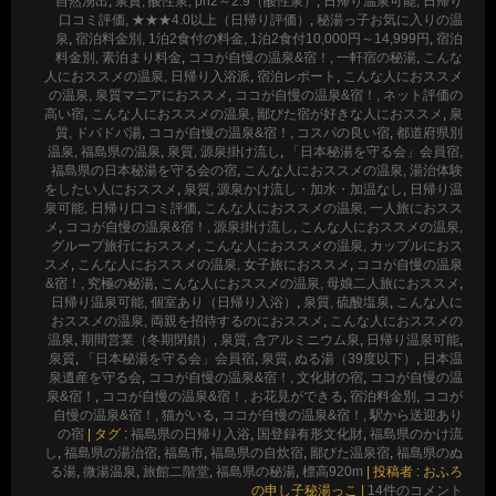
自然湧出
,
泉質, 酸性泉, ph2～2.9（酸性泉）
,
日帰り温泉可能, 日帰り
口コミ評価, ★★★4.0以上（日帰り評価）
,
秘湯っ子お気に入りの温
泉
,
宿泊料金別, 1泊2食付の料金, 1泊2食付10,000円～14,999円
,
宿泊
料金別, 素泊まり料金
,
ココが自慢の温泉&宿！, 一軒宿の秘湯
,
こんな
人におススメの温泉, 日帰り入浴派
,
宿泊レポート
,
こんな人におススメ
の温泉, 泉質マニアにおススメ
,
ココが自慢の温泉&宿！, ネット評価の
高い宿
,
こんな人におススメの温泉, 鄙びた宿が好きな人におススメ
,
泉
質, ドバドバ湯
,
ココが自慢の温泉&宿！, コスパの良い宿
,
都道府県別
温泉, 福島県の温泉
,
泉質, 源泉掛け流し
,
「日本秘湯を守る会」会員宿,
福島県の日本秘湯を守る会の宿
,
こんな人におススメの温泉, 湯治体験
をしたい人におススメ
,
泉質, 源泉かけ流し・加水・加温なし
,
日帰り温
泉可能, 日帰り口コミ評価
,
こんな人におススメの温泉, 一人旅におスス
メ
,
ココが自慢の温泉&宿！, 源泉掛け流し
,
こんな人におススメの温泉,
グループ旅行におススメ
,
こんな人におススメの温泉, カップルにおス
スメ
,
こんな人におススメの温泉, 女子旅におススメ
,
ココが自慢の温泉
&宿！, 究極の秘湯
,
こんな人におススメの温泉, 母娘二人旅におススメ
,
日帰り温泉可能, 個室あり（日帰り入浴）
,
泉質, 硫酸塩泉
,
こんな人に
おススメの温泉, 両親を招待するのにおススメ
,
こんな人におススメの
温泉
,
期間営業（冬期閉鎖）
,
泉質, 含アルミニウム泉
,
日帰り温泉可能
,
泉質
,
「日本秘湯を守る会」会員宿
,
泉質, ぬる湯（39度以下）
,
日本温
泉遺産を守る会
,
ココが自慢の温泉&宿！, 文化財の宿
,
ココが自慢の温
泉&宿！
,
ココが自慢の温泉&宿！, お花見ができる
,
宿泊料金別
,
ココが
自慢の温泉&宿！, 猫がいる
,
ココが自慢の温泉&宿！, 駅から送迎あり
の宿
|
タグ :
福島県の日帰り入浴
,
国登録有形文化財
,
福島県のかけ流
し
,
福島県の湯治宿
,
福島市
,
福島県の自炊宿
,
鄙びた温泉宿
,
福島県のぬ
る湯
,
微湯温泉
,
旅館二階堂
,
福島県の秘湯
,
標高920m
|
投稿者 : おふろ
の申し子秘湯っこ
|
14件のコメント