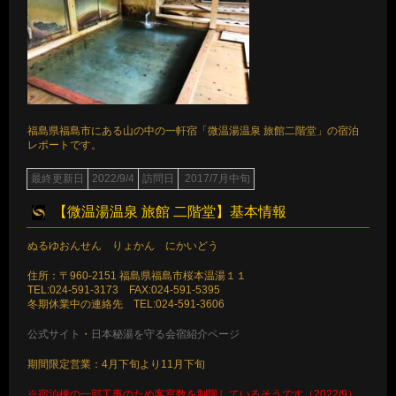
福島県福島市にある山の中の一軒宿「微温湯温泉 旅館二階堂」の宿泊
レポートです。
最終更新日
2022/9/4
訪問日
2017/7月中旬
【微温湯温泉 旅館 二階堂】基本情報
ぬるゆおんせん りょかん にかいどう
住所：〒960-2151 福島県福島市桜本温湯１１
TEL:024-591-3173 FAX:024-591-5395
冬期休業中の連絡先 TEL:024-591-3606
公式サイト
・
日本秘湯を守る会宿紹介ページ
期間限定営業：4月下旬より11月下旬
※宿泊棟の一部工事のため客室数を制限しているそうです（2022/9）