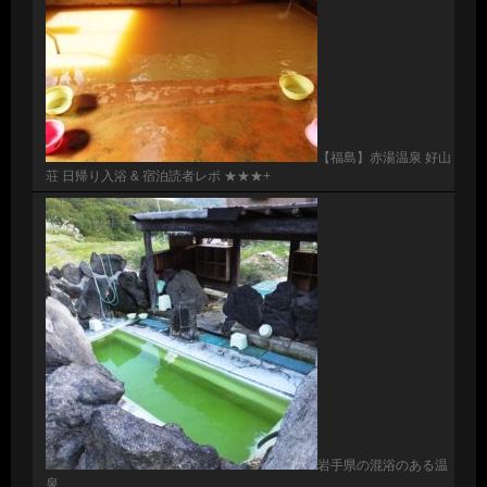
【福島】赤湯温泉 好山
荘 日帰り入浴 & 宿泊読者レポ ★★★+
岩手県の混浴のある温
泉