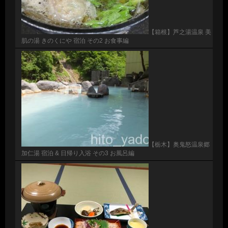
【箱根】芦之湯温泉 美
肌の湯 きのくにや 宿泊 その2 お食事編
【栃木】奥鬼怒温泉郷
加仁湯 宿泊 & 日帰り入浴 その3 お風呂編