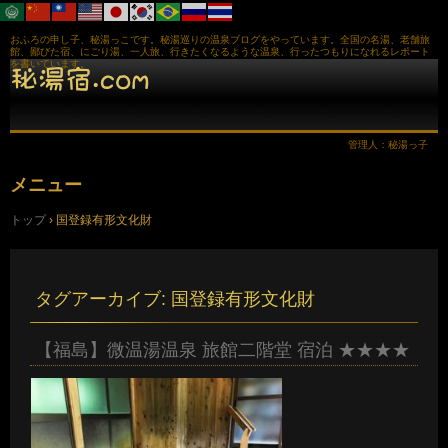
おふろの申し子、秘湯っこです。秘湯巡りの温泉ブログをやっています。全国の名湯、老舗旅
館、鄙びた宿、にごり湯、一人旅、行きたくなるような温泉、行ったつもりになれるレポート
を書いています。
管理人：秘湯っ子
メニュー
コ
トップ
›
国登録有形文化財
ン
テ
ン
ツ
へ
タグアーカイブ:
国登録有形文化財
ス
キ
ッ
【福島】微温湯温泉 旅館二階堂 宿泊 ★★★★
プ