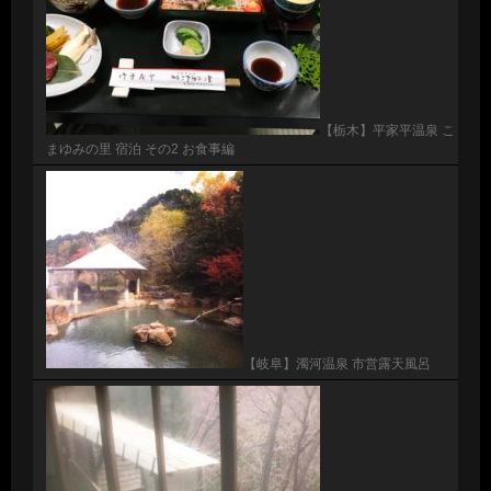
【栃木】平家平温泉 こ
まゆみの里 宿泊 その2 お食事編
【岐阜】濁河温泉 市営露天風呂