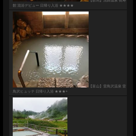
【群馬】法師温泉 長寿
館 混浴デビュー 日帰り入浴 ★★★★
【富山】雷鳥沢温泉 雷
鳥沢ヒュッテ 日帰り入浴 ★★★+