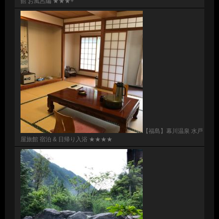
館 お風呂編 ★★★+
【福島】幕川温泉 水戸
屋旅館 宿泊 & 日帰り入浴 ★★★★