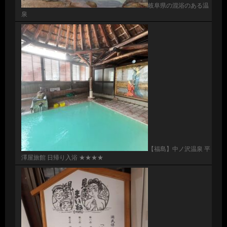
岐阜県の混浴のある温
泉
【福島】中ノ沢温泉 平
澤屋旅館 日帰り入浴 ★★★★