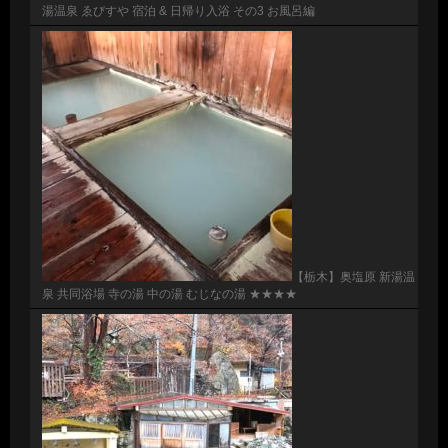
湯温泉 ゑびすや 宿泊 & 日帰り入浴 その3 お風呂編
【栃木】奥塩原 新湯温
泉 共同浴場 寺の湯 中の湯 むじなの湯 ★★★★