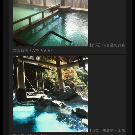
【群馬】仏岩温泉 鈴森
の湯 日帰り入浴 ★★★+
【山梨】川浦温泉 山県