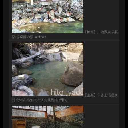
【栃木】川治温泉 共同
浴場 薬師の湯 ★★★+
【山梨】十谷上湯温泉
源氏の湯 宿泊 その3 お風呂編 [閉館]