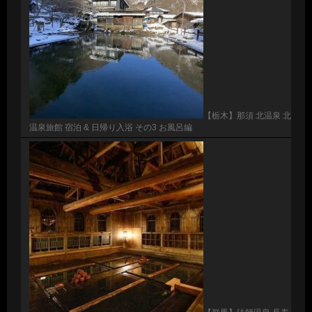
【栃木】那須 北温泉 北
温泉旅館 宿泊 & 日帰り入浴 その3 お風呂編