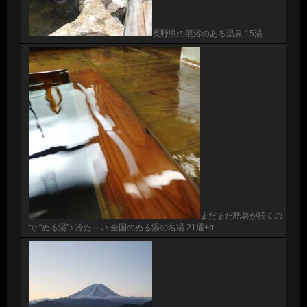
長野県の混浴のある温泉 15湯
まだまだ酷暑が続くの
で “ぬる湯”♪ 冷た～い 全国のぬる湯の名湯 21選+α