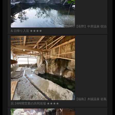
【長野】中房温泉 宿泊
& 日帰り入浴 ★★★★
【福島】木賊温泉 岩風
呂 24時間営業の共同浴場 ★★★★