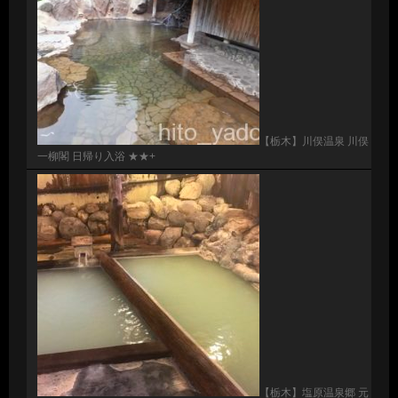
【栃木】川俣温泉 川俣
一柳閣 日帰り入浴 ★★+
【栃木】塩原温泉郷 元