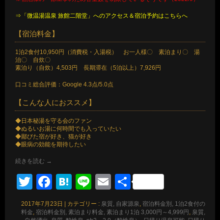
⇒「微温湯温泉 旅館二階堂」へのアクセス＆宿泊予約はこちらへ
【宿泊料金】
1泊2食付10,950円（消費税・入湯税） お一人様〇 素泊まり〇 湯
治〇 自炊〇
素泊り（自炊）4,503円 長期滞在（5泊以上）7,926円
口コミ総合評価：Google 4.3点/5.0点
【こんな人におススメ】
◆日本秘湯を守る会のファン
◆ぬるいお湯に何時間でも入っていたい
◆鄙びた宿が好き、猫が好き
◆眼病の効能を期待したい
続きを読む
→
Twitter
Facebook
Hatena
Line
Email
共
有
2017年7月23日
|
カテゴリー :
泉質, 自家源泉
,
宿泊料金別, 1泊2食付の
料金
,
宿泊料金別, 素泊まり料金, 素泊まり1泊 3,000円～4,999円
,
泉質,