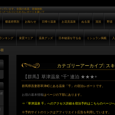
やっています。全国の名湯、老舗旅館、
行ったつもりになれるレポートを書いて
都道府県別
お知らせ
日帰り温泉
お花見温泉
ぬる湯
混浴
野湯
ランキング
泉質マニア
温泉グッズ
日本秘湯を守る会
ミシュラン掲載
入
い宿
カテゴリーアーカイブ:
スキ
【群馬】草津温泉 “千” 連泊 ★★★+
群馬県吾妻郡草津町にある温泉「千」の宿泊レポートです。
レポ
お宿の基本情報
はページの下部にあります。
⇒「草津温泉 千」へのアクセス詳細＆宿泊予約はこちらのページ
者
※予約サイトのリンクはアフィリエイト広告を利用しています。