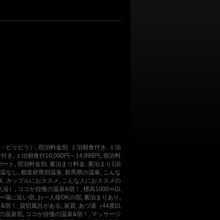
性泉・ピリピリ）
,
宿泊料金別, １泊朝食付き, １泊
き, １泊朝食付10,000円～14,999円
,
宿泊料
ポート
,
宿泊料金別, 素泊まり料金, 素泊まり1泊
加温なし
,
都道府県別温泉, 群馬県の温泉
,
こんな
, カップルにおススメ
,
こんな人におススメの
入浴）
,
ココが自慢の温泉&宿！, 標高1000ｍ以
キー場に近い宿
,
お一人様OKの宿
,
素泊まりあり
,
&宿！, 貸切風呂がある
,
泉質, あつ湯（44度以
の温泉宿
,
ココが自慢の温泉&宿！, マッサージ