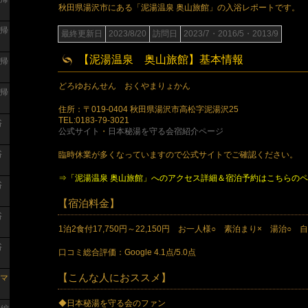
秋田県湯沢市にある「泥湯温泉 奥山旅館」の入浴レポートです。
日帰
最終更新日
2023/8/20
訪問日
2023/7・2016/5・2013/9
【泥湯温泉 奥山旅館】基本情報
日帰
どろゆおんせん おくやまりょかん
日帰
住所：〒019-0404 秋田県湯沢市高松字泥湯沢25
TEL:0183-79-3021
浴
公式サイト
・
日本秘湯を守る会宿紹介ページ
浴
臨時休業が多くなっていますので公式サイトでご確認ください。
⇒「泥湯温泉 奥山旅館」へのアクセス詳細＆宿泊予約はこちらの
浴
【宿泊料金】
浴
1泊2食付17,750円～22,150円 お一人様○ 素泊まり× 湯治○ 
浴
口コミ総合評価：Google 4.1点/5.0点
【こんな人におススメ】
マ
◆日本秘湯を守る会のファン