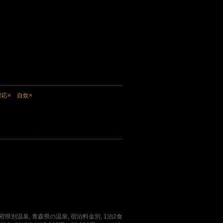
対応× 自炊×
府県別温泉, 青森県の温泉
,
宿泊料金別, 1泊2食