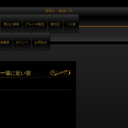
管理人：秘湯っ子
登山と秘湯
グルメ＆観光
旅行記
一人旅
湯履歴
ポリシー
お問合せ
ー場に近い宿
へ