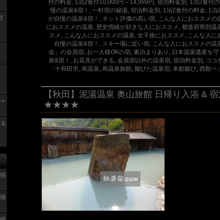
付の料金, 1泊2食付10,000円～14,999円
,
宿泊料金別, 1泊2食付の料
慢の温泉&宿！, 一軒宿の秘湯
,
宿泊料金別, 1泊2食付の料金, 1泊2食
3
が自慢の温泉&宿！, ネット評価の高い宿
,
こんな人におススメの温
におススメの温泉, 歴史情緒が好きな人におススメ
,
都道府県別温
スメ
,
こんな人におススメの温泉, 女子旅におススメ
,
こんな人に
自慢の温泉&宿！, スキー場に近い宿
,
こんな人におススメの温
会」の会員宿
,
お一人様OKの宿
,
素泊まりあり
,
日本温泉遺産を守
泉&宿！, お花見ができる
,
会員宿以外の温泉宿
,
宿泊料金別
,
ココ
:
十和田市
,
蔦温泉
,
蔦温泉旅館
,
鄙びた温泉宿
,
本館鄙び
,
西館ベ
【秋田】泥湯温泉 奥山旅館 日帰り入浴 & 
+
★★★★
 &
日帰
日帰
日帰