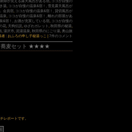
, 新緑が見える露天風呂がある宿
,
ココが自慢の
つき湯
,
ココが自慢の温泉&宿！, 雪見露天風呂が
」会員宿
,
ココが自慢の温泉&宿！, 貸切風呂が
る温泉
,
ココが自慢の温泉&宿！, 離れの部屋があ
泉&宿！, お酒が充実している宿
,
ココが自慢の
の花
,
天狗伝説
,
ゆざわガレット
,
秋田県の秘湯
,
画
,
湯沢市
,
泥湯温泉
,
秋田県のにごり湯
,
奥山旅
稿者 : おふろの申し子秘湯っこ
|
7件のコメント
 蕎麦セット ★★★★
ンチレポートです。
6