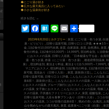
呂編
◆にごり湯が好き
◆広大な露天風呂に入ってみたい
◆小さな温泉街が好き
2
続きを読む
→
者
Twitter
Facebook
Hatena
Line
Email
共
有
2023年8月20日
|
カテゴリー :
泉質, にごり湯・色つき湯, 白
泉・ピリピリ）
,
日帰り温泉可能, 日帰り口コミ評価, ★★★3.5
金, 1泊2食付10,000円未満
,
泉質, 自家源泉
,
泉質, 自然湧出
,
泉質,
食付の料金, 1泊2食付10,000円～14,999円
,
宿泊料金別, １泊朝食付
におススメの温泉, 日帰り入浴派
,
「日本秘湯を守る会」会員宿
湯・色つき湯, 赤湯（にごり湯・色つき湯）
,
都道府県別温泉, 
泉）
,
宿泊料金別, 素泊まり料金, 素泊まり1泊 5,000円～7,999円
,
マニアにおススメ
,
宿泊料金別, 1泊2食付の料金, 1泊2食付20,00
泉可能, 混浴あり（日帰り入浴）
,
泉質, 源泉掛け流し
,
こんな人に
日帰り温泉可能, 日帰り口コミ評価
,
こんな人におススメの温泉, 
泉&宿！, 源泉掛け流し
,
こんな人におススメの温泉, 一人旅にお
浴
におススメの温泉, グループ旅行におススメ
,
こんな人におススメの
メの温泉, 女子旅におススメ
,
こんな人におススメの温泉, 母娘二
スメの温泉, 子供連れファミリーにおススメ
,
泉質, 硫酸塩泉
,
こん
日帰り温泉可能, 入浴＆食事プランあり（日帰り入浴）
,
ココが自
おススメの温泉
,
ココが自慢の温泉&宿！, 眺めの良いお風呂
,
お
山を眺めながらの露天風呂
,
泉質, 硫黄泉×にごり湯（白湯）
,
泉質