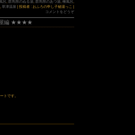
風呂
,
群馬県のぬる湯
,
群馬県のあつ湯
,
檜風呂
,
,
草津温泉
|
投稿者 : おふろの申し子秘湯っこ
|
コメントをどうぞ
屋編 ★★★★
ポートです。