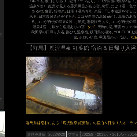
OKの宿
,
素泊まりあり
,
湯治プランあり
,
ココが自慢の温泉&宿！
温泉&宿！, 紅葉が見える露天風呂がある宿
,
泉質, にごり湯・色
ある宿
,
泉質, 酸性泉
,
日帰り温泉可能
,
泉質
,
「日本秘湯を守る会
ある
,
日本温泉遺産を守る会
,
ココが自慢の温泉&宿！, 混浴のあ
る
,
ココが自慢の温泉&宿！
,
泉質, 湯花販売あり
,
ココが自慢の温
温泉&宿！, 駅から送迎ありの宿
|
タグ :
天狗の湯
,
蕎麦カフェゆ
秋田県の日帰り入浴
,
鄙びた温泉宿
,
秋田県の混浴
,
YOUTUBE動
混
館
,
ボロいい宿
,
秋田県のかけ流し
|
投
【群馬】鹿沢温泉 紅葉館 宿泊 & 日帰り入浴
混
群馬県嬬恋村にある「鹿沢温泉 紅葉館」の宿泊＆日帰り入浴・ラ
最終更新日
2023/8/20
訪問日
2023/8・2019/6・2015/5・2014/