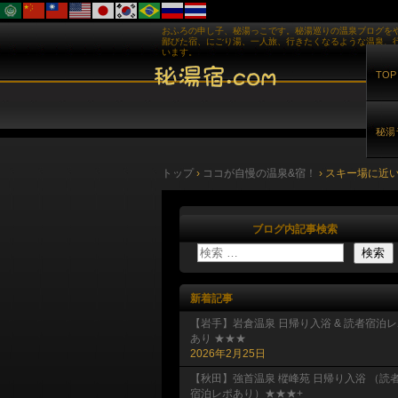
おふろの申し子、秘湯っこです。秘湯巡りの温泉ブログを
鄙びた宿、にごり湯、一人旅、行きたくなるような温泉、
います。
TOP
秘湯
トップ
›
ココが自慢の温泉&宿！
›
スキー場に近
ブログ内記事検索
新着記事
【岩手】岩倉温泉 日帰り入浴 & 読者宿泊
あり ★★★
2026年2月25日
【秋田】強首温泉 樅峰苑 日帰り入浴 （読
宿泊レポあり）★★★+