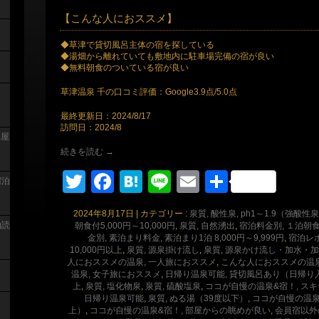
【こんな人におススメ】
◆草津で貸切風呂主体の宿を探している
◆湯畑から離れていても敷地内に駐車場完備の宿が良い
◆無料朝食のついている宿が良い
草津温泉 千の口コミ評価：Google3.9点/5.0点
最終更新日：2024/8/17
訪問日：2024/8
部屋
続きを読む
→
Twitter
Facebook
Hatena
Line
Email
共
宿泊
有
2024年8月17日
|
カテゴリー :
泉質, 酸性泉, ph1～1.9（強酸
泊読
朝食付5,000円～10,000円
,
泉質, 自然湧出
,
宿泊料金別, １泊朝食付
金別, 素泊まり料金, 素泊まり1泊 8,000円～9,999円
,
宿泊レ
10,000円以上
,
泉質, 源泉掛け流し
,
泉質, 源泉かけ流し・加水・
人におススメの温泉, 一人旅におススメ
,
こんな人におススメの温泉
温泉, 女子旅におススメ
,
日帰り温泉可能, 貸切風呂あり（日帰り
上
,
泉質, 塩化物泉
,
泉質, 硫酸塩泉
,
ココが自慢の温泉&宿！, ス
日帰り温泉可能
,
泉質, ぬる湯（39度以下）
,
ココが自慢の温泉
上）
,
ココが自慢の温泉&宿！, 部屋からの眺めが良い
,
会員宿以外