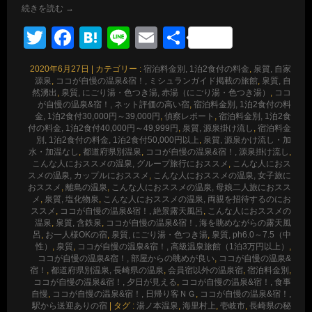
続きを読む
→
Twitter
Facebook
Hatena
Line
Email
共
有
2020年6月27日
|
カテゴリー :
宿泊料金別, 1泊2食付の料金
,
泉質, 自家
源泉
,
ココが自慢の温泉&宿！, ミシュランガイド掲載の旅館
,
泉質, 自
然湧出
,
泉質, にごり湯・色つき湯, 赤湯（にごり湯・色つき湯）
,
ココ
が自慢の温泉&宿！, ネット評価の高い宿
,
宿泊料金別, 1泊2食付の料
金, 1泊2食付30,000円～39,000円
,
偵察レポート
,
宿泊料金別, 1泊2食
付の料金, 1泊2食付40,000円～49,999円
,
泉質, 源泉掛け流し
,
宿泊料金
別, 1泊2食付の料金, 1泊2食付50,000円以上
,
泉質, 源泉かけ流し・加
水・加温なし
,
都道府県別温泉
,
ココが自慢の温泉&宿！, 源泉掛け流し
,
こんな人におススメの温泉, グループ旅行におススメ
,
こんな人におス
スメの温泉, カップルにおススメ
,
こんな人におススメの温泉, 女子旅に
おススメ
,
離島の温泉
,
こんな人におススメの温泉, 母娘二人旅におスス
メ
,
泉質, 塩化物泉
,
こんな人におススメの温泉, 両親を招待するのにお
ススメ
,
ココが自慢の温泉&宿！, 絶景露天風呂
,
こんな人におススメの
温泉
,
泉質, 含鉄泉
,
ココが自慢の温泉&宿！, 海を眺めながらの露天風
呂
,
お一人様OKの宿
,
泉質, にごり湯・色つき湯
,
泉質, ph6.0～7.5（中
性）
,
泉質
,
ココが自慢の温泉&宿！, 高級温泉旅館（1泊3万円以上）
,
ココが自慢の温泉&宿！, 部屋からの眺めが良い
,
ココが自慢の温泉&
宿！
,
都道府県別温泉, 長崎県の温泉
,
会員宿以外の温泉宿
,
宿泊料金別
,
ココが自慢の温泉&宿！, 夕日が見える
,
ココが自慢の温泉&宿！, 食事
自慢
,
ココが自慢の温泉&宿！, 日帰り客ＮＧ
,
ココが自慢の温泉&宿！,
駅から送迎ありの宿
|
タグ :
湯ノ本温泉
,
海里村上
,
壱岐市
,
長崎県の秘