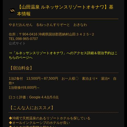
【山田温泉 ルネッサンスリゾートオキナワ】基
本情報
やまだおんせん るねっさんすりぞーと おきなわ
住所：〒904-0416 沖縄県国頭郡恩納村山田３４２５−２
TEL:098-965-0707
公式サイト
⇒「ルネッサンスリゾートオキナワ」へのアクセス詳細＆宿泊予約はこ
ちらのページへ
【宿泊料金】
1泊2食付 13,500円～87,500円 お一人様〇 素泊まり× 湯治× 自
炊×
1泊朝食付8,600円～
口コミ評価：Google 4.4点/5.0点
【こんな人におススメ】
◆沖縄で天然温泉のあるリゾートホテルを探している
◆オールインクルーシブのホテルが良い