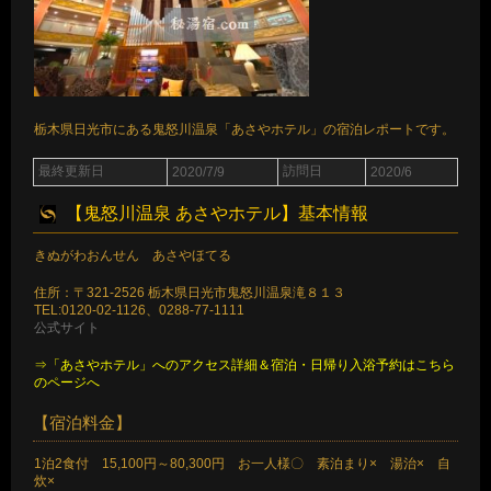
栃木県日光市にある鬼怒川温泉「あさやホテル」の宿泊レポートです。
最終更新日
訪問日
2020/7/9
2020/6
【鬼怒川温泉 あさやホテル】基本情報
きぬがわおんせん あさやほてる
住所：〒321-2526 栃木県日光市鬼怒川温泉滝８１３
TEL:0120-02-1126、0288-77-1111
公式サイト
⇒「あさやホテル」へのアクセス詳細＆宿泊・日帰り入浴予約はこちら
のページへ
【宿泊料金】
1泊2食付 15,100円～80,300円 お一人様〇 素泊まり× 湯治× 自
炊×