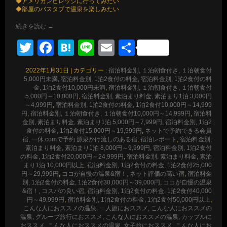
◆アメリカンビレッジに行ってみたい
◆部屋のバスタブで温泉を楽しみたい
続きを読む
→
Twitter
Facebook
Hatena
Line
Email
共
有
2022年1月31日
|
カテゴリー :
宿泊料金別, １泊朝食付き, １泊朝食付
5,000円未満
,
宿泊料金別, 1泊2食付の料金
,
宿泊料金別, 1泊2食付の料
金, 1泊2食付10,000円未満
,
宿泊料金別, １泊朝食付き, １泊朝食付
5,000円～10,000円
,
宿泊料金別, 素泊まり料金, 素泊まり1泊 3,000円
～4,999円
,
宿泊料金別, 1泊2食付の料金, 1泊2食付10,000円～14,999
円
,
宿泊料金別, １泊朝食付き, １泊朝食付10,000円～14,999円
,
宿泊料
金別, 素泊まり料金, 素泊まり1泊 5,000円～7,999円
,
宿泊料金別, 1泊2
食付の料金, 1泊2食付15,000円～19,999円
,
ネットで予約できる会員
宿, 一休.comで予約 源泉かけ流しのある宿
,
宿泊レポート
,
宿泊料金別,
素泊まり料金, 素泊まり1泊 8,000円～9,999円
,
宿泊料金別, 1泊2食付
の料金, 1泊2食付20,000円～24,999円
,
宿泊料金別, 素泊まり料金, 素泊
まり1泊 10,000円以上
,
宿泊料金別, 1泊2食付の料金, 1泊2食付25,000
円～29,999円
,
ココが自慢の温泉&宿！, ネット評価の高い宿
,
宿泊料金
別, 1泊2食付の料金, 1泊2食付30,000円～39,000円
,
ココが自慢の温泉
&宿！, コスパの良い宿
,
宿泊料金別, 1泊2食付の料金, 1泊2食付40,000
円～49,999円
,
宿泊料金別, 1泊2食付の料金, 1泊2食付50,000円以上
,
こんな人におススメの温泉, 一人旅におススメ
,
こんな人におススメの
温泉, グループ旅行におススメ
,
こんな人におススメの温泉, カップルに
おススメ
,
こんな人におススメの温泉, 女子旅におススメ
,
こんな人にお