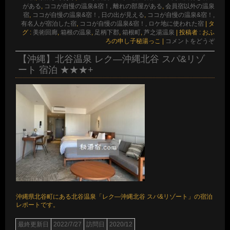
がある
,
ココが自慢の温泉&宿！, 離れの部屋がある
,
会員宿以外の温泉
宿
,
ココが自慢の温泉&宿！, 日の出が見える
,
ココが自慢の温泉&宿！,
有名人が宿泊した宿
,
ココが自慢の温泉&宿！, ロケ地に使われた宿
|
タ
グ :
美術回廊
,
箱根の温泉
,
足柄下郡
,
箱根町
,
芦之湯温泉
|
投稿者 : おふ
ろの申し子秘湯っこ
|
コメントをどうぞ
【沖縄】北谷温泉 レク―沖縄北谷 スパ&リゾ
ート 宿泊 ★★★+
沖縄県北谷町にある北谷温泉「レク―沖縄北谷 スパ&リゾート」の宿泊
レポートです。
最終更新日
2022/7/27
訪問日
2020/12