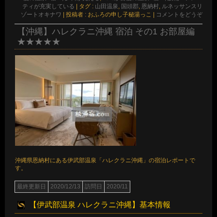
ティが充実している
|
タグ :
山田温泉
,
国頭郡
,
恩納村
,
ルネッサンスリ
ゾートオキナワ
|
投稿者 : おふろの申し子秘湯っこ
|
コメントをどうぞ
【沖縄】ハレクラニ沖縄 宿泊 その1 お部屋編
★★★★★
沖縄県恩納村にある伊武部温泉「ハレクラニ沖縄」の宿泊レポートで
す。
最終更新日
2020/12/13
訪問日
2020/11
【伊武部温泉 ハレクラニ沖縄】基本情報