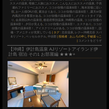
ススメの温泉, 母娘二人旅におススメ
,
こんな人におススメの温泉, 子供
連れファミリーにおススメ
,
ココが自慢の温泉&宿！, 海水浴場に近い
宿
,
お一人様OKの宿
,
素泊まりあり
,
ココが自慢の温泉&宿！, 露天or室
内風呂付き客室がある
,
ココが自慢の温泉&宿！, メゾネットタイプあ
り
,
会員宿以外の温泉宿
,
都道府県別温泉, 沖縄県の温泉
,
ココが自慢の
温泉&宿！, 夕日が見える
,
ココが自慢の温泉&宿！, エステあり
,
ココが
自慢の温泉&宿！, アイスクリームがある
,
ココが自慢の温泉&宿！, 設
備・アメニティが充実している
|
タグ :
北谷温泉
,
レク―沖縄北谷 スパ
&リゾート
,
ベッセルホテル
,
中頭郡
|
投稿者 : おふろの申し子秘湯っこ
|
コメントをどうぞ
【沖縄】伊計島温泉 AJリゾートアイランド伊
計島 宿泊 その1 お部屋編 ★★★+