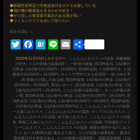
◆那覇空港周辺で天然温泉付きホテルを探している
◆飛行機の離着陸を見るのが大好き！
◆かけ流しの客室露天風呂のある宿が良い
◆ウミカジテラスを歩いて回りたい
続きを読む
→
Twitter
Facebook
Hatena
Line
Email
共
有
2020年12月23日
|
カテゴリー :
こんな人におススメの温泉, 高級旅館
が好き
,
ココが自慢の温泉&宿！, 一軒宿の秘湯
,
宿泊料金別, 1泊2食付
の料金, 1泊2食付15,000円～19,999円
,
宿泊料金別, １泊朝食付き, １泊
朝食付10,000円～14,999円
,
ネットで予約できる会員宿, 一休.comで予
約 源泉かけ流しのある宿
,
宿泊料金別, 1泊2食付の料金, 1泊2食付
20,000円～24,999円
,
宿泊レポート
,
宿泊料金別, 1泊2食付の料金, 1泊
2食付25,000円～29,999円
,
ココが自慢の温泉&宿！, ネット評価の高
い宿
,
宿泊料金別, 1泊2食付の料金, 1泊2食付30,000円～39,000円
,
宿
泊料金別, 1泊2食付の料金, 1泊2食付40,000円～49,999円
,
宿泊料金別,
1泊2食付の料金, 1泊2食付50,000円以上
,
こんな人におススメの温泉,
一人旅におススメ
,
こんな人におススメの温泉, カップルにおススメ
,
こ
んな人におススメの温泉, 女子旅におススメ
,
こんな人におススメの温
泉, 母娘二人旅におススメ
,
こんな人におススメの温泉, 子供連れファミ
リーにおススメ
,
こんな人におススメの温泉, 両親を招待するのにおス
スメ
,
お一人様OKの宿
,
素泊まりあり
,
ココが自慢の温泉&宿！, 露天or
室内風呂付き客室がある
,
ココが自慢の温泉&宿！, 高級温泉旅館（1泊