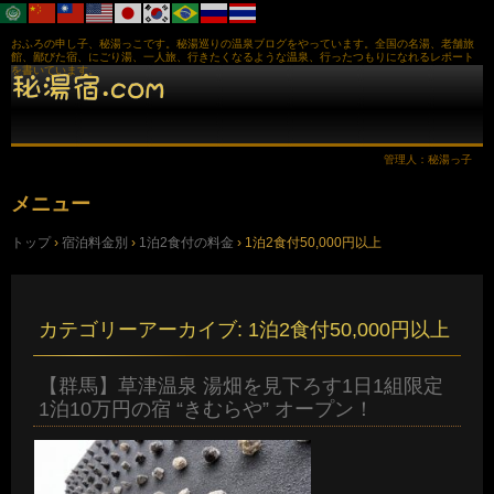
おふろの申し子、秘湯っこです。秘湯巡りの温泉ブログをやっています。全国の名湯、老舗旅
館、鄙びた宿、にごり湯、一人旅、行きたくなるような温泉、行ったつもりになれるレポート
を書いています。
管理人：秘湯っ子
メニュー
コ
トップ
›
宿泊料金別
›
1泊2食付の料金
›
1泊2食付50,000円以上
ン
テ
ン
ツ
へ
カテゴリーアーカイブ:
1泊2食付50,000円以上
ス
キ
ッ
【群馬】草津温泉 湯畑を見下ろす1日1組限定
プ
1泊10万円の宿 “きむらや” オープン！