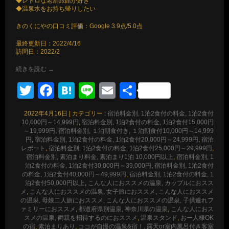
◆レトロな老舗旅館が好き
◆温泉水をお持ち帰りしたい
きのくにやの口コミ評価：Google 3.9点/5.0点
最終更新日：2022/4/16
訪問日：2022/2
続きを読む
→
Twitter
Facebook
Hatena
Line
Email
共
有
2022年4月16日
|
カテゴリー :
宿泊料金別, 1泊2食付の料金, 1泊2食付
10,000円～14,999円
,
宿泊料金別, 1泊2食付の料金, 1泊2食付15,000円
～19,999円
,
宿泊料金別, １泊朝食付き, １泊朝食付10,000円～14,999
円
,
宿泊料金別, 1泊2食付の料金, 1泊2食付20,000円～24,999円
,
宿泊
レポート
,
宿泊料金別, 1泊2食付の料金, 1泊2食付25,000円～29,999円
,
宿泊料金別, 素泊まり料金, 素泊まり1泊 10,000円以上
,
宿泊料金別, 1
泊2食付の料金, 1泊2食付30,000円～39,000円
,
宿泊料金別, 1泊2食付
の料金, 1泊2食付40,000円～49,999円
,
宿泊料金別, 1泊2食付の料金, 1
泊2食付50,000円以上
,
こんな人におススメの温泉, カップルにおスス
メ
,
こんな人におススメの温泉, 女子旅におススメ
,
こんな人におススメ
の温泉, 母娘二人旅におススメ
,
こんな人におススメの温泉, 子供連れフ
ァミリーにおススメ
,
都道府県別温泉, 神奈川県の温泉
,
こんな人におス
スメの温泉, 両親を招待するのにおススメ
,
温泉スタンド
,
お一人様OK
の宿
,
素泊まりあり
,
ココが自慢の温泉&宿！, 露天or室内風呂付き客室