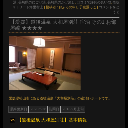
湯
,
長崎県のにごり湯
,
長崎県のかけ流し
,
口コミで評判の良い宿
,
壱岐
リトリート海里村上
|
投稿者 : おふろの申し子秘湯っこ
|
コメントをど
うぞ
【愛媛】道後温泉 大和屋別荘 宿泊 その1 お部
屋編 ★★★★
愛媛県松山市にある道後温泉「大和屋別荘」の宿泊レポートです。
最終更新日
2020/5/28
訪問日
2018/2月上旬
【道後温泉 大和屋別荘】基本情報