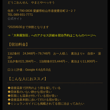
どうごおんせん やまとやべっそう
住所：〒790-0836 愛媛県松山市道後鷺谷町２−２７
TEL:089-931-7771
公式サイト
*2020/6/30まで休館となります
⇒「大和屋別荘」へのアクセス詳細＆宿泊予約はこちらのページへ
【宿泊料金】
1泊2食付 24,948円～79,746円 お一人様△ 素泊まり○ 自炊× 湯
治×
1泊夕食付21,384円～、1泊朝食付15,444円～、素泊まり11,800円～
口コミ評価：Google 4.4点/5.0点
【こんな人におススメ】
◆道後温泉で評判のよう宿を探している
◆団体客のいない静かな宿が良い
◆部屋にも温泉が付いている宿が良い
◆道後温泉本館に歩いて行ける宿が良い
◆ミシュランガイドにも掲載されてる宿に泊まってみたい