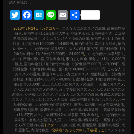
続きを読む
→
Twitter
Facebook
Hatena
Line
Email
共
有
2018年3月24日
|
カテゴリー :
こんな人におススメの温泉, 高級旅館が
好き
,
宿泊料金別, 1泊2食付の料金
,
宿泊料金別, １泊朝食付き
,
ココが
自慢の温泉&宿！, ミシュランガイド掲載の旅館
,
宿泊料金別, １泊朝食
付き, １泊朝食付10,000円～14,999円
,
宿泊料金別, 素泊まり料金
,
宿泊
レポート
,
ココが自慢の温泉&宿！, 大人の隠れ家的宿
,
宿泊料金別, 1泊
2食付の料金, 1泊2食付20,000円～24,999円
,
ココが自慢の温泉&宿！,
ネット評価の高い宿
,
宿泊料金別, 素泊まり料金, 素泊まり1泊 10,000円
以上
,
宿泊料金別, 1泊2食付の料金, 1泊2食付25,000円～29,999円
,
宿
泊料金別, 1泊2食付の料金, 1泊2食付30,000円～39,000円
,
こんな人に
おススメの温泉, 湯巡りをしたい方におススメ
,
宿泊料金別, 1泊2食付
の料金, 1泊2食付40,000円～49,999円
,
宿泊料金別, 1泊2食付の料金, 1
泊2食付50,000円以上
,
こんな人におススメの温泉, 一人旅におススメ
,
こんな人におススメの温泉, カップルにおススメ
,
こんな人におススメ
の温泉, 女子旅におススメ
,
こんな人におススメの温泉, 母娘二人旅にお
ススメ
,
こんな人におススメの温泉, 両親を招待するのにおススメ
,
お一
人様OKの宿
,
ココが自慢の温泉&宿！, 露天or室内風呂付き客室がある
,
都道府県別温泉, 愛媛県の温泉
,
ココが自慢の温泉&宿！, 高級温泉旅館
（1泊3万円以上）
,
会員宿以外の温泉宿
,
宿泊料金別
,
ココが自慢の温
泉&宿！, 有名人が宿泊した宿
,
ココが自慢の温泉&宿！, 高速インター
から30分以内の宿
|
タグ :
一人旅
,
松山市
,
道後温泉
,
愛媛県の秘湯
,
大
和屋別荘
,
内湯付客室
|
投稿者 : おふろの申し子秘湯っこ
|
コメントを