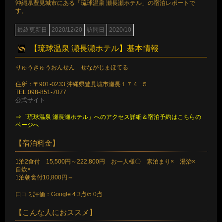
沖縄県豊見城市にある「琉球温泉 瀬長瀬ホテル」の宿泊レポートで
す。
最終更新日
2020/12/20
訪問日
2020/10
【琉球温泉 瀬長瀬ホテル】基本情報
りゅうきゅうおんせん せながじまほてる
住所：〒901-0233 沖縄県豊見城市瀬長１７４−５
TEL:098-851-7077
公式サイト
⇒「琉球温泉 瀬長瀬ホテル」へのアクセス詳細＆宿泊予約はこちらの
ページへ
【宿泊料金】
1泊2食付 15,500円～222,800円 お一人様〇 素泊まり× 湯治×
自炊×
1泊朝食付10,800円～
口コミ評価：Google 4.3点/5.0点
【こんな人におススメ】