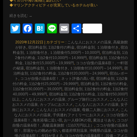
◆イルカや海の動物と戯れたい
◆マリンアクティビティが充実しているホテルが良い
続きを読む
→
Twitter
Facebook
Hatena
Line
Email
共
有
2020年12月22日
|
カテゴリー :
こんな人におススメの温泉, 高級旅館
が好き
,
宿泊料金別, 1泊2食付の料金
,
宿泊料金別, １泊朝食付き
,
宿泊
料金別, １泊朝食付き, １泊朝食付5,000円～10,000円
,
宿泊料金別, 1泊
2食付の料金, 1泊2食付10,000円～14,999円
,
宿泊料金別, 1泊2食付の
料金, 1泊2食付15,000円～19,999円
,
ココが自慢の温泉&宿！, 一軒宿
の秘湯
,
宿泊料金別, １泊朝食付き, １泊朝食付10,000円～14,999円
,
宿
泊料金別, 1泊2食付の料金, 1泊2食付20,000円～24,999円
,
宿泊レポー
ト
,
ココが自慢の温泉&宿！, ネット評価の高い宿
,
宿泊料金別, 1泊2食
付の料金, 1泊2食付25,000円～29,999円
,
宿泊料金別, 1泊2食付の料金,
1泊2食付30,000円～39,000円
,
宿泊料金別, 1泊2食付の料金, 1泊2食付
40,000円～49,999円
,
宿泊料金別, 1泊2食付の料金, 1泊2食付50,000円
以上
,
こんな人におススメの温泉, グループ旅行におススメ
,
こんな人に
おススメの温泉, カップルにおススメ
,
こんな人におススメの温泉, 女子
旅におススメ
,
こんな人におススメの温泉, 母娘二人旅におススメ
,
こん
な人におススメの温泉, 子供連れファミリーにおススメ
,
ココが自慢の
温泉&宿！, 海水浴場に近い宿
,
お一人様OKの宿
,
素泊まりあり
,
ココが
自慢の温泉&宿！, 高級温泉旅館（1泊3万円以上）
,
ココが自慢の温泉&
宿！, 部屋からの眺めが良い
,
都道府県別温泉, 沖縄県の温泉
,
ココが自
慢の温泉&宿！, 夕日が見える
,
ココが自慢の温泉&宿！, 設備・アメニ