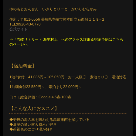
ゆのもとおんせん いきりとりーと かいりむらかみ
住所：〒811-5556 長崎県壱岐市勝本町立石西触１１９−２
TEL:0920-43-0770
公式サイト
⇒「壱岐リトリート 海里村上」へのアクセス詳細＆宿泊予約はこちら
のページへ
【宿泊料金】
1泊2食付 41,085円～105,050円 お一人様〇 素泊まり〇 湯治対応
×
1泊朝食付23,550円～、素泊まり22,000円～
口コミ総合評価：Google 4.5点/100点
【こんな人におススメ】
◆壱岐の海の幸を味わえる高級旅館を探している
◆展望の良い露天風呂が好き
◆茶褐色のにごり湯が好き