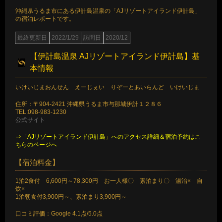
沖縄県うるま市にある伊計島温泉の「AJリゾートアイランド伊計島」
の宿泊レポートです。
最終更新日
2022/1/29
訪問日
2020/12
【伊計島温泉 AJリゾートアイランド伊計島】基
本情報
いけいじまおんせん えーじぇい りぞーとあいらんど いけいじま
住所：〒904-2421 沖縄県うるま市与那城伊計１２８６
TEL:098-983-1230
公式サイト
⇒「AJリゾートアイランド伊計島」へのアクセス詳細＆宿泊予約はこ
ちらのページへ
【宿泊料金】
1泊2食付 6,600円～78,300円 お一人様〇 素泊まり〇 湯治× 自
炊×
1泊朝食付3,900円～、素泊まり3,900円～
口コミ評価：Google 4.1点/5.0点