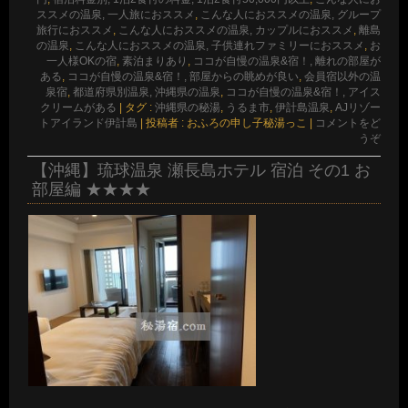
ススメの温泉, 一人旅におススメ
,
こんな人におススメの温泉, グループ
旅行におススメ
,
こんな人におススメの温泉, カップルにおススメ
,
離島
の温泉
,
こんな人におススメの温泉, 子供連れファミリーにおススメ
,
お
一人様OKの宿
,
素泊まりあり
,
ココが自慢の温泉&宿！, 離れの部屋が
ある
,
ココが自慢の温泉&宿！, 部屋からの眺めが良い
,
会員宿以外の温
泉宿
,
都道府県別温泉, 沖縄県の温泉
,
ココが自慢の温泉&宿！, アイス
クリームがある
|
タグ :
沖縄県の秘湯
,
うるま市
,
伊計島温泉
,
AJリゾー
トアイランド伊計島
|
投稿者 : おふろの申し子秘湯っこ
|
コメントをど
うぞ
【沖縄】琉球温泉 瀬長島ホテル 宿泊 その1 お
部屋編 ★★★★