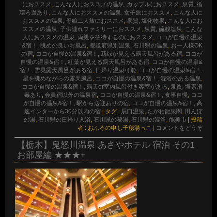
におススメ
,
こんな人におススメの温泉, カップルにおススメ
,
泉質, 循
環ろ過あり
,
こんな人におススメの温泉, 女子旅におススメ
,
こんな人に
おススメの温泉, 母娘二人旅におススメ
,
泉質, 塩化物泉
,
こんな人にお
ススメの温泉, 子供連れファミリーにおススメ
,
泉質, 硫酸塩泉
,
こんな
人におススメの温泉, 両親を招待するのにおススメ
,
ココが自慢の温泉
&宿！, 眺めの良いお風呂
,
都道府県別温泉, 石川県の温泉
,
お一人様OK
の宿
,
ココが自慢の温泉&宿！, 新緑が見える露天風呂がある宿
,
ココが
自慢の温泉&宿！, 紅葉が見える露天風呂がある宿
,
ココが自慢の温泉&
宿！, 雪見露天風呂がある宿
,
日帰り温泉可能
,
ココが自慢の温泉&宿！,
星を眺めながらの露天風呂
,
ココが自慢の温泉&宿！, 混浴のある温泉
,
ココが自慢の温泉&宿！, 露天or室内風呂付き客室がある
,
泉質, 塩素消
毒あり
,
会員宿以外の温泉宿
,
ココが自慢の温泉&宿！, 食事自慢
,
ココ
が自慢の温泉&宿！, 駅から送迎ありの宿
,
ココが自慢の温泉&宿！, 高
速インターから30分以内の宿
|
タグ :
辰口温泉
,
たがわ龍泉閣
,
田んぼ
の湯
,
石川県の日帰り入浴
,
石川県の秘湯
,
石川県の混浴
,
能美市
|
投稿
者 : おふろの申し子秘湯っこ
|
コメントをどうぞ
【栃木】鬼怒川温泉 あさやホテル 宿泊 その1
お部屋編 ★★★+