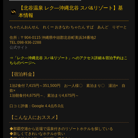
【北谷温泉 レク―沖縄北谷 スパ&リゾート】基
本情報
ちゃたんおんせん れくー おきなわ ちゃたん すぱ あんど りぞーと
住所：〒904-0115 沖縄県中頭郡北谷町美浜34番地2
TEL:098-936-2288
公式サイト
⇒「レク―沖縄北谷 スパ&リゾート」へのアクセス詳細＆宿泊予約はこ
ちらのページへ
【宿泊料金】
1泊2食付 7,415円～351,500円 お一人様〇 素泊まり〇 湯治× 自
炊×
1泊朝食付4,675円～、素泊まり4,675円～
口コミ評価：Google 4.4点/5.0点
【こんな人におススメ】
◆那覇空港から近場で温泉付きのリゾートホテルを探している
◆新しくてきれいなホテルが良い