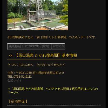
石川県能美市にある「辰口温泉 たがわ龍泉閣」の入浴レポートです。
最終更新日
2020/12/11
訪問日
2020/10
【辰口温泉 たがわ龍泉閣】基本情報
たつのくちおんせん たがわりゅうせんかく
住所：〒923-1245 石川県能美市辰口町２０
TEL:0761-51-2111
公式サイト
⇒「辰口温泉 たがわ龍泉閣」へのアクセス詳細＆宿泊予約はこちらの
ページへ
【宿泊料金】