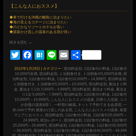
【こんな人におススメ】
◆車で行ける沖縄の離島に泊まりたい
◆海の見えるコテージに泊まりたい
◆のどかなリゾートホテルが良い
◆源泉かけ流しの温泉のある宿が良い
続きを読む
→
Twitter
Facebook
Hatena
Line
Email
共
有
2022年1月29日
|
カテゴリー :
宿泊料金別, 1泊2食付の料金, 1泊2食付
10,000円未満
,
宿泊料金別, １泊朝食付き, １泊朝食付5,000円未満
,
宿
泊料金別, 1泊2食付の料金, 1泊2食付10,000円～14,999円
,
宿泊料金別,
１泊朝食付き, １泊朝食付5,000円～10,000円
,
宿泊料金別, 素泊まり料
金, 素泊まり1泊 3,000円～4,999円
,
宿泊料金別, 素泊まり料金, 素泊ま
り1泊 5,000円～7,999円
,
宿泊料金別, 1泊2食付の料金, 1泊2食付
15,000円～19,999円
,
こんな人におススメの温泉, 日帰り入浴派
,
ココ
が自慢の温泉&宿！, 一軒宿の秘湯
,
ネットで予約できる会員宿, 一
休.comで予約 源泉かけ流しのある宿
,
こんな人におススメの温泉, 泉質
マニアにおススメ
,
宿泊料金別, 1泊2食付の料金, 1泊2食付20,000円～
24,999円
,
宿泊レポート
,
宿泊料金別, 1泊2食付の料金, 1泊2食付
25,000円～29,999円
,
宿泊料金別, 1泊2食付の料金, 1泊2食付30,000円
～39,000円
,
宿泊料金別, 1泊2食付の料金, 1泊2食付40,000円～49,999
円
,
宿泊料金別, 1泊2食付の料金, 1泊2食付50,000円以上
,
こんな人にお