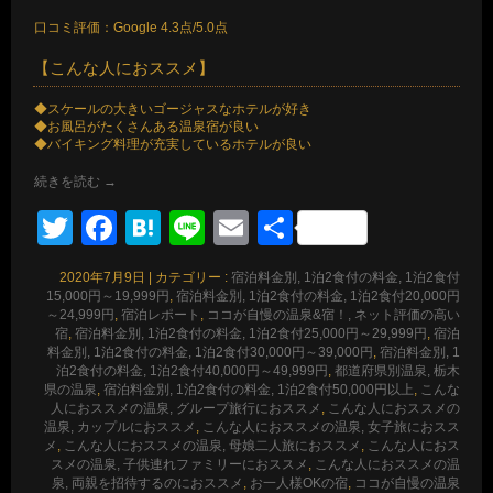
口コミ評価：Google 4.3点/5.0点
【こんな人におススメ】
◆スケールの大きいゴージャスなホテルが好き
◆お風呂がたくさんある温泉宿が良い
◆バイキング料理が充実しているホテルが良い
続きを読む
→
Twitter
Facebook
Hatena
Line
Email
共
有
2020年7月9日
|
カテゴリー :
宿泊料金別, 1泊2食付の料金, 1泊2食付
15,000円～19,999円
,
宿泊料金別, 1泊2食付の料金, 1泊2食付20,000円
～24,999円
,
宿泊レポート
,
ココが自慢の温泉&宿！, ネット評価の高い
宿
,
宿泊料金別, 1泊2食付の料金, 1泊2食付25,000円～29,999円
,
宿泊
料金別, 1泊2食付の料金, 1泊2食付30,000円～39,000円
,
宿泊料金別, 1
泊2食付の料金, 1泊2食付40,000円～49,999円
,
都道府県別温泉, 栃木
県の温泉
,
宿泊料金別, 1泊2食付の料金, 1泊2食付50,000円以上
,
こんな
人におススメの温泉, グループ旅行におススメ
,
こんな人におススメの
温泉, カップルにおススメ
,
こんな人におススメの温泉, 女子旅におスス
メ
,
こんな人におススメの温泉, 母娘二人旅におススメ
,
こんな人におス
スメの温泉, 子供連れファミリーにおススメ
,
こんな人におススメの温
泉, 両親を招待するのにおススメ
,
お一人様OKの宿
,
ココが自慢の温泉