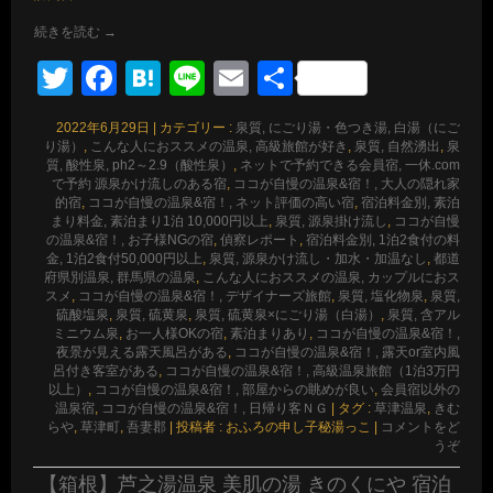
続きを読む
→
Twitter
Facebook
Hatena
Line
Email
共
有
2022年6月29日
|
カテゴリー :
泉質, にごり湯・色つき湯, 白湯（にご
り湯）
,
こんな人におススメの温泉, 高級旅館が好き
,
泉質, 自然湧出
,
泉
質, 酸性泉, ph2～2.9（酸性泉）
,
ネットで予約できる会員宿, 一休.com
で予約 源泉かけ流しのある宿
,
ココが自慢の温泉&宿！, 大人の隠れ家
的宿
,
ココが自慢の温泉&宿！, ネット評価の高い宿
,
宿泊料金別, 素泊
まり料金, 素泊まり1泊 10,000円以上
,
泉質, 源泉掛け流し
,
ココが自慢
の温泉&宿！, お子様NGの宿
,
偵察レポート
,
宿泊料金別, 1泊2食付の料
金, 1泊2食付50,000円以上
,
泉質, 源泉かけ流し・加水・加温なし
,
都道
府県別温泉, 群馬県の温泉
,
こんな人におススメの温泉, カップルにおス
スメ
,
ココが自慢の温泉&宿！, デザイナーズ旅館
,
泉質, 塩化物泉
,
泉質,
硫酸塩泉
,
泉質, 硫黄泉
,
泉質, 硫黄泉×にごり湯（白湯）
,
泉質, 含アル
ミニウム泉
,
お一人様OKの宿
,
素泊まりあり
,
ココが自慢の温泉&宿！,
夜景が見える露天風呂がある
,
ココが自慢の温泉&宿！, 露天or室内風
呂付き客室がある
,
ココが自慢の温泉&宿！, 高級温泉旅館（1泊3万円
以上）
,
ココが自慢の温泉&宿！, 部屋からの眺めが良い
,
会員宿以外の
温泉宿
,
ココが自慢の温泉&宿！, 日帰り客ＮＧ
|
タグ :
草津温泉
,
きむ
らや
,
草津町
,
吾妻郡
|
投稿者 : おふろの申し子秘湯っこ
|
コメントをど
うぞ
【箱根】芦之湯温泉 美肌の湯 きのくにや 宿泊