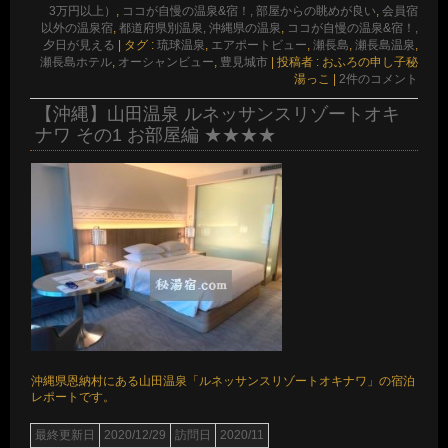
3万円以上）
,
ココが自慢の温泉&宿！, 部屋からの眺めが良い
,
会員宿
以外の温泉宿
,
都道府県別温泉, 沖縄県の温泉
,
ココが自慢の温泉&宿！,
夕日が見える
|
タグ :
琉球温泉
,
エアポートビュー
,
瀬長島
,
瀬長島温泉
,
瀬長島ホテル
,
オーシャンビュー
,
豊見城市
|
投稿者 : おふろの申し子秘
湯っこ
|
2件のコメント
【沖縄】山田温泉 ルネッサンスリゾートオキ
ナワ その1 お部屋編 ★★★★
沖縄県恩納村にある山田温泉「ルネッサンスリゾートオキナワ」の宿泊
レポートです。
最終更新日
2020/12/29
訪問日
2020/11