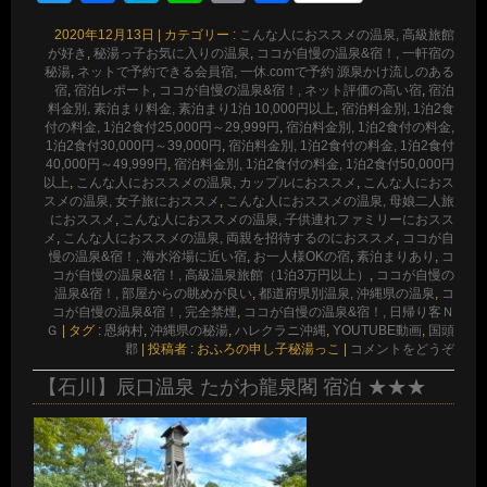
有
2020年12月13日
|
カテゴリー :
こんな人におススメの温泉, 高級旅館
が好き
,
秘湯っ子お気に入りの温泉
,
ココが自慢の温泉&宿！, 一軒宿の
秘湯
,
ネットで予約できる会員宿, 一休.comで予約 源泉かけ流しのある
宿
,
宿泊レポート
,
ココが自慢の温泉&宿！, ネット評価の高い宿
,
宿泊
料金別, 素泊まり料金, 素泊まり1泊 10,000円以上
,
宿泊料金別, 1泊2食
付の料金, 1泊2食付25,000円～29,999円
,
宿泊料金別, 1泊2食付の料金,
1泊2食付30,000円～39,000円
,
宿泊料金別, 1泊2食付の料金, 1泊2食付
40,000円～49,999円
,
宿泊料金別, 1泊2食付の料金, 1泊2食付50,000円
以上
,
こんな人におススメの温泉, カップルにおススメ
,
こんな人におス
スメの温泉, 女子旅におススメ
,
こんな人におススメの温泉, 母娘二人旅
におススメ
,
こんな人におススメの温泉, 子供連れファミリーにおスス
メ
,
こんな人におススメの温泉, 両親を招待するのにおススメ
,
ココが自
慢の温泉&宿！, 海水浴場に近い宿
,
お一人様OKの宿
,
素泊まりあり
,
コ
コが自慢の温泉&宿！, 高級温泉旅館（1泊3万円以上）
,
ココが自慢の
温泉&宿！, 部屋からの眺めが良い
,
都道府県別温泉, 沖縄県の温泉
,
コ
コが自慢の温泉&宿！, 完全禁煙
,
ココが自慢の温泉&宿！, 日帰り客Ｎ
Ｇ
|
タグ :
恩納村
,
沖縄県の秘湯
,
ハレクラニ沖縄
,
YOUTUBE動画
,
国頭
郡
|
投稿者 : おふろの申し子秘湯っこ
|
コメントをどうぞ
【石川】辰口温泉 たがわ龍泉閣 宿泊 ★★★