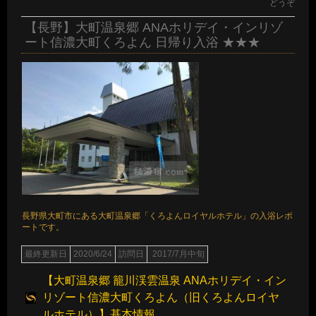
どうぞ
【長野】大町温泉郷 ANAホリデイ・インリゾ
ート信濃大町くろよん 日帰り入浴 ★★★
長野県大町市にある大町温泉郷「くろよんロイヤルホテル」の入浴レポ
ートです。
最終更新日
2020/6/24
訪問日
2017/7月中旬
【大町温泉郷 籠川渓雲温泉 ANAホリデイ・イン
リゾート信濃大町くろよん（旧くろよんロイヤ
ルホテル）】基本情報