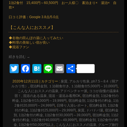
1泊2食付 15,400円～60,500円 お一人様〇 素泊まり× 湯治× 自
炊×
口コミ評価：Google 3.8点/5.0点
【こんな人におススメ】
◆名物の田んぼの湯に入ってみたい
◆料理の美味しい宿が良い
◆混浴ファン
続きを読む
→
Twitter
Facebook
Hatena
Line
Email
共
有
2020年12月11日
|
カテゴリー :
泉質, アルカリ性泉, ph7.5～8.4（弱ア
ルカリ性）
,
宿泊料金別, １泊朝食付き, １泊朝食付5,000円～10,000円
,
こんな人におススメの温泉, アドベンチャー派
,
ココが自慢の温泉&
宿！, 混浴のある温泉, 混浴・湯浴み着用OK
,
宿泊料金別, 1泊2食付の
料金, 1泊2食付15,000円～19,999円
,
宿泊料金別, 1泊2食付の料金, 1泊
2食付20,000円～24,999円
,
日帰り入浴レポート
,
宿泊料金別, 1泊2食
付の料金, 1泊2食付25,000円～29,999円
,
泉質, ドバドバ湯
,
宿泊料金
別, 1泊2食付の料金, 1泊2食付30,000円～39,000円
,
宿泊料金別, 1泊2
食付の料金, 1泊2食付40,000円～49,999円
,
宿泊料金別, 1泊2食付の料
金, 1泊2食付50,000円以上
,
こんな人におススメの温泉, グループ旅行