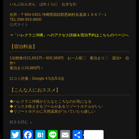
いんぶおんせん はれくらに おきなわ
住所：〒904-0401 沖縄県国頭郡恩納村名嘉真１９６７−１
TEL:098-953-8600
公式サイト
⇒「ハレクラニ沖縄」へのアクセス詳細＆宿泊予約はこちらのページへ
【宿泊料金】
1泊朝食付21,691円～600,369円 お一人様〇 素泊まり〇 湯治× 自
炊×
素泊まり24,860円～
口コミ評価：Google 4.5点/5.0点
【こんな人におススメ】
◆ハレクラニ沖縄がどんなところなのか気になる
◆インスタ映えするプールがあるリゾートホテルがいい
◆リゾートホテルに天然温泉がついていたら嬉しい
続きを読む
→
Twitter
Facebook
Hatena
Line
Email
共