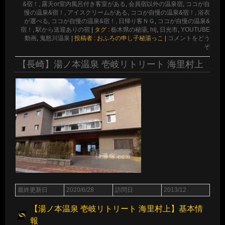
&宿！, 露天or室内風呂付き客室がある
,
会員宿以外の温泉宿
,
ココが自
慢の温泉&宿！, アイスクリームがある
,
ココが自慢の温泉&宿！, 浴衣
が選べる
,
ココが自慢の温泉&宿！, 日帰り客ＮＧ
,
ココが自慢の温泉&
宿！, 駅から送迎ありの宿
|
タグ :
栃木県の秘湯
,
hlj
,
日光市
,
YOUTUBE
動画
,
鬼怒川温泉
|
投稿者 : おふろの申し子秘湯っこ
|
コメントをどう
ぞ
【長崎】湯ノ本温泉 壱岐リトリート 海里村上
最終更新日
2020/6/28
訪問日
2013/12
【湯ノ本温泉 壱岐リトリート 海里村上】基本情
報