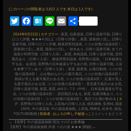
(このページの閲覧者は 3,822 人です,本日は 1人です)
Twitter
Facebook
Hatena
Line
Email
共
有
2014年6月22日
|
カテゴリー :
泉質, 自家源泉
,
日帰り温泉可能, 日帰り
口コミ評価, ★★★4.0以上（日帰り評価）
,
泉質, 源泉掛け流し
,
日帰り
温泉可能, 日帰り口コミ評価
,
都道府県別温泉
,
ココが自慢の温泉&宿！,
源泉掛け流し
,
泉質, 源泉かけ流し・加水あり
,
日帰り温泉可能, 全ての
温泉が利用可能（日帰り入浴）
,
泉質, 単純温泉
,
日帰り温泉可能, 貸切
風呂あり（日帰り入浴）
,
都道府県別温泉, 長野県の温泉
,
「日本秘湯を
守る会」会員宿, 長野県の日本秘湯を守る会の宿
,
日帰り温泉可能, 入浴
＆食事プランあり（日帰り入浴）
,
泉質, 硫黄泉
,
お風呂動画
,
ココが自
慢の温泉&宿！, 山を眺めながらの露天風呂
,
ココが自慢の温泉&宿！,
新緑が見える露天風呂がある宿
,
ココが自慢の温泉&宿！, 紅葉が見え
る露天風呂がある宿
,
ココが自慢の温泉&宿！, 雪見露天風呂がある宿
,
日帰り温泉可能
,
泉質
,
泉質, ph6.0～7.5（中性）
,
日本温泉遺産を守る
会
,
ココが自慢の温泉&宿！, 貸切風呂がある
,
泉質, 塩素消毒あり
,
ココ
が自慢の温泉&宿！
,
ココが自慢の温泉&宿！, 風呂でお酒が飲める
|
タ
グ :
長野県の日帰り入浴
,
上高地の日帰り入浴
,
穂高連峰
,
安房峠
,
国道
158号
,
中の湯温泉
,
中の湯温泉旅館
,
上高地
,
明神岳
,
松本市
,
焼岳
,
YOUTUBE動画
|
投稿者 : おふろの申し子秘湯っこ
|
コメントをどうぞ
←
【長野】中の湯温泉旅館 宿泊 その2 お食事編
【長野】中の湯温泉旅館 外湯 卜伝の湯 ★★★ [閉鎖]
→