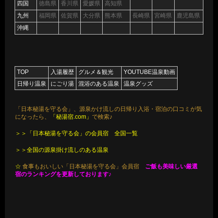
四国
徳島県
香川県
愛媛県
高知県
九州
福岡県
佐賀県
大分県
熊本県
長崎県
宮崎県
鹿児島県
沖縄
TOP
入湯履歴
グルメ＆観光
YOUTUBE温泉動画
日帰り温泉
にごり湯
混浴のある温泉
温泉グッズ
「日本秘湯を守る会」、源泉かけ流しの日帰り入浴・宿泊の口コミが気
になったら、
「秘湯宿.com」
で検索♪
＞＞「日本秘湯を守る会」の会員宿 全国一覧
＞＞全国の源泉掛け流しのある温泉
☆
食事もおいしい「日本秘湯を守る会」会員宿
ご飯も美味しい厳選
宿のランキングを更新しております♪