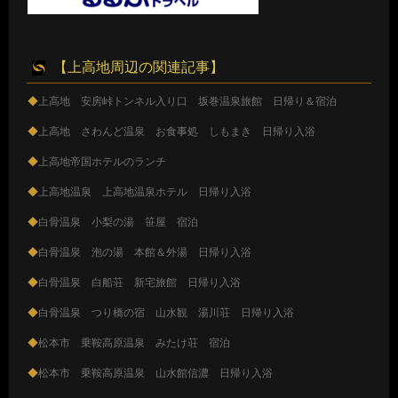
【上高地周辺の関連記事】
◆
上高地 安房峠トンネル入り口 坂巻温泉旅館 日帰り＆宿泊
◆
上高地 さわんど温泉 お食事処 しもまき 日帰り入浴
◆
上高地帝国ホテルのランチ
◆
上高地温泉 上高地温泉ホテル 日帰り入浴
◆
白骨温泉 小梨の湯 笹屋 宿泊
◆
白骨温泉 泡の湯 本館＆外湯 日帰り入浴
◆
白骨温泉 白船荘 新宅旅館 日帰り入浴
◆
白骨温泉 つり橋の宿 山水観 湯川荘 日帰り入浴
◆
松本市 乗鞍高原温泉 みたけ荘 宿泊
◆
松本市 乗鞍高原温泉 山水館信濃 日帰り入浴