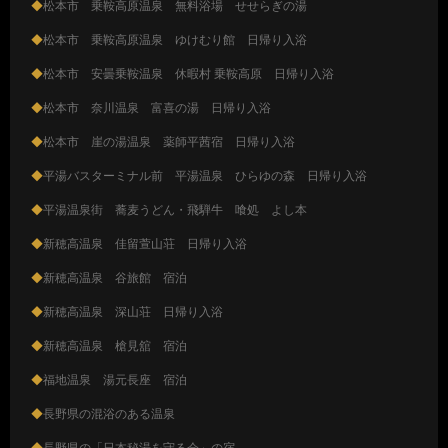
◆
松本市 乗鞍高原温泉 無料浴場 せせらぎの湯
◆
松本市 乗鞍高原温泉 ゆけむり館 日帰り入浴
◆
松本市 安曇乗鞍温泉 休暇村 乗鞍高原 日帰り入浴
◆
松本市 奈川温泉 富喜の湯 日帰り入浴
◆
松本市 崖の湯温泉 薬師平茜宿 日帰り入浴
◆
平湯バスターミナル前 平湯温泉 ひらゆの森 日帰り入浴
◆
平湯温泉街 蕎麦うどん・飛騨牛 喰処 よし本
◆
新穂高温泉 佳留萱山荘 日帰り入浴
◆
新穂高温泉 谷旅館 宿泊
◆
新穂高温泉 深山荘 日帰り入浴
◆
新穂高温泉 槍見舘 宿泊
◆
福地温泉 湯元長座 宿泊
◆
長野県の混浴のある温泉
◆
長野県の「日本秘湯を守る会」の宿