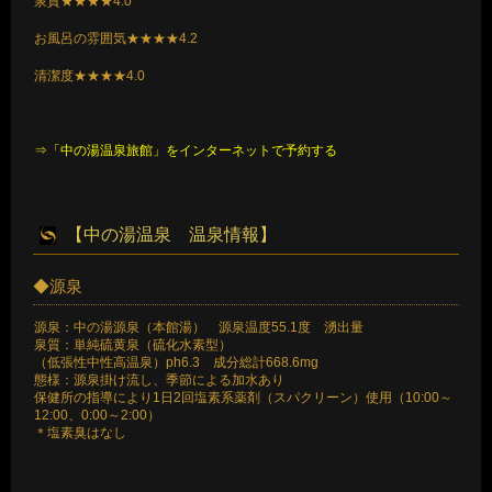
泉質★★★★4.0
お風呂の雰囲気★★★★4.2
清潔度★★★★4.0
⇒「中の湯温泉旅館」をインターネットで予約する
【中の湯温泉 温泉情報】
◆源泉
源泉：中の湯源泉（本館湯） 源泉温度55.1度 湧出量
泉質：単純硫黄泉（硫化水素型）
（低張性中性高温泉）ph6.3 成分総計668.6mg
態様：源泉掛け流し、季節による加水あり
保健所の指導により1日2回塩素系薬剤（スパクリーン）使用（10:00～
12:00、0:00～2:00）
＊塩素臭はなし