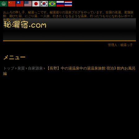
おふろの申し子、秘湯っこです。秘湯巡りの温泉ブログをやっています。全国の名湯、老舗旅
館、鄙びた宿、にごり湯、一人旅、行きたくなるような温泉、行ったつもりになれるレポート
を書いています。
管理人：秘湯っ子
メニュー
コ
トップ
›
泉質
›
自家源泉
›
【長野】中の湯温泉中の湯温泉旅館 宿泊3 館内お風呂
ン
編
テ
ン
ツ
へ
ス
キ
ッ
プ