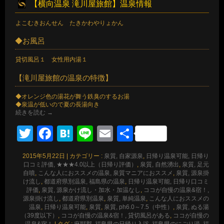
【横向温泉 滝川屋旅館】温泉情報
よこむきおんせん たきかわやりょかん
◆お風呂
貸切風呂１ 女性用内湯１
【滝川屋旅館の温泉の特徴】
◆オレンジ色の湯花が舞う鉄臭のするお湯
◆泉温が低いので夏の長湯向き
続きを読む
→
Twitter
Facebook
Hatena
Line
Email
共
有
2015年5月22日
|
カテゴリー :
泉質, 自家源泉
,
日帰り温泉可能, 日帰り
口コミ評価, ★★★4.0以上（日帰り評価）
,
泉質, 自然湧出
,
泉質, 足元
自噴
,
こんな人におススメの温泉, 泉質マニアにおススメ
,
泉質, 源泉掛
け流し
,
都道府県別温泉, 福島県の温泉
,
日帰り温泉可能, 日帰り口コミ
評価
,
泉質, 源泉かけ流し・加水・加温なし
,
ココが自慢の温泉&宿！,
源泉掛け流し
,
都道府県別温泉
,
泉質, 単純温泉
,
こんな人におススメの
温泉
,
日帰り温泉可能
,
泉質
,
泉質, ph6.0～7.5（中性）
,
泉質, ぬる湯
（39度以下）
,
ココが自慢の温泉&宿！, 貸切風呂がある
,
ココが自慢の