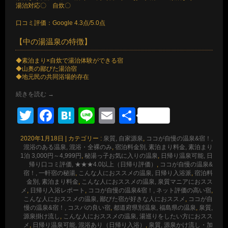
湯治対応〇 自炊〇
口コミ評価：Google 4.3点/5.0点
【中の湯温泉の特徴】
◆素泊まり×自炊で湯治体験ができる宿
◆山奥の鄙びた湯治宿
◆地元民の共同浴場的存在
続きを読む
→
Twitter
Facebook
Hatena
Line
Email
共
有
2020年1月18日
|
カテゴリー :
泉質, 自家源泉
,
ココが自慢の温泉&宿！,
混浴のある温泉, 混浴・全裸のみ
,
宿泊料金別, 素泊まり料金, 素泊まり
1泊 3,000円～4,999円
,
秘湯っ子お気に入りの温泉
,
日帰り温泉可能, 日
帰り口コミ評価, ★★★4.0以上（日帰り評価）
,
ココが自慢の温泉&
宿！, 一軒宿の秘湯
,
こんな人におススメの温泉, 日帰り入浴派
,
宿泊料
金別, 素泊まり料金
,
こんな人におススメの温泉, 泉質マニアにおスス
メ
,
日帰り入浴レポート
,
ココが自慢の温泉&宿！, ネット評価の高い宿
,
こんな人におススメの温泉, 鄙びた宿が好きな人におススメ
,
ココが自
慢の温泉&宿！, コスパの良い宿
,
都道府県別温泉, 福島県の温泉
,
泉質,
源泉掛け流し
,
こんな人におススメの温泉, 湯巡りをしたい方におスス
メ
,
日帰り温泉可能, 混浴あり（日帰り入浴）
,
泉質, 源泉かけ流し・加