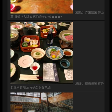
【福島】赤湯温泉 好山
荘 日帰り入浴 & 宿泊読者レポ ★★★+
【山形】銀山温泉 古勢
起屋別館 宿泊 その2 お食事編