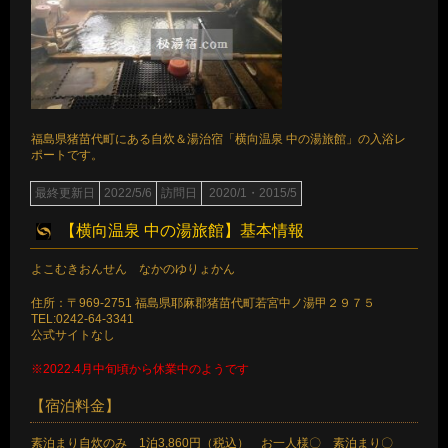
福島県猪苗代町にある自炊＆湯治宿「横向温泉 中の湯旅館」の入浴レ
ポートです。
最終更新日
2022/5/6
訪問日
2020/1・2015/5
【横向温泉 中の湯旅館】基本情報
よこむきおんせん なかのゆりょかん
住所：〒969-2751 福島県耶麻郡猪苗代町若宮中ノ湯甲２９７５
TEL:0242-64-3341
公式サイトなし
※2022.4月中旬頃から休業中のようです
【宿泊料金】
素泊まり自炊のみ 1泊3,860円（税込） お一人様〇 素泊まり〇