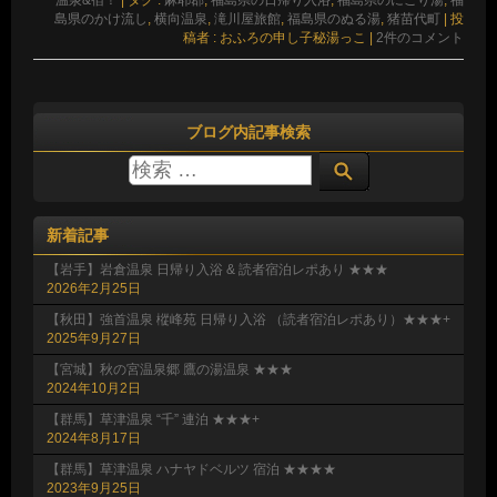
温泉&宿！
|
タグ :
麻耶郡
,
福島県の日帰り入浴
,
福島県のにごり湯
,
福
島県のかけ流し
,
横向温泉
,
滝川屋旅館
,
福島県のぬる湯
,
猪苗代町
|
投
稿者 : おふろの申し子秘湯っこ
|
2件のコメント
ブログ内記事検索
新着記事
【岩手】岩倉温泉 日帰り入浴 & 読者宿泊レポあり ★★★
2026年2月25日
【秋田】強首温泉 樅峰苑 日帰り入浴 （読者宿泊レポあり）★★★+
2025年9月27日
【宮城】秋の宮温泉郷 鷹の湯温泉 ★★★
2024年10月2日
【群馬】草津温泉 “千” 連泊 ★★★+
2024年8月17日
【群馬】草津温泉 ハナヤドベルツ 宿泊 ★★★★
2023年9月25日