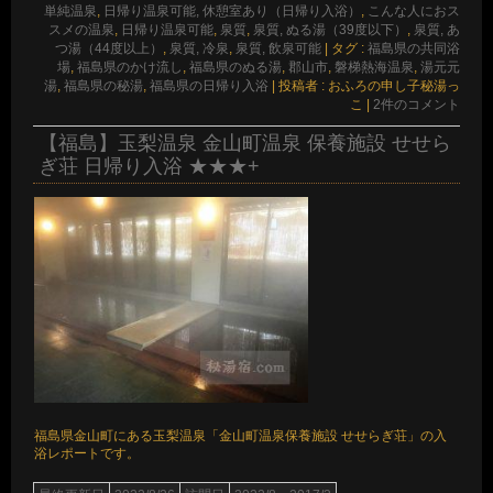
単純温泉
,
日帰り温泉可能, 休憩室あり（日帰り入浴）
,
こんな人におス
スメの温泉
,
日帰り温泉可能
,
泉質
,
泉質, ぬる湯（39度以下）
,
泉質, あ
つ湯（44度以上）
,
泉質, 冷泉
,
泉質, 飲泉可能
|
タグ :
福島県の共同浴
場
,
福島県のかけ流し
,
福島県のぬる湯
,
郡山市
,
磐梯熱海温泉
,
湯元元
湯
,
福島県の秘湯
,
福島県の日帰り入浴
|
投稿者 : おふろの申し子秘湯っ
こ
|
2件のコメント
【福島】玉梨温泉 金山町温泉 保養施設 せせら
ぎ荘 日帰り入浴 ★★★+
福島県金山町にある玉梨温泉「金山町温泉保養施設 せせらぎ荘」の入
浴レポートです。