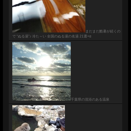
まだまだ酷暑が続くの
で “ぬる湯”♪ 冷た～い 全国のぬる湯の名湯 21選+α
千葉県の混浴のある温泉