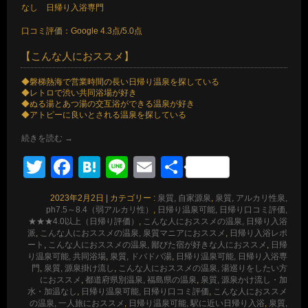
なし 日帰り入浴専門
口コミ評価：Google 4.3点/5.0点
【こんな人におススメ】
◆磐梯熱海で営業時間の長い日帰り温泉を探している
◆レトロで渋い共同浴場が好き
◆ぬる湯とあつ湯の交互浴ができる温泉が好き
◆アトピーに良いとされる温泉を探している
続きを読む
→
Twitter
Facebook
Hatena
Line
Email
共
有
2023年2月2日
|
カテゴリー :
泉質, 自家源泉
,
泉質, アルカリ性泉,
ph7.5～8.4（弱アルカリ性）
,
日帰り温泉可能, 日帰り口コミ評価,
★★★4.0以上（日帰り評価）
,
こんな人におススメの温泉, 日帰り入浴
派
,
こんな人におススメの温泉, 泉質マニアにおススメ
,
日帰り入浴レポ
ート
,
こんな人におススメの温泉, 鄙びた宿が好きな人におススメ
,
日帰
り温泉可能, 共同浴場
,
泉質, ドバドバ湯
,
日帰り温泉可能, 日帰り入浴専
門
,
泉質, 源泉掛け流し
,
こんな人におススメの温泉, 湯巡りをしたい方
におススメ
,
都道府県別温泉, 福島県の温泉
,
泉質, 源泉かけ流し・加
水・加温なし
,
日帰り温泉可能, 日帰り口コミ評価
,
こんな人におススメ
の温泉, 一人旅におススメ
,
日帰り温泉可能, 駅に近い日帰り入浴
,
泉質,