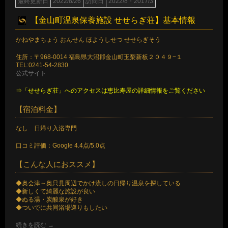
最終更新日
2022/8/26
訪問日
2022/8・2017/3
【金山町温泉保養施設 せせらぎ荘】基本情報
かねやまちょう おんせん ほようしせつ せせらぎそう
住所：〒968-0014 福島県大沼郡金山町玉梨新板２０４９−１
TEL:0241-54-2830
公式サイト
⇒「せせらぎ荘」へのアクセスは恵比寿屋の詳細情報をご覧ください
【宿泊料金】
なし 日帰り入浴専門
口コミ評価：Google 4.4点/5.0点
【こんな人におススメ】
◆奥会津～奥只見周辺でかけ流しの日帰り温泉を探している
◆新しくて綺麗な施設が良い
◆ぬる湯・炭酸泉が好き
◆ついでに共同浴場巡りもしたい
続きを読む
→