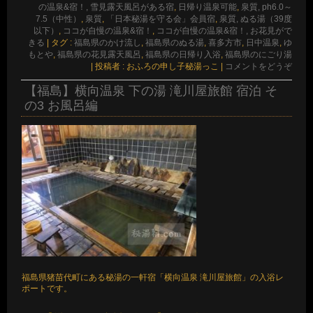
の温泉&宿！, 雪見露天風呂がある宿
,
日帰り温泉可能
,
泉質, ph6.0～
7.5（中性）
,
泉質
,
「日本秘湯を守る会」会員宿
,
泉質, ぬる湯（39度
以下）
,
ココが自慢の温泉&宿！
,
ココが自慢の温泉&宿！, お花見がで
きる
|
タグ :
福島県のかけ流し
,
福島県のぬる湯
,
喜多方市
,
日中温泉
,
ゆ
もとや
,
福島県の花見露天風呂
,
福島県の日帰り入浴
,
福島県のにごり湯
|
投稿者 : おふろの申し子秘湯っこ
|
コメントをどうぞ
【福島】横向温泉 下の湯 滝川屋旅館 宿泊 そ
の3 お風呂編
福島県猪苗代町にある秘湯の一軒宿「横向温泉 滝川屋旅館」の入浴レ
ポートです。