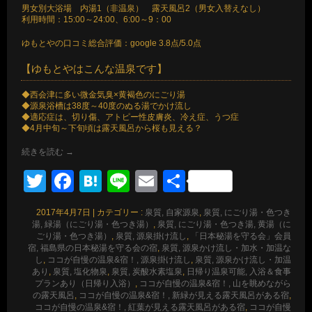
男女別大浴場 内湯1（非温泉） 露天風呂2（男女入替えなし）
利用時間：15:00～24:00、6:00～9：00
ゆもとやの口コミ総合評価：google 3.8点/5.0点
【ゆもとやはこんな温泉です】
◆西会津に多い微金気臭×黄褐色のにごり湯
◆源泉浴槽は38度～40度のぬる湯でかけ流し
◆適応症は、切り傷、アトピー性皮膚炎、冷え症、うつ症
◆4月中旬～下旬頃は露天風呂から桜も見える？
続きを読む
→
Twitter
Facebook
Hatena
Line
Email
共
有
2017年4月7日
|
カテゴリー :
泉質, 自家源泉
,
泉質, にごり湯・色つき
湯, 緑湯（にごり湯・色つき湯）
,
泉質, にごり湯・色つき湯, 黄湯（に
ごり湯・色つき湯）
,
泉質, 源泉掛け流し
,
「日本秘湯を守る会」会員
宿, 福島県の日本秘湯を守る会の宿
,
泉質, 源泉かけ流し・加水・加温な
し
,
ココが自慢の温泉&宿！, 源泉掛け流し
,
泉質, 源泉かけ流し・加温
あり
,
泉質, 塩化物泉
,
泉質, 炭酸水素塩泉
,
日帰り温泉可能, 入浴＆食事
プランあり（日帰り入浴）
,
ココが自慢の温泉&宿！, 山を眺めながら
の露天風呂
,
ココが自慢の温泉&宿！, 新緑が見える露天風呂がある宿
,
ココが自慢の温泉&宿！, 紅葉が見える露天風呂がある宿
,
ココが自慢