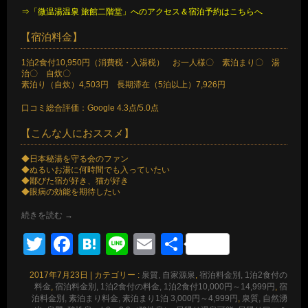
⇒「微温湯温泉 旅館二階堂」へのアクセス＆宿泊予約はこちらへ
【宿泊料金】
1泊2食付10,950円（消費税・入湯税） お一人様〇 素泊まり〇 湯
治〇 自炊〇
素泊り（自炊）4,503円 長期滞在（5泊以上）7,926円
口コミ総合評価：Google 4.3点/5.0点
【こんな人におススメ】
◆日本秘湯を守る会のファン
◆ぬるいお湯に何時間でも入っていたい
◆鄙びた宿が好き、猫が好き
◆眼病の効能を期待したい
続きを読む
→
Twitter
Facebook
Hatena
Line
Email
共
有
2017年7月23日
|
カテゴリー :
泉質, 自家源泉
,
宿泊料金別, 1泊2食付の
料金
,
宿泊料金別, 1泊2食付の料金, 1泊2食付10,000円～14,999円
,
宿
泊料金別, 素泊まり料金, 素泊まり1泊 3,000円～4,999円
,
泉質, 自然湧