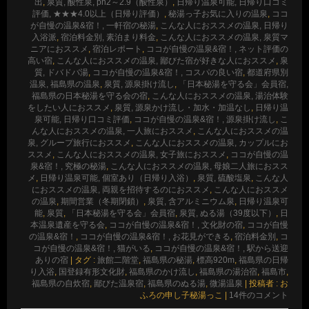
出
,
泉質, 酸性泉, ph2～2.9（酸性泉）
,
日帰り温泉可能, 日帰り口コミ
評価, ★★★4.0以上（日帰り評価）
,
秘湯っ子お気に入りの温泉
,
ココ
が自慢の温泉&宿！, 一軒宿の秘湯
,
こんな人におススメの温泉, 日帰り
入浴派
,
宿泊料金別, 素泊まり料金
,
こんな人におススメの温泉, 泉質マ
ニアにおススメ
,
宿泊レポート
,
ココが自慢の温泉&宿！, ネット評価の
高い宿
,
こんな人におススメの温泉, 鄙びた宿が好きな人におススメ
,
泉
質, ドバドバ湯
,
ココが自慢の温泉&宿！, コスパの良い宿
,
都道府県別
温泉, 福島県の温泉
,
泉質, 源泉掛け流し
,
「日本秘湯を守る会」会員宿,
福島県の日本秘湯を守る会の宿
,
こんな人におススメの温泉, 湯治体験
をしたい人におススメ
,
泉質, 源泉かけ流し・加水・加温なし
,
日帰り温
泉可能, 日帰り口コミ評価
,
ココが自慢の温泉&宿！, 源泉掛け流し
,
こ
んな人におススメの温泉, 一人旅におススメ
,
こんな人におススメの温
泉, グループ旅行におススメ
,
こんな人におススメの温泉, カップルにお
ススメ
,
こんな人におススメの温泉, 女子旅におススメ
,
ココが自慢の温
泉&宿！, 究極の秘湯
,
こんな人におススメの温泉, 母娘二人旅におスス
メ
,
日帰り温泉可能, 個室あり（日帰り入浴）
,
泉質, 硫酸塩泉
,
こんな人
におススメの温泉, 両親を招待するのにおススメ
,
こんな人におススメ
の温泉
,
期間営業（冬期閉鎖）
,
泉質, 含アルミニウム泉
,
日帰り温泉可
能
,
泉質
,
「日本秘湯を守る会」会員宿
,
泉質, ぬる湯（39度以下）
,
日
本温泉遺産を守る会
,
ココが自慢の温泉&宿！, 文化財の宿
,
ココが自慢
の温泉&宿！
,
ココが自慢の温泉&宿！, お花見ができる
,
宿泊料金別
,
コ
コが自慢の温泉&宿！, 猫がいる
,
ココが自慢の温泉&宿！, 駅から送迎
ありの宿
|
タグ :
旅館二階堂
,
福島県の秘湯
,
標高920m
,
福島県の日帰
り入浴
,
国登録有形文化財
,
福島県のかけ流し
,
福島県の湯治宿
,
福島市
,
福島県の自炊宿
,
鄙びた温泉宿
,
福島県のぬる湯
,
微湯温泉
|
投稿者 : お
ふろの申し子秘湯っこ
|
14件のコメント