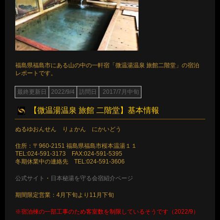
福島県福島市にある山の中の一軒宿「微温湯温泉 旅館二階堂」の宿泊
レポートです。
最終更新日
2022/9/4
訪問日
2017/7月中旬
【微温湯温泉 旅館 二階堂】基本情報
ぬるゆおんせん りょかん にかいどう
住所：〒960-2151 福島県福島市桜本温湯１１
TEL:024-591-3173 FAX:024-591-5395
冬期休業中の連絡先 TEL:024-591-3606
公式サイト
・
日本秘湯を守る会宿紹介ページ
期間限定営業：4月下旬より11月下旬
※宿泊棟の一部工事のため客室数を制限しているそうです（2022/9）