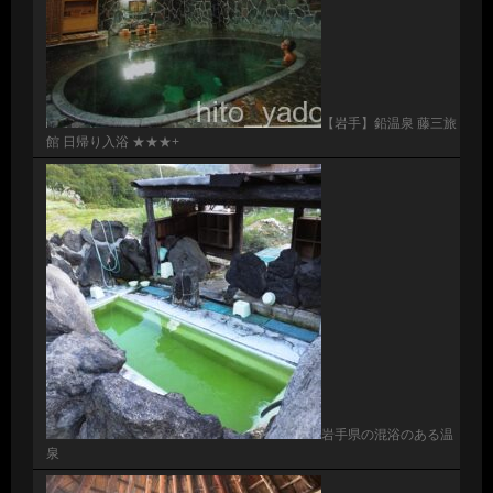
【岩手】鉛温泉 藤三旅
館 日帰り入浴 ★★★+
岩手県の混浴のある温
泉