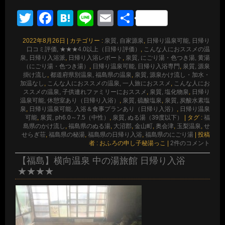
Twitter
Facebook
Hatena
Line
Email
共
有
2022年8月26日
|
カテゴリー :
泉質, 自家源泉
,
日帰り温泉可能, 日帰り
口コミ評価, ★★★4.0以上（日帰り評価）
,
こんな人におススメの温
泉, 日帰り入浴派
,
日帰り入浴レポート
,
泉質, にごり湯・色つき湯, 黄湯
（にごり湯・色つき湯）
,
日帰り温泉可能, 日帰り入浴専門
,
泉質, 源泉
掛け流し
,
都道府県別温泉, 福島県の温泉
,
泉質, 源泉かけ流し・加水・
加温なし
,
こんな人におススメの温泉, 一人旅におススメ
,
こんな人にお
ススメの温泉, 子供連れファミリーにおススメ
,
泉質, 塩化物泉
,
日帰り
温泉可能, 休憩室あり（日帰り入浴）
,
泉質, 硫酸塩泉
,
泉質, 炭酸水素塩
泉
,
日帰り温泉可能, 入浴＆食事プランあり（日帰り入浴）
,
日帰り温泉
可能
,
泉質, ph6.0～7.5（中性）
,
泉質, ぬる湯（39度以下）
|
タグ :
福
島県のかけ流し
,
福島県のぬる湯
,
大沼郡
,
金山町
,
奥会津
,
玉梨温泉
,
せ
せらぎ荘
,
福島県の秘湯
,
福島県の日帰り入浴
,
福島県のにごり湯
|
投稿
者 : おふろの申し子秘湯っこ
|
2件のコメント
【福島】横向温泉 中の湯旅館 日帰り入浴
★★★★