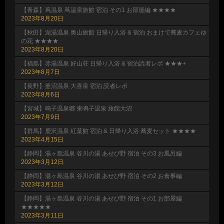
【青森】蔦温泉 蔦温泉旅館 宿泊 その1 お部屋編 ★★★★
2023年8月20日
【秋田】泥湯温泉 奥山旅館 日帰り入浴 & 宿泊 おまけで蕎麦カフェゆ
の花 ★★★★
2023年8月20日
【福島】赤湯温泉 好山荘 日帰り入浴 & 宿泊読者レポ ★★★+
2023年8月7日
【長野】釜沼温泉 大喜泉 宿泊 読者レポ
2023年8月6日
【宮城】鳴子温泉郷 東鳴子温泉 旅館大沼
2023年7月9日
【群馬】鹿沢温泉 紅葉館 宿泊 & 日帰り入浴 蕎麦セット ★★★★
2023年4月15日
【静岡】湯ヶ島温泉 谷川の湯 あせび野 宿泊 その3 お風呂編
2023年3月12日
【静岡】湯ヶ島温泉 谷川の湯 あせび野 宿泊 その2 お食事編
2023年3月12日
【静岡】湯ヶ島温泉 谷川の湯 あせび野 宿泊 その1 お部屋編
★★★★★
2023年3月11日