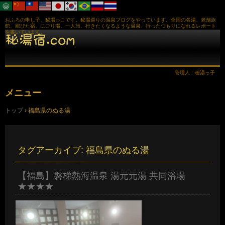
おふろの申し子、秘湯っこです。秘湯巡りの温泉ブログをやっています。全国の名湯、老舗旅
館、鄙びた宿、にごり湯、一人旅、行きたくなるような温泉、行ったつもりになれるレポート
を書いています。
管理人：秘湯っ子
メニュー
コ
トップ
›
福島県のぬる湯
ン
テ
ン
ツ
へ
タグアーカイブ:
福島県のぬる湯
ス
キ
ッ
【福島】磐梯熱海温泉 湯元元湯 共同浴場
プ
★★★★