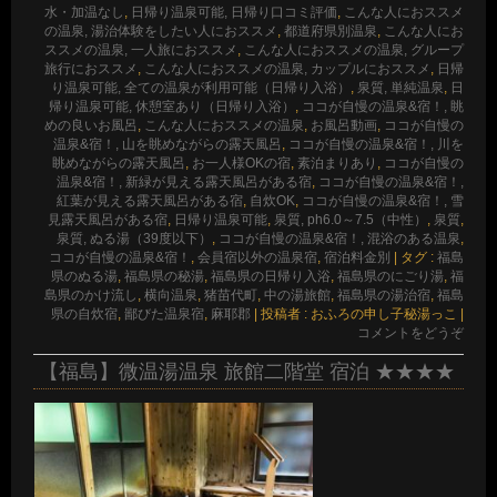
水・加温なし
,
日帰り温泉可能, 日帰り口コミ評価
,
こんな人におススメ
の温泉, 湯治体験をしたい人におススメ
,
都道府県別温泉
,
こんな人にお
ススメの温泉, 一人旅におススメ
,
こんな人におススメの温泉, グループ
旅行におススメ
,
こんな人におススメの温泉, カップルにおススメ
,
日帰
り温泉可能, 全ての温泉が利用可能（日帰り入浴）
,
泉質, 単純温泉
,
日
帰り温泉可能, 休憩室あり（日帰り入浴）
,
ココが自慢の温泉&宿！, 眺
めの良いお風呂
,
こんな人におススメの温泉
,
お風呂動画
,
ココが自慢の
温泉&宿！, 山を眺めながらの露天風呂
,
ココが自慢の温泉&宿！, 川を
眺めながらの露天風呂
,
お一人様OKの宿
,
素泊まりあり
,
ココが自慢の
温泉&宿！, 新緑が見える露天風呂がある宿
,
ココが自慢の温泉&宿！,
紅葉が見える露天風呂がある宿
,
自炊OK
,
ココが自慢の温泉&宿！, 雪
見露天風呂がある宿
,
日帰り温泉可能
,
泉質, ph6.0～7.5（中性）
,
泉質
,
泉質, ぬる湯（39度以下）
,
ココが自慢の温泉&宿！, 混浴のある温泉
,
ココが自慢の温泉&宿！
,
会員宿以外の温泉宿
,
宿泊料金別
|
タグ :
福島
県のぬる湯
,
福島県の秘湯
,
福島県の日帰り入浴
,
福島県のにごり湯
,
福
島県のかけ流し
,
横向温泉
,
猪苗代町
,
中の湯旅館
,
福島県の湯治宿
,
福島
県の自炊宿
,
鄙びた温泉宿
,
麻耶郡
|
投稿者 : おふろの申し子秘湯っこ
|
コメントをどうぞ
【福島】微温湯温泉 旅館二階堂 宿泊 ★★★★