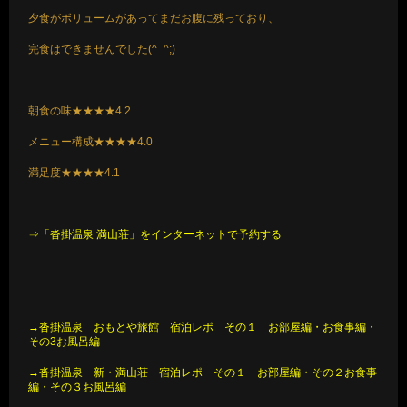
夕食がボリュームがあってまだお腹に残っており、
完食はできませんでした(^_^;)
朝食の味★★★★4.2
メニュー構成★★★★4.0
満足度★★★★4.1
⇒「沓掛温泉 満山荘」をインターネットで予約する
→沓掛温泉 おもとや旅館 宿泊レポ その１ お部屋編
・
お食事編
・
その3お風呂編
→沓掛温泉 新・満山荘 宿泊レポ その１ お部屋編
・
その２お食事
編
・
その３お風呂編