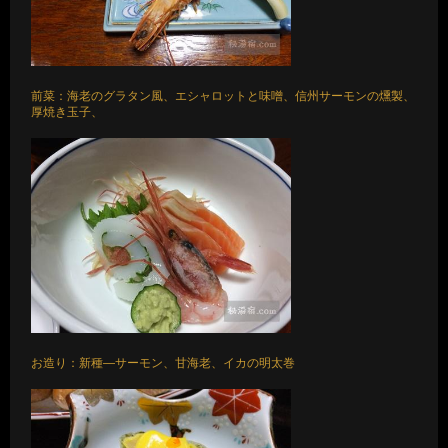
前菜：海老のグラタン風、エシャロットと味噌、信州サーモンの燻製、
厚焼き玉子、
お造り：新種―サーモン、甘海老、イカの明太巻