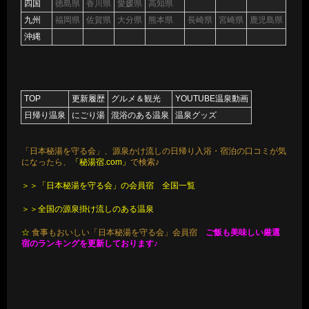
四国
徳島県
香川県
愛媛県
高知県
九州
福岡県
佐賀県
大分県
熊本県
長崎県
宮崎県
鹿児島県
沖縄
TOP
更新履歴
グルメ＆観光
YOUTUBE温泉動画
日帰り温泉
にごり湯
混浴のある温泉
温泉グッズ
「日本秘湯を守る会」、源泉かけ流しの日帰り入浴・宿泊の口コミが気
になったら、
「秘湯宿.com」
で検索♪
＞＞「日本秘湯を守る会」の会員宿 全国一覧
＞＞全国の源泉掛け流しのある温泉
☆
食事もおいしい「日本秘湯を守る会」会員宿
ご飯も美味しい厳選
宿のランキングを更新しております♪