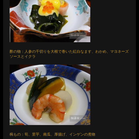
酢の物：人参の千切りを大根で巻いた紅白なます、わかめ、マヨネーズ
ソースとイクラ
椀もの：筍、里芋、南瓜、厚揚げ、インゲンの煮物