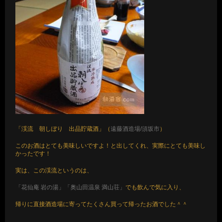
「渓流 朝しぼり 出品貯蔵酒」（
遠藤酒造場/須坂市
）
このお酒はとても美味しいですよ！と出してくれ、実際にとても美味し
かったです！
実は、この渓流というのは、
「花仙庵 岩の湯」
「奥山田温泉 満山荘」
でも飲んで気に入り、
帰りに直接酒造場に寄ってたくさん買って帰ったお酒でした＾＾