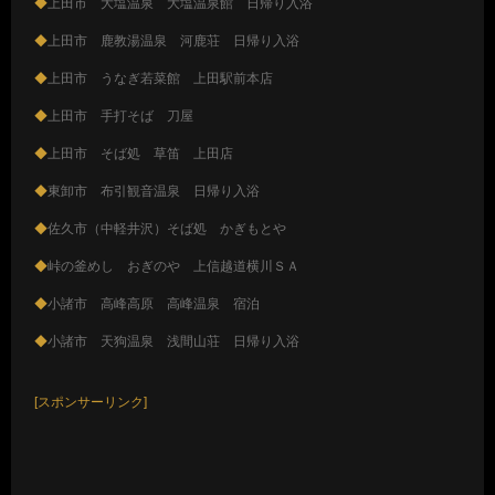
◆
上田市 大塩温泉 大塩温泉館 日帰り入浴
◆
上田市 鹿教湯温泉 河鹿荘 日帰り入浴
◆
上田市 うなぎ若菜館 上田駅前本店
◆
上田市 手打そば 刀屋
◆
上田市 そば処 草笛 上田店
◆
東卸市 布引観音温泉 日帰り入浴
◆
佐久市（中軽井沢）そば処 かぎもとや
◆
峠の釜めし おぎのや 上信越道横川ＳＡ
◆
小諸市 高峰高原 高峰温泉 宿泊
◆
小諸市 天狗温泉 浅間山荘 日帰り入浴
[スポンサーリンク]