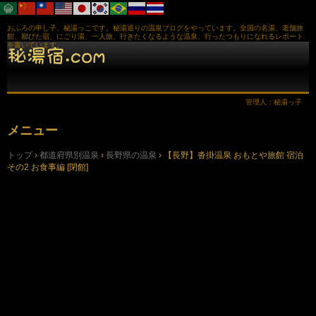
おふろの申し子、秘湯っこです。秘湯巡りの温泉ブログをやっています。全国の名湯、老舗旅
館、鄙びた宿、にごり湯、一人旅、行きたくなるような温泉、行ったつもりになれるレポート
を書いています。
管理人：秘湯っ子
メニュー
コ
トップ
›
都道府県別温泉
›
長野県の温泉
›
【長野】沓掛温泉 おもとや旅館 宿泊
ン
その2 お食事編 [閉館]
テ
ン
ツ
へ
ス
キ
ッ
プ