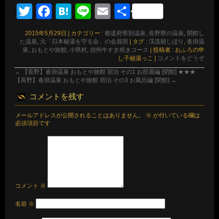
Twitter
Facebook
Hatena
Line
Email
共
有
2015年5月29日
|
カテゴリー :
都道府県別温泉, 長野県の温泉
,
閉館し
た温泉
,
元「日本秘湯を守る会」の会員宿
|
タグ :
渓流朝しぼり
,
沓掛温
泉
,
おもとや旅館
,
小県村
,
信州牛すき焼きコース
|
投稿者 : おふろの申
し子秘湯っこ
|
コメントをどうぞ
←
【長野】沓掛温泉 おもとや旅館 宿泊 その1 お部屋編 [閉館] ★★★
【長野】沓掛温泉 おもとや旅館 宿泊 その3 お風呂編 [閉館]
→
コメントを残す
メールアドレスが公開されることはありません。
※
が付いている欄は
必須項目です
コメント
※
名前
※