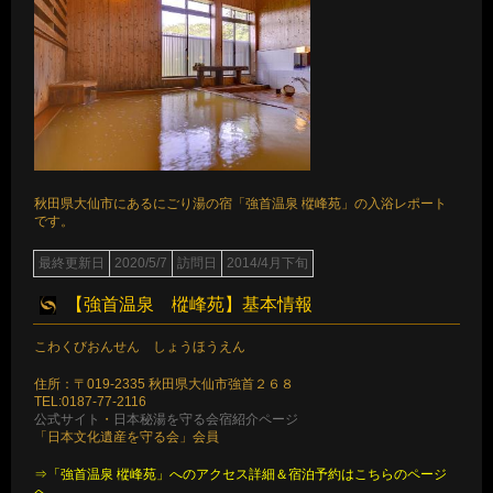
秋田県大仙市にあるにごり湯の宿「強首温泉 樅峰苑」の入浴レポート
です。
最終更新日
2020/5/7
訪問日
2014/4月下旬
【強首温泉 樅峰苑】基本情報
こわくびおんせん しょうほうえん
住所：〒019-2335 秋田県大仙市強首２６８
TEL:0187-77-2116
公式サイト
・
日本秘湯を守る会宿紹介ページ
「日本文化遺産を守る会」会員
⇒「強首温泉 樅峰苑」へのアクセス詳細＆宿泊予約はこちらのページ
へ