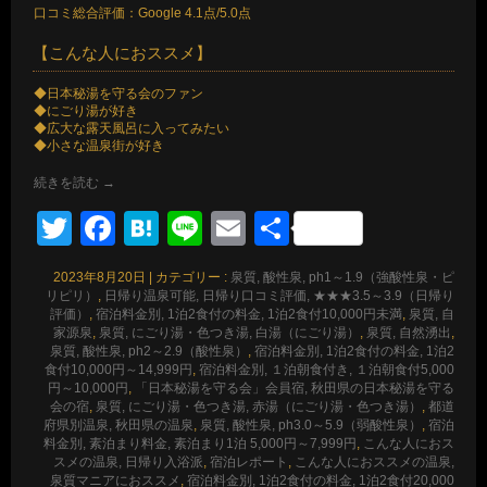
口コミ総合評価：Google 4.1点/5.0点
【こんな人におススメ】
◆日本秘湯を守る会のファン
◆にごり湯が好き
◆広大な露天風呂に入ってみたい
◆小さな温泉街が好き
続きを読む
→
Twitter
Facebook
Hatena
Line
Email
共
有
2023年8月20日
|
カテゴリー :
泉質, 酸性泉, ph1～1.9（強酸性泉・ピ
リピリ）
,
日帰り温泉可能, 日帰り口コミ評価, ★★★3.5～3.9（日帰り
評価）
,
宿泊料金別, 1泊2食付の料金, 1泊2食付10,000円未満
,
泉質, 自
家源泉
,
泉質, にごり湯・色つき湯, 白湯（にごり湯）
,
泉質, 自然湧出
,
泉質, 酸性泉, ph2～2.9（酸性泉）
,
宿泊料金別, 1泊2食付の料金, 1泊2
食付10,000円～14,999円
,
宿泊料金別, １泊朝食付き, １泊朝食付5,000
円～10,000円
,
「日本秘湯を守る会」会員宿, 秋田県の日本秘湯を守る
会の宿
,
泉質, にごり湯・色つき湯, 赤湯（にごり湯・色つき湯）
,
都道
府県別温泉, 秋田県の温泉
,
泉質, 酸性泉, ph3.0～5.9（弱酸性泉）
,
宿泊
料金別, 素泊まり料金, 素泊まり1泊 5,000円～7,999円
,
こんな人におス
スメの温泉, 日帰り入浴派
,
宿泊レポート
,
こんな人におススメの温泉,
泉質マニアにおススメ
,
宿泊料金別, 1泊2食付の料金, 1泊2食付20,000