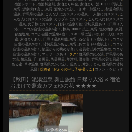
宿泊レポート
,
宿泊料金別, 素泊まり料金, 素泊まり1泊 10,000円以上
,
泉質, 源泉掛け流し
,
泉質, 源泉かけ流し・加水・加温なし
,
都道府県別
温泉, 群馬県の温泉
,
こんな人におススメの温泉, 一人旅におススメ
,
こ
んな人におススメの温泉, カップルにおススメ
,
こんな人におススメの
温泉, 女子旅におススメ
,
日帰り温泉可能, 貸切風呂あり（日帰り入
浴）
,
ココが自慢の温泉&宿！, 標高1000ｍ以上
,
泉質, 塩化物泉
,
泉質,
硫酸塩泉
,
ココが自慢の温泉&宿！, スキー場に近い宿
,
お一人様OKの
宿
,
素泊まりあり
,
日帰り温泉可能
,
泉質, ぬる湯（39度以下）
,
ココが
自慢の温泉&宿！, 貸切風呂がある
,
泉質, あつ湯（44度以上）
,
ココが
自慢の温泉&宿！, 部屋からの眺めが良い
,
会員宿以外の温泉宿
,
ココが
自慢の温泉&宿！, マッサージあり
|
タグ :
群馬県のぬる湯
,
群馬県のあ
つ湯
,
檜風呂
,
千
,
岩風呂
,
陶器風呂
,
草津町
,
吾妻郡
,
群馬県の貸切風呂の
ある宿
,
草津温泉
,
群馬県のかけ流し
,
釜めし
,
水沢うどん
,
群馬県の貸切
風呂
|
投稿者 : おふろの申し子秘湯っこ
|
コメントをどうぞ
【秋田】泥湯温泉 奥山旅館 日帰り入浴 & 宿泊
おまけで蕎麦カフェゆの花 ★★★★