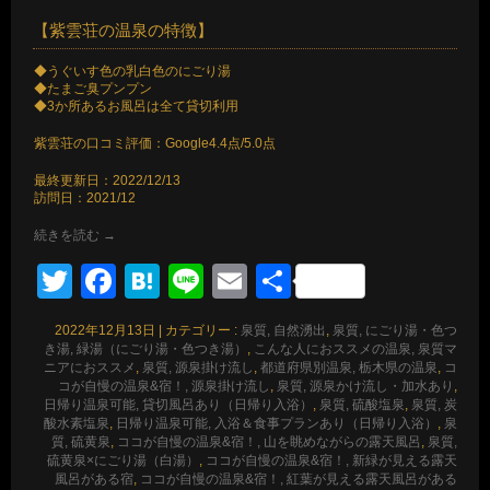
【紫雲荘の温泉の特徴】
◆うぐいす色の乳白色のにごり湯
◆たまご臭プンプン
◆3か所あるお風呂は全て貸切利用
紫雲荘の口コミ評価：Google4.4点/5.0点
最終更新日：2022/12/13
訪問日：2021/12
続きを読む
→
Twitter
Facebook
Hatena
Line
Email
共
有
2022年12月13日
|
カテゴリー :
泉質, 自然湧出
,
泉質, にごり湯・色つ
き湯, 緑湯（にごり湯・色つき湯）
,
こんな人におススメの温泉, 泉質マ
ニアにおススメ
,
泉質, 源泉掛け流し
,
都道府県別温泉, 栃木県の温泉
,
コ
コが自慢の温泉&宿！, 源泉掛け流し
,
泉質, 源泉かけ流し・加水あり
,
日帰り温泉可能, 貸切風呂あり（日帰り入浴）
,
泉質, 硫酸塩泉
,
泉質, 炭
酸水素塩泉
,
日帰り温泉可能, 入浴＆食事プランあり（日帰り入浴）
,
泉
質, 硫黄泉
,
ココが自慢の温泉&宿！, 山を眺めながらの露天風呂
,
泉質,
硫黄泉×にごり湯（白湯）
,
ココが自慢の温泉&宿！, 新緑が見える露天
風呂がある宿
,
ココが自慢の温泉&宿！, 紅葉が見える露天風呂がある