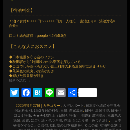
【宿泊料金】
１泊２食付18,000円〜27,000円お一人様〇 素泊まり× 湯治対応×
自炊×
口コミ総合評価：google 4.2点/5.0点
【こんな人におススメ】
◆日本秘湯を守る会のファン
◆秋田駅から1時間以内の温泉宿を探している
◆ココでしか食べられない郷土料理のある温泉宿に泊まりたい
◆茶褐色の鉄臭いお湯が好き
◆鄙びた温泉宿が好き
続きを読む
→
Twitter
Facebook
Hatena
Line
Email
共
有
2025年9月27日
|
カテゴリー :
入浴レポート
,
日本文化遺産を守る会
,
宿泊料金別, 1泊2食付の料金
,
泉質, 自家源泉
,
日帰り温泉可能, 日帰り
口コミ評価, ★★★4.0以上（日帰り評価）
,
都道府県別温泉, 秋田県の
温泉
,
泉質, にごり湯・色つき湯, 赤湯（にごり湯・色つき湯）
,
「日本
秘湯を守る会」会員宿, 秋田県の日本秘湯を守る会の宿
,
宿泊料金別, 1