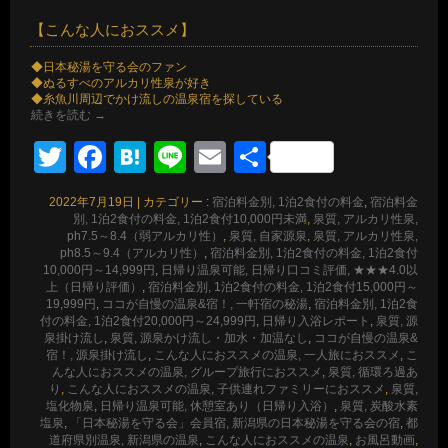
【こんな人におススメ】
◆日本秘湯を守る会のファン
◆ぬるすべのアルカリ性泉が好き
◆糸魚川周辺でかけ流しの温泉宿を探している
続きを読む
→
Twitter
Facebook
Hatena
Line
Email
共
有
2022年7月19日
|
カテゴリー :
宿泊料金別, 1泊2食付の料金
,
宿泊料金
別, 1泊2食付の料金, 1泊2食付10,000円未満
,
泉質, アルカリ性泉,
ph7.5～8.4（弱アルカリ性）
,
泉質, 自家源泉
,
泉質, アルカリ性泉,
ph8.5～9.4（アルカリ性）
,
宿泊料金別, 1泊2食付の料金, 1泊2食付
10,000円～14,999円
,
日帰り温泉可能, 日帰り口コミ評価, ★★★4.0以
上（日帰り評価）
,
宿泊料金別, 1泊2食付の料金, 1泊2食付15,000円～
19,999円
,
ココが自慢の温泉&宿！, 一軒宿の秘湯
,
宿泊料金別, 1泊2食
付の料金, 1泊2食付20,000円～24,999円
,
日帰り入浴レポート
,
泉質, 源
泉掛け流し
,
泉質, 源泉かけ流し・加水・加温なし
,
ココが自慢の温泉&
宿！, 源泉掛け流し
,
こんな人におススメの温泉, 一人旅におススメ
,
こ
んな人におススメの温泉, グループ旅行におススメ
,
泉質, 循環ろ過あ
り
,
こんな人におススメの温泉, 子供連れファミリーにおススメ
,
泉質,
塩化物泉
,
日帰り温泉可能, 休憩室あり（日帰り入浴）
,
泉質, 炭酸水素
塩泉
,
「日本秘湯を守る会」会員宿, 新潟県の日本秘湯を守る会の宿
,
都
道府県別温泉, 新潟県の温泉
,
こんな人におススメの温泉
,
お風呂動画
,