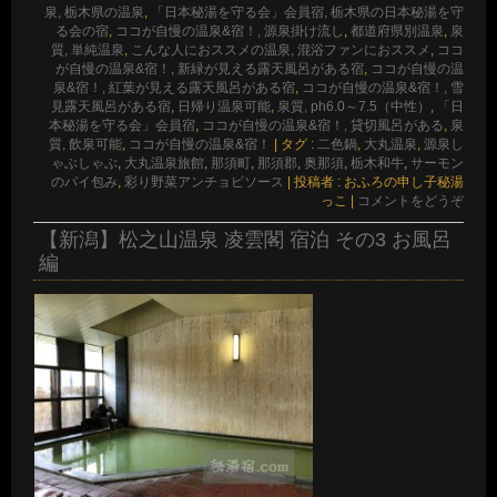
泉, 栃木県の温泉
,
「日本秘湯を守る会」会員宿, 栃木県の日本秘湯を守
る会の宿
,
ココが自慢の温泉&宿！, 源泉掛け流し
,
都道府県別温泉
,
泉
質, 単純温泉
,
こんな人におススメの温泉, 混浴ファンにおススメ
,
ココ
が自慢の温泉&宿！, 新緑が見える露天風呂がある宿
,
ココが自慢の温
泉&宿！, 紅葉が見える露天風呂がある宿
,
ココが自慢の温泉&宿！, 雪
見露天風呂がある宿
,
日帰り温泉可能
,
泉質, ph6.0～7.5（中性）
,
「日
本秘湯を守る会」会員宿
,
ココが自慢の温泉&宿！, 貸切風呂がある
,
泉
質, 飲泉可能
,
ココが自慢の温泉&宿！
|
タグ :
二色鍋
,
大丸温泉
,
源泉し
ゃぶしゃぶ
,
大丸温泉旅館
,
那須町
,
那須郡
,
奥那須
,
栃木和牛
,
サーモン
のパイ包み
,
彩り野菜アンチョビソース
|
投稿者 : おふろの申し子秘湯
っこ
|
コメントをどうぞ
【新潟】松之山温泉 凌雲閣 宿泊 その3 お風呂
編