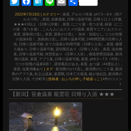
Twitter
Facebook
Hatena
Line
Email
共
有
2022年7月19日
|
カテゴリー :
泉質, アルカリ性泉, ph7.5～8.4（弱ア
ルカリ性）
,
泉質, 自家源泉
,
日帰り温泉可能, 日帰り口コミ評価,
★★★4.0以上（日帰り評価）
,
泉質, にごり湯・色つき湯, 緑湯（にご
り湯・色つき湯）
,
こんな人におススメの温泉, 泉質マニアにおススメ
,
泉質, 源泉掛け流し
,
泉質, 源泉かけ流し・加水・加温なし
,
ココが自慢
の温泉&宿！, 源泉掛け流し
,
日帰り温泉可能, 24時間営業の日帰り入
浴
,
日帰り温泉可能, 全ての温泉が利用可能（日帰り入浴）
,
泉質, 循環
ろ過あり
,
日帰り温泉可能, 貸切風呂あり（日帰り入浴）
,
泉質, 塩化物
泉
,
日帰り温泉可能, 休憩室あり（日帰り入浴）
,
都道府県別温泉, 新潟
県の温泉
,
泉質, アブラ臭
,
日帰り温泉可能
,
泉質, ph6.0～7.5（中性）
,
ココが自慢の温泉&宿！, 貸切風呂がある
,
泉質, あつ湯（44度以上）
,
泉質, 塩素消毒あり
|
タグ :
新潟県のかけ流し
,
新潟県のにごり湯
,
新潟
県のアブラ臭
,
松之山温泉
,
凌雲閣
,
日本三大薬湯
,
鏡が池伝説
,
新潟県の
日帰り入浴
,
十日町市
|
投稿者 : おふろの申し子秘湯っこ
|
4件のコメン
ト
【新潟】笹倉温泉 龍雲荘 日帰り入浴 ★★★