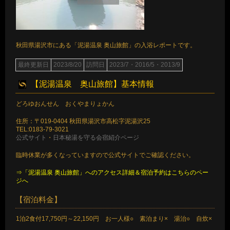
秋田県湯沢市にある「泥湯温泉 奥山旅館」の入浴レポートです。
最終更新日
2023/8/20
訪問日
2023/7・2016/5・2013/9
【泥湯温泉 奥山旅館】基本情報
どろゆおんせん おくやまりょかん
住所：〒019-0404 秋田県湯沢市高松字泥湯沢25
TEL:0183-79-3021
公式サイト
・
日本秘湯を守る会宿紹介ページ
臨時休業が多くなっていますので公式サイトでご確認ください。
⇒「泥湯温泉 奥山旅館」へのアクセス詳細＆宿泊予約はこちらのペー
ジへ
【宿泊料金】
1泊2食付17,750円～22,150円 お一人様○ 素泊まり× 湯治○ 自炊×