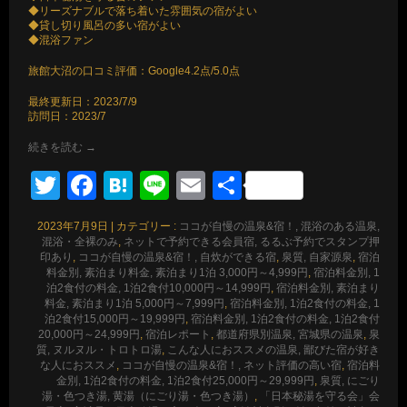
◆リーズナブルで落ち着いた雰囲気の宿がよい
◆貸し切り風呂の多い宿がよい
◆混浴ファン
旅館大沼の口コミ評価：Google4.2点/5.0点
最終更新日：2023/7/9
訪問日：2023/7
続きを読む
→
Twitter
Facebook
Hatena
Line
Email
共
有
2023年7月9日
|
カテゴリー :
ココが自慢の温泉&宿！, 混浴のある温泉,
混浴・全裸のみ
,
ネットで予約できる会員宿, るるぶ予約でスタンプ押
印あり
,
ココが自慢の温泉&宿！, 自炊ができる宿
,
泉質, 自家源泉
,
宿泊
料金別, 素泊まり料金, 素泊まり1泊 3,000円～4,999円
,
宿泊料金別, 1
泊2食付の料金, 1泊2食付10,000円～14,999円
,
宿泊料金別, 素泊まり
料金, 素泊まり1泊 5,000円～7,999円
,
宿泊料金別, 1泊2食付の料金, 1
泊2食付15,000円～19,999円
,
宿泊料金別, 1泊2食付の料金, 1泊2食付
20,000円～24,999円
,
宿泊レポート
,
都道府県別温泉, 宮城県の温泉
,
泉
質, ヌルヌル・トロトロ湯
,
こんな人におススメの温泉, 鄙びた宿が好き
な人におススメ
,
ココが自慢の温泉&宿！, ネット評価の高い宿
,
宿泊料
金別, 1泊2食付の料金, 1泊2食付25,000円～29,999円
,
泉質, にごり
湯・色つき湯, 黄湯（にごり湯・色つき湯）
,
「日本秘湯を守る会」会