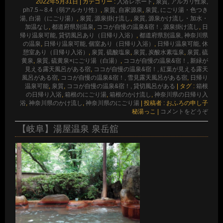
2022年5月31日
|
カテゴリー :
入浴レポート
,
泉質, アルカリ性泉,
ph7.5～8.4（弱アルカリ性）
,
泉質, 自家源泉
,
泉質, にごり湯・色つき
湯, 白湯（にごり湯）
,
泉質, 源泉掛け流し
,
泉質, 源泉かけ流し・加水・
加温なし
,
都道府県別温泉
,
ココが自慢の温泉&宿！, 源泉掛け流し
,
日
帰り温泉可能, 貸切風呂あり（日帰り入浴）
,
都道府県別温泉, 神奈川県
の温泉
,
日帰り温泉可能, 個室あり（日帰り入浴）
,
日帰り温泉可能, 休
憩室あり（日帰り入浴）
,
泉質, 硫酸塩泉
,
泉質, 炭酸水素塩泉
,
泉質, 硫
黄泉
,
泉質, 硫黄泉×にごり湯（白湯）
,
ココが自慢の温泉&宿！, 新緑が
見える露天風呂がある宿
,
ココが自慢の温泉&宿！, 紅葉が見える露天
風呂がある宿
,
ココが自慢の温泉&宿！, 雪見露天風呂がある宿
,
日帰り
温泉可能
,
泉質
,
ココが自慢の温泉&宿！, 貸切風呂がある
|
タグ :
箱根
の日帰り入浴
,
箱根のにごり湯
,
箱根のかけ流し
,
神奈川県の日帰り入
浴
,
神奈川県のかけ流し
,
神奈川県のにごり湯
|
投稿者 : おふろの申し子
秘湯っこ
|
コメントをどうぞ
【岐阜】湯屋温泉 泉岳舘