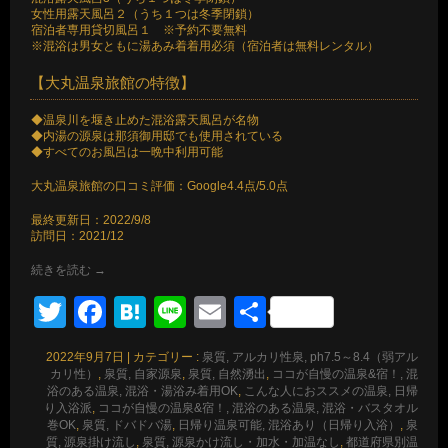
女性用露天風呂２（うち１つは冬季閉鎖）
宿泊者専用貸切風呂１ ※予約不要無料
※混浴は男女ともに湯あみ着着用必須（宿泊者は無料レンタル）
【大丸温泉旅館の特徴】
◆温泉川を堰き止めた混浴露天風呂が名物
◆内湯の源泉は那須御用邸でも使用されている
◆すべてのお風呂は一晩中利用可能
大丸温泉旅館の口コミ評価：Google4.4点/5.0点
最終更新日：2022/9/8
訪問日：2021/12
続きを読む
→
Twitter
Facebook
Hatena
Line
Email
共
有
2022年9月7日
|
カテゴリー :
泉質, アルカリ性泉, ph7.5～8.4（弱アル
カリ性）
,
泉質, 自家源泉
,
泉質, 自然湧出
,
ココが自慢の温泉&宿！, 混
浴のある温泉, 混浴・湯浴み着用OK
,
こんな人におススメの温泉, 日帰
り入浴派
,
ココが自慢の温泉&宿！, 混浴のある温泉, 混浴・バスタオル
巻OK
,
泉質, ドバドバ湯
,
日帰り温泉可能, 混浴あり（日帰り入浴）
,
泉
質, 源泉掛け流し
,
泉質, 源泉かけ流し・加水・加温なし
,
都道府県別温