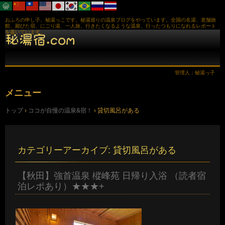
おふろの申し子、秘湯っこです。秘湯巡りの温泉ブログをやっています。全国の名湯、老舗旅
館、鄙びた宿、にごり湯、一人旅、行きたくなるような温泉、行ったつもりになれるレポート
を書いています。
管理人：秘湯っ子
メニュー
コ
トップ
›
ココが自慢の温泉&宿！
›
貸切風呂がある
ン
テ
ン
ツ
へ
カテゴリーアーカイブ:
貸切風呂がある
ス
キ
ッ
【秋田】強首温泉 樅峰苑 日帰り入浴 （読者宿
プ
泊レポあり）★★★+