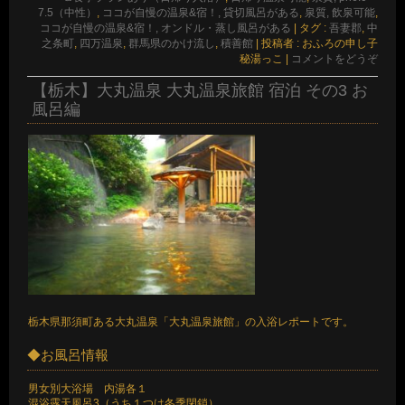
7.5（中性）
,
ココが自慢の温泉&宿！, 貸切風呂がある
,
泉質, 飲泉可能
,
ココが自慢の温泉&宿！, オンドル・蒸し風呂がある
|
タグ :
吾妻郡
,
中
之条町
,
四万温泉
,
群馬県のかけ流し
,
積善館
|
投稿者 : おふろの申し子
秘湯っこ
|
コメントをどうぞ
【栃木】大丸温泉 大丸温泉旅館 宿泊 その3 お
風呂編
栃木県那須町ある大丸温泉「大丸温泉旅館」の入浴レポートです。
◆お風呂情報
男女別大浴場 内湯各１
混浴露天風呂3（うち１つは冬季閉鎖）