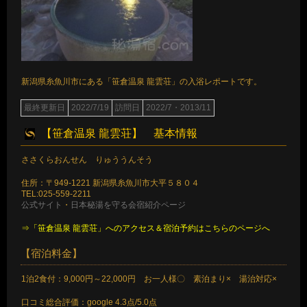
新潟県糸魚川市にある「笹倉温泉 龍雲荘」の入浴レポートです。
最終更新日
2022/7/19
訪問日
2022/7・2013/11
【笹倉温泉 龍雲荘】 基本情報
ささくらおんせん りゅううんそう
住所：〒949-1221 新潟県糸魚川市大平５８０４
TEL:025-559-2211
公式サイト
・
日本秘湯を守る会宿紹介ページ
⇒「笹倉温泉 龍雲荘」へのアクセス＆宿泊予約はこちらのページへ
【宿泊料金】
1泊2食付：9,000円～22,000円 お一人様〇 素泊まり× 湯治対応×
口コミ総合評価：google 4.3点/5.0点