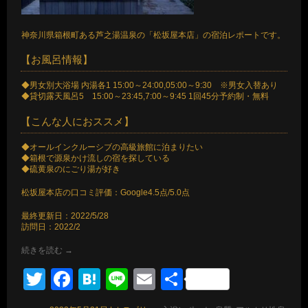
神奈川県箱根町ある芦之湯温泉の「松坂屋本店」の宿泊レポートです。
【お風呂情報】
◆男女別大浴場 内湯各1 15:00～24:00,05:00～9:30 ※男女入替あり
◆貸切露天風呂5 15:00～23:45,7:00～9:45 1回45分予約制・無料
【こんな人におススメ】
◆オールインクルーシブの高級旅館に泊まりたい
◆箱根で源泉かけ流しの宿を探している
◆硫黄泉のにごり湯が好き
松坂屋本店の口コミ評価：Google4.5点/5.0点
最終更新日：2022/5/28
訪問日：2022/2
続きを読む
→
Twitter
Facebook
Hatena
Line
Email
共
有