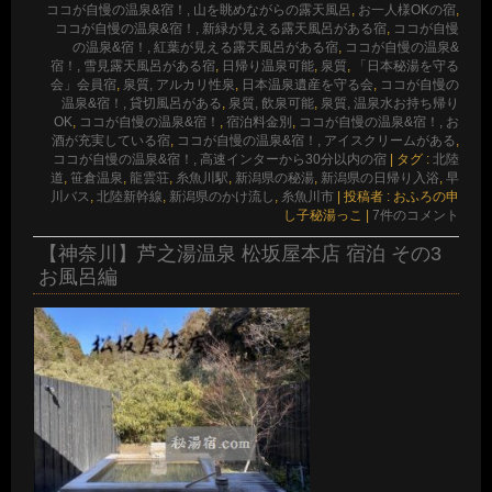
ココが自慢の温泉&宿！, 山を眺めながらの露天風呂
,
お一人様OKの宿
,
ココが自慢の温泉&宿！, 新緑が見える露天風呂がある宿
,
ココが自慢
の温泉&宿！, 紅葉が見える露天風呂がある宿
,
ココが自慢の温泉&
宿！, 雪見露天風呂がある宿
,
日帰り温泉可能
,
泉質
,
「日本秘湯を守る
会」会員宿
,
泉質, アルカリ性泉
,
日本温泉遺産を守る会
,
ココが自慢の
温泉&宿！, 貸切風呂がある
,
泉質, 飲泉可能
,
泉質, 温泉水お持ち帰り
OK
,
ココが自慢の温泉&宿！
,
宿泊料金別
,
ココが自慢の温泉&宿！, お
酒が充実している宿
,
ココが自慢の温泉&宿！, アイスクリームがある
,
ココが自慢の温泉&宿！, 高速インターから30分以内の宿
|
タグ :
北陸
道
,
笹倉温泉
,
龍雲荘
,
糸魚川駅
,
新潟県の秘湯
,
新潟県の日帰り入浴
,
早
川バス
,
北陸新幹線
,
新潟県のかけ流し
,
糸魚川市
|
投稿者 : おふろの申
し子秘湯っこ
|
7件のコメント
【神奈川】芦之湯温泉 松坂屋本店 宿泊 その3
お風呂編