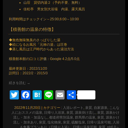
山荘 貸切内湯２（予約不要、無料）
佳松亭 男女別大浴場 内湯、露天風呂
利用時間はチェックイン～25:00,6:00～10:00
【積善館の温泉の特徴】
◆無色無味無臭のさっぱりした湯
◆絵になるお風呂「元禄の湯」は圧巻
◆蒸し風呂は江戸時代からあった湯治方法
積善館本館の口コミ評価：Google 4.2点/5.0点
最終更新日：2022/11/20
訪問日：2022/2・2015/3
続きを読む
→
Twitter
Facebook
Hatena
Line
Email
共
有
2022年11月20日
|
カテゴリー :
入浴レポート
,
泉質, 自家源泉
,
こんな
人におススメの温泉, 日帰り入浴派
,
泉質, 源泉掛け流し
,
泉質, 源泉かけ
流し・加水・加温なし
,
都道府県別温泉, 群馬県の温泉
,
泉質, 源泉かけ
流し・加水あり
,
泉質, 塩化物泉
,
泉質, 硫酸塩泉
,
日帰り温泉可能, 入浴
＆食事プランあり（日帰り入浴）
,
日帰り温泉可能
,
泉質, ph6.0～