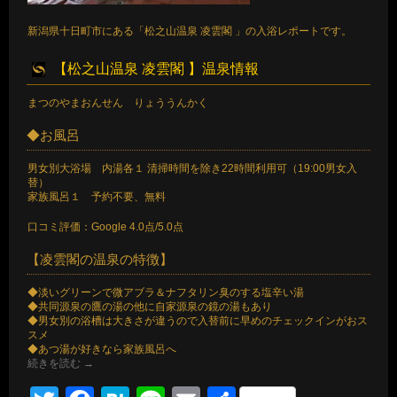
新潟県十日町市にある「松之山温泉 凌雲閣 」の入浴レポートです。
【松之山温泉 凌雲閣 】温泉情報
まつのやまおんせん りょううんかく
◆お風呂
男女別大浴場 内湯各１ 清掃時間を除き22時間利用可（19:00男女入
替）
家族風呂１ 予約不要、無料
口コミ評価：Google 4.0点/5.0点
【凌雲閣の温泉の特徴】
◆淡いグリーンで微アブラ＆ナフタリン臭のする塩辛い湯
◆共同源泉の鷹の湯の他に自家源泉の鏡の湯もあり
◆男女別の浴槽は大きさが違うので入替前に早めのチェックインがおス
スメ
◆あつ湯が好きなら家族風呂へ
続きを読む
→