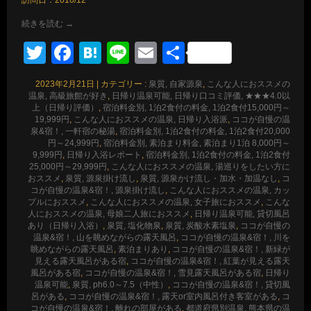
訪問日：2016/12
続きを読む
→
Twitter
Facebook
Hatena
Line
Email
共
有
2023年2月21日
|
カテゴリー :
泉質, 自家源泉
,
こんな人におススメの
温泉, 高級旅館が好き
,
日帰り温泉可能, 日帰り口コミ評価, ★★★4.0以
上（日帰り評価）
,
宿泊料金別, 1泊2食付の料金, 1泊2食付15,000円～
19,999円
,
こんな人におススメの温泉, 日帰り入浴派
,
ココが自慢の温
泉&宿！, 一軒宿の秘湯
,
宿泊料金別, 1泊2食付の料金, 1泊2食付20,000
円～24,999円
,
宿泊料金別, 素泊まり料金, 素泊まり1泊 8,000円～
9,999円
,
日帰り入浴レポート
,
宿泊料金別, 1泊2食付の料金, 1泊2食付
25,000円～29,999円
,
こんな人におススメの温泉, 湯巡りをしたい方に
おススメ
,
泉質, 源泉掛け流し
,
泉質, 源泉かけ流し・加水・加温なし
,
コ
コが自慢の温泉&宿！, 源泉掛け流し
,
こんな人におススメの温泉, カッ
プルにおススメ
,
こんな人におススメの温泉, 女子旅におススメ
,
こんな
人におススメの温泉, 母娘二人旅におススメ
,
日帰り温泉可能, 貸切風呂
あり（日帰り入浴）
,
泉質, 塩化物泉
,
泉質, 炭酸水素塩泉
,
ココが自慢の
温泉&宿！, 山を眺めながらの露天風呂
,
ココが自慢の温泉&宿！, 川を
眺めながらの露天風呂
,
素泊まりあり
,
ココが自慢の温泉&宿！, 新緑が
見える露天風呂がある宿
,
ココが自慢の温泉&宿！, 紅葉が見える露天
風呂がある宿
,
ココが自慢の温泉&宿！, 雪見露天風呂がある宿
,
日帰り
温泉可能
,
泉質, ph6.0～7.5（中性）
,
ココが自慢の温泉&宿！, 貸切風
呂がある
,
ココが自慢の温泉&宿！, 露天or室内風呂付き客室がある
,
コ
コが自慢の温泉&宿！, 離れの部屋がある
,
都道府県別温泉, 熊本県の温