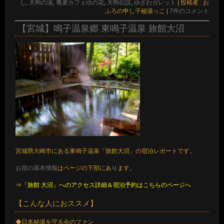
し
,
天狗の湯
,
蕎麦カフェゆの花
,
天狗伝説
,
ゆざわガレット
|
投稿者 : お
ふろの申し子秘湯っこ
|
7件のコメント
【宮城】鳴子温泉郷 東鳴子温泉 旅館大沼
宮城県大崎市にある東鳴子温泉「旅館大沼」の宿泊レポートです。
お宿の基本情報
はページの下部にあります。
⇒「旅館 大沼」へのアクセス詳細＆宿泊予約はこちらのページへ
【こんな人におススメ】
◆日本秘湯を守る会のファン