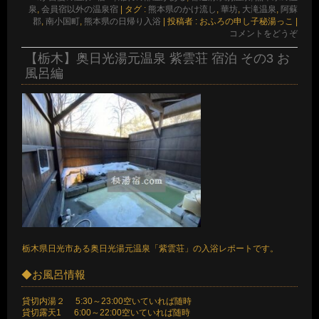
泉
,
会員宿以外の温泉宿
|
タグ :
熊本県のかけ流し
,
華坊
,
大滝温泉
,
阿蘇
郡
,
南小国町
,
熊本県の日帰り入浴
|
投稿者 : おふろの申し子秘湯っこ
|
コメントをどうぞ
【栃木】奥日光湯元温泉 紫雲荘 宿泊 その3 お
風呂編
栃木県日光市ある奥日光湯元温泉「紫雲荘」の入浴レポートです。
◆お風呂情報
貸切内湯２ 5:30～23:00空いていれば随時
貸切露天1 6:00～22:00空いていれば随時