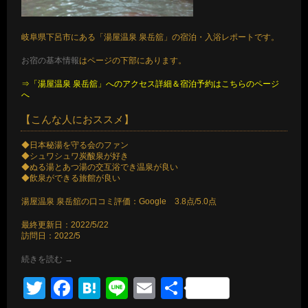
岐阜県下呂市にある「湯屋温泉 泉岳舘」の宿泊・入浴レポートです。
お宿の基本情報
はページの下部にあります。
⇒「湯屋温泉 泉岳舘」へのアクセス詳細＆宿泊予約はこちらのページ
へ
【こんな人におススメ】
◆日本秘湯を守る会のファン
◆シュワシュワ炭酸泉が好き
◆ぬる湯とあつ湯の交互浴でき温泉が良い
◆飲泉ができる旅館が良い
湯屋温泉 泉岳舘の口コミ評価：Google 3.8点/5.0点
最終更新日：2022/5/22
訪問日：2022/5
続きを読む
→
Twitter
Facebook
Hatena
Line
Email
共