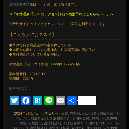
お宿の基本情報
はページの下部にあります。
⇒「草津温泉 千」へのアクセス詳細＆宿泊予約はこちらのページへ
※予約サイトのリンクはアフィリエイト広告を利用しています。
【こんな人におススメ】
◆草津で貸切風呂主体の宿を探している
◆湯畑から離れていても敷地内に駐車場完備の宿が良い
◆無料朝食のついている宿が良い
草津温泉 千の口コミ評価：Google3.9点/5.0点
最終更新日：2024/8/17
訪問日：2024/8
続きを読む
→
Twitter
Facebook
Hatena
Line
Email
共
有
2024年8月17日
|
カテゴリー :
泉質, 酸性泉, ph1～1.9（強酸性泉・ピ
リピリ）
,
宿泊料金別, １泊朝食付き, １泊朝食付5,000円～10,000円
,
泉質, 自然湧出
,
宿泊料金別, １泊朝食付き, １泊朝食付10,000円～
14,999円
,
宿泊料金別, 素泊まり料金, 素泊まり1泊 8,000円～9,999円
,