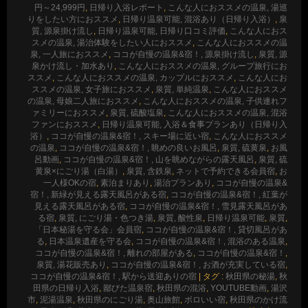
円～24,999円
,
日帰り入浴レポート
,
こんな人におススメの温泉, 湯巡
りをしたい方におススメ
,
日帰り温泉可能, 混浴あり（日帰り入浴）
,
泉
質, 源泉掛け流し
,
日帰り温泉可能, 日帰り口コミ評価
,
こんな人におス
スメの温泉, 湯治体験をしたい人におススメ
,
こんな人におススメの温
泉, 一人旅におススメ
,
ココが自慢の温泉&宿！, 源泉掛け流し
,
泉質, 源
泉かけ流し・加水あり
,
こんな人におススメの温泉, グループ旅行にお
ススメ
,
こんな人におススメの温泉, カップルにおススメ
,
こんな人にお
ススメの温泉, 女子旅におススメ
,
泉質, 単純温泉
,
こんな人におススメ
の温泉, 母娘二人旅におススメ
,
こんな人におススメの温泉, 子供連れフ
ァミリーにおススメ
,
泉質, 硫酸塩泉
,
こんな人におススメの温泉, 混浴
ファンにおススメ
,
日帰り温泉可能, 入浴＆食事プランあり（日帰り入
浴）
,
ココが自慢の温泉&宿！, スキー場に近い宿
,
こんな人におススメ
の温泉
,
ココが自慢の温泉&宿！, 眺めの良いお風呂
,
泉質, 硫黄泉
,
お風
呂動画
,
ココが自慢の温泉&宿！, 山を眺めながらの露天風呂
,
泉質, 硫
黄泉×にごり湯（白湯）
,
泉質, 含鉄泉
,
ネットで予約できる会員宿
,
お
一人様OKの宿
,
素泊まりあり
,
湯治プランあり
,
ココが自慢の温泉&
宿！, 新緑が見える露天風呂がある宿
,
ココが自慢の温泉&宿！, 紅葉が
見える露天風呂がある宿
,
ココが自慢の温泉&宿！, 雪見露天風呂があ
る宿
,
泉質, にごり湯・色つき湯
,
泉質, 酸性泉
,
日帰り温泉可能
,
泉質
,
「日本秘湯を守る会」会員宿
,
ココが自慢の温泉&宿！, 貸切風呂があ
る
,
日本温泉遺産を守る会
,
ココが自慢の温泉&宿！, 混浴のある温泉
,
ココが自慢の温泉&宿！, 離れの部屋がある
,
ココが自慢の温泉&宿！
,
泉質, 湯花販売あり
,
ココが自慢の温泉&宿！, お酒が充実している宿
,
ココが自慢の温泉&宿！, 駅から送迎ありの宿
|
タグ :
秋田県の秘湯
,
秋
田県の日帰り入浴
,
鄙びた温泉宿
,
秋田県の混浴
,
YOUTUBE動画
,
湯沢
市
,
泥湯温泉
,
秋田県のにごり湯
,
奥山旅館
,
ボロいい宿
,
秋田県のかけ流