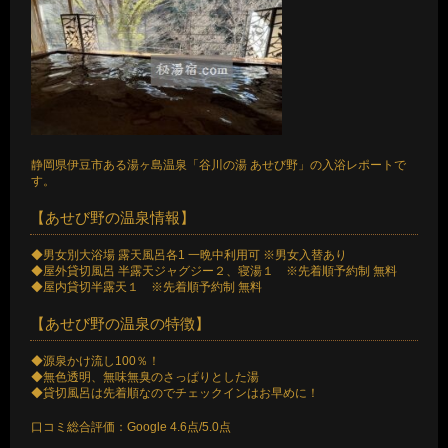
静岡県伊豆市ある湯ヶ島温泉「谷川の湯 あせび野」の入浴レポートで
す。
【あせび野の温泉情報】
◆男女別大浴場 露天風呂各1 一晩中利用可 ※男女入替あり
◆屋外貸切風呂 半露天ジャグジー２、寝湯１ ※先着順予約制 無料
◆屋内貸切半露天１ ※先着順予約制 無料
【あせび野の温泉の特徴】
◆源泉かけ流し100％！
◆無色透明、無味無臭のさっぱりとした湯
◆貸切風呂は先着順なのでチェックインはお早めに！
口コミ総合評価：Google 4.6点/5.0点