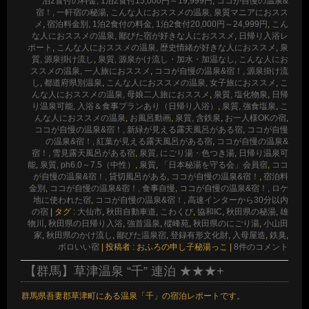
泊2食付の料金, 1泊2食付15,000円～19,999円
,
ココが自慢の温泉&
宿！, 一軒宿の秘湯
,
こんな人におススメの温泉, 泉質マニアにおスス
メ
,
宿泊料金別, 1泊2食付の料金, 1泊2食付20,000円～24,999円
,
こん
な人におススメの温泉, 鄙びた宿が好きな人におススメ
,
日帰り入浴レ
ポート
,
こんな人におススメの温泉, 歴史情緒が好きな人におススメ
,
泉
質, 源泉掛け流し
,
泉質, 源泉かけ流し・加水・加温なし
,
こんな人にお
ススメの温泉, 一人旅におススメ
,
ココが自慢の温泉&宿！, 源泉掛け流
し
,
都道府県別温泉
,
こんな人におススメの温泉, 女子旅におススメ
,
こ
んな人におススメの温泉, 母娘二人旅におススメ
,
泉質, 塩化物泉
,
日帰
り温泉可能, 入浴＆食事プランあり（日帰り入浴）
,
泉質, 強食塩泉
,
こ
んな人におススメの温泉
,
お風呂動画
,
泉質, 含鉄泉
,
お一人様OKの宿
,
ココが自慢の温泉&宿！, 新緑が見える露天風呂がある宿
,
ココが自慢
の温泉&宿！, 紅葉が見える露天風呂がある宿
,
ココが自慢の温泉&
宿！, 雪見露天風呂がある宿
,
泉質, にごり湯・色つき湯
,
日帰り温泉可
能
,
泉質, ph6.0～7.5（中性）
,
泉質
,
「日本秘湯を守る会」会員宿
,
ココ
が自慢の温泉&宿！, 貸切風呂がある
,
ココが自慢の温泉&宿！
,
宿泊料
金別
,
ココが自慢の温泉&宿！, 食事自慢
,
ココが自慢の温泉&宿！, ロケ
地に使われた宿
,
ココが自慢の温泉&宿！, 高速インターから30分以内
の宿
|
タグ :
大仙市
,
秋田自動車道
,
こわくび
,
協和IC
,
秋田県の秘湯
,
雄
物川
,
秋田県の日帰り入浴
,
強首温泉
,
樅峰苑
,
秋田県のにごり湯
,
小山田
家
,
秋田県のかけ流し
,
鄙びた温泉宿
,
登録有形文化財
,
入母屋造
,
鉄臭
,
ボロいい宿
|
投稿者 : おふろの申し子秘湯っこ
|
8件のコメント
【群馬】草津温泉 “千” 連泊 ★★★+
群馬県吾妻郡草津町にある温泉「千」の宿泊レポートです。