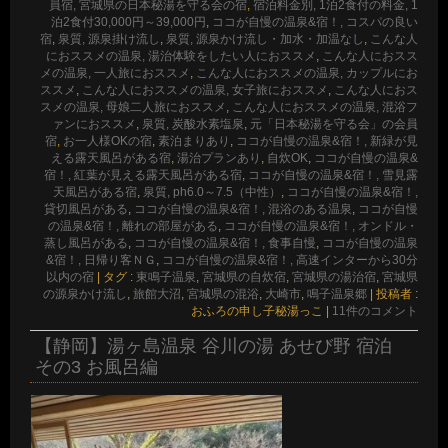
員宿, 宮城県の日本秘湯を守る会の宿
,
宿泊料金別, 1泊2食付の料金, 1
泊2食付30,000円～39,000円
,
ココが自慢の温泉&宿！, コスパの良い
宿
,
泉質, 源泉掛け流し
,
泉質, 源泉かけ流し・加水・加温なし
,
こんな人
におススメの温泉, 湯治体験をしたい人におススメ
,
こんな人におスス
メの温泉, 一人旅におススメ
,
こんな人におススメの温泉, カップルにお
ススメ
,
こんな人におススメの温泉, 女子旅におススメ
,
こんな人におス
スメの温泉, 母娘二人旅におススメ
,
こんな人におススメの温泉, 混浴フ
ァンにおススメ
,
泉質, 炭酸水素塩泉
,
元「日本秘湯を守る会」の会員
宿
,
お一人様OKの宿
,
素泊まりあり
,
ココが自慢の温泉&宿！, 新緑が見
える露天風呂がある宿
,
湯治プランあり
,
自炊OK
,
ココが自慢の温泉&
宿！, 紅葉が見える露天風呂がある宿
,
ココが自慢の温泉&宿！, 雪見露
天風呂がある宿
,
泉質, ph6.0～7.5（中性）
,
ココが自慢の温泉&宿！,
貸切風呂がある
,
ココが自慢の温泉&宿！, 混浴のある温泉
,
ココが自慢
の温泉&宿！, 離れの部屋がある
,
ココが自慢の温泉&宿！, オンドル・
蒸し風呂がある
,
ココが自慢の温泉&宿！, 食事自慢
,
ココが自慢の温泉
&宿！, 日帰り客ＮＧ
,
ココが自慢の温泉&宿！, 高速インターから30分
以内の宿
|
タグ :
東鳴子温泉
,
宮城県の自炊宿
,
宮城県の湯治宿
,
宮城県
の源泉かけ流し
,
旅館大沼
,
宮城県の混浴
,
大崎市
,
鳴子温泉郷
|
投稿者 :
おふろの申し子秘湯っこ
|
11件のコメント
【静岡】湯ヶ島温泉 谷川の湯 あせび野 宿泊
その3 お風呂編