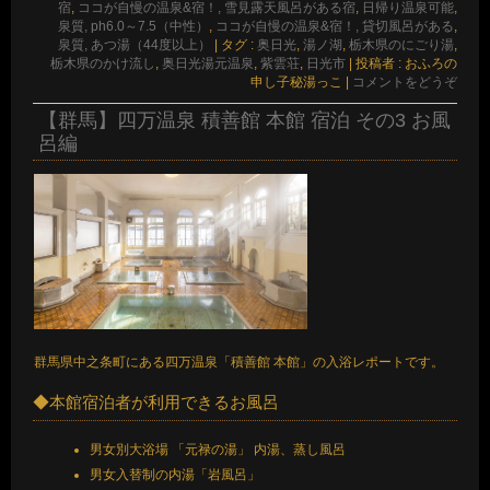
宿
,
ココが自慢の温泉&宿！, 雪見露天風呂がある宿
,
日帰り温泉可能
,
泉質, ph6.0～7.5（中性）
,
ココが自慢の温泉&宿！, 貸切風呂がある
,
泉質, あつ湯（44度以上）
|
タグ :
奥日光
,
湯ノ湖
,
栃木県のにごり湯
,
栃木県のかけ流し
,
奥日光湯元温泉
,
紫雲荘
,
日光市
|
投稿者 : おふろの
申し子秘湯っこ
|
コメントをどうぞ
【群馬】四万温泉 積善館 本館 宿泊 その3 お風
呂編
群馬県中之条町にある四万温泉「積善館 本館」の入浴レポートです。
◆本館宿泊者が利用できるお風呂
男女別大浴場 「元禄の湯」 内湯、蒸し風呂
男女入替制の内湯「岩風呂」