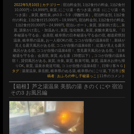
有
2022年5月10日
|
カテゴリー :
宿泊料金別, 1泊2食付の料金, 1泊2食付
10,000円～14,999円
,
泉質, にごり湯・色つき湯, 赤湯（にごり湯・色
つき湯）
,
泉質, 酸性泉, ph3.0～5.9（弱酸性泉）
,
宿泊料金別, 1泊2食
付の料金, 1泊2食付15,000円～19,999円
,
宿泊料金別, 1泊2食付の料金,
1泊2食付20,000円～24,999円
,
宿泊レポート
,
泉質, 源泉掛け流し
,
泉
質, 源泉かけ流し・加温あり
,
泉質, 塩化物泉
,
泉質, 炭酸水素塩泉
,
「日
本秘湯を守る会」会員宿, 岐阜県の日本秘湯を守る会の宿
,
都道府県別
温泉, 岐阜県の温泉
,
お一人様OKの宿
,
ココが自慢の温泉&宿！, 新緑が
見える露天風呂がある宿
,
ココが自慢の温泉&宿！, 紅葉が見える露天
風呂がある宿
,
ココが自慢の温泉&宿！, 雪見露天風呂がある宿
,
「日本
秘湯を守る会」会員宿
,
泉質, ぬる湯（39度以下）
,
ココが自慢の温泉&
宿！, 貸切風呂がある
,
泉質, 冷泉
,
泉質, 飲泉可能
,
泉質, 温泉水お持ち帰
りOK
,
泉質, 温泉水発送可能
,
ココが自慢の温泉&宿！, 日帰り客ＮＧ
|
タグ :
湯屋温泉
,
泉岳館
,
岐阜県のぬる湯
,
岐阜県のにごり湯
,
下呂市
|
投
稿者 : おふろの申し子秘湯っこ
|
11件のコメント
【箱根】芦之湯温泉 美肌の湯 きのくにや 宿泊
その3 お風呂編