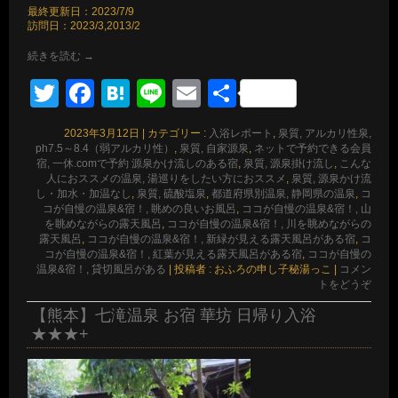
最終更新日：2023/7/9
訪問日：2023/3,2013/2
続きを読む
→
Twitter
Facebook
Hatena
Line
Email
共
有
2023年3月12日
|
カテゴリー :
入浴レポート
,
泉質, アルカリ性泉,
ph7.5～8.4（弱アルカリ性）
,
泉質, 自家源泉
,
ネットで予約できる会員
宿, 一休.comで予約 源泉かけ流しのある宿
,
泉質, 源泉掛け流し
,
こんな
人におススメの温泉, 湯巡りをしたい方におススメ
,
泉質, 源泉かけ流
し・加水・加温なし
,
泉質, 硫酸塩泉
,
都道府県別温泉, 静岡県の温泉
,
コ
コが自慢の温泉&宿！, 眺めの良いお風呂
,
ココが自慢の温泉&宿！, 山
を眺めながらの露天風呂
,
ココが自慢の温泉&宿！, 川を眺めながらの
露天風呂
,
ココが自慢の温泉&宿！, 新緑が見える露天風呂がある宿
,
コ
コが自慢の温泉&宿！, 紅葉が見える露天風呂がある宿
,
ココが自慢の
温泉&宿！, 貸切風呂がある
|
投稿者 : おふろの申し子秘湯っこ
|
コメン
トをどうぞ
【熊本】七滝温泉 お宿 華坊 日帰り入浴
★★★+