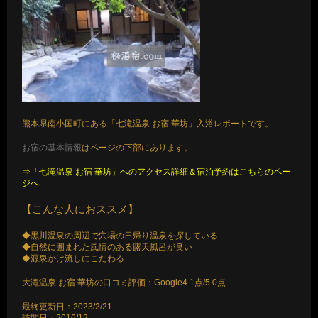
熊本県南小国町にある「七滝温泉 お宿 華坊」入浴レポートです。
お宿の基本情報
はページの下部にあります。
⇒「七滝温泉 お宿 華坊」へのアクセス詳細＆宿泊予約はこちらのペー
ジへ
【こんな人におススメ】
◆黒川温泉の周辺で穴場の日帰り温泉を探している
◆自然に囲まれた風情のある露天風呂が良い
◆源泉かけ流しにこだわる
大滝温泉 お宿 華坊の口コミ評価：Google4.1点/5.0点
最終更新日：2023/2/21