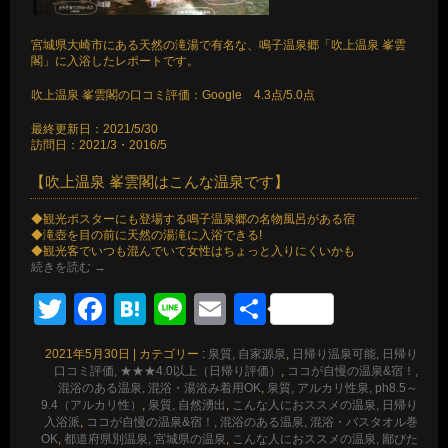
宮城県大崎市にある天然の滝湯で有名な、鳴子温泉郷「吹上温泉 峯雲
閣」に入浴したレポートです。
吹上温泉 峯雲閣の口コミ評価：Google 4.3点/5.0点
最終更新日：2021/5/30
訪問日：2021/3・2016/5
【吹上温泉 峯雲閣はこんな温泉です】
◆観光ポスターにも登場する鳴子温泉郷の名物風呂がある宿
◆滝壺を目の前に天然の湯滝に入浴できる!
◆観光客でいつも混んでいて女性はちょっと入りにくいかも
続きを読む
→
Twitter
Facebook
Hatena
Line
Email
共
有
2021年5月30日
|
カテゴリー :
泉質, 自家源泉
,
日帰り温泉可能, 日帰り
口コミ評価, ★★★4.0以上（日帰り評価）
,
ココが自慢の温泉&宿！,
混浴のある温泉, 混浴・湯浴み着用OK
,
泉質, アルカリ性泉, ph8.5～
9.4（アルカリ性）
,
泉質, 自然湧出
,
こんな人におススメの温泉, 日帰り
入浴派
,
ココが自慢の温泉&宿！, 混浴のある温泉, 混浴・バスタオル巻
OK
,
都道府県別温泉, 宮城県の温泉
,
こんな人におススメの温泉, 鄙びた