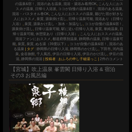
の温泉&宿！, 混浴のある温泉, 混浴・湯浴み着用OK
,
こんな人におス
スメの温泉, 日帰り入浴派
,
ココが自慢の温泉&宿！, 混浴のある温泉,
混浴・バスタオル巻OK
,
こんな人におススメの温泉, 鄙びた宿が好きな
人におススメ
,
泉質, 源泉掛け流し
,
日帰り温泉可能, 混浴あり（日帰り
入浴）
,
泉質, 源泉かけ流し・加水・加温なし
,
ココが自慢の温泉&宿！,
源泉掛け流し
,
日帰り温泉可能, 駅に近い日帰り入浴
,
泉質, 単純温泉
,
日
帰り温泉可能, 休憩室あり（日帰り入浴）
,
こんな人におススメの温泉,
混浴ファンにおススメ
,
都道府県別温泉, 静岡県の温泉
,
日帰り温泉可
能
,
泉質
,
泉質, ぬる湯（39度以下）
,
ココが自慢の温泉&宿！, 混浴のあ
る温泉
|
タグ :
静岡県の日帰り入浴
,
静岡県のかけ流し
,
下田市
,
河内温
泉
,
金谷旅館
,
千人風呂
,
伊豆の日帰り入浴
,
伊豆のかけ流し
,
伊豆の混
浴
,
静岡県の混浴
|
投稿者 : おふろの申し子秘湯っこ
|
2件のコメント
【宮城】吹上温泉 峯雲閣 日帰り入浴 & 宿泊
その3 お風呂編