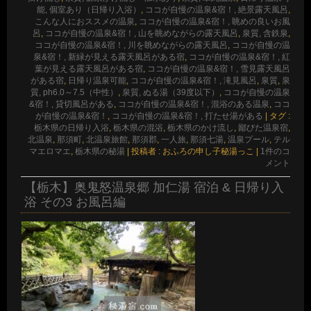
能, 個室あり（日帰り入浴）
,
ココが自慢の温泉&宿！, 絶景露天風呂
,
こんな人におススメの温泉
,
ココが自慢の温泉&宿！, 眺めの良いお風
呂
,
ココが自慢の温泉&宿！, 山を眺めながらの露天風呂
,
泉質, 含鉄泉
,
ココが自慢の温泉&宿！, 川を眺めながらの露天風呂
,
ココが自慢の温
泉&宿！, 新緑が見える露天風呂がある宿
,
ココが自慢の温泉&宿！, 紅
葉が見える露天風呂がある宿
,
ココが自慢の温泉&宿！, 雪見露天風呂
がある宿
,
日帰り温泉可能
,
ココが自慢の温泉&宿！, 滝見風呂
,
泉質
,
泉
質, ph6.0～7.5（中性）
,
泉質, ぬる湯（39度以下）
,
ココが自慢の温泉
&宿！, 貸切風呂がある
,
ココが自慢の温泉&宿！, 混浴のある温泉
,
ココ
が自慢の温泉&宿！
,
ココが自慢の温泉&宿！, 打たせ湯がある
|
タグ :
栃木県の日帰り入浴
,
栃木県の混浴
,
栃木県のかけ流し
,
鄙びた温泉宿
,
北温泉
,
那須町
,
北温泉旅館
,
那須郡
,
一人旅
,
那須七湯
,
温泉プール
,
テル
マエロマエ
,
栃木県の秘湯
|
投稿者 : おふろの申し子秘湯っこ
|
1件のコ
メント
【栃木】奥鬼怒温泉郷 加仁湯 宿泊 & 日帰り入
浴 その3 お風呂編