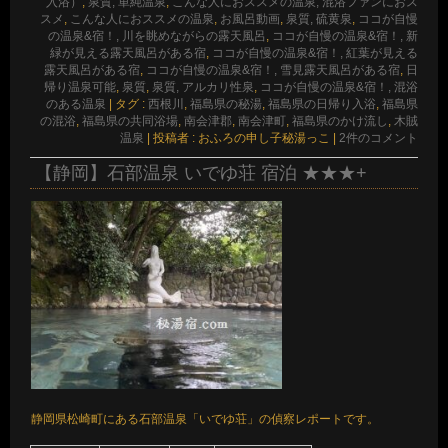
入浴）
,
泉質, 単純温泉
,
こんな人におススメの温泉, 混浴ファンにおス
スメ
,
こんな人におススメの温泉
,
お風呂動画
,
泉質, 硫黄泉
,
ココが自慢
の温泉&宿！, 川を眺めながらの露天風呂
,
ココが自慢の温泉&宿！, 新
緑が見える露天風呂がある宿
,
ココが自慢の温泉&宿！, 紅葉が見える
露天風呂がある宿
,
ココが自慢の温泉&宿！, 雪見露天風呂がある宿
,
日
帰り温泉可能
,
泉質
,
泉質, アルカリ性泉
,
ココが自慢の温泉&宿！, 混浴
のある温泉
|
タグ :
西根川
,
福島県の秘湯
,
福島県の日帰り入浴
,
福島県
の混浴
,
福島県の共同浴場
,
南会津郡
,
南会津町
,
福島県のかけ流し
,
木賊
温泉
|
投稿者 : おふろの申し子秘湯っこ
|
2件のコメント
【静岡】石部温泉 いでゆ荘 宿泊 ★★★+
静岡県松崎町にある石部温泉「いでゆ荘」の偵察レポートです。