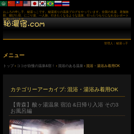
おふろの申し子、秘湯っこです。秘湯巡りの温泉ブログをやっています。全国の名湯、老舗旅
館、鄙びた宿、にごり湯、一人旅、行きたくなるような温泉、行ったつもりになれるレポート
を書いています。
管理人：秘湯っ子
メニュー
コ
トップ
›
ココが自慢の温泉&宿！
›
混浴のある温泉
›
混浴・湯浴み着用OK
ン
テ
ン
ツ
へ
カテゴリーアーカイブ:
混浴・湯浴み着用OK
ス
キ
ッ
【青森】酸ヶ湯温泉 宿泊 &日帰り入浴 その3
プ
お風呂編