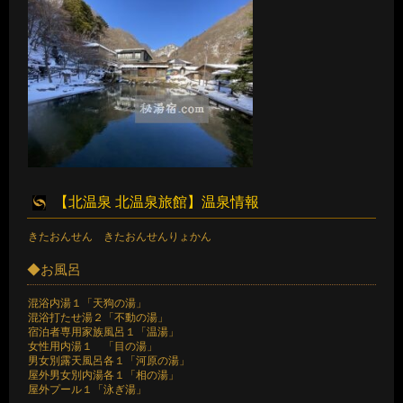
【北温泉 北温泉旅館】温泉情報
きたおんせん きたおんせんりょかん
◆お風呂
混浴内湯１「天狗の湯」
混浴打たせ湯２「不動の湯」
宿泊者専用家族風呂１「温湯」
女性用内湯１ 「目の湯」
男女別露天風呂各１「河原の湯」
屋外男女別内湯各１「相の湯」
屋外プール１「泳ぎ湯」