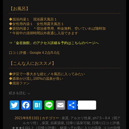
【お風呂】
◆混浴内湯１ 混浴露天風呂１
◆女性用内湯１ 女性用露天風呂１
◆貸切内湯２ ＊宿泊者専用、料金無料、空いていれば随時加
＊午前中の清掃時間以外夜通し入浴できます
⇒「金谷旅館」のアクセス詳細＆予約はこちらのページへ
口コミ評価：Google 4.2点/5.0点
【こんな人におススメ】
◆伊豆で一番大きな総ヒノキ風呂に入ってみたい
◆源泉かけ流し100%の温泉が良い
◆混浴ファン
続きを読む
→
Twitter
Facebook
Hatena
Line
Email
共
有
2021年9月13日
|
カテゴリー :
泉質, アルカリ性泉, ph7.5～8.4（弱ア
ルカリ性）
,
泉質, 自家源泉
,
日帰り温泉可能, 日帰り口コミ評価,
★★★4.0以上（日帰り評価）
,
秘湯っ子お気に入りの温泉
,
ココが自慢