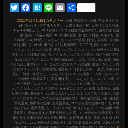
Twitter
Facebook
Hatena
Line
Email
共
有
2021年11月15日
|
カテゴリー :
泉質, 自家源泉
,
泉質, アルカリ性泉,
ph7.5～8.4（弱アルカリ性）
,
日帰り温泉可能, 日帰り口コミ評価,
★★★4.0以上（日帰り評価）
,
ココが自慢の温泉&宿！, 混浴のある温
泉, 混浴・湯浴み着用OK
,
宿泊料金別, 素泊まり料金, 素泊まり1泊
3,000円～4,999円
,
こんな人におススメの温泉, 日帰り入浴派
,
宿泊料
金別, 素泊まり料金, 素泊まり1泊 5,000円～7,999円
,
宿泊レポート
,
こ
んな人におススメの温泉, 泉質マニアにおススメ
,
ココが自慢の温泉&
宿！, ネット評価の高い宿
,
こんな人におススメの温泉, 鄙びた宿が好き
な人におススメ
,
ココが自慢の温泉&宿！, コスパの良い宿
,
泉質, 源泉
掛け流し
,
偵察レポート
,
こんな人におススメの温泉, 湯巡りをしたい方
におススメ
,
日帰り温泉可能, 混浴あり（日帰り入浴）
,
泉質, 源泉かけ
流し・加水・加温なし
,
こんな人におススメの温泉, 一人旅におススメ
,
ココが自慢の温泉&宿！, 源泉掛け流し
,
こんな人におススメの温泉, グ
ループ旅行におススメ
,
こんな人におススメの温泉, カップルにおスス
メ
,
こんな人におススメの温泉, 女子旅におススメ
,
泉質, 塩化物泉
,
日帰
り温泉可能, 個室あり（日帰り入浴）
,
こんな人におススメの温泉, 混浴
ファンにおススメ
,
ココが自慢の温泉&宿！, 海水浴場に近い宿
,
都道府
県別温泉, 静岡県の温泉
,
お風呂動画
,
ココが自慢の温泉&宿！, 山を眺
めながらの露天風呂
,
お一人様OKの宿
,
素泊まりあり
,
ココが自慢の温
泉&宿！, 新緑が見える露天風呂がある宿
,
ココが自慢の温泉&宿！, 紅
葉が見える露天風呂がある宿
,
日帰り温泉可能
,
泉質
,
泉質, ぬる湯（39
度以下）
,
ココが自慢の温泉&宿！, 混浴のある温泉
,
泉質, 温泉水お持
ち帰りOK
,
会員宿以外の温泉宿
,
ココが自慢の温泉&宿！, 猫がいる
|
タ