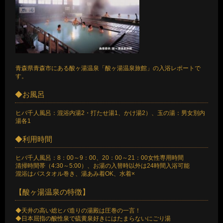
青森県青森市にある酸ヶ湯温泉「酸ヶ湯温泉旅館」の入浴レポートで
す。
◆お風呂
ヒバ千人風呂：混浴内湯2・打たせ湯1、かけ湯2）、玉の湯：男女別内
湯各1
◆利用時間
ヒバ千人風呂：8：00～9：00、20：00～21：00女性専用時間
清掃時間帯（4:30～5:00）、お湯の入替時以外は24時間入浴可能
混浴はバスタオル巻き、湯あみ着OK、水着×
【酸ヶ湯温泉の特徴】
◆天井の高い総ヒバ造りの湯殿は圧巻の一言！
◆日本屈指の酸性泉で硫黄泉好きにはたまらないにごり湯