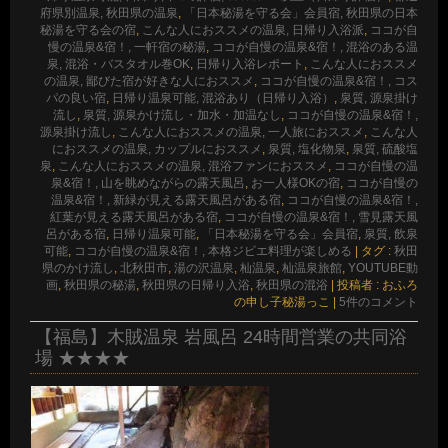
府県別温泉, 秋田県の温泉
,
「日本秘湯を守る会」会員宿, 秋田県の日本
秘湯を守る会の宿
,
こんな人におススメの温泉, 日帰り入浴派
,
ココが自
慢の温泉&宿！, 一軒宿の秘湯
,
ココが自慢の温泉&宿！, 混浴のある温
泉, 混浴・バスタオル巻OK
,
日帰り入浴レポート
,
こんな人におススメ
の温泉, 鄙びた宿が好きな人におススメ
,
ココが自慢の温泉&宿！, コス
パの良い宿
,
日帰り温泉可能, 混浴あり（日帰り入浴）
,
泉質, 源泉掛け
流し
,
泉質, 源泉かけ流し・加水・加温なし
,
ココが自慢の温泉&宿！,
源泉掛け流し
,
こんな人におススメの温泉, 一人旅におススメ
,
こんな人
におススメの温泉, カップルにおススメ
,
泉質, 塩化物泉
,
泉質, 硫酸塩
泉
,
こんな人におススメの温泉, 混浴ファンにおススメ
,
ココが自慢の温
泉&宿！, 山を眺めながらの露天風呂
,
お一人様OKの宿
,
ココが自慢の
温泉&宿！, 新緑が見える露天風呂がある宿
,
ココが自慢の温泉&宿！,
紅葉が見える露天風呂がある宿
,
ココが自慢の温泉&宿！, 雪見露天風
呂がある宿
,
日帰り温泉可能
,
「日本秘湯を守る会」会員宿
,
泉質, 飲泉
可能
,
ココが自慢の温泉&宿！, 本格ジビエ料理が楽しめる
|
タグ :
秋田
県のかけ流し
,
北秋田市
,
湯の沢温泉
,
杣温泉
,
杣温泉旅館
,
YOUTUBE動
画
,
秋田県の秘湯
,
秋田県の日帰り入浴
,
秋田県の混浴
|
投稿者 : おふろ
の申し子秘湯っこ
|
5件のコメント
【福島】木賊温泉 岩風呂 24時間営業の共同浴
場 ★★★★