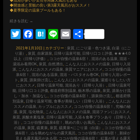
◆混浴が多いが女性専用露天風呂もある
◆開放感と景観の良い第3露天風呂がおススメ！
◆夏季限定の温泉プールもある！
続きを読む
→
Twitter
Facebook
Hatena
Line
Email
共
有
2021年1月10日
|
カテゴリー :
泉質, にごり湯・色つき湯, 白湯（にご
り湯）
,
泉質, 自家源泉
,
日帰り温泉可能, 日帰り口コミ評価, ★★★4.0
以上（日帰り評価）
,
ココが自慢の温泉&宿！, 混浴のある温泉, 混浴・
湯浴み着用OK
,
泉質, 自然湧出
,
こんな人におススメの温泉, 日帰り入浴
派
,
こんな人におススメの温泉, 泉質マニアにおススメ
,
ココが自慢の温
泉&宿！, 混浴のある温泉, 混浴・バスタオル巻OK
,
日帰り入浴レポー
ト
,
泉質, 源泉掛け流し
,
こんな人におススメの温泉, 湯巡りをしたい方
におススメ
,
日帰り温泉可能, 混浴あり（日帰り入浴）
,
日帰り温泉可
能, 日帰り口コミ評価
,
都道府県別温泉, 栃木県の温泉
,
泉質, 源泉かけ流
し・加水・加温なし
,
ココが自慢の温泉&宿！, 源泉掛け流し
,
都道府県
別温泉
,
日帰り温泉可能, 食事が美味しい（日帰り入浴）
,
こんな人にお
ススメの温泉, カップルにおススメ
,
ココが自慢の温泉&宿！, 究極の秘
湯
,
泉質, 塩化物泉
,
こんな人におススメの温泉, 混浴ファンにおススメ
,
泉質, 炭酸水素塩泉
,
日帰り温泉可能, 入浴＆食事プランあり（日帰り入
浴）
,
ココが自慢の温泉&宿！, 眺めの良いお風呂
,
こんな人におススメ
の温泉
,
泉質, 硫黄泉
,
泉質, 硫黄泉×にごり湯（白湯）
,
ココが自慢の温
泉&宿！, 山を眺めながらの露天風呂
,
ココが自慢の温泉&宿！, 新緑が
見える露天風呂がある宿
,
ココが自慢の温泉&宿！, 紅葉が見える露天