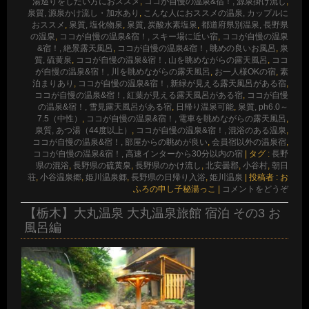
湯巡りをしたい方におススメ
,
ココが自慢の温泉&宿！, 源泉掛け流し
,
泉質, 源泉かけ流し・加水あり
,
こんな人におススメの温泉, カップルに
おススメ
,
泉質, 塩化物泉
,
泉質, 炭酸水素塩泉
,
都道府県別温泉, 長野県
の温泉
,
ココが自慢の温泉&宿！, スキー場に近い宿
,
ココが自慢の温泉
&宿！, 絶景露天風呂
,
ココが自慢の温泉&宿！, 眺めの良いお風呂
,
泉
質, 硫黄泉
,
ココが自慢の温泉&宿！, 山を眺めながらの露天風呂
,
ココ
が自慢の温泉&宿！, 川を眺めながらの露天風呂
,
お一人様OKの宿
,
素
泊まりあり
,
ココが自慢の温泉&宿！, 新緑が見える露天風呂がある宿
,
ココが自慢の温泉&宿！, 紅葉が見える露天風呂がある宿
,
ココが自慢
の温泉&宿！, 雪見露天風呂がある宿
,
日帰り温泉可能
,
泉質, ph6.0～
7.5（中性）
,
ココが自慢の温泉&宿！, 電車を眺めながらの露天風呂
,
泉質, あつ湯（44度以上）
,
ココが自慢の温泉&宿！, 混浴のある温泉
,
ココが自慢の温泉&宿！, 部屋からの眺めが良い
,
会員宿以外の温泉宿
,
ココが自慢の温泉&宿！, 高速インターから30分以内の宿
|
タグ :
長野
県の混浴
,
長野県の硫黄泉
,
長野県のかけ流し
,
北安曇郡
,
小谷村
,
朝日
荘
,
小谷温泉郷
,
姫川温泉郷
,
長野県の日帰り入浴
,
姫川温泉
|
投稿者 : お
ふろの申し子秘湯っこ
|
コメントをどうぞ
【栃木】大丸温泉 大丸温泉旅館 宿泊 その3 お
風呂編