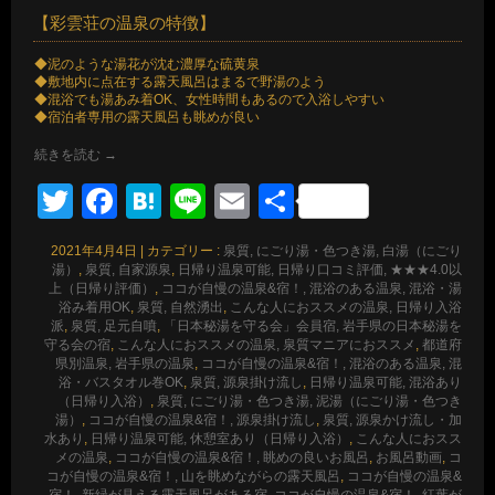
【彩雲荘の温泉の特徴】
◆泥のような湯花が沈む濃厚な硫黄泉
◆敷地内に点在する露天風呂はまるで野湯のよう
◆混浴でも湯あみ着OK、女性時間もあるので入浴しやすい
◆宿泊者専用の露天風呂も眺めが良い
続きを読む
→
Twitter
Facebook
Hatena
Line
Email
共
有
2021年4月4日
|
カテゴリー :
泉質, にごり湯・色つき湯, 白湯（にごり
湯）
,
泉質, 自家源泉
,
日帰り温泉可能, 日帰り口コミ評価, ★★★4.0以
上（日帰り評価）
,
ココが自慢の温泉&宿！, 混浴のある温泉, 混浴・湯
浴み着用OK
,
泉質, 自然湧出
,
こんな人におススメの温泉, 日帰り入浴
派
,
泉質, 足元自噴
,
「日本秘湯を守る会」会員宿, 岩手県の日本秘湯を
守る会の宿
,
こんな人におススメの温泉, 泉質マニアにおススメ
,
都道府
県別温泉, 岩手県の温泉
,
ココが自慢の温泉&宿！, 混浴のある温泉, 混
浴・バスタオル巻OK
,
泉質, 源泉掛け流し
,
日帰り温泉可能, 混浴あり
（日帰り入浴）
,
泉質, にごり湯・色つき湯, 泥湯（にごり湯・色つき
湯）
,
ココが自慢の温泉&宿！, 源泉掛け流し
,
泉質, 源泉かけ流し・加
水あり
,
日帰り温泉可能, 休憩室あり（日帰り入浴）
,
こんな人におスス
メの温泉
,
ココが自慢の温泉&宿！, 眺めの良いお風呂
,
お風呂動画
,
コ
コが自慢の温泉&宿！, 山を眺めながらの露天風呂
,
ココが自慢の温泉&
宿！, 新緑が見える露天風呂がある宿
,
ココが自慢の温泉&宿！, 紅葉が