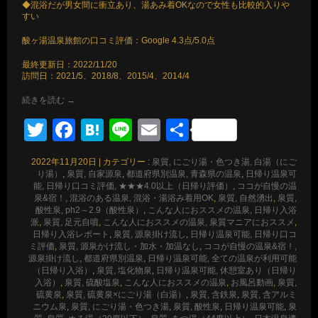
◆混浴だが男女間に衝立あり、湯あみ着OKなので女性も比較的入りや
すい
酸ヶ湯温泉旅館の口コミ評価：Google 4.3点/5.0点
最終更新日：2022/11/20
訪問日：2021/5、2018/8、2015/4、2014/4
続きを読む
→
Twitter
Facebook
Hatena
Line
Email
共
有
2022年11月20日
|
カテゴリー :
泉質, にごり湯・色つき湯, 白湯（にご
り湯）
,
泉質, 自家源泉
,
都道府県別温泉, 青森県の温泉
,
日帰り温泉可
能, 日帰り口コミ評価, ★★★4.0以上（日帰り評価）
,
ココが自慢の温
泉&宿！, 混浴のある温泉, 混浴・湯浴み着用OK
,
泉質, 自然湧出
,
泉質,
酸性泉, ph2～2.9（酸性泉）
,
こんな人におススメの温泉, 日帰り入浴
派
,
泉質, 足元自噴
,
こんな人におススメの温泉, 泉質マニアにおススメ
,
日帰り入浴レポート
,
泉質, 源泉掛け流し
,
日帰り温泉可能, 日帰り口コ
ミ評価
,
泉質, 源泉かけ流し・加水・加温なし
,
ココが自慢の温泉&宿！,
源泉掛け流し
,
都道府県別温泉
,
日帰り温泉可能, 全ての温泉が利用可能
（日帰り入浴）
,
泉質, 塩化物泉
,
日帰り温泉可能, 休憩室あり（日帰り
入浴）
,
泉質, 硫酸塩泉
,
こんな人におススメの温泉
,
お風呂動画
,
泉質,
硫黄泉
,
泉質, 硫黄泉×にごり湯（白湯）
,
泉質, 含鉄泉
,
泉質, 含アルミ
ニウム泉
,
泉質, にごり湯・色つき湯
,
泉質, 酸性泉
,
日帰り温泉可能
,
泉