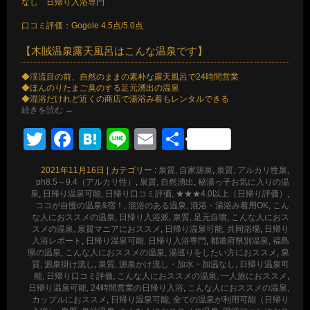
なし 日帰り入浴専門
口コミ評価：Gogole 4.5点/5.0点
【木賊温泉露天風呂はこんな温泉です】
◆渓流目の前、自然のままの素朴な露天風呂で24時間営業
◆ほんのりたまご臭のする足元湧出の温泉
◆混浴だけれど近くの商店で湯浴み着もレンタルできる
続きを読む
→
Twitter
Facebook
Hatena
Line
Email
共
有
2021年11月16日
|
カテゴリー :
泉質, 自家源泉
,
泉質, アルカリ性泉,
ph8.5～9.4（アルカリ性）
,
泉質, 自然湧出
,
秘湯っ子お気に入りの温
泉
,
日帰り温泉可能, 日帰り口コミ評価, ★★★4.0以上（日帰り評価）
,
ココが自慢の温泉&宿！, 混浴のある温泉, 混浴・湯浴み着用OK
,
こん
な人におススメの温泉, 日帰り入浴派
,
泉質, 足元自噴
,
こんな人におス
スメの温泉, 泉質マニアにおススメ
,
日帰り温泉可能, 共同浴場
,
日帰り
入浴レポート
,
日帰り温泉可能, 日帰り入浴専門
,
都道府県別温泉, 福島
県の温泉
,
こんな人におススメの温泉, 湯巡りをしたい方におススメ
,
泉
質, 源泉掛け流し
,
泉質, 源泉かけ流し・加水・加温なし
,
日帰り温泉可
能, 日帰り口コミ評価
,
こんな人におススメの温泉, 一人旅におススメ
,
日帰り温泉可能, 24時間営業の日帰り入浴
,
こんな人におススメの温泉,
カップルにおススメ
,
日帰り温泉可能, 全ての温泉が利用可能（日帰り