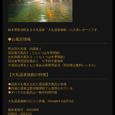
栃木県那須町ある大丸温泉「大丸温泉旅館」の入浴レポートです。
◆お風呂情報
男女別大浴場 内湯各１
混浴露天風呂3（うち１つは冬季閉鎖）
女性用露天風呂２（うち１つは冬季閉鎖）
宿泊者専用貸切風呂１ ※予約不要無料
※混浴は男女ともに湯あみ着着用必須（宿泊者は無料レンタル）
【大丸温泉旅館の特徴】
◆温泉川を堰き止めた混浴露天風呂が名物
◆内湯の源泉は那須御用邸でも使用されている
◆すべてのお風呂は一晩中利用可能
大丸温泉旅館の口コミ評価：Google4.4点/5.0点
最終更新日：2022/9/8
訪問日：2021/12