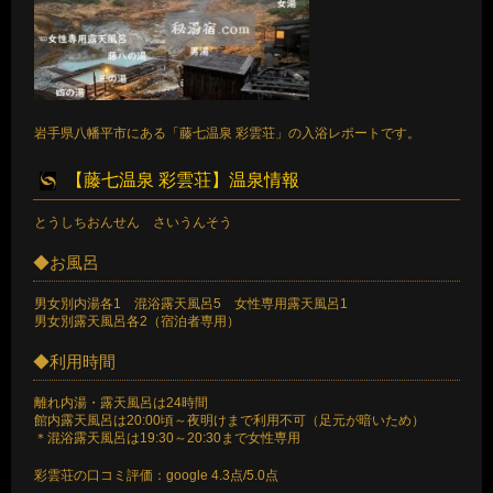
岩手県八幡平市にある「藤七温泉 彩雲荘」の入浴レポートです。
【藤七温泉 彩雲荘】温泉情報
とうしちおんせん さいうんそう
◆お風呂
男女別内湯各1 混浴露天風呂5 女性専用露天風呂1
男女別露天風呂各2（宿泊者専用）
◆利用時間
離れ内湯・露天風呂は24時間
館内露天風呂は20:00頃～夜明けまで利用不可（足元が暗いため）
＊混浴露天風呂は19:30～20:30まで女性専用
彩雲荘の口コミ評価：google 4.3点/5.0点