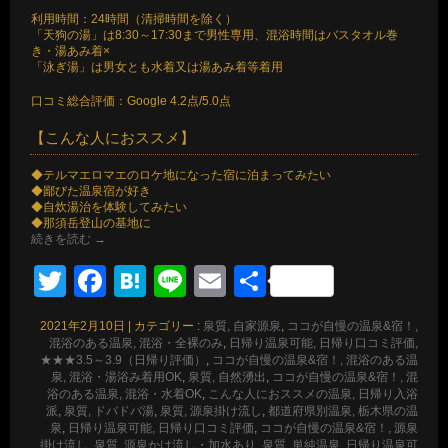
利用時間：24時間（清掃時間を除く）
「天狗の湯」は8:30～17:30まで男性専用、混浴時間はバスタオル巻
き・湯あみ着×
「泳ぎ湯」は男女とも水着又は湯あみ着等着用
口コミ総合評価：Google 4.2点/5.0点
【こんな人におススメ】
◆テルマエロマエのロケ地になった宿に泊まってみたい
◆鄙びた温泉宿が好き
◆自炊湯治を体験してみたい
◆那須岳登山の基地に
続きを読む
→
Twitter
Facebook
Hatena
Line
Email
共
有
2021年2月10日
|
カテゴリー :
泉質, 自家源泉
,
ココが自慢の温泉&宿！,
混浴のある温泉, 混浴・全裸のみ
,
日帰り温泉可能, 日帰り口コミ評価,
★★★3.5～3.9（日帰り評価）
,
ココが自慢の温泉&宿！, 混浴のある温
泉, 混浴・湯浴み着用OK
,
泉質, 自然湧出
,
ココが自慢の温泉&宿！, 混
浴のある温泉, 混浴・水着OK
,
こんな人におススメの温泉, 日帰り入浴
派
,
泉質, ドバドバ湯
,
泉質, 源泉掛け流し
,
都道府県別温泉, 栃木県の温
泉
,
日帰り温泉可能, 日帰り口コミ評価
,
ココが自慢の温泉&宿！, 源泉
掛け流し
,
泉質, 源泉かけ流し・加水あり
,
泉質, 単純温泉
,
日帰り温泉可