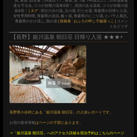
質
,
泉質, ぬる湯（39度以下）
,
泉質, あつ湯（44度以上）
,
日本温泉遺
産を守る会
,
ココが自慢の温泉&宿！, 混浴のある温泉
,
ココが自慢の温
泉&宿！
|
タグ :
四分六分の湯
,
玉の湯
,
打たせ湯
,
青森県の日帰り入浴
,
女性専用時間
,
青森県の混浴
,
酸ヶ湯
,
青森県のにごり湯
,
ヒバ千人風呂
,
青森県のかけ流し
,
熱の湯
|
投稿者 : おふろの申し子秘湯っこ
|
コメン
トをどうぞ
【長野】姫川温泉 朝日荘 日帰り入浴 ★★★+
長野県小谷村にある「姫川温泉 朝日荘」の入浴レポートです。
お宿の基本情報
はページの下部にあります。
⇒「姫川温泉 朝日荘」へのアクセス詳細＆宿泊予約はこちらのページ