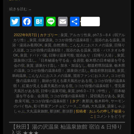
続きを読む
→
Twitter
Facebook
Hatena
Line
Email
共
有
2022年9月7日
|
カテゴリー :
泉質, アルカリ性泉, ph7.5～8.4（弱アル
カリ性）
,
泉質, 自家源泉
,
ココが自慢の温泉&宿！, 混浴のある温泉, 混
浴・湯浴み着用OK
,
泉質, 自然湧出
,
こんな人におススメの温泉, 日帰り
入浴派
,
ココが自慢の温泉&宿！, 混浴のある温泉, 混浴・バスタオル巻
OK
,
泉質, ドバドバ湯
,
日帰り温泉可能, 混浴あり（日帰り入浴）
,
泉質,
源泉掛け流し
,
「日本秘湯を守る会」会員宿, 栃木県の日本秘湯を守る
会の宿
,
泉質, 源泉かけ流し・加水・加温なし
,
都道府県別温泉, 栃木県
の温泉
,
ココが自慢の温泉&宿！, 源泉掛け流し
,
都道府県別温泉
,
泉質,
単純温泉
,
こんな人におススメの温泉, 混浴ファンにおススメ
,
ココが自
慢の温泉&宿！, 新緑が見える露天風呂がある宿
,
ココが自慢の温泉&
宿！, 紅葉が見える露天風呂がある宿
,
ココが自慢の温泉&宿！, 雪見露
天風呂がある宿
,
日帰り温泉可能
,
泉質, ph6.0～7.5（中性）
,
「日本秘
湯を守る会」会員宿
,
ココが自慢の温泉&宿！, 貸切風呂がある
,
泉質,
飲泉可能
,
ココが自慢の温泉&宿！
|
タグ :
奥那須
,
栃木和牛
,
サーモン
のパイ包み
,
彩り野菜アンチョビソース
,
二色鍋
,
大丸温泉
,
源泉しゃぶ
しゃぶ
,
大丸温泉旅館
,
那須町
,
那須郡
|
投稿者 : おふろの申し子秘湯っ
こ
|
コメントをどうぞ
【秋田】湯の沢温泉 杣温泉旅館 宿泊 & 日帰り
入浴 ★★★