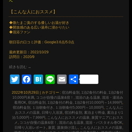
へ
【こんな人におススメ】
◆微たまご臭のする優しいお湯が好き
◆開放感のある広い湯舟に浸かりたい
◆混浴ファン
朝日荘の口コミ評価：Google3.6点/5.0点
最終更新日：2022/10/29
訪問日：2020/9
続きを読む
→
Twitter
Facebook
Hatena
Line
Email
共
有
2022年10月29日
|
カテゴリー :
宿泊料金別, 1泊2食付の料金, 1泊2食付
10,000円未満
,
ココが自慢の温泉&宿！, 混浴のある温泉, 混浴・湯浴み
着用OK
,
宿泊料金別, 1泊2食付の料金, 1泊2食付10,000円～14,999円
,
宿泊料金別, １泊朝食付き, １泊朝食付5,000円～10,000円
,
こんな人に
おススメの温泉, 日帰り入浴派
,
宿泊料金別, 素泊まり料金, 素泊まり1
泊 5,000円～7,999円
,
こんな人におススメの温泉, 泉質マニアにおスス
メ
,
ココが自慢の温泉&宿！, 混浴のある温泉, 混浴・バスタオル巻OK
,
日帰り入浴レポート
,
泉質, 源泉掛け流し
,
こんな人におススメの温泉,