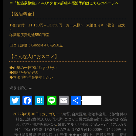
⇒「杣温泉旅館」へのアクセス詳細＆宿泊予約はこちらのページへ
【宿泊料金】
1泊2食付 11,150円～13,350円 お一人様○ 素泊まり× 湯治 自炊
×
冬期暖房費別途550円/室
口コミ評価：Google 4.0点/5.0点
【こんな人におススメ】
◆山奥の一軒宿に泊まりたい
◆鄙びた宿が好き
◆マタギ料理を堪能したい
続きを読む
→
Twitter
Facebook
Hatena
Line
Email
共
有
2022年8月30日
|
カテゴリー :
泉質, 自家源泉
,
宿泊料金別, 1泊2食付の
料金, 1泊2食付10,000円未満
,
ココが自慢の温泉&宿！, 混浴のある温
泉, 混浴・湯浴み着用OK
,
泉質, アルカリ性泉, ph8.5～9.4（アルカリ
性）
,
宿泊料金別, 1泊2食付の料金, 1泊2食付10,000円～14,999円
,
日
帰り温泉可能, 日帰り口コミ評価, ★★★4.0以上（日帰り評価）
,
都道