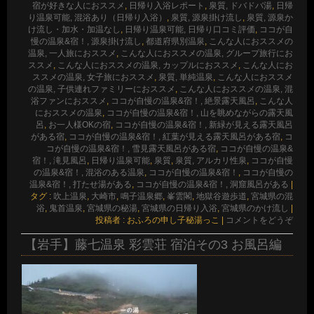
宿が好きな人におススメ
,
日帰り入浴レポート
,
泉質, ドバドバ湯
,
日帰
り温泉可能, 混浴あり（日帰り入浴）
,
泉質, 源泉掛け流し
,
泉質, 源泉か
け流し・加水・加温なし
,
日帰り温泉可能, 日帰り口コミ評価
,
ココが自
慢の温泉&宿！, 源泉掛け流し
,
都道府県別温泉
,
こんな人におススメの
温泉, 一人旅におススメ
,
こんな人におススメの温泉, グループ旅行にお
ススメ
,
こんな人におススメの温泉, カップルにおススメ
,
こんな人にお
ススメの温泉, 女子旅におススメ
,
泉質, 単純温泉
,
こんな人におススメ
の温泉, 子供連れファミリーにおススメ
,
こんな人におススメの温泉, 混
浴ファンにおススメ
,
ココが自慢の温泉&宿！, 絶景露天風呂
,
こんな人
におススメの温泉
,
ココが自慢の温泉&宿！, 山を眺めながらの露天風
呂
,
お一人様OKの宿
,
ココが自慢の温泉&宿！, 新緑が見える露天風呂
がある宿
,
ココが自慢の温泉&宿！, 紅葉が見える露天風呂がある宿
,
コ
コが自慢の温泉&宿！, 雪見露天風呂がある宿
,
ココが自慢の温泉&
宿！, 滝見風呂
,
日帰り温泉可能
,
泉質
,
泉質, アルカリ性泉
,
ココが自慢
の温泉&宿！, 混浴のある温泉
,
ココが自慢の温泉&宿！
,
ココが自慢の
温泉&宿！, 打たせ湯がある
,
ココが自慢の温泉&宿！, 洞窟風呂がある
|
タグ :
吹上温泉
,
大崎市
,
鳴子温泉郷
,
峯雲閣
,
地獄谷遊歩道
,
宮城県の混
浴
,
鬼首温泉
,
宮城県の秘湯
,
宮城県の日帰り入浴
,
宮城県のかけ流し
|
投稿者 : おふろの申し子秘湯っこ
|
コメントをどうぞ
【岩手】藤七温泉 彩雲荘 宿泊その3 お風呂編