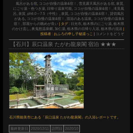
風呂がある宿
,
ココが自慢の温泉&宿！, 雪見露天風呂がある宿
,
泉質,
にごり湯・色つき湯
,
日帰り温泉可能
,
ココが自慢の温泉&宿！, 滝見風
呂
,
泉質, ph6.0～7.5（中性）
,
泉質
,
ココが自慢の温泉&宿！, 貸切風呂
がある
,
ココが自慢の温泉&宿！, 混浴のある温泉
,
ココが自慢の温泉&
宿！, 部屋からの眺めが良い
|
タグ :
日光市
,
栃木県のにごり湯
,
栃木県
のかけ流し
,
奥鬼怒温泉郷
,
加仁湯
,
栃木県の日帰り入浴
,
栃木県の混浴
|
投稿者 : おふろの申し子秘湯っこ
|
コメントをどうぞ
【石川】辰口温泉 たがわ龍泉閣 宿泊 ★★★
石川県能美市にある「辰口温泉 たがわ龍泉閣」の入浴レポートです。
最終更新日
2020/12/11
訪問日
2020/10