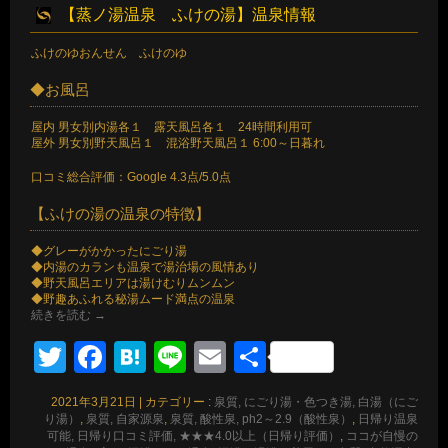
【蒸ノ湯温泉 ふけの湯】温泉情報
ふけのゆおんせん ふけのゆ
◆お風呂
屋内 男女別内湯各１ 露天風呂各１ 24時間利用可
屋外 男女別野天風呂１ 混浴野天風呂１ 6:00～日暮れ
口コミ総合評価：Google 4.3点/5.0点
【ふけの湯の温泉の特徴】
◆グレーがかかったにごり湯
◆内湯のカランも温泉で湯治場の風情あり
◆野天風呂エリアは湯けむりムンムン
◆野趣あふれる秘湯ムード満点の温泉
続きを読む
→
Twitter
Facebook
Hatena
Line
Email
共
有
2021年3月21日
|
カテゴリー :
泉質, にごり湯・色つき湯, 白湯（にご
り湯）
,
泉質, 自家源泉
,
泉質, 酸性泉, ph2～2.9（酸性泉）
,
日帰り温泉
可能, 日帰り口コミ評価, ★★★4.0以上（日帰り評価）
,
ココが自慢の