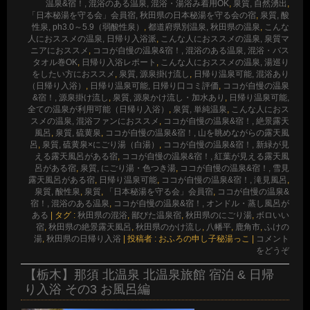
温泉&宿！, 混浴のある温泉, 混浴・湯浴み着用OK
,
泉質, 自然湧出
,
「日本秘湯を守る会」会員宿, 秋田県の日本秘湯を守る会の宿
,
泉質, 酸
性泉, ph3.0～5.9（弱酸性泉）
,
都道府県別温泉, 秋田県の温泉
,
こんな
人におススメの温泉, 日帰り入浴派
,
こんな人におススメの温泉, 泉質マ
ニアにおススメ
,
ココが自慢の温泉&宿！, 混浴のある温泉, 混浴・バス
タオル巻OK
,
日帰り入浴レポート
,
こんな人におススメの温泉, 湯巡り
をしたい方におススメ
,
泉質, 源泉掛け流し
,
日帰り温泉可能, 混浴あり
（日帰り入浴）
,
日帰り温泉可能, 日帰り口コミ評価
,
ココが自慢の温泉
&宿！, 源泉掛け流し
,
泉質, 源泉かけ流し・加水あり
,
日帰り温泉可能,
全ての温泉が利用可能（日帰り入浴）
,
泉質, 単純温泉
,
こんな人におス
スメの温泉, 混浴ファンにおススメ
,
ココが自慢の温泉&宿！, 絶景露天
風呂
,
泉質, 硫黄泉
,
ココが自慢の温泉&宿！, 山を眺めながらの露天風
呂
,
泉質, 硫黄泉×にごり湯（白湯）
,
ココが自慢の温泉&宿！, 新緑が見
える露天風呂がある宿
,
ココが自慢の温泉&宿！, 紅葉が見える露天風
呂がある宿
,
泉質, にごり湯・色つき湯
,
ココが自慢の温泉&宿！, 雪見
露天風呂がある宿
,
日帰り温泉可能
,
ココが自慢の温泉&宿！, 滝見風呂
,
泉質, 酸性泉
,
泉質
,
「日本秘湯を守る会」会員宿
,
ココが自慢の温泉&
宿！, 混浴のある温泉
,
ココが自慢の温泉&宿！, オンドル・蒸し風呂が
ある
|
タグ :
秋田県の混浴
,
鄙びた温泉宿
,
秋田県のにごり湯
,
ボロいい
宿
,
秋田県の絶景露天風呂
,
秋田県のかけ流し
,
八幡平
,
鹿角市
,
ふけの
湯
,
秋田県の日帰り入浴
|
投稿者 : おふろの申し子秘湯っこ
|
コメント
をどうぞ
【栃木】那須 北温泉 北温泉旅館 宿泊 & 日帰
り入浴 その3 お風呂編