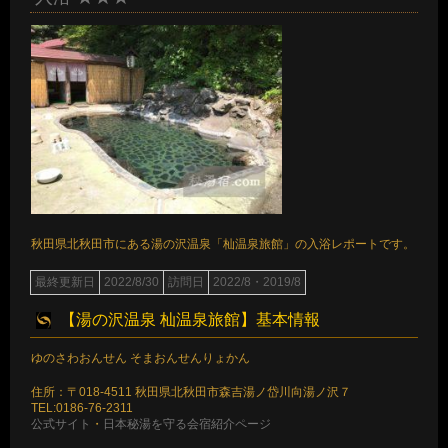
秋田県北秋田市にある湯の沢温泉「杣温泉旅館」の入浴レポートです。
最終更新日
2022/8/30
訪問日
2022/8・2019/8
【湯の沢温泉 杣温泉旅館】基本情報
ゆのさわおんせん そまおんせんりょかん
住所：〒018-4511 秋田県北秋田市森吉湯ノ岱川向湯ノ沢７
TEL:0186-76-2311
公式サイト
・
日本秘湯を守る会宿紹介ページ