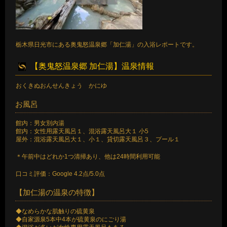
栃木県日光市にある奥鬼怒温泉郷「加仁湯」の入浴レポートです。
【奥鬼怒温泉郷 加仁湯】温泉情報
おくきぬおんせんきょう かにゆ
お風呂
館内：男女別内湯
館内：女性用露天風呂１、混浴露天風呂大１ 小5
屋外：混浴露天風呂大１、小１、貸切露天風呂３、プール１
＊午前中はどれか1つ清掃あり、他は24時間利用可能
口コミ評価：Google 4.2点/5.0点
【加仁湯の温泉の特徴】
◆なめらかな肌触りの硫黄泉
◆自家源泉5本中4本が硫黄泉のにごり湯