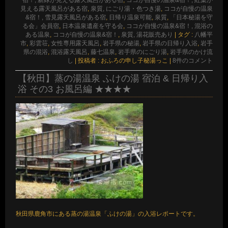
見える露天風呂がある宿
,
泉質, にごり湯・色つき湯
,
ココが自慢の温泉
&宿！, 雪見露天風呂がある宿
,
日帰り温泉可能
,
泉質
,
「日本秘湯を守
る会」会員宿
,
日本温泉遺産を守る会
,
ココが自慢の温泉&宿！, 混浴の
ある温泉
,
ココが自慢の温泉&宿！
,
泉質, 湯花販売あり
|
タグ :
八幡平
市
,
彩雲荘
,
女性専用露天風呂
,
岩手県の秘湯
,
岩手県の日帰り入浴
,
岩手
県の混浴
,
混浴露天風呂
,
藤七温泉
,
岩手県のにごり湯
,
岩手県のかけ流
し
|
投稿者 : おふろの申し子秘湯っこ
|
8件のコメント
【秋田】蒸の湯温泉 ふけの湯 宿泊 & 日帰り入
浴 その3 お風呂編 ★★★★
秋田県鹿角市にある蒸の湯温泉「ふけの湯」の入浴レポートです。