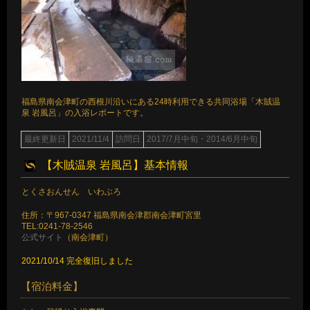
福島県南会津町の西根川沿いにある24時利用できる共同浴場「木賊温
泉 岩風呂」の入浴レポートです。
最終更新日
2021/11/4
訪問日
2017/7月中旬・2014/6月中旬
【木賊温泉 岩風呂】基本情報
とくさおんせん いわぶろ
住所：〒967-0347 福島県南会津郡南会津町宮里
TEL:0241-78-2546
公式サイト
（南会津町）
2021/10/14 完全復旧しました
【宿泊料金】