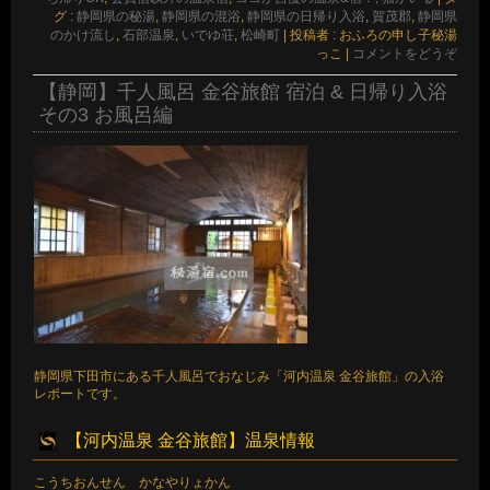
グ :
静岡県の秘湯
,
静岡県の混浴
,
静岡県の日帰り入浴
,
賀茂郡
,
静岡県
のかけ流し
,
石部温泉
,
いでゆ荘
,
松崎町
|
投稿者 : おふろの申し子秘湯
っこ
|
コメントをどうぞ
【静岡】千人風呂 金谷旅館 宿泊 & 日帰り入浴
その3 お風呂編
静岡県下田市にある千人風呂でおなじみ「河内温泉 金谷旅館」の入浴
レポートです。
【河内温泉 金谷旅館】温泉情報
こうちおんせん かなやりょかん