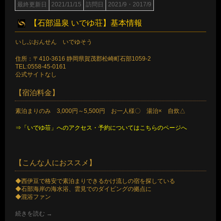
最終更新日
2021/11/15
訪問日
2021/9・2017/9
【石部温泉 いでゆ荘】基本情報
いしぶおんせん いでゆそう
住所：〒410-3616 静岡県賀茂郡松崎町石部1059-2
TEL:0558-45-0161
公式サイトなし
【宿泊料金】
素泊まりのみ 3,000円～5,500円 お一人様〇 湯治× 自炊△
⇒「いでゆ荘」へのアクセス・予約についてはこちらのページへ
【こんな人におススメ】
◆西伊豆で格安で素泊まりできるかけ流しの宿を探している
◆石部海岸の海水浴、雲見でのダイビングの拠点に
◆混浴ファン
続きを読む
→