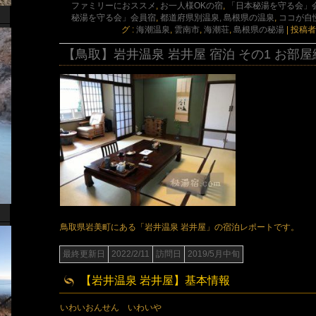
ファミリーにおススメ
,
お一人様OKの宿
,
「日本秘湯を守る会」会
秘湯を守る会」会員宿
,
都道府県別温泉, 島根県の温泉
,
ココが自
グ :
海潮温泉
,
雲南市
,
海潮荘
,
島根県の秘湯
|
投稿者
【鳥取】岩井温泉 岩井屋 宿泊 その1 お部屋
鳥取県岩美町にある「岩井温泉 岩井屋」の宿泊レポートです。
最終更新日
2022/2/11
訪問日
2019/5月中旬
【岩井温泉 岩井屋】基本情報
いわいおんせん いわいや