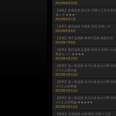
2023年8月20日
【福島】赤湯温泉 好山荘 日帰り入浴 & 宿
者レポ ★★★+
2023年8月7日
【長野】釜沼温泉 大喜泉 宿泊 読者レポ
2023年8月6日
【宮城】鳴子温泉郷 東鳴子温泉 旅館大沼
2023年7月9日
【群馬】鹿沢温泉 紅葉館 宿泊 & 日帰り入
蕎麦セット ★★★★
2023年4月15日
【静岡】湯ヶ島温泉 谷川の湯 あせび野 宿
その3 お風呂編
2023年3月12日
【静岡】湯ヶ島温泉 谷川の湯 あせび野 宿
その2 お食事編
2023年3月12日
【静岡】湯ヶ島温泉 谷川の湯 あせび野 宿
その1 お部屋編 ★★★★★
2023年3月11日
【熊本】七滝温泉 お宿 華坊 日帰り入浴