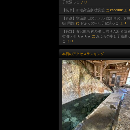
子秘湯っこ
より
【岐阜】新穂高温泉 槍見舘
に
kaoruuk
よ
【青森】嶽温泉 山のホテル 宿泊 その3 お
編 [閉館]
に
おふろの申し子秘湯っこ
より
【長野】毒沢鉱泉 神乃湯 日帰り入浴 ＆読
宿泊レポ ★★★★
に
おふろの申し子秘湯
こ
より
本日のアクセスランキング