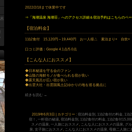
2022/2/18まで休業中です
り
⇒「海潮温泉 海潮荘」へのアクセス詳細＆宿泊予約はこちらのペ
風呂
【宿泊料金】
者
っ
1泊2食付 15,120円～19,440円 お一人様△ 素泊まり× 自炊×
口コミ評価：Google 4.1点/5.0点
【こんな人におススメ】
◆日本秘湯を守る会のファン
◆山陰の海鮮モノが食べられる宿が良い
◆露天風呂が広い宿が良い
◆出雲大社・出雲国風土記ゆかりの地を巡る拠点に
続きを読む
→
2019年6月3日
|
カテゴリー :
宿泊料金別, 1泊2食付の料金, 1泊2食
宿！, 一軒宿の秘湯
,
宿泊料金別, 1泊2食付の料金, 1泊2食付15,00
スメの温泉, 一人旅におススメ
,
こんな人におススメの温泉, グ
泉, 女子旅におススメ
,
こんな人におススメの温泉, 母娘二人旅に