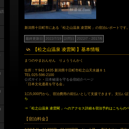
泊読
新潟県十日町市にある「松之山温泉 凌雲閣 」の宿泊レポートです
最終更新日
2022/7/19
訪問日
2022/7・2017/6
【松之山温泉 凌雲閣 】基本情報
浴
まつのやまおんせん りょううんかく
住所：〒942-1435 新潟県十日町市松之山天水越８１
泊
TEL:025-596-2100
公式サイト
・
日本秘湯を守る会宿紹介ページ
「日本文化遺産を守る会」
泊
1口5,000円から、宿泊費用の前払いとして支援できます。支払い
ら
⇒「松之山温泉 凌雲閣 」へのアクセス詳細＆宿泊予約はこちらの
泊
【宿泊料金】