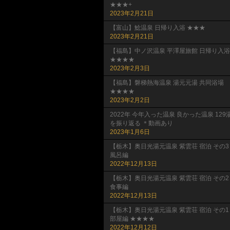
★★★+
2023年2月21日
【富山】鯰温泉 日帰り入浴 ★★★
2023年2月21日
【福島】中ノ沢温泉 平澤屋旅館 日帰り入浴
★★★★
2023年2月3日
【福島】磐梯熱海温泉 湯元元湯 共同浴場
★★★★
2023年2月2日
2022年 今年入った温泉 良かった温泉 129
を振り返る ＊動画あり
2023年1月6日
【栃木】奥日光湯元温泉 紫雲荘 宿泊 その3
風呂編
2022年12月13日
【栃木】奥日光湯元温泉 紫雲荘 宿泊 その2
食事編
2022年12月13日
【栃木】奥日光湯元温泉 紫雲荘 宿泊 その1
部屋編 ★★★★
2022年12月12日