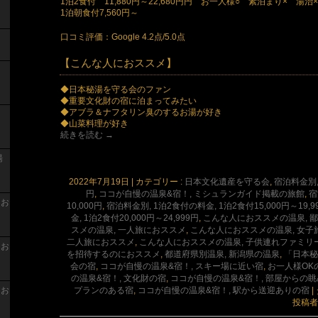
1泊2食付 11,880円～22,680円円 お一人様○ 素泊まり× 湯治
1泊朝食付7,560円～
口コミ評価：Google 4.2点/5.0点
【こんな人におススメ】
◆日本秘湯を守る会のファン
◆重要文化財の宿に泊まってみたい
◆アブラ＆ナフタリン臭のするお湯が好き
◆山菜料理が好き
続きを読む
→
湯
2022年7月19日
|
カテゴリー :
日本文化遺産を守る会
,
宿泊料金別, 
円
,
ココが自慢の温泉&宿！, ミシュランガイド掲載の旅館
,
宿
 お
10,000円
,
宿泊料金別, 1泊2食付の料金, 1泊2食付15,000円～19,9
金, 1泊2食付20,000円～24,999円
,
こんな人におススメの温泉, 
スメの温泉, 一人旅におススメ
,
こんな人におススメの温泉, 女子
二人旅におススメ
,
こんな人におススメの温泉, 子供連れファミリ
 お
を招待するのにおススメ
,
都道府県別温泉, 新潟県の温泉
,
「日本秘
会の宿
,
ココが自慢の温泉&宿！, スキー場に近い宿
,
お一人様OK
の温泉&宿！, 文化財の宿
,
ココが自慢の温泉&宿！, 部屋からの
プランのある宿
,
ココが自慢の温泉&宿！, 駅から送迎ありの宿
|
 お
投稿者