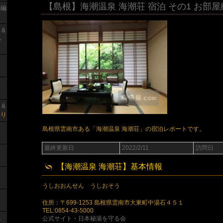
【島根】海潮温泉 海潮荘 宿泊 その1 お部屋
呂編
 &
っ
 &
り
島根県雲南市ある「海潮温泉 海潮荘」の宿泊レポートです。
最終更新日
2022/2/11
訪問日
【海潮温泉 海潮荘】基本情報
うしおおんせん うしおそう
住所：〒699-1253 島根県雲南市大東町中湯石４５１
TEL:0854-43-5000
し
公式サイト
・
日本秘湯を守る会