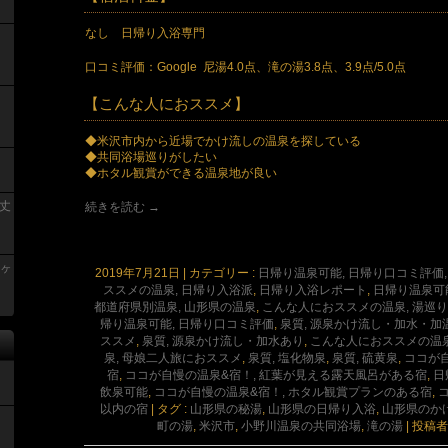
なし 日帰り入浴専門
口コミ評価：Google 尼湯4.0点、滝の湯3.8点、3.9点/5.0点
【こんな人におススメ】
◆米沢市内から近場でかけ流しの温泉を探している
◆共同浴場巡りがしたい
◆ホタル観賞ができる温泉地が良い
丈
続きを読む
→
青ヶ
2019年7月21日
|
カテゴリー :
日帰り温泉可能, 日帰り口コミ評価, 
ススメの温泉, 日帰り入浴派
,
日帰り入浴レポート
,
日帰り温泉可能
都道府県別温泉, 山形県の温泉
,
こんな人におススメの温泉, 湯巡
帰り温泉可能, 日帰り口コミ評価
,
泉質, 源泉かけ流し・加水・加
ススメ
,
泉質, 源泉かけ流し・加水あり
,
こんな人におススメの温泉
泉, 母娘二人旅におススメ
,
泉質, 塩化物泉
,
泉質, 硫黄泉
,
ココが
宿
,
ココが自慢の温泉&宿！, 紅葉が見える露天風呂がある宿
,
日
飲泉可能
,
ココが自慢の温泉&宿！, ホタル観賞プランのある宿
,
以内の宿
|
タグ :
山形県の秘湯
,
山形県の日帰り入浴
,
山形県のか
町の湯
,
米沢市
,
小野川温泉の共同浴場
,
滝の湯
|
投稿者