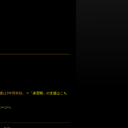
。
証書は3年間有効。
⇒「凌雲閣」の支援はこち
ページへ