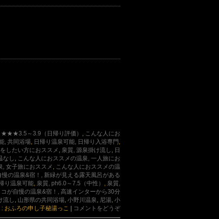
★★★3.5～3.9（日帰り評価）
,
こんな人にお
, 共同浴場
,
日帰り温泉可能, 日帰り入浴専門
,
りをしたい方におススメ
,
泉質, 源泉掛け流し
,
日
温なし
,
こんな人におススメの温泉, 一人旅にお
, 女子旅におススメ
,
こんな人におススメの温
自慢の温泉&宿！, 新緑が見える露天風呂がある
帰り温泉可能
,
泉質, ph6.0～7.5（中性）
,
泉質,
ココが自慢の温泉&宿！, 高速インターから30分
け流し
,
山形県の共同浴場
,
小野川温泉
,
尼湯
,
小
 : おふろの申し子秘湯っこ
|
コメントをどうぞ