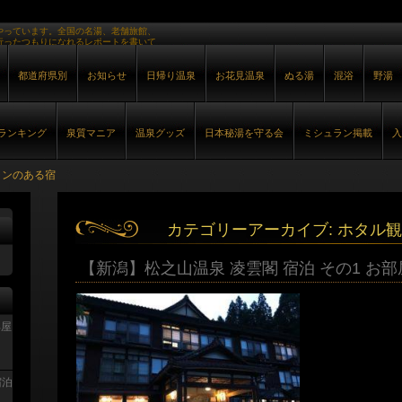
やっています。全国の名湯、老舗旅館、
行ったつもりになれるレポートを書いて
都道府県別
お知らせ
日帰り温泉
お花見温泉
ぬる湯
混浴
野湯
ランキング
泉質マニア
温泉グッズ
日本秘湯を守る会
ミシュラン掲載
入
ランのある宿
カテゴリーアーカイブ:
ホタル観
【新潟】松之山温泉 凌雲閣 宿泊 その1 お部
部屋
宿泊