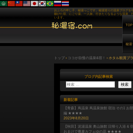
おふろの申し子、秘湯っこです。秘湯巡りの温泉ブログを
鄙びた宿、にごり湯、一人旅、行きたくなるような温泉、
います。
TOP
秘湯
トップ
›
ココが自慢の温泉&宿！
›
ホタル観賞プ
ブログ内記事検索
新着記事
【青森】蔦温泉 蔦温泉旅館 宿泊 その1 お
編 ★★★★
2023年8月20日
【秋田】泥湯温泉 奥山旅館 日帰り入浴 & 
おまけで蕎麦カフェゆの花 ★★★★