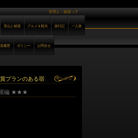
管理人：秘湯っ子
登山と秘湯
グルメ＆観光
旅行記
一人旅
湯履歴
ポリシー
お問合せ
賞プランのある宿
屋編 ★★★