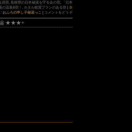
員宿, 島根県の日本秘湯を守る会の宿
,
「日本
慢の温泉&宿！, ホタル観賞プランのある宿
|
タ
 : おふろの申し子秘湯っこ
|
コメントをどうぞ
編 ★★★+