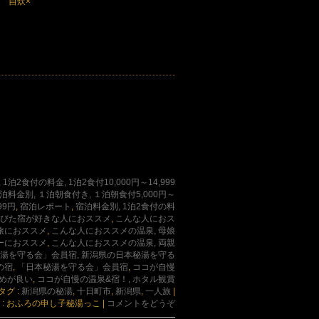
× 自炊×
1泊2食付の料金, 1泊2食付10,000円～14,999
泊料金別, １泊朝食付き, １泊朝食付5,000円～
99円
,
宿泊レポート
,
宿泊料金別, 1泊2食付の料
鄙びた宿が好きな人におススメ
,
こんな人におス
旅におススメ
,
こんな人におススメの温泉, 母娘
ーにおススメ
,
こんな人におススメの温泉, 両親
湯を守る会」会員宿, 新潟県の日本秘湯を守る
の宿
,
「日本秘湯を守る会」会員宿
,
ココが自慢
眺めが良い
,
ココが自慢の温泉&宿！, ホタル観賞
タグ :
新潟県の秘湯
,
十日町市
,
新潟県
,
一人旅
|
 : おふろの申し子秘湯っこ
|
コメントをどうぞ