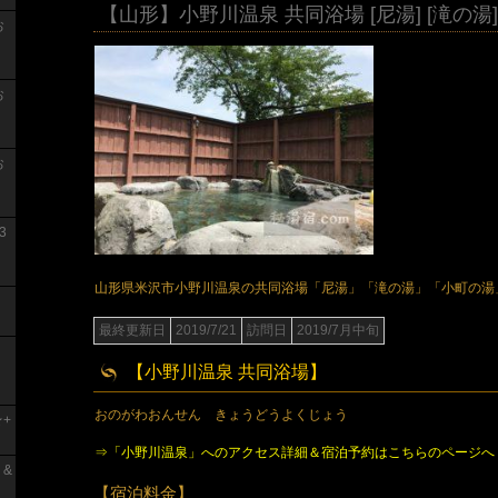
【山形】小野川温泉 共同浴場 [尼湯] [滝の湯]
お
お
お
3
山形県米沢市小野川温泉の共同浴場「尼湯」「滝の湯」「小町の湯
最終更新日
2019/7/21
訪問日
2019/7月中旬
【小野川温泉 共同浴場】
おのがわおんせん きょうどうよくじょう
+
⇒「小野川温泉」へのアクセス詳細＆宿泊予約はこちらのページへ
 &
【宿泊料金】