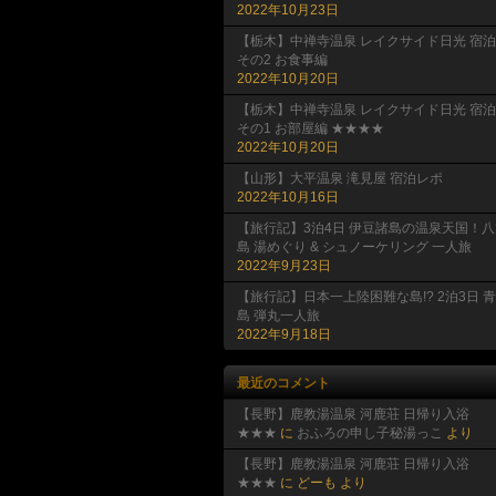
2022年10月23日
【栃木】中禅寺温泉 レイクサイド日光 宿泊
その2 お食事編
2022年10月20日
【栃木】中禅寺温泉 レイクサイド日光 宿泊
その1 お部屋編 ★★★★
2022年10月20日
【山形】大平温泉 滝見屋 宿泊レポ
2022年10月16日
【旅行記】3泊4日 伊豆諸島の温泉天国！八
島 湯めぐり & シュノーケリング 一人旅
2022年9月23日
【旅行記】日本一上陸困難な島!? 2泊3日 
島 弾丸一人旅
2022年9月18日
最近のコメント
【長野】鹿教湯温泉 河鹿荘 日帰り入浴
★★★
に
おふろの申し子秘湯っこ
より
【長野】鹿教湯温泉 河鹿荘 日帰り入浴
★★★
に
どーも
より