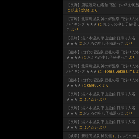
【長野】鹿塩温泉 山塩館 宿泊 その3 お風
に
倶楽部急軽
より
【宮崎】北霧島温泉 神の郷温泉 日帰り入浴
バイキング ★★★
に
おふろの申し子秘湯
こ
より
【長崎】湯ノ本温泉 平山旅館 日帰り入浴
★★★
に
おふろの申し子秘湯っこ
より
【熊本】はげの湯温泉 豊礼の湯 日帰り入浴
★★★★
に
おふろの申し子秘湯っこ
より
【宮崎】北霧島温泉 神の郷温泉 日帰り入浴
バイキング ★★★
に
Tephra Sakurajima
よ
【熊本】はげの湯温泉 豊礼の湯 日帰り入浴
★★★★
に
kaoruuk
より
【長崎】湯ノ本温泉 平山旅館 日帰り入浴
★★★
に
ミノムシ
より
【長崎】湯ノ本温泉 平山旅館 日帰り入浴
★★★
に
おふろの申し子秘湯っこ
より
【長崎】湯ノ本温泉 平山旅館 日帰り入浴
★★★
に
ミノムシ
より
【岐阜】新穂高温泉 槍見舘
に
おふろの申