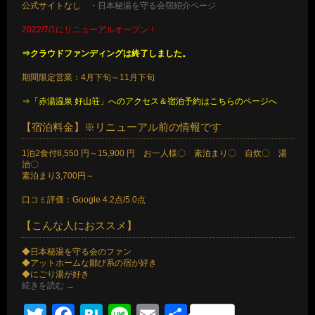
公式サイトなし ・
日本秘湯を守る会宿紹介ページ
2022/7/1にリニューアルオープン！
⇒クラウドファンディングは終了しました。
期間限定営業：4月下旬～11月下旬
⇒「赤湯温泉 好山荘」へのアクセス＆宿泊予約はこちらのページへ
【宿泊料金】※リニューアル前の情報です
1泊2食付8,550 円～15,900 円 お一人様〇 素泊まり〇 自炊〇 湯
治〇
素泊まり3,700円～
口コミ評価：Google 4.2点/5.0点
【こんな人におススメ】
◆日本秘湯を守る会のファン
◆アットホームな鄙び系の宿が好き
◆にごり湯が好き
続きを読む
→
Twitter
Facebook
Hatena
Line
Email
共