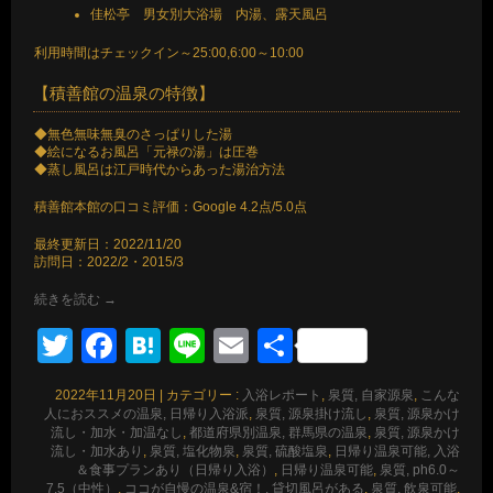
佳松亭 男女別大浴場 内湯、露天風呂
利用時間はチェックイン～25:00,6:00～10:00
【積善館の温泉の特徴】
◆無色無味無臭のさっぱりした湯
◆絵になるお風呂「元禄の湯」は圧巻
◆蒸し風呂は江戸時代からあった湯治方法
積善館本館の口コミ評価：Google 4.2点/5.0点
最終更新日：2022/11/20
訪問日：2022/2・2015/3
続きを読む
→
Twitter
Facebook
Hatena
Line
Email
共
有
2022年11月20日
|
カテゴリー :
入浴レポート
,
泉質, 自家源泉
,
こんな
人におススメの温泉, 日帰り入浴派
,
泉質, 源泉掛け流し
,
泉質, 源泉かけ
流し・加水・加温なし
,
都道府県別温泉, 群馬県の温泉
,
泉質, 源泉かけ
流し・加水あり
,
泉質, 塩化物泉
,
泉質, 硫酸塩泉
,
日帰り温泉可能, 入浴
＆食事プランあり（日帰り入浴）
,
日帰り温泉可能
,
泉質, ph6.0～
7.5（中性）
,
ココが自慢の温泉&宿！, 貸切風呂がある
,
泉質, 飲泉可能
,