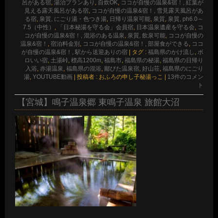
呂がある宿
,
湯治プランあり
,
自炊OK
,
ココが自慢の温泉&宿！, 紅葉が
見える露天風呂がある宿
,
ココが自慢の温泉&宿！, 雪見露天風呂があ
る宿
,
泉質, にごり湯・色つき湯
,
日帰り温泉可能
,
泉質
,
泉質, ph6.0～
7.5（中性）
,
「日本秘湯を守る会」会員宿
,
日本温泉遺産を守る会
,
コ
コが自慢の温泉&宿！, 混浴のある温泉
,
泉質, 飲泉可能
,
ココが自慢の
温泉&宿！
,
宿泊料金別
,
ココが自慢の温泉&宿！, 部屋食ができる
,
ココ
が自慢の温泉&宿！, 駅から送迎ありの宿
|
タグ :
福島県のかけ流し
,
ボ
ロいい宿
,
土湯峠
,
標高1200m
,
福島市
,
福島県の秘湯
,
福島県の日帰り
入浴
,
赤湯温泉
,
福島県の混浴
,
鄙びた温泉宿
,
好山荘
,
福島県のにごり
湯
,
YOUTUBE動画
|
投稿者 : おふろの申し子秘湯っこ
|
13件のコメン
ト
【宮城】鳴子温泉郷 東鳴子温泉 旅館大沼