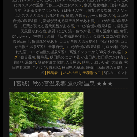
におススメの温泉, 母娘二人旅におススメ
,
泉質, 塩化物泉
,
日帰り温泉
可能, 入浴＆食事プランあり（日帰り入浴）
,
泉質, 強食塩泉
,
こんな人
におススメの温泉
,
お風呂動画
,
泉質, 含鉄泉
,
お一人様OKの宿
,
ココが
自慢の温泉&宿！, 新緑が見える露天風呂がある宿
,
ココが自慢の温泉&
宿！, 紅葉が見える露天風呂がある宿
,
ココが自慢の温泉&宿！, 雪見露
天風呂がある宿
,
泉質, にごり湯・色つき湯
,
日帰り温泉可能
,
泉質,
ph6.0～7.5（中性）
,
泉質
,
「日本秘湯を守る会」会員宿
,
ココが自慢の
温泉&宿！, 貸切風呂がある
,
ココが自慢の温泉&宿！
,
宿泊料金別
,
ココ
が自慢の温泉&宿！, 食事自慢
,
ココが自慢の温泉&宿！, ロケ地に使わ
れた宿
,
ココが自慢の温泉&宿！, 高速インターから30分以内の宿
|
タ
グ :
強首温泉
,
樅峰苑
,
秋田県のにごり湯
,
小山田家
,
秋田県のかけ流し
,
鄙びた温泉宿
,
登録有形文化財
,
入母屋造
,
鉄臭
,
ボロいい宿
,
大仙市
,
秋
田自動車道
,
こわくび
,
協和IC
,
秋田県の秘湯
,
雄物川
,
秋田県の日帰り入
浴
|
投稿者 : おふろの申し子秘湯っこ
|
8件のコメント
【宮城】秋の宮温泉郷 鷹の湯温泉 ★★★