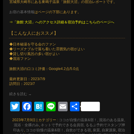
宮城県大崎市にある東鳴子温泉「旅館大沼」の宿泊レポートです。
お宿の基本情報
はページの下部にあります。
⇒「旅館 大沼」へのアクセス詳細＆宿泊予約はこちらのページへ
【こんな人におススメ】
◆日本秘湯を守る会のファン
◆リーズナブルで落ち着いた雰囲気の宿がよい
◆貸し切り風呂の多い宿がよい
◆混浴ファン
旅館大沼の口コミ評価：Google4.2点/5.0点
最終更新日：2023/7/9
訪問日：2023/7
続きを読む
→
Twitter
Facebook
Hatena
Line
Email
共
有
2023年7月9日
|
カテゴリー :
ココが自慢の温泉&宿！, 混浴のある温泉,
混浴・全裸のみ
,
ネットで予約できる会員宿, るるぶ予約でスタンプ押
印あり
,
ココが自慢の温泉&宿！, 自炊ができる宿
,
泉質, 自家源泉
,
宿泊