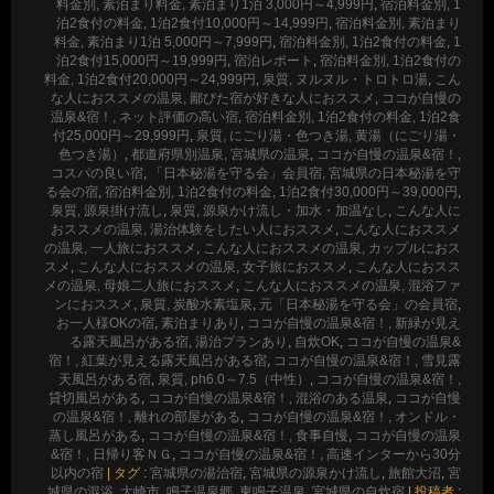
料金別, 素泊まり料金, 素泊まり1泊 3,000円～4,999円
,
宿泊料金別, 1
泊2食付の料金, 1泊2食付10,000円～14,999円
,
宿泊料金別, 素泊まり
料金, 素泊まり1泊 5,000円～7,999円
,
宿泊料金別, 1泊2食付の料金, 1
泊2食付15,000円～19,999円
,
宿泊レポート
,
宿泊料金別, 1泊2食付の
料金, 1泊2食付20,000円～24,999円
,
泉質, ヌルヌル・トロトロ湯
,
こん
な人におススメの温泉, 鄙びた宿が好きな人におススメ
,
ココが自慢の
温泉&宿！, ネット評価の高い宿
,
宿泊料金別, 1泊2食付の料金, 1泊2食
付25,000円～29,999円
,
泉質, にごり湯・色つき湯, 黄湯（にごり湯・
色つき湯）
,
都道府県別温泉, 宮城県の温泉
,
ココが自慢の温泉&宿！,
コスパの良い宿
,
「日本秘湯を守る会」会員宿, 宮城県の日本秘湯を守
る会の宿
,
宿泊料金別, 1泊2食付の料金, 1泊2食付30,000円～39,000円
,
泉質, 源泉掛け流し
,
泉質, 源泉かけ流し・加水・加温なし
,
こんな人に
おススメの温泉, 湯治体験をしたい人におススメ
,
こんな人におススメ
の温泉, 一人旅におススメ
,
こんな人におススメの温泉, カップルにおス
スメ
,
こんな人におススメの温泉, 女子旅におススメ
,
こんな人におスス
メの温泉, 母娘二人旅におススメ
,
こんな人におススメの温泉, 混浴ファ
ンにおススメ
,
泉質, 炭酸水素塩泉
,
元「日本秘湯を守る会」の会員宿
,
お一人様OKの宿
,
素泊まりあり
,
ココが自慢の温泉&宿！, 新緑が見え
る露天風呂がある宿
,
湯治プランあり
,
自炊OK
,
ココが自慢の温泉&
宿！, 紅葉が見える露天風呂がある宿
,
ココが自慢の温泉&宿！, 雪見露
天風呂がある宿
,
泉質, ph6.0～7.5（中性）
,
ココが自慢の温泉&宿！,
貸切風呂がある
,
ココが自慢の温泉&宿！, 混浴のある温泉
,
ココが自慢
の温泉&宿！, 離れの部屋がある
,
ココが自慢の温泉&宿！, オンドル・
蒸し風呂がある
,
ココが自慢の温泉&宿！, 食事自慢
,
ココが自慢の温泉
&宿！, 日帰り客ＮＧ
,
ココが自慢の温泉&宿！, 高速インターから30分
以内の宿
|
タグ :
宮城県の湯治宿
,
宮城県の源泉かけ流し
,
旅館大沼
,
宮
城県の混浴
,
大崎市
,
鳴子温泉郷
,
東鳴子温泉
,
宮城県の自炊宿
|
投稿者 :