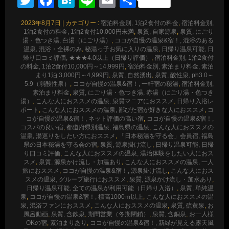
有
2023年8月7日
|
カテゴリー :
宿泊料金別, 1泊2食付の料金
,
宿泊料金別,
1泊2食付の料金, 1泊2食付10,000円未満
,
泉質, 自家源泉
,
泉質, にごり
湯・色つき湯, 白湯（にごり湯）
,
ココが自慢の温泉&宿！, 混浴のある
温泉, 混浴・全裸のみ
,
秘湯っ子お気に入りの温泉
,
日帰り温泉可能, 日
帰り口コミ評価, ★★★4.0以上（日帰り評価）
,
宿泊料金別, 1泊2食付
の料金, 1泊2食付10,000円～14,999円
,
宿泊料金別, 素泊まり料金, 素泊
まり1泊 3,000円～4,999円
,
泉質, 自然湧出
,
泉質, 酸性泉, ph3.0～
5.9（弱酸性泉）
,
ココが自慢の温泉&宿！, 一軒宿の秘湯
,
宿泊料金別,
素泊まり料金
,
泉質, にごり湯・色つき湯, 赤湯（にごり湯・色つき
湯）
,
こんな人におススメの温泉, 泉質マニアにおススメ
,
日帰り入浴レ
ポート
,
こんな人におススメの温泉, 鄙びた宿が好きな人におススメ
,
コ
コが自慢の温泉&宿！, ネット評価の高い宿
,
ココが自慢の温泉&宿！,
コスパの良い宿
,
都道府県別温泉, 福島県の温泉
,
こんな人におススメの
温泉, 湯巡りをしたい方におススメ
,
「日本秘湯を守る会」会員宿, 福島
県の日本秘湯を守る会の宿
,
泉質, 源泉掛け流し
,
日帰り温泉可能, 日帰
り口コミ評価
,
こんな人におススメの温泉, 湯治体験をしたい人におス
スメ
,
泉質, 源泉かけ流し・加温あり
,
こんな人におススメの温泉, 一人
旅におススメ
,
ココが自慢の温泉&宿！, 源泉掛け流し
,
こんな人におス
スメの温泉, グループ旅行におススメ
,
泉質, 源泉かけ流し・加水あり
,
日帰り温泉可能, 全ての温泉が利用可能（日帰り入浴）
,
泉質, 単純温
泉
,
ココが自慢の温泉&宿！, 標高1000ｍ以上
,
こんな人におススメの温
泉, 混浴ファンにおススメ
,
こんな人におススメの温泉
,
泉質, 硫黄泉
,
お
風呂動画
,
泉質, 含鉄泉
,
期間営業（冬期閉鎖）
,
泉質, 含銅泉
,
お一人様
OKの宿
,
素泊まりあり
,
ココが自慢の温泉&宿！, 新緑が見える露天風