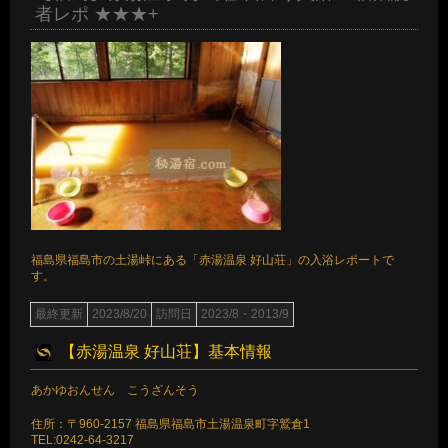
者レポ ★★★+
福島県福島市の土湯峠にある「赤湯温泉 好山荘」の入浴レポートで
す。
最終更新
2023/8/20
訪問日
2023/8・2013/9
【赤湯温泉 好山荘】基本情報
あかゆおんせん こうざんそう
住所：〒960-2157 福島県福島市土湯温泉町字鷲倉1
TEL:0242-64-3217