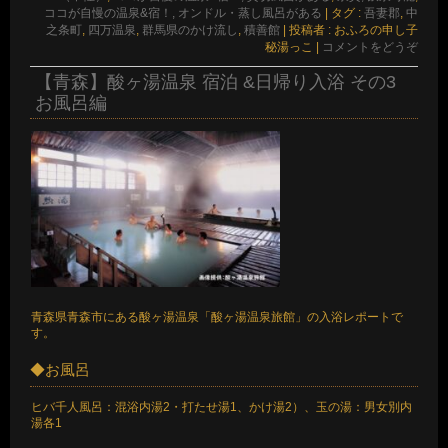
ココが自慢の温泉&宿！, オンドル・蒸し風呂がある
|
タグ :
吾妻郡
,
中
之条町
,
四万温泉
,
群馬県のかけ流し
,
積善館
|
投稿者 : おふろの申し子
秘湯っこ
|
コメントをどうぞ
【青森】酸ヶ湯温泉 宿泊 &日帰り入浴 その3
お風呂編
青森県青森市にある酸ヶ湯温泉「酸ヶ湯温泉旅館」の入浴レポートで
す。
◆お風呂
ヒバ千人風呂：混浴内湯2・打たせ湯1、かけ湯2）、玉の湯：男女別内
湯各1