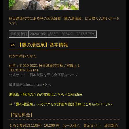
秋田県湯沢市にある秋の宮温泉郷「鷹の湯温泉」に日帰り入浴レポート
です。
最終更新日
2024/10/2
訪問日
2024/9・ 2016/5/下旬
【鷹の湯温泉】基本情報
たかのゆおんせん
住所：〒019-0321 秋田県湯沢市秋ノ宮殿上１
TEL:0183-56-2141
公式サイト
・
日本秘湯を守る会宿紹介ページ
最新情報はInstagram
・
Xへ
湯温低下解消のための支援はこちら⇒Campfire
⇒「鷹の湯温泉」へのアクセス詳細＆宿泊予約はこちらのページへ
【宿泊料金】
１泊２食付13,110円～16,200 円 お一人様△ 素泊まり〇 湯治対応