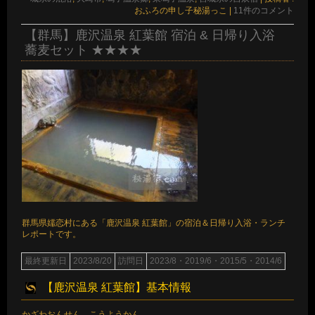
おふろの申し子秘湯っこ
|
11件のコメント
【群馬】鹿沢温泉 紅葉館 宿泊 & 日帰り入浴
蕎麦セット ★★★★
群馬県嬬恋村にある「鹿沢温泉 紅葉館」の宿泊＆日帰り入浴・ランチ
レポートです。
最終更新日
2023/8/20
訪問日
2023/8・2019/6・2015/5・2014/6
【鹿沢温泉 紅葉館】基本情報
かざわおんせん こうようかん