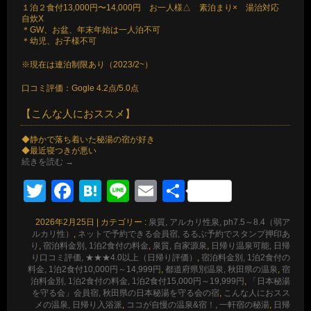
１泊２食付13,000円〜14,000円 お一人様△ 素泊まり× 湯治対応
自炊X
＊GW、お盆、年末年始は一人泊不可
＊幼児、お子様不可
※現在は連泊制限あり（2023/2~）
口コミ評価：Gogle 4.2点/5.0点
【こんな人におススメ】
◆静かで落ち着いた秘湯の宿が好き
◆最近寝つきが悪い
続きを読む
→
Twitter
Facebook
Hatena
Line
Email
共
有
2026年2月25日
|
カテゴリー :
泉質, アルカリ性泉, ph7.5～8.4（弱ア
ルカリ性）
,
ネットで予約できる会員宿, るるぶ予約でスタンプ押印あ
り
,
宿泊料金別, 1泊2食付の料金
,
泉質, 自家源泉
,
日帰り温泉可能, 日帰
り口コミ評価, ★★★4.0以上（日帰り評価）
,
宿泊料金別, 1泊2食付の
料金, 1泊2食付10,000円～14,999円
,
都道府県別温泉, 秋田県の温泉
,
宿
泊料金別, 1泊2食付の料金, 1泊2食付15,000円～19,999円
,
「日本秘湯
を守る会」会員宿, 秋田県の日本秘湯を守る会の宿
,
こんな人におスス
メの温泉, 日帰り入浴派
,
ココが自慢の温泉&宿！, 一軒宿の秘湯
,
日帰