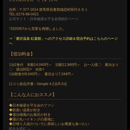
住所：〒377-1614 群馬県吾妻郡嬬恋村田代６８１
TEL:0279-98-0421
公式サイト
・
日本秘湯を守る会宿紹介ページ
*2020/5/7から営業を再開しました。
⇒「鹿沢温泉 紅葉館」へのアクセス詳細＆宿泊予約はこちらのページ
へ
【宿泊料金】
1泊2食付 本館14,040円～ 旧館12,960円～ お一人様〇 素泊まり
〇 湯治対応× 自炊×
1泊朝食付8,640円～、素泊まり7,344円～
口コミ総合評価：Google 4.2点/5.0点
【こんな人におススメ】
◆日本秘湯を守る会のファン
◆鉄臭い温泉が好き
◆湯治場風のお風呂が好き
◆湯の丸ハイキングの基地に
◆日帰り入浴のついでに美味しいお蕎麦も食べたい
続きを読む
→