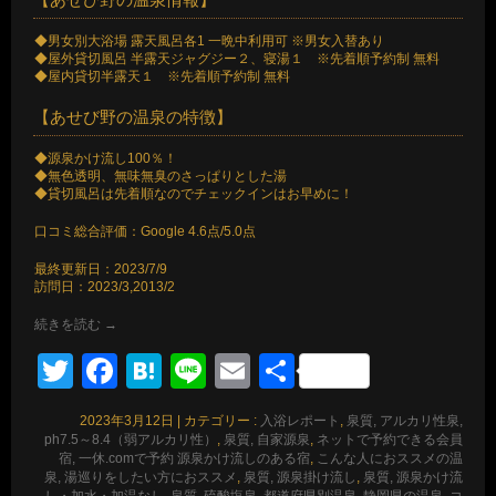
◆男女別大浴場 露天風呂各1 一晩中利用可 ※男女入替あり
◆屋外貸切風呂 半露天ジャグジー２、寝湯１ ※先着順予約制 無料
◆屋内貸切半露天１ ※先着順予約制 無料
【あせび野の温泉の特徴】
◆源泉かけ流し100％！
◆無色透明、無味無臭のさっぱりとした湯
◆貸切風呂は先着順なのでチェックインはお早めに！
口コミ総合評価：Google 4.6点/5.0点
最終更新日：2023/7/9
訪問日：2023/3,2013/2
続きを読む
→
Twitter
Facebook
Hatena
Line
Email
共
有
2023年3月12日
|
カテゴリー :
入浴レポート
,
泉質, アルカリ性泉,
ph7.5～8.4（弱アルカリ性）
,
泉質, 自家源泉
,
ネットで予約できる会員
宿, 一休.comで予約 源泉かけ流しのある宿
,
こんな人におススメの温
泉, 湯巡りをしたい方におススメ
,
泉質, 源泉掛け流し
,
泉質, 源泉かけ流
し・加水・加温なし
,
泉質, 硫酸塩泉
,
都道府県別温泉, 静岡県の温泉
,
コ