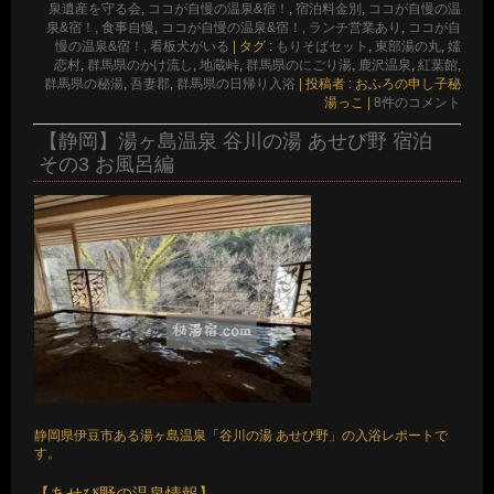
泉遺産を守る会
,
ココが自慢の温泉&宿！
,
宿泊料金別
,
ココが自慢の温
泉&宿！, 食事自慢
,
ココが自慢の温泉&宿！, ランチ営業あり
,
ココが自
慢の温泉&宿！, 看板犬がいる
|
タグ :
もりそばセット
,
東部湯の丸
,
嬬
恋村
,
群馬県のかけ流し
,
地蔵峠
,
群馬県のにごり湯
,
鹿沢温泉
,
紅葉館
,
群馬県の秘湯
,
吾妻郡
,
群馬県の日帰り入浴
|
投稿者 : おふろの申し子秘
湯っこ
|
8件のコメント
【静岡】湯ヶ島温泉 谷川の湯 あせび野 宿泊
その3 お風呂編
静岡県伊豆市ある湯ヶ島温泉「谷川の湯 あせび野」の入浴レポートで
す。
【あせび野の温泉情報】