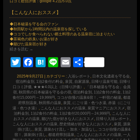
口コミ総合評価：google 4.2点/5.0点
【こんな人におススメ】
◆日本秘湯を守る会のファン
◆秋田駅から1時間以内の温泉宿を探している
◆ココでしか食べられない郷土料理のある温泉宿に泊まりたい
◆茶褐色の鉄臭いお湯が好き
◆鄙びた温泉宿が好き
続きを読む
→
Twitter
Facebook
Hatena
Line
Email
共
有
2025年9月27日
|
カテゴリー :
入浴レポート
,
日本文化遺産を守る会
,
宿泊料金別, 1泊2食付の料金
,
泉質, 自家源泉
,
日帰り温泉可能, 日帰り
口コミ評価, ★★★4.0以上（日帰り評価）
,
「日本秘湯を守る会」会員
宿, 秋田県の日本秘湯を守る会の宿
,
宿泊料金別, 1泊2食付の料金, 1泊2
食付15,000円～19,999円
,
ココが自慢の温泉&宿！, 一軒宿の秘湯
,
都道
府県別温泉, 秋田県の温泉
,
泉質, にごり湯・色つき湯, 赤湯（にごり
湯・色つき湯）
,
こんな人におススメの温泉, 泉質マニアにおススメ
,
宿
泊料金別, 1泊2食付の料金, 1泊2食付20,000円～24,999円
,
こんな人に
おススメの温泉, 鄙びた宿が好きな人におススメ
,
日帰り入浴レポート
,
こんな人におススメの温泉, 歴史情緒が好きな人におススメ
,
泉質, 源泉
掛け流し
,
泉質, 源泉かけ流し・加水・加温なし
,
ココが自慢の温泉&
宿！, 源泉掛け流し
,
都道府県別温泉
,
こんな人におススメの温泉, 一人
旅におススメ
,
こんな人におススメの温泉, 女子旅におススメ
,
こんな人