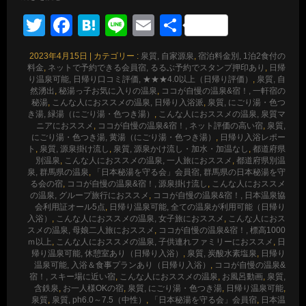
Twitter
Facebook
Hatena
Line
Email
共
有
2023年4月15日
|
カテゴリー :
泉質, 自家源泉
,
宿泊料金別, 1泊2食付の
料金
,
ネットで予約できる会員宿, るるぶ予約でスタンプ押印あり
,
日帰
り温泉可能, 日帰り口コミ評価, ★★★4.0以上（日帰り評価）
,
泉質, 自
然湧出
,
秘湯っ子お気に入りの温泉
,
ココが自慢の温泉&宿！, 一軒宿の
秘湯
,
こんな人におススメの温泉, 日帰り入浴派
,
泉質, にごり湯・色つ
き湯, 緑湯（にごり湯・色つき湯）
,
こんな人におススメの温泉, 泉質マ
ニアにおススメ
,
ココが自慢の温泉&宿！, ネット評価の高い宿
,
泉質,
にごり湯・色つき湯, 黄湯（にごり湯・色つき湯）
,
日帰り入浴レポー
ト
,
泉質, 源泉掛け流し
,
泉質, 源泉かけ流し・加水・加温なし
,
都道府県
別温泉
,
こんな人におススメの温泉, 一人旅におススメ
,
都道府県別温
泉, 群馬県の温泉
,
「日本秘湯を守る会」会員宿, 群馬県の日本秘湯を守
る会の宿
,
ココが自慢の温泉&宿！, 源泉掛け流し
,
こんな人におススメ
の温泉, グループ旅行におススメ
,
ココが自慢の温泉&宿！, 日本温泉協
会利用証オール5点
,
日帰り温泉可能, 全ての温泉が利用可能（日帰り
入浴）
,
こんな人におススメの温泉, 女子旅におススメ
,
こんな人におス
スメの温泉, 母娘二人旅におススメ
,
ココが自慢の温泉&宿！, 標高1000
ｍ以上
,
こんな人におススメの温泉, 子供連れファミリーにおススメ
,
日
帰り温泉可能, 休憩室あり（日帰り入浴）
,
泉質, 炭酸水素塩泉
,
日帰り
温泉可能, 入浴＆食事プランあり（日帰り入浴）
,
ココが自慢の温泉&
宿！, スキー場に近い宿
,
こんな人におススメの温泉
,
お風呂動画
,
泉質,
含鉄泉
,
お一人様OKの宿
,
泉質, にごり湯・色つき湯
,
日帰り温泉可能
,
泉質
,
泉質, ph6.0～7.5（中性）
,
「日本秘湯を守る会」会員宿
,
日本温