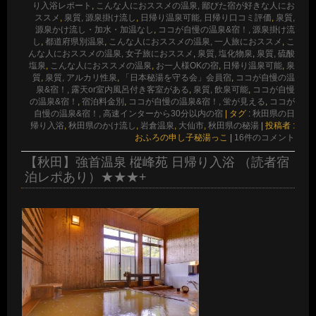
り入浴レポート
,
こんな人におススメの温泉, 鄙びた宿が好きな人にお
ススメ
,
泉質, 源泉掛け流し
,
日帰り温泉可能, 日帰り口コミ評価
,
泉質,
源泉かけ流し・加水・加温なし
,
ココが自慢の温泉&宿！, 源泉掛け流
し
,
都道府県別温泉
,
こんな人におススメの温泉, 一人旅におススメ
,
こ
んな人におススメの温泉, 女子旅におススメ
,
泉質, 塩化物泉
,
泉質, 硫酸
塩泉
,
こんな人におススメの温泉
,
お一人様OKの宿
,
日帰り温泉可能
,
泉
質
,
泉質, アルカリ性泉
,
「日本秘湯を守る会」会員宿
,
ココが自慢の温
泉&宿！, 露天or室内風呂付き客室がある
,
泉質, 飲泉可能
,
ココが自慢
の温泉&宿！
,
宿泊料金別
,
ココが自慢の温泉&宿！, 蛍が見える
,
ココが
自慢の温泉&宿！, 高速インターから30分以内の宿
|
タグ :
秋田県の日
帰り入浴
,
秋田県のかけ流し
,
岩倉温泉
,
大仙市
,
秋田県の秘湯
|
投稿者 :
おふろの申し子秘湯っこ
|
16件のコメント
【秋田】強首温泉 樅峰苑 日帰り入浴 （読者宿
泊レポあり）★★★+