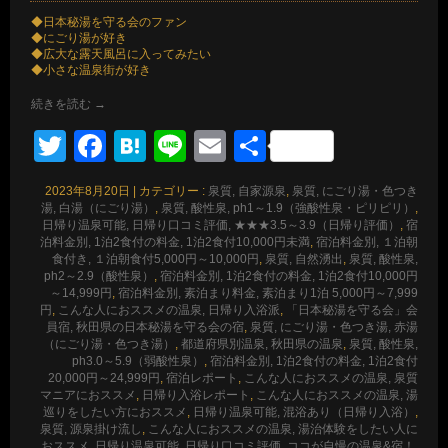
◆日本秘湯を守る会のファン
◆にごり湯が好き
◆広大な露天風呂に入ってみたい
◆小さな温泉街が好き
続きを読む
→
Twitter
Facebook
Hatena
Line
Email
共
有
2023年8月20日
|
カテゴリー :
泉質, 自家源泉
,
泉質, にごり湯・色つき
湯, 白湯（にごり湯）
,
泉質, 酸性泉, ph1～1.9（強酸性泉・ピリピリ）
,
日帰り温泉可能, 日帰り口コミ評価, ★★★3.5～3.9（日帰り評価）
,
宿
泊料金別, 1泊2食付の料金, 1泊2食付10,000円未満
,
宿泊料金別, １泊朝
食付き, １泊朝食付5,000円～10,000円
,
泉質, 自然湧出
,
泉質, 酸性泉,
ph2～2.9（酸性泉）
,
宿泊料金別, 1泊2食付の料金, 1泊2食付10,000円
～14,999円
,
宿泊料金別, 素泊まり料金, 素泊まり1泊 5,000円～7,999
円
,
こんな人におススメの温泉, 日帰り入浴派
,
「日本秘湯を守る会」会
員宿, 秋田県の日本秘湯を守る会の宿
,
泉質, にごり湯・色つき湯, 赤湯
（にごり湯・色つき湯）
,
都道府県別温泉, 秋田県の温泉
,
泉質, 酸性泉,
ph3.0～5.9（弱酸性泉）
,
宿泊料金別, 1泊2食付の料金, 1泊2食付
20,000円～24,999円
,
宿泊レポート
,
こんな人におススメの温泉, 泉質
マニアにおススメ
,
日帰り入浴レポート
,
こんな人におススメの温泉, 湯
巡りをしたい方におススメ
,
日帰り温泉可能, 混浴あり（日帰り入浴）
,
泉質, 源泉掛け流し
,
こんな人におススメの温泉, 湯治体験をしたい人に
おススメ
,
日帰り温泉可能, 日帰り口コミ評価
,
ココが自慢の温泉&宿！,