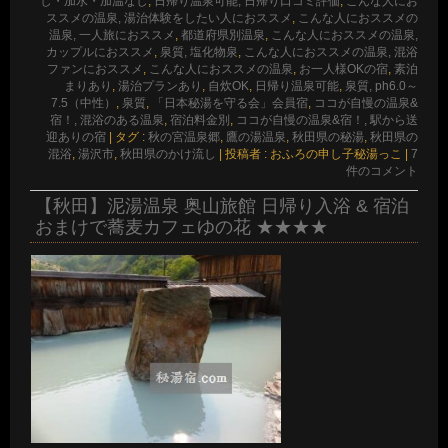
し・加水・加温なし
,
日帰り温泉可能, 日帰り口コミ評価
,
こんな人にお
ススメの温泉, 湯治体験をしたい人におススメ
,
こんな人におススメの
温泉, 一人旅におススメ
,
都道府県別温泉
,
こんな人におススメの温泉,
カップルにおススメ
,
泉質, 塩化物泉
,
こんな人におススメの温泉, 混浴
ファンにおススメ
,
こんな人におススメの温泉
,
お一人様OKの宿
,
素泊
まりあり
,
湯治プランあり
,
自炊OK
,
日帰り温泉可能
,
泉質, ph6.0～
7.5（中性）
,
泉質
,
「日本秘湯を守る会」会員宿
,
ココが自慢の温泉&
宿！, 混浴のある温泉
,
宿泊料金別
,
ココが自慢の温泉&宿！, 駅から送
迎ありの宿
|
タグ :
秋の宮温泉郷
,
鷹の湯温泉
,
秋田県の秘湯
,
秋田県の
混浴
,
湯沢市
,
秋田県のかけ流し
|
投稿者 : おふろの申し子秘湯っこ
|
7
件のコメント
【秋田】泥湯温泉 奥山旅館 日帰り入浴 & 宿泊
おまけで蕎麦カフェゆの花 ★★★★