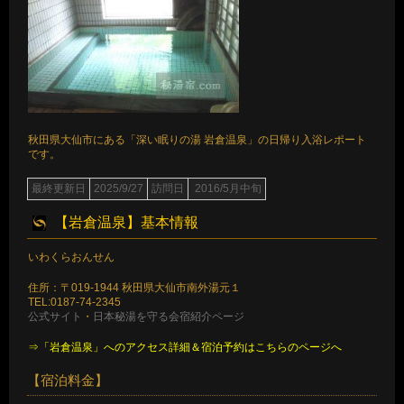
秋田県大仙市にある「深い眠りの湯 岩倉温泉」の日帰り入浴レポート
です。
最終更新日
2025/9/27
訪問日
2016/5月中旬
【岩倉温泉】基本情報
いわくらおんせん
住所：〒019-1944 秋田県大仙市南外湯元１
TEL:0187-74-2345
公式サイト
・
日本秘湯を守る会宿紹介ページ
⇒「岩倉温泉」へのアクセス詳細＆宿泊予約はこちらのページへ
【宿泊料金】