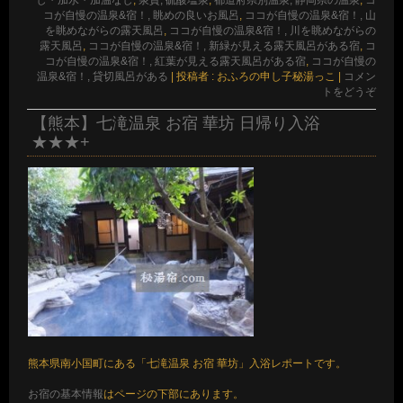
コが自慢の温泉&宿！, 眺めの良いお風呂
,
ココが自慢の温泉&宿！, 山
を眺めながらの露天風呂
,
ココが自慢の温泉&宿！, 川を眺めながらの
露天風呂
,
ココが自慢の温泉&宿！, 新緑が見える露天風呂がある宿
,
コ
コが自慢の温泉&宿！, 紅葉が見える露天風呂がある宿
,
ココが自慢の
温泉&宿！, 貸切風呂がある
|
投稿者 : おふろの申し子秘湯っこ
|
コメン
トをどうぞ
【熊本】七滝温泉 お宿 華坊 日帰り入浴
★★★+
熊本県南小国町にある「七滝温泉 お宿 華坊」入浴レポートです。
お宿の基本情報
はページの下部にあります。