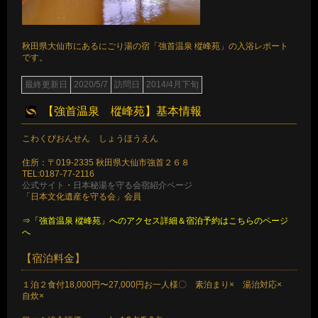
秋田県大仙市にあるにごり湯の宿「強首温泉 樅峰苑」の入浴レポート
です。
最終更新日
2020/5/7
訪問日
2014/4月下旬
【強首温泉 樅峰苑】基本情報
こわくびおんせん しょうほうえん
住所：〒019-2335 秋田県大仙市強首２６８
TEL:0187-77-2116
公式サイト
・
日本秘湯を守る会宿紹介ページ
「日本文化遺産を守る会」会員
⇒「強首温泉 樅峰苑」へのアクセス詳細＆宿泊予約はこちらのページ
へ
【宿泊料金】
１泊２食付18,000円〜27,000円お一人様〇 素泊まり× 湯治対応×
自炊×