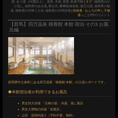
質, あつ湯（44度以上）
,
泉質, 冷泉
,
泉質, 飲泉可能
|
タグ :
福島県のか
け流し
,
福島県のぬる湯
,
郡山市
,
磐梯熱海温泉
,
湯元元湯
,
福島県の秘
湯
,
福島県の日帰り入浴
,
福島県の共同浴場
|
投稿者 : おふろの申し子秘
湯っこ
|
2件のコメント
【群馬】四万温泉 積善館 本館 宿泊 その3 お風
呂編
群馬県中之条町にある四万温泉「積善館 本館」の入浴レポートです。
◆本館宿泊者が利用できるお風呂
男女別大浴場 「元禄の湯」 内湯、蒸し風呂
男女入替制の内湯「岩風呂」
山荘 貸切内湯２（予約不要、無料）