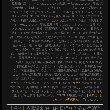
源泉掛け流し
,
こんな人におススメの温泉, 一人旅におススメ
,
泉質, 源
泉かけ流し・加水あり
,
こんな人におススメの温泉, グループ旅行にお
ススメ
,
こんな人におススメの温泉, カップルにおススメ
,
こんな人にお
ススメの温泉, 女子旅におススメ
,
泉質, 単純温泉
,
こんな人におススメ
の温泉, 母娘二人旅におススメ
,
こんな人におススメの温泉, 子供連れフ
ァミリーにおススメ
,
泉質, 硫酸塩泉
,
こんな人におススメの温泉, 混浴
ファンにおススメ
,
日帰り温泉可能, 入浴＆食事プランあり（日帰り入
浴）
,
ココが自慢の温泉&宿！, スキー場に近い宿
,
ココが自慢の温泉&
宿！, 眺めの良いお風呂
,
こんな人におススメの温泉
,
泉質, 硫黄泉
,
お風
呂動画
,
ココが自慢の温泉&宿！, 山を眺めながらの露天風呂
,
泉質, 硫
黄泉×にごり湯（白湯）
,
泉質, 含鉄泉
,
ネットで予約できる会員宿
,
お
一人様OKの宿
,
素泊まりあり
,
湯治プランあり
,
ココが自慢の温泉&
宿！, 新緑が見える露天風呂がある宿
,
ココが自慢の温泉&宿！, 紅葉が
見える露天風呂がある宿
,
泉質, にごり湯・色つき湯
,
ココが自慢の温泉
&宿！, 雪見露天風呂がある宿
,
日帰り温泉可能
,
泉質, 酸性泉
,
泉質
,
「日本秘湯を守る会」会員宿
,
ココが自慢の温泉&宿！, 貸切風呂があ
る
,
日本温泉遺産を守る会
,
ココが自慢の温泉&宿！, 混浴のある温泉
,
ココが自慢の温泉&宿！, 離れの部屋がある
,
ココが自慢の温泉&宿！
,
泉質, 湯花販売あり
,
ココが自慢の温泉&宿！, お酒が充実している宿
,
ココが自慢の温泉&宿！, 駅から送迎ありの宿
|
タグ :
泥湯温泉
,
秋田県
のにごり湯
,
奥山旅館
,
ボロいい宿
,
秋田県のかけ流し
,
天狗の湯
,
蕎麦カ
フェゆの花
,
天狗伝説
,
ゆざわガレット
,
秋田県の秘湯
,
秋田県の日帰り
入浴
,
鄙びた温泉宿
,
秋田県の混浴
,
YOUTUBE動画
,
湯沢市
|
投稿者 : お
ふろの申し子秘湯っこ
|
7件のコメント
【福島】赤湯温泉 好山荘 日帰り入浴 & 宿泊読