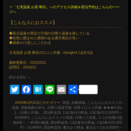
⇒「七滝温泉 お宿 華坊」へのアクセス詳細＆宿泊予約はこちらのペー
ジへ
【こんな人におススメ】
◆黒川温泉の周辺で穴場の日帰り温泉を探している
◆自然に囲まれた風情のある露天風呂が良い
◆源泉かけ流しにこだわる
大滝温泉 お宿 華坊の口コミ評価：Google4.1点/5.0点
最終更新日：2023/2/21
訪問日：2016/12
続きを読む
→
Twitter
Facebook
Hatena
Line
Email
共
有
2023年2月21日
|
カテゴリー :
泉質, 自家源泉
,
こんな人におススメの
温泉, 高級旅館が好き
,
日帰り温泉可能, 日帰り口コミ評価, ★★★4.0以
上（日帰り評価）
,
宿泊料金別, 1泊2食付の料金, 1泊2食付15,000円～
19,999円
,
こんな人におススメの温泉, 日帰り入浴派
,
ココが自慢の温
泉&宿！, 一軒宿の秘湯
,
宿泊料金別, 1泊2食付の料金, 1泊2食付20,000
円～24,999円
,
宿泊料金別, 素泊まり料金, 素泊まり1泊 8,000円～