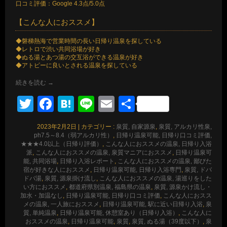
口コミ評価：Google 4.3点/5.0点
【こんな人におススメ】
◆磐梯熱海で営業時間の長い日帰り温泉を探している
◆レトロで渋い共同浴場が好き
◆ぬる湯とあつ湯の交互浴ができる温泉が好き
◆アトピーに良いとされる温泉を探している
続きを読む
→
Twitter
Facebook
Hatena
Line
Email
共
有
2023年2月2日
|
カテゴリー :
泉質, 自家源泉
,
泉質, アルカリ性泉,
ph7.5～8.4（弱アルカリ性）
,
日帰り温泉可能, 日帰り口コミ評価,
★★★4.0以上（日帰り評価）
,
こんな人におススメの温泉, 日帰り入浴
派
,
こんな人におススメの温泉, 泉質マニアにおススメ
,
日帰り温泉可
能, 共同浴場
,
日帰り入浴レポート
,
こんな人におススメの温泉, 鄙びた
宿が好きな人におススメ
,
日帰り温泉可能, 日帰り入浴専門
,
泉質, ドバ
ドバ湯
,
泉質, 源泉掛け流し
,
こんな人におススメの温泉, 湯巡りをした
い方におススメ
,
都道府県別温泉, 福島県の温泉
,
泉質, 源泉かけ流し・
加水・加温なし
,
日帰り温泉可能, 日帰り口コミ評価
,
こんな人におスス
メの温泉, 一人旅におススメ
,
日帰り温泉可能, 駅に近い日帰り入浴
,
泉
質, 単純温泉
,
日帰り温泉可能, 休憩室あり（日帰り入浴）
,
こんな人に
おススメの温泉
,
日帰り温泉可能
,
泉質
,
泉質, ぬる湯（39度以下）
,
泉