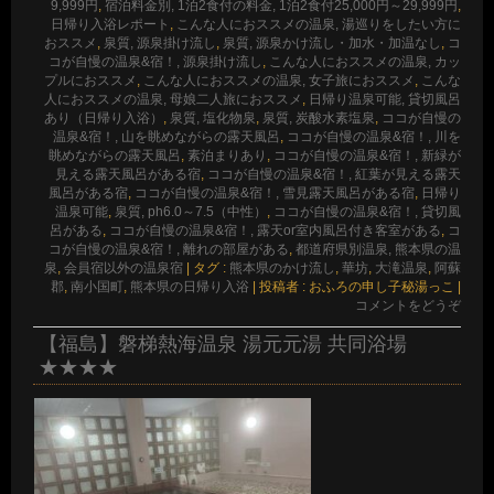
9,999円
,
宿泊料金別, 1泊2食付の料金, 1泊2食付25,000円～29,999円
,
日帰り入浴レポート
,
こんな人におススメの温泉, 湯巡りをしたい方に
おススメ
,
泉質, 源泉掛け流し
,
泉質, 源泉かけ流し・加水・加温なし
,
コ
コが自慢の温泉&宿！, 源泉掛け流し
,
こんな人におススメの温泉, カッ
プルにおススメ
,
こんな人におススメの温泉, 女子旅におススメ
,
こんな
人におススメの温泉, 母娘二人旅におススメ
,
日帰り温泉可能, 貸切風呂
あり（日帰り入浴）
,
泉質, 塩化物泉
,
泉質, 炭酸水素塩泉
,
ココが自慢の
温泉&宿！, 山を眺めながらの露天風呂
,
ココが自慢の温泉&宿！, 川を
眺めながらの露天風呂
,
素泊まりあり
,
ココが自慢の温泉&宿！, 新緑が
見える露天風呂がある宿
,
ココが自慢の温泉&宿！, 紅葉が見える露天
風呂がある宿
,
ココが自慢の温泉&宿！, 雪見露天風呂がある宿
,
日帰り
温泉可能
,
泉質, ph6.0～7.5（中性）
,
ココが自慢の温泉&宿！, 貸切風
呂がある
,
ココが自慢の温泉&宿！, 露天or室内風呂付き客室がある
,
コ
コが自慢の温泉&宿！, 離れの部屋がある
,
都道府県別温泉, 熊本県の温
泉
,
会員宿以外の温泉宿
|
タグ :
熊本県のかけ流し
,
華坊
,
大滝温泉
,
阿蘇
郡
,
南小国町
,
熊本県の日帰り入浴
|
投稿者 : おふろの申し子秘湯っこ
|
コメントをどうぞ
【福島】磐梯熱海温泉 湯元元湯 共同浴場
★★★★