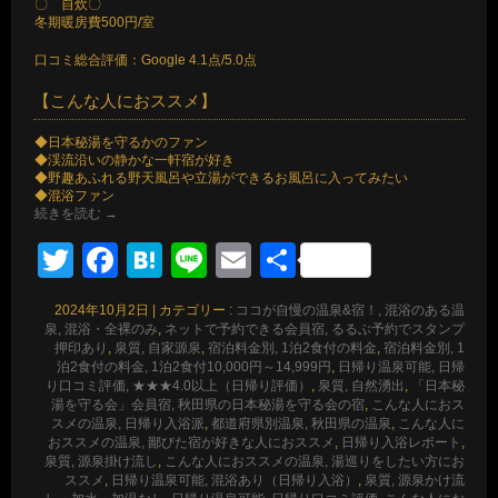
〇 自炊〇
冬期暖房費500円/室
口コミ総合評価：Google 4.1点/5.0点
【こんな人におススメ】
◆日本秘湯を守るかのファン
◆渓流沿いの静かな一軒宿が好き
◆野趣あふれる野天風呂や立湯ができるお風呂に入ってみたい
◆混浴ファン
続きを読む
→
Twitter
Facebook
Hatena
Line
Email
共
有
2024年10月2日
|
カテゴリー :
ココが自慢の温泉&宿！, 混浴のある温
泉, 混浴・全裸のみ
,
ネットで予約できる会員宿, るるぶ予約でスタンプ
押印あり
,
泉質, 自家源泉
,
宿泊料金別, 1泊2食付の料金
,
宿泊料金別, 1
泊2食付の料金, 1泊2食付10,000円～14,999円
,
日帰り温泉可能, 日帰
り口コミ評価, ★★★4.0以上（日帰り評価）
,
泉質, 自然湧出
,
「日本秘
湯を守る会」会員宿, 秋田県の日本秘湯を守る会の宿
,
こんな人におス
スメの温泉, 日帰り入浴派
,
都道府県別温泉, 秋田県の温泉
,
こんな人に
おススメの温泉, 鄙びた宿が好きな人におススメ
,
日帰り入浴レポート
,
泉質, 源泉掛け流し
,
こんな人におススメの温泉, 湯巡りをしたい方にお
ススメ
,
日帰り温泉可能, 混浴あり（日帰り入浴）
,
泉質, 源泉かけ流