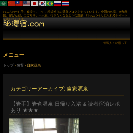
おふろの申し子、秘湯っこです。秘湯巡りの温泉ブログをやっています。全国の名湯、老舗旅
館、鄙びた宿、にごり湯、一人旅、行きたくなるような温泉、行ったつもりになれるレポート
を書いています。
管理人：秘湯っ子
メニュー
コ
トップ
›
泉質
›
自家源泉
ン
テ
ン
ツ
へ
カテゴリーアーカイブ:
自家源泉
ス
キ
ッ
【岩手】岩倉温泉 日帰り入浴 & 読者宿泊レポ
プ
あり ★★★