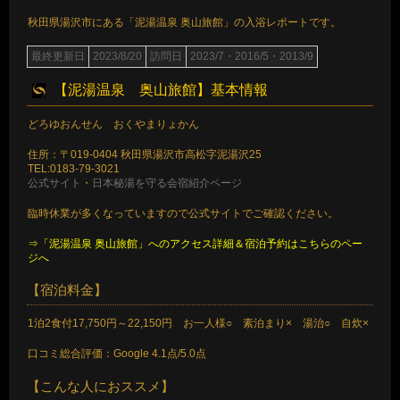
秋田県湯沢市にある「泥湯温泉 奥山旅館」の入浴レポートです。
最終更新日
2023/8/20
訪問日
2023/7・2016/5・2013/9
【泥湯温泉 奥山旅館】基本情報
どろゆおんせん おくやまりょかん
住所：〒019-0404 秋田県湯沢市高松字泥湯沢25
TEL:0183-79-3021
公式サイト
・
日本秘湯を守る会宿紹介ページ
臨時休業が多くなっていますので公式サイトでご確認ください。
⇒「泥湯温泉 奥山旅館」へのアクセス詳細＆宿泊予約はこちらのペー
ジへ
【宿泊料金】
1泊2食付17,750円～22,150円 お一人様○ 素泊まり× 湯治○ 自炊×
口コミ総合評価：Google 4.1点/5.0点
【こんな人におススメ】