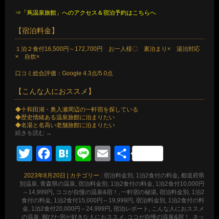
⇒「蔦温泉旅館」へのアクセス＆宿泊予約はこちらへ
【宿泊料金】
１泊２食付16,500円～172,700円 お一人様〇 素泊まり× 湯治対応
× 自炊×
口コミ総合評価：Google 4.3点/5.0点
【こんな人におススメ】
◆十和田湖・奥入瀬周辺の一軒宿を探している
◆歴史情緒ある温泉旅館に泊まりたい
◆名湯と名高い老舗旅館に泊まりたい
続きを読む
→
Twitter
Facebook
Hatena
Line
Email
共
有
2023年8月20日
|
カテゴリー :
宿泊料金別, 1泊2食付の料金
,
都道府県
別温泉, 青森県の温泉
,
宿泊料金別, 1泊2食付の料金, 1泊2食付10,000円
～14,999円
,
ココが自慢の温泉&宿！, 一軒宿の秘湯
,
宿泊料金別, 1泊2
食付の料金, 1泊2食付15,000円～19,999円
,
宿泊料金別, 1泊2食付の料
金, 1泊2食付20,000円～24,999円
,
宿泊レポート
,
こんな人におススメ
の温泉, 鄙びた宿が好きな人におススメ
,
ココが自慢の温泉&宿！, ネッ