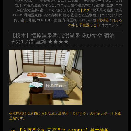
様OKの宿
,
「日本秘湯を守る会」会員宿
,
「源泉湯宿を守る会」会員
宿
,
日本温泉遺産を守る会
,
ココが自慢の温泉&宿！
,
宿泊料金別
,
ココ
が自慢の温泉&宿！, ロケ地に使われた宿
|
タグ :
秋田県の秘湯
,
標高
800m
,
乳頭温泉郷
,
鶴の湯本陣
,
鶴の湯
,
鄙びた温泉宿
,
口コミで評判の
良い宿
,
1号館
,
YOUTUBE動画
,
茅葺屋根
,
ボロいい宿
|
投稿者 : おふろ
の申し子秘湯っこ
|
2件のコメント
【栃木】塩原温泉郷 元湯温泉 ゑびすや 宿泊
その1 お部屋編 ★★★★
栃木県那須塩原市にある塩原元湯温泉「ゑびすや」の宿泊レポートお部
屋編です。
【塩原温泉郷 元湯温泉 ゑびすや】基本情報