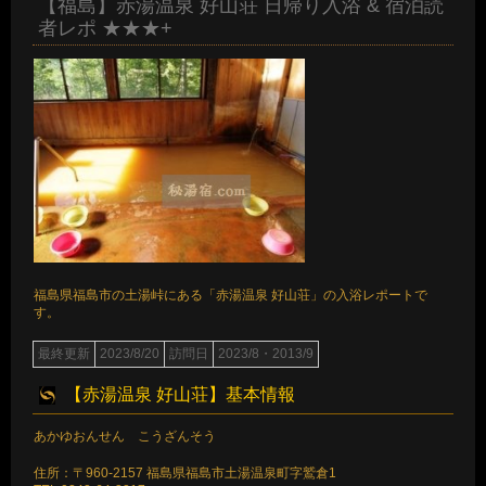
【福島】赤湯温泉 好山荘 日帰り入浴 & 宿泊読
者レポ ★★★+
福島県福島市の土湯峠にある「赤湯温泉 好山荘」の入浴レポートで
す。
最終更新
2023/8/20
訪問日
2023/8・2013/9
【赤湯温泉 好山荘】基本情報
あかゆおんせん こうざんそう
住所：〒960-2157 福島県福島市土湯温泉町字鷲倉1