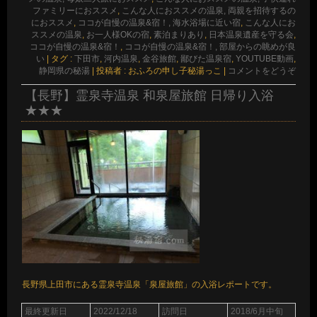
ファミリーにおススメ
,
こんな人におススメの温泉, 両親を招待するの
におススメ
,
ココが自慢の温泉&宿！, 海水浴場に近い宿
,
こんな人にお
ススメの温泉
,
お一人様OKの宿
,
素泊まりあり
,
日本温泉遺産を守る会
,
ココが自慢の温泉&宿！
,
ココが自慢の温泉&宿！, 部屋からの眺めが良
い
|
タグ :
下田市
,
河内温泉
,
金谷旅館
,
鄙びた温泉宿
,
YOUTUBE動画
,
静岡県の秘湯
|
投稿者 : おふろの申し子秘湯っこ
|
コメントをどうぞ
【長野】霊泉寺温泉 和泉屋旅館 日帰り入浴
★★★
長野県上田市にある霊泉寺温泉「泉屋旅館」の入浴レポートです。
最終更新日
2022/12/18
訪問日
2018/6月中旬