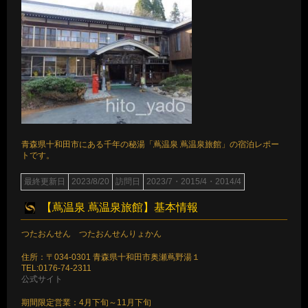
青森県十和田市にある千年の秘湯「蔦温泉 蔦温泉旅館」の宿泊レポー
トです。
最終更新日
2023/8/20
訪問日
2023/7・2015/4・2014/4
【蔦温泉 蔦温泉旅館】基本情報
つたおんせん つたおんせんりょかん
住所：〒034-0301 青森県十和田市奥瀬蔦野湯１
TEL:0176-74-2311
公式サイト
期間限定営業：4月下旬～11月下旬