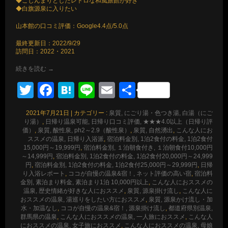
◆こじんまりとしたレトロな和風旅館が好き
◆白旗源泉に入りたい
山本館の口コミ評価：Google4.4点/5.0点
最終更新日：2022/9/29
訪問日：2022・2021
続きを読む
→
Twitter
Facebook
Hatena
Line
Email
共
有
2021年7月21日
|
カテゴリー :
泉質, にごり湯・色つき湯, 白湯（にご
り湯）
,
日帰り温泉可能, 日帰り口コミ評価, ★★★4.0以上（日帰り評
価）
,
泉質, 酸性泉, ph2～2.9（酸性泉）
,
泉質, 自然湧出
,
こんな人にお
ススメの温泉, 日帰り入浴派
,
宿泊料金別, 1泊2食付の料金, 1泊2食付
15,000円～19,999円
,
宿泊料金別, １泊朝食付き, １泊朝食付10,000円
～14,999円
,
宿泊料金別, 1泊2食付の料金, 1泊2食付20,000円～24,999
円
,
宿泊料金別, 1泊2食付の料金, 1泊2食付25,000円～29,999円
,
日帰
り入浴レポート
,
ココが自慢の温泉&宿！, ネット評価の高い宿
,
宿泊料
金別, 素泊まり料金, 素泊まり1泊 10,000円以上
,
こんな人におススメの
温泉, 歴史情緒が好きな人におススメ
,
泉質, 源泉掛け流し
,
こんな人に
おススメの温泉, 湯巡りをしたい方におススメ
,
泉質, 源泉かけ流し・加
水・加温なし
,
ココが自慢の温泉&宿！, 源泉掛け流し
,
都道府県別温泉,
群馬県の温泉
,
こんな人におススメの温泉, 一人旅におススメ
,
こんな人
におススメの温泉, 女子旅におススメ
,
こんな人におススメの温泉, 母娘