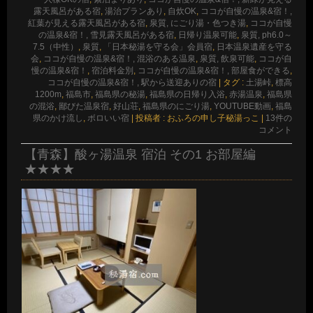
露天風呂がある宿
,
湯治プランあり
,
自炊OK
,
ココが自慢の温泉&宿！,
紅葉が見える露天風呂がある宿
,
泉質, にごり湯・色つき湯
,
ココが自慢
の温泉&宿！, 雪見露天風呂がある宿
,
日帰り温泉可能
,
泉質, ph6.0～
7.5（中性）
,
泉質
,
「日本秘湯を守る会」会員宿
,
日本温泉遺産を守る
会
,
ココが自慢の温泉&宿！, 混浴のある温泉
,
泉質, 飲泉可能
,
ココが自
慢の温泉&宿！
,
宿泊料金別
,
ココが自慢の温泉&宿！, 部屋食ができる
,
ココが自慢の温泉&宿！, 駅から送迎ありの宿
|
タグ :
土湯峠
,
標高
1200m
,
福島市
,
福島県の秘湯
,
福島県の日帰り入浴
,
赤湯温泉
,
福島県
の混浴
,
鄙びた温泉宿
,
好山荘
,
福島県のにごり湯
,
YOUTUBE動画
,
福島
県のかけ流し
,
ボロいい宿
|
投稿者 : おふろの申し子秘湯っこ
|
13件の
コメント
【青森】酸ヶ湯温泉 宿泊 その1 お部屋編
★★★★