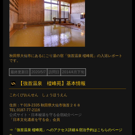
秋田県大仙市にあるにごり湯の宿「強首温泉 樅峰苑」の入浴レポート
です。
最終更新日
2020/5/7
訪問日
2014/4月下旬
【強首温泉 樅峰苑】基本情報
こわくびおんせん しょうほうえん
住所：〒019-2335 秋田県大仙市強首２６８
TEL:0187-77-2116
公式サイト
・
日本秘湯を守る会宿紹介ページ
「日本文化遺産を守る会」会員
⇒「強首温泉 樅峰苑」へのアクセス詳細＆宿泊予約はこちらのページ
へ