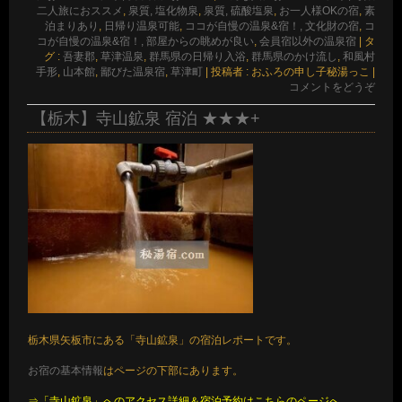
二人旅におススメ
,
泉質, 塩化物泉
,
泉質, 硫酸塩泉
,
お一人様OKの宿
,
素
泊まりあり
,
日帰り温泉可能
,
ココが自慢の温泉&宿！, 文化財の宿
,
コ
コが自慢の温泉&宿！, 部屋からの眺めが良い
,
会員宿以外の温泉宿
|
タ
グ :
吾妻郡
,
草津温泉
,
群馬県の日帰り入浴
,
群馬県のかけ流し
,
和風村
手形
,
山本館
,
鄙びた温泉宿
,
草津町
|
投稿者 : おふろの申し子秘湯っこ
|
コメントをどうぞ
【栃木】寺山鉱泉 宿泊 ★★★+
栃木県矢板市にある「寺山鉱泉」の宿泊レポートです。
お宿の基本情報
はページの下部にあります。
⇒「寺山鉱泉」へのアクセス詳細＆宿泊予約はこちらのページへ