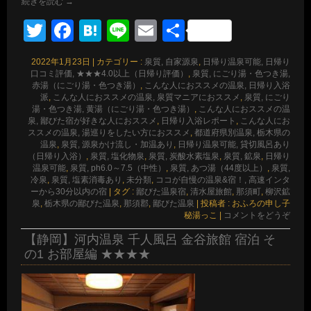
続きを読む
→
Twitter
Facebook
Hatena
Line
Email
共
有
2022年1月23日
|
カテゴリー :
泉質, 自家源泉
,
日帰り温泉可能, 日帰り
口コミ評価, ★★★4.0以上（日帰り評価）
,
泉質, にごり湯・色つき湯,
赤湯（にごり湯・色つき湯）
,
こんな人におススメの温泉, 日帰り入浴
派
,
こんな人におススメの温泉, 泉質マニアにおススメ
,
泉質, にごり
湯・色つき湯, 黄湯（にごり湯・色つき湯）
,
こんな人におススメの温
泉, 鄙びた宿が好きな人におススメ
,
日帰り入浴レポート
,
こんな人にお
ススメの温泉, 湯巡りをしたい方におススメ
,
都道府県別温泉, 栃木県の
温泉
,
泉質, 源泉かけ流し・加温あり
,
日帰り温泉可能, 貸切風呂あり
（日帰り入浴）
,
泉質, 塩化物泉
,
泉質, 炭酸水素塩泉
,
泉質, 鉱泉
,
日帰り
温泉可能
,
泉質, ph6.0～7.5（中性）
,
泉質, あつ湯（44度以上）
,
泉質,
冷泉
,
泉質, 塩素消毒あり
,
未分類
,
ココが自慢の温泉&宿！, 高速インタ
ーから30分以内の宿
|
タグ :
鄙びた温泉宿
,
清水屋旅館
,
那須町
,
柳沢鉱
泉
,
栃木県の鄙びた温泉
,
那須郡
,
鄙びた温泉
|
投稿者 : おふろの申し子
秘湯っこ
|
コメントをどうぞ
【静岡】河内温泉 千人風呂 金谷旅館 宿泊 そ
の1 お部屋編 ★★★★