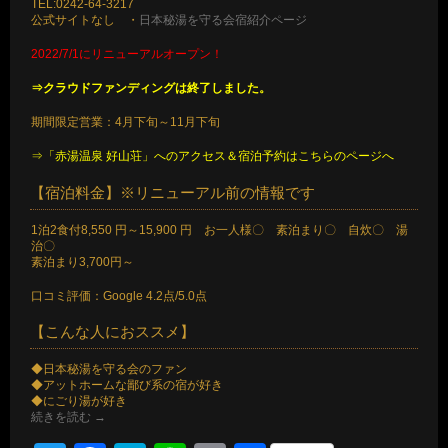
TEL:0242-64-3217
公式サイトなし ・
日本秘湯を守る会宿紹介ページ
2022/7/1にリニューアルオープン！
⇒クラウドファンディングは終了しました。
期間限定営業：4月下旬～11月下旬
⇒「赤湯温泉 好山荘」へのアクセス＆宿泊予約はこちらのページへ
【宿泊料金】※リニューアル前の情報です
1泊2食付8,550 円～15,900 円 お一人様〇 素泊まり〇 自炊〇 湯
治〇
素泊まり3,700円～
口コミ評価：Google 4.2点/5.0点
【こんな人におススメ】
◆日本秘湯を守る会のファン
◆アットホームな鄙び系の宿が好き
◆にごり湯が好き
続きを読む
→