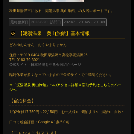
秋田県湯沢市にある「泥湯温泉 奥山旅館」の入浴レポートです。
最終更新日
2023/8/20
訪問日
2023/7・2016/5・2013/9
【泥湯温泉 奥山旅館】基本情報
どろゆおんせん おくやまりょかん
住所：〒019-0404 秋田県湯沢市高松字泥湯沢25
TEL:0183-79-3021
公式サイト
・
日本秘湯を守る会宿紹介ページ
臨時休業が多くなっていますので公式サイトでご確認ください。
⇒「泥湯温泉 奥山旅館」へのアクセス詳細＆宿泊予約はこちらのペー
ジへ
【宿泊料金】
1泊2食付17,750円～22,150円 お一人様○ 素泊まり× 湯治○ 自炊×
口コミ総合評価：Google 4.1点/5.0点
【こんな人におススメ】