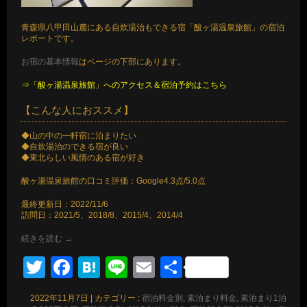
青森県八甲田山麓にある自炊湯治もできる宿「酸ヶ湯温泉旅館」の宿泊
レポートです。
お宿の基本情報
はページの下部にあります。
⇒「酸ヶ湯温泉旅館」へのアクセス＆宿泊予約はこちら
【こんな人におススメ】
◆山の中の一軒宿に泊まりたい
◆自炊湯治のできる宿が良い
◆東北らしい風情のある宿が好き
酸ヶ湯温泉旅館の口コミ評価：Google4.3点/5.0点
最終更新日：2022/11/6
訪問日：2021/5、2018/8、2015/4、2014/4
続きを読む
→
Twitter
Facebook
Hatena
Line
Email
共
有
2022年11月7日
|
カテゴリー :
宿泊料金別, 素泊まり料金, 素泊まり1泊