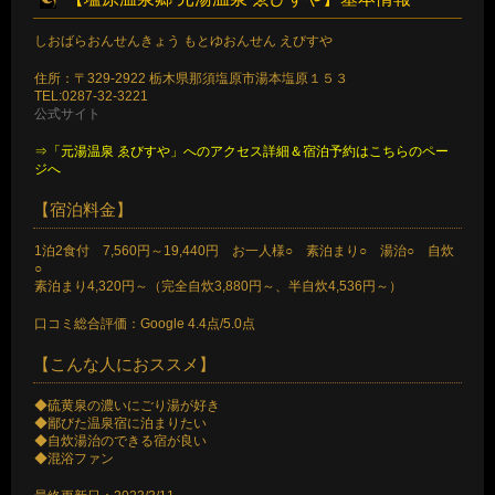
しおばらおんせんきょう もとゆおんせん えびすや
住所：〒329-2922 栃木県那須塩原市湯本塩原１５３
TEL:0287-32-3221
公式サイト
⇒「元湯温泉 ゑびすや」へのアクセス詳細＆宿泊予約はこちらのペー
ジへ
【宿泊料金】
1泊2食付 7,560円～19,440円 お一人様○ 素泊まり○ 湯治○ 自炊
○
素泊まり4,320円～（完全自炊3,880円～、半自炊4,536円～）
口コミ総合評価：Google 4.4点/5.0点
【こんな人におススメ】
◆硫黄泉の濃いにごり湯が好き
◆鄙びた温泉宿に泊まりたい
◆自炊湯治のできる宿が良い
◆混浴ファン