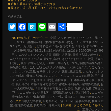
◆静かな温泉街が好き
◆昭和の香りのする素朴な宿が好き
◆夏はぬる湯、秋は栗ごはん・松茸を目当てに訪れたい
続きを読む
→
Twitter
Facebook
Hatena
Line
Email
共
有
2021年9月7日
|
カテゴリー :
泉質, アルカリ性泉, ph7.5～8.4（弱アル
カリ性）
,
宿泊料金別, 1泊2食付の料金
,
泉質, アルカリ性泉, ph8.5～
9.4（アルカリ性）
,
宿泊料金別, 1泊2食付の料金, 1泊2食付10,000円～
14,999円
,
宿泊料金別, 1泊2食付の料金, 1泊2食付15,000円～19,999
円
,
こんな人におススメの温泉, 日帰り入浴派
,
日帰り入浴レポート
,
こ
んな人におススメの温泉, 鄙びた宿が好きな人におススメ
,
泉質, 源泉掛
け流し
,
泉質, 源泉かけ流し・加水・加温なし
,
ココが自慢の温泉&宿！,
源泉掛け流し
,
こんな人におススメの温泉, 一人旅におススメ
,
こんな人
におススメの温泉, 女子旅におススメ
,
泉質, 単純温泉
,
こんな人におス
スメの温泉, 母娘二人旅におススメ
,
こんな人におススメの温泉, 子供連
れファミリーにおススメ
,
泉質, 硫酸塩泉
,
「日本秘湯を守る会」会員
宿, 長野県の日本秘湯を守る会の宿
,
都道府県別温泉, 長野県の温泉
,
お
一人様OKの宿
,
「日本秘湯を守る会」会員宿
,
泉質, ぬる湯（39度以
下）
,
ココが自慢の温泉&宿！, 貸切風呂がある
,
宿泊料金別
,
ココが自
慢の温泉&宿！, 食事自慢
,
ココが自慢の温泉&宿！, 個室の食事処があ
る
|
タグ :
鄙びた温泉宿
,
長野県のぬる湯
,
上田市
,
霊泉寺温泉
,
和泉屋旅
館
,
長野県の秘湯
,
長野県の日帰り入浴
|
投稿者 : おふろの申し子秘湯っ
こ
|
22件のコメント