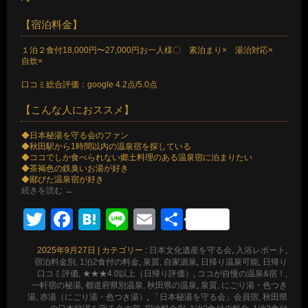
【宿泊料金】
１泊２食付18,000円〜27,000円お一人様〇 素泊まり× 湯治対応×
自炊×
口コミ総合評価：google 4.2点/5.0点
【こんな人におススメ】
◆日本秘湯を守る会のファン
◆秋田駅から1時間以内の温泉宿を探している
◆ココでしか食べられない郷土料理のある温泉宿に泊まりたい
◆茶褐色の鉄臭いお湯が好き
◆鄙びた温泉宿が好き
続きを読む
→
Twitter
Facebook
Hatena
Line
Email
共
有
2025年9月27日
|
カテゴリー :
日本文化遺産を守る会
,
入浴レポート
,
宿泊料金別, 1泊2食付の料金
,
泉質, 自家源泉
,
日帰り温泉可能, 日帰り
口コミ評価, ★★★4.0以上（日帰り評価）
,
ココが自慢の温泉&宿！,
一軒宿の秘湯
,
都道府県別温泉, 秋田県の温泉
,
泉質, にごり湯・色つき
湯, 赤湯（にごり湯・色つき湯）
,
「日本秘湯を守る会」会員宿, 秋田県