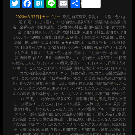
Twitter
Facebook
Hatena
Line
Email
共
有
2023年8月7日
|
カテゴリー :
泉質, 自家源泉
,
泉質, にごり湯・色つき
湯, 白湯（にごり湯）
,
ココが自慢の温泉&宿！, 混浴のある温泉, 混
浴・全裸のみ
,
宿泊料金別, 1泊2食付の料金
,
宿泊料金別, 1泊2食付の料
金, 1泊2食付10,000円未満
,
宿泊料金別, 素泊まり料金, 素泊まり1泊
3,000円～4,999円
,
泉質, 自然湧出
,
秘湯っ子お気に入りの温泉
,
日帰り
温泉可能, 日帰り口コミ評価, ★★★4.0以上（日帰り評価）
,
宿泊料金
別, 1泊2食付の料金, 1泊2食付10,000円～14,999円
,
宿泊料金別, 素泊
まり料金
,
泉質, にごり湯・色つき湯, 赤湯（にごり湯・色つき湯）
,
泉
質, 酸性泉, ph3.0～5.9（弱酸性泉）
,
ココが自慢の温泉&宿！, 一軒宿
の秘湯
,
こんな人におススメの温泉, 泉質マニアにおススメ
,
日帰り入浴
レポート
,
こんな人におススメの温泉, 鄙びた宿が好きな人におススメ
,
ココが自慢の温泉&宿！, ネット評価の高い宿
,
ココが自慢の温泉&
宿！, コスパの良い宿
,
「日本秘湯を守る会」会員宿, 福島県の日本秘湯
を守る会の宿
,
泉質, 源泉掛け流し
,
都道府県別温泉, 福島県の温泉
,
こん
な人におススメの温泉, 湯巡りをしたい方におススメ
,
こんな人におス
スメの温泉, 湯治体験をしたい人におススメ
,
日帰り温泉可能, 日帰り口
コミ評価
,
ココが自慢の温泉&宿！, 源泉掛け流し
,
泉質, 源泉かけ流
し・加温あり
,
こんな人におススメの温泉, 一人旅におススメ
,
泉質, 源
泉かけ流し・加水あり
,
こんな人におススメの温泉, グループ旅行にお
ススメ
,
日帰り温泉可能, 全ての温泉が利用可能（日帰り入浴）
,
泉質,
単純温泉
,
ココが自慢の温泉&宿！, 標高1000ｍ以上
,
こんな人におスス
メの温泉, 混浴ファンにおススメ
,
こんな人におススメの温泉
,
お風呂動
画
,
泉質, 硫黄泉
,
泉質, 含鉄泉
,
期間営業（冬期閉鎖）
,
泉質, 含銅泉
,
お
一人様OKの宿
,
素泊まりあり
,
ココが自慢の温泉&宿！, 新緑が見える