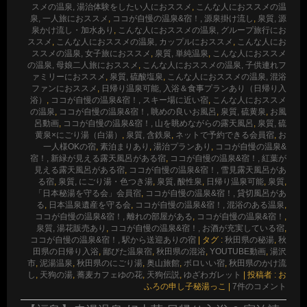
スメの温泉, 湯治体験をしたい人におススメ
,
こんな人におススメの温
泉, 一人旅におススメ
,
ココが自慢の温泉&宿！, 源泉掛け流し
,
泉質, 源
泉かけ流し・加水あり
,
こんな人におススメの温泉, グループ旅行にお
ススメ
,
こんな人におススメの温泉, カップルにおススメ
,
こんな人にお
ススメの温泉, 女子旅におススメ
,
泉質, 単純温泉
,
こんな人におススメ
の温泉, 母娘二人旅におススメ
,
こんな人におススメの温泉, 子供連れフ
ァミリーにおススメ
,
泉質, 硫酸塩泉
,
こんな人におススメの温泉, 混浴
ファンにおススメ
,
日帰り温泉可能, 入浴＆食事プランあり（日帰り入
浴）
,
ココが自慢の温泉&宿！, スキー場に近い宿
,
こんな人におススメ
の温泉
,
ココが自慢の温泉&宿！, 眺めの良いお風呂
,
泉質, 硫黄泉
,
お風
呂動画
,
ココが自慢の温泉&宿！, 山を眺めながらの露天風呂
,
泉質, 硫
黄泉×にごり湯（白湯）
,
泉質, 含鉄泉
,
ネットで予約できる会員宿
,
お
一人様OKの宿
,
素泊まりあり
,
湯治プランあり
,
ココが自慢の温泉&
宿！, 新緑が見える露天風呂がある宿
,
ココが自慢の温泉&宿！, 紅葉が
見える露天風呂がある宿
,
ココが自慢の温泉&宿！, 雪見露天風呂があ
る宿
,
泉質, にごり湯・色つき湯
,
泉質, 酸性泉
,
日帰り温泉可能
,
泉質
,
「日本秘湯を守る会」会員宿
,
ココが自慢の温泉&宿！, 貸切風呂があ
る
,
日本温泉遺産を守る会
,
ココが自慢の温泉&宿！, 混浴のある温泉
,
ココが自慢の温泉&宿！, 離れの部屋がある
,
ココが自慢の温泉&宿！
,
泉質, 湯花販売あり
,
ココが自慢の温泉&宿！, お酒が充実している宿
,
ココが自慢の温泉&宿！, 駅から送迎ありの宿
|
タグ :
秋田県の秘湯
,
秋
田県の日帰り入浴
,
鄙びた温泉宿
,
秋田県の混浴
,
YOUTUBE動画
,
湯沢
市
,
泥湯温泉
,
秋田県のにごり湯
,
奥山旅館
,
ボロいい宿
,
秋田県のかけ流
し
,
天狗の湯
,
蕎麦カフェゆの花
,
天狗伝説
,
ゆざわガレット
|
投稿者 : お
ふろの申し子秘湯っこ
|
7件のコメント