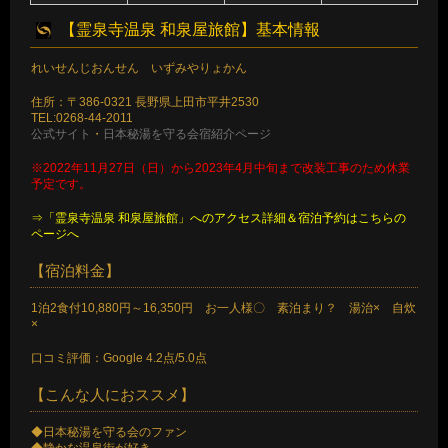
【霊泉寺温泉 和泉屋旅館】基本情報
れいせんじおんせん いずみやりょかん
住所：〒386-0321 長野県上田市平井2530
TEL:0268-44-2011
公式サイト
・
日本秘湯を守る会宿紹介ページ
※2022年11月27日（日）から2023年4月中旬まで改装工事のため休業
予定です。
⇒「霊泉寺温泉 和泉屋旅館」へのアクセス詳細＆宿泊予約はこちらの
ページへ
【宿泊料金】
1泊2食付10,880円～16,350円 お一人様〇 素泊まり？ 湯治× 自炊
×
口コミ評価：Google 4.2点/5.0点
【こんな人におススメ】
◆日本秘湯を守る会のファン