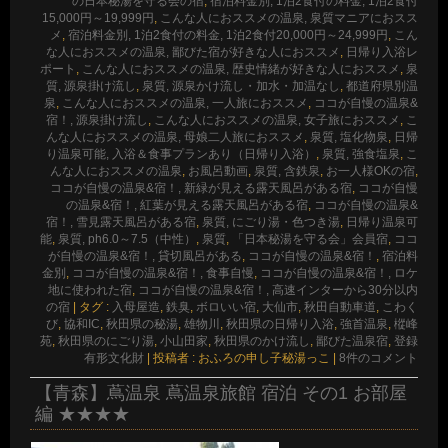
の日本秘湯を守る会の宿
,
宿泊料金別, 1泊2食付の料金, 1泊2食付
15,000円～19,999円
,
こんな人におススメの温泉, 泉質マニアにおスス
メ
,
宿泊料金別, 1泊2食付の料金, 1泊2食付20,000円～24,999円
,
こん
な人におススメの温泉, 鄙びた宿が好きな人におススメ
,
日帰り入浴レ
ポート
,
こんな人におススメの温泉, 歴史情緒が好きな人におススメ
,
泉
質, 源泉掛け流し
,
泉質, 源泉かけ流し・加水・加温なし
,
都道府県別温
泉
,
こんな人におススメの温泉, 一人旅におススメ
,
ココが自慢の温泉&
宿！, 源泉掛け流し
,
こんな人におススメの温泉, 女子旅におススメ
,
こ
んな人におススメの温泉, 母娘二人旅におススメ
,
泉質, 塩化物泉
,
日帰
り温泉可能, 入浴＆食事プランあり（日帰り入浴）
,
泉質, 強食塩泉
,
こ
んな人におススメの温泉
,
お風呂動画
,
泉質, 含鉄泉
,
お一人様OKの宿
,
ココが自慢の温泉&宿！, 新緑が見える露天風呂がある宿
,
ココが自慢
の温泉&宿！, 紅葉が見える露天風呂がある宿
,
ココが自慢の温泉&
宿！, 雪見露天風呂がある宿
,
泉質, にごり湯・色つき湯
,
日帰り温泉可
能
,
泉質, ph6.0～7.5（中性）
,
泉質
,
「日本秘湯を守る会」会員宿
,
ココ
が自慢の温泉&宿！, 貸切風呂がある
,
ココが自慢の温泉&宿！
,
宿泊料
金別
,
ココが自慢の温泉&宿！, 食事自慢
,
ココが自慢の温泉&宿！, ロケ
地に使われた宿
,
ココが自慢の温泉&宿！, 高速インターから30分以内
の宿
|
タグ :
入母屋造
,
鉄臭
,
ボロいい宿
,
大仙市
,
秋田自動車道
,
こわく
び
,
協和IC
,
秋田県の秘湯
,
雄物川
,
秋田県の日帰り入浴
,
強首温泉
,
樅峰
苑
,
秋田県のにごり湯
,
小山田家
,
秋田県のかけ流し
,
鄙びた温泉宿
,
登録
有形文化財
|
投稿者 : おふろの申し子秘湯っこ
|
8件のコメント
【青森】蔦温泉 蔦温泉旅館 宿泊 その1 お部屋
編 ★★★★