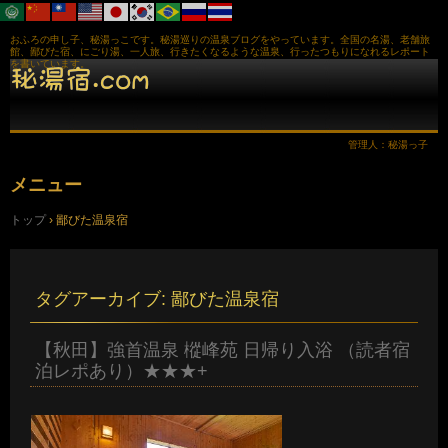
おふろの申し子、秘湯っこです。秘湯巡りの温泉ブログをやっています。全国の名湯、老舗旅
館、鄙びた宿、にごり湯、一人旅、行きたくなるような温泉、行ったつもりになれるレポート
を書いています。
管理人：秘湯っ子
メニュー
コ
トップ
›
鄙びた温泉宿
ン
テ
ン
ツ
へ
タグアーカイブ:
鄙びた温泉宿
ス
キ
ッ
【秋田】強首温泉 樅峰苑 日帰り入浴 （読者宿
プ
泊レポあり）★★★+