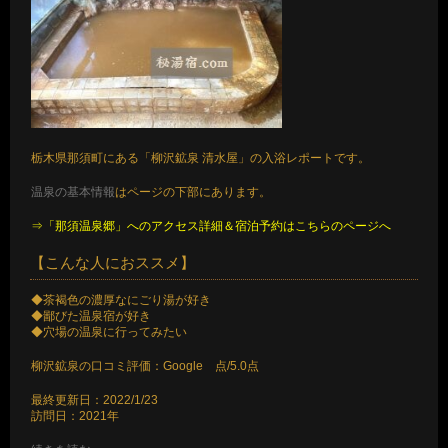
栃木県那須町にある「柳沢鉱泉 清水屋」の入浴レポートです。
温泉の基本情報
はページの下部にあります。
⇒「那須温泉郷」へのアクセス詳細＆宿泊予約はこちらのページへ
【こんな人におススメ】
◆茶褐色の濃厚なにごり湯が好き
◆鄙びた温泉宿が好き
◆穴場の温泉に行ってみたい
柳沢鉱泉の口コミ評価：Google 点/5.0点
最終更新日：2022/1/23
訪問日：2021年