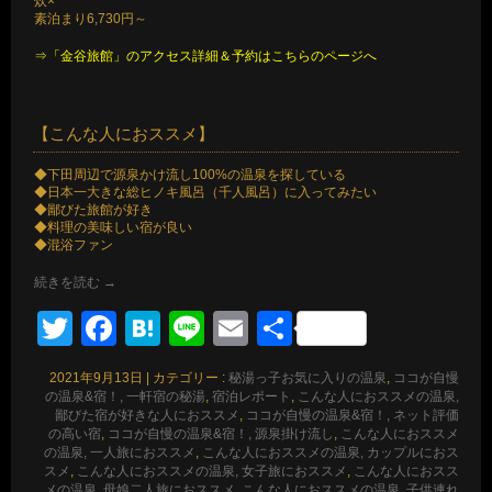
炊×
素泊まり6,730円～
⇒「金谷旅館」のアクセス詳細＆予約はこちらのページへ
【こんな人におススメ】
◆下田周辺で源泉かけ流し100%の温泉を探している
◆日本一大きな総ヒノキ風呂（千人風呂）に入ってみたい
◆鄙びた旅館が好き
◆料理の美味しい宿が良い
◆混浴ファン
続きを読む
→
Twitter
Facebook
Hatena
Line
Email
共
有
2021年9月13日
|
カテゴリー :
秘湯っ子お気に入りの温泉
,
ココが自慢
の温泉&宿！, 一軒宿の秘湯
,
宿泊レポート
,
こんな人におススメの温泉,
鄙びた宿が好きな人におススメ
,
ココが自慢の温泉&宿！, ネット評価
の高い宿
,
ココが自慢の温泉&宿！, 源泉掛け流し
,
こんな人におススメ
の温泉, 一人旅におススメ
,
こんな人におススメの温泉, カップルにおス
スメ
,
こんな人におススメの温泉, 女子旅におススメ
,
こんな人におスス
メの温泉, 母娘二人旅におススメ
,
こんな人におススメの温泉, 子供連れ