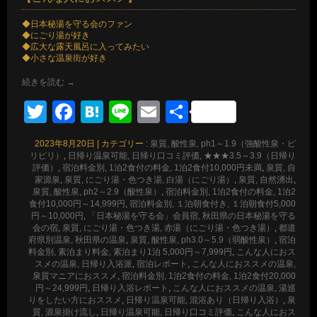
◆日本秘湯を守る会のファン
◆にごり湯が好き
◆広大な露天風呂に入ってみたい
◆小さな温泉街が好き
続きを読む
→
Twitter
Facebook
Hatena
Line
Email
共
有
2023年8月20日
|
カテゴリー :
泉質, 酸性泉, ph1～1.9（強酸性泉・ピ
リピリ）
,
日帰り温泉可能, 日帰り口コミ評価, ★★★3.5～3.9（日帰り
評価）
,
宿泊料金別, 1泊2食付の料金, 1泊2食付10,000円未満
,
泉質, 自
家源泉
,
泉質, にごり湯・色つき湯, 白湯（にごり湯）
,
泉質, 自然湧出
,
泉質, 酸性泉, ph2～2.9（酸性泉）
,
宿泊料金別, 1泊2食付の料金, 1泊2
食付10,000円～14,999円
,
宿泊料金別, １泊朝食付き, １泊朝食付5,000
円～10,000円
,
「日本秘湯を守る会」会員宿, 秋田県の日本秘湯を守る
会の宿
,
泉質, にごり湯・色つき湯, 赤湯（にごり湯・色つき湯）
,
都道
府県別温泉, 秋田県の温泉
,
泉質, 酸性泉, ph3.0～5.9（弱酸性泉）
,
宿泊
料金別, 素泊まり料金, 素泊まり1泊 5,000円～7,999円
,
こんな人におス
スメの温泉, 日帰り入浴派
,
宿泊レポート
,
こんな人におススメの温泉,
泉質マニアにおススメ
,
宿泊料金別, 1泊2食付の料金, 1泊2食付20,000
円～24,999円
,
日帰り入浴レポート
,
こんな人におススメの温泉, 湯巡
りをしたい方におススメ
,
日帰り温泉可能, 混浴あり（日帰り入浴）
,
泉
質, 源泉掛け流し
,
日帰り温泉可能, 日帰り口コミ評価
,
こんな人におス