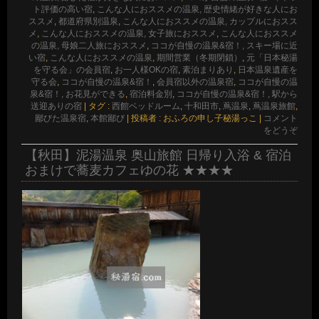
ト評価の高い宿
,
こんな人におススメの温泉, 歴史情緒が好きな人にお
ススメ
,
都道府県別温泉
,
こんな人におススメの温泉, カップルにおスス
メ
,
こんな人におススメの温泉, 女子旅におススメ
,
こんな人におススメ
の温泉, 母娘二人旅におススメ
,
ココが自慢の温泉&宿！, スキー場に近
い宿
,
こんな人におススメの温泉
,
期間営業（冬期閉鎖）
,
元「日本秘湯
を守る会」の会員宿
,
お一人様OKの宿
,
素泊まりあり
,
日本温泉遺産を
守る会
,
ココが自慢の温泉&宿！
,
会員宿以外の温泉宿
,
ココが自慢の温
泉&宿！, お花見ができる
,
宿泊料金別
,
ココが自慢の温泉&宿！, 駅から
送迎ありの宿
|
タグ :
西館ベッドルーム
,
十和田市
,
蔦温泉
,
蔦温泉旅館
,
鄙びた温泉宿
,
本館鄙び
|
投稿者 : おふろの申し子秘湯っこ
|
コメント
をどうぞ
【秋田】泥湯温泉 奥山旅館 日帰り入浴 & 宿泊
おまけで蕎麦カフェゆの花 ★★★★