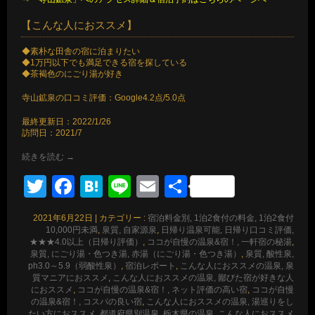
【こんな人におススメ】
◆素朴な田舎の宿に泊まりたい
◆1万円以下でも満足できる宿を探している
◆茶褐色のにごり湯が好き
寺山鉱泉の口コミ評価：Google4.2点/5.0点
最終更新日：2022/1/26
訪問日：2021/7
続きを読む
→
Twitter
Facebook
Hatena
Line
Email
共
有
2021年6月22日
|
カテゴリー :
宿泊料金別, 1泊2食付の料金, 1泊2食付
10,000円未満
,
泉質, 自家源泉
,
日帰り温泉可能, 日帰り口コミ評価,
★★★4.0以上（日帰り評価）
,
ココが自慢の温泉&宿！, 一軒宿の秘湯
,
泉質, にごり湯・色つき湯, 赤湯（にごり湯・色つき湯）
,
泉質, 酸性泉,
ph3.0～5.9（弱酸性泉）
,
宿泊レポート
,
こんな人におススメの温泉, 泉
質マニアにおススメ
,
こんな人におススメの温泉, 鄙びた宿が好きな人
におススメ
,
ココが自慢の温泉&宿！, ネット評価の高い宿
,
ココが自慢
の温泉&宿！, コスパの良い宿
,
こんな人におススメの温泉, 湯巡りをし
たい方におススメ
,
都道府県別温泉, 栃木県の温泉
,
こんな人におススメ