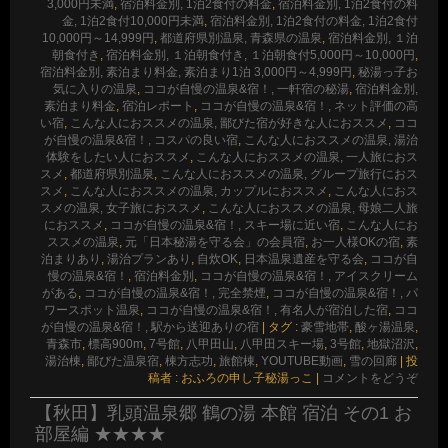
3,000円未満
,
宿泊料金別, 1泊2食付の料金
,
宿泊料金別, 1泊2食付の料
金, 1泊2食付10,000円未満
,
宿泊料金別, 1泊2食付の料金, 1泊2食付
10,000円～14,999円
,
都道府県別温泉, 青森県の温泉
,
宿泊料金別, １泊
朝食付き
,
宿泊料金別, １泊朝食付き, １泊朝食付5,000円～10,000円
,
宿泊料金別, 素泊まり料金, 素泊まり1泊 3,000円～4,999円
,
秘湯っ子お
気に入りの温泉
,
ココが自慢の温泉&宿！, 一軒宿の秘湯
,
宿泊料金別,
素泊まり料金
,
宿泊レポート
,
ココが自慢の温泉&宿！, ネット評価の高
い宿
,
こんな人におススメの温泉, 鄙びた宿が好きな人におススメ
,
ココ
が自慢の温泉&宿！, コスパの良い宿
,
こんな人におススメの温泉, 湯治
体験をしたい人におススメ
,
こんな人におススメの温泉, 一人旅におス
スメ
,
都道府県別温泉
,
こんな人におススメの温泉, グループ旅行におス
スメ
,
こんな人におススメの温泉, カップルにおススメ
,
こんな人におス
スメの温泉, 女子旅におススメ
,
こんな人におススメの温泉, 母娘二人旅
におススメ
,
ココが自慢の温泉&宿！, スキー場に近い宿
,
こんな人にお
ススメの温泉
,
元「日本秘湯を守る会」の会員宿
,
お一人様OKの宿
,
素
泊まりあり
,
湯治プランあり
,
自炊OK
,
日本温泉遺産を守る会
,
ココが自
慢の温泉&宿！
,
宿泊料金別
,
ココが自慢の温泉&宿！, アイスクリーム
がある
,
ココが自慢の温泉&宿！, 完全禁煙
,
ココが自慢の温泉&宿！, パ
ワースポット温泉
,
ココが自慢の温泉&宿！, 有名人が宿泊した宿
,
ココ
が自慢の温泉&宿！, 駅から送迎ありの宿
|
タグ :
豪雪地帯
,
酸ヶ湯温泉
,
青森市
,
標高900m
,
7号館
,
八甲田山
,
八甲田スキー場
,
3号館
,
地獄沼沢
,
湯治棟
,
鄙びた温泉宿
,
棟方志功
,
旅館棟
,
YOUTUBE動画
,
雪の回廊
|
投
稿者 : おふろの申し子秘湯っこ
|
コメントをどうぞ
【秋田】乳頭温泉郷 鶴の湯 本館 宿泊 その1 お
部屋編 ★★★★