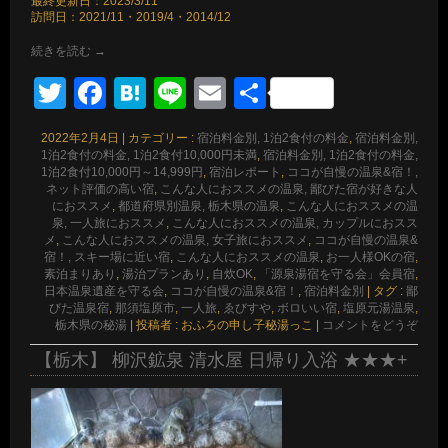
最終更新日：2023/3/11
訪問日：2021/11・2019/4・2014/12
続きを読む
→
Twitter
Facebook
Hatena
Line
Email
共
有
2022年2月4日
|
カテゴリー :
宿泊料金別, 1泊2食付の料金
,
宿泊料金別,
1泊2食付の料金, 1泊2食付10,000円未満
,
宿泊料金別, 1泊2食付の料金,
1泊2食付10,000円～14,999円
,
宿泊レポート
,
ココが自慢の温泉&宿！,
ネット評価の高い宿
,
こんな人におススメの温泉, 鄙びた宿が好きな人
におススメ
,
都道府県別温泉, 栃木県の温泉
,
こんな人におススメの温
泉, 一人旅におススメ
,
こんな人におススメの温泉, カップルにおスス
メ
,
こんな人におススメの温泉, 女子旅におススメ
,
ココが自慢の温泉&
宿！, スキー場に近い宿
,
こんな人におススメの温泉
,
お一人様OKの宿
,
素泊まりあり
,
湯治プランあり
,
自炊OK
,
「源泉湯宿を守る会」会員宿
,
日本温泉遺産を守る会
,
ココが自慢の温泉&宿！
,
宿泊料金別
|
タグ :
鄙
びた温泉宿
,
那須塩原市
,
一人旅
,
ゑびすや
,
ボロいい宿
,
塩原元湯温泉
,
栃木県の秘湯
|
投稿者 : おふろの申し子秘湯っこ
|
コメントをどうぞ
【栃木】 柳沢鉱泉 清水屋 日帰り入浴 ★★★+