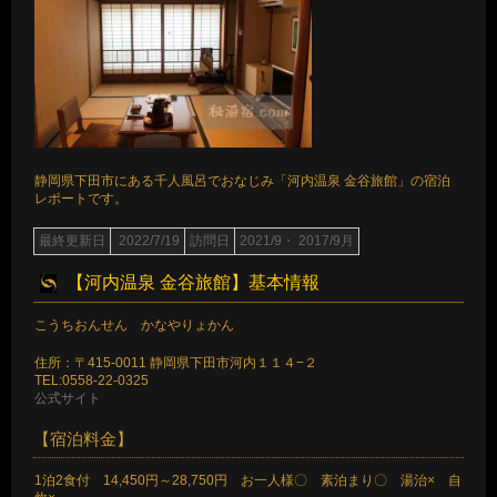
静岡県下田市にある千人風呂でおなじみ「河内温泉 金谷旅館」の宿泊
レポートです。
最終更新日
2022/7/19
訪問日
2021/9・ 2017/9月
【河内温泉 金谷旅館】基本情報
こうちおんせん かなやりょかん
住所：〒415-0011 静岡県下田市河内１１４−２
TEL:0558-22-0325
公式サイト
【宿泊料金】
1泊2食付 14,450円～28,750円 お一人様〇 素泊まり〇 湯治× 自