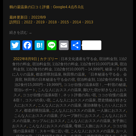
鶴の湯温泉の口コミ評価：Google4.4点/5.0点
最終更新日：2022/8/9
訪問日：2022・2019・2018・2015・2014・2013
続きを読む
→
Twitter
Facebook
Hatena
Line
Email
共
有
2022年8月9日
|
カテゴリー :
日本文化遺産を守る会
,
宿泊料金別, 1泊2
食付の料金
,
宿泊料金別, 1泊2食付の料金, 1泊2食付10,000円未満
,
宿泊
料金別, 1泊2食付の料金, 1泊2食付10,000円～14,999円
,
秘湯っ子お気
に入りの温泉
,
都道府県別温泉, 秋田県の温泉
,
「日本秘湯を守る会」会
員宿, 秋田県の日本秘湯を守る会の宿
,
宿泊料金別, 1泊2食付の料金, 1
泊2食付15,000円～19,999円
,
ココが自慢の温泉&宿！, 一軒宿の秘湯
,
宿泊レポート
,
こんな人におススメの温泉, 鄙びた宿が好きな人におス
スメ
,
ココが自慢の温泉&宿！, ネット評価の高い宿
,
ココが自慢の温泉
&宿！, コスパの良い宿
,
こんな人におススメの温泉, 歴史情緒が好きな
人におススメ
,
こんな人におススメの温泉, 湯治体験をしたい人におス
スメ
,
都道府県別温泉
,
こんな人におススメの温泉, 一人旅におススメ
,
こんな人におススメの温泉, グループ旅行におススメ
,
こんな人におス
スメの温泉, カップルにおススメ
,
こんな人におススメの温泉, 女子旅に
おススメ
,
こんな人におススメの温泉, 母娘二人旅におススメ
,
ココが自
慢の温泉&宿！, スキー場に近い宿
,
こんな人におススメの温泉
,
お一人